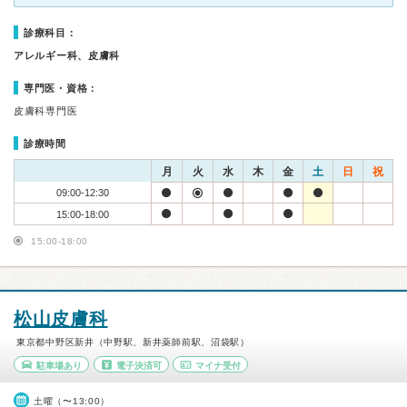
診療科目：
アレルギー科、皮膚科
専門医・資格：
皮膚科専門医
診療時間
月
火
水
木
金
土
日
祝
09:00-12:30
15:00-18:00
15:00-18:00
松山皮膚科
東京都中野区新井（中野駅、新井薬師前駅、沼袋駅）
駐車場あり
電子決済可
マイナ受付
土曜（〜13:00）