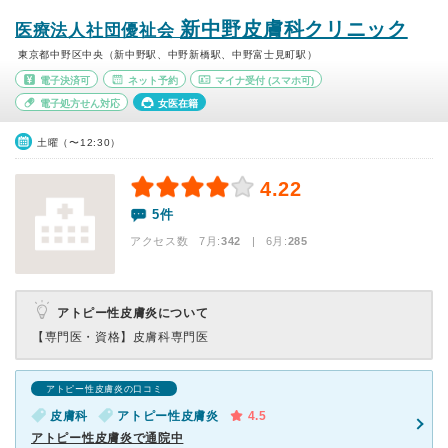
新中野皮膚科クリニック
医療法人社団優祉会
東京都中野区中央（新中野駅、中野新橋駅、中野富士見町駅）
電子決済可
ネット予約
マイナ受付
(スマホ可)
電子処方せん対応
女医在籍
土曜（〜12:30）
4.22
5件
アクセス数 7月:
342
| 6月:
285
アトピー性皮膚炎について
【専門医・資格】
皮膚科専門医
アトピー性皮膚炎の口コミ
皮膚科
アトピー性皮膚炎
4.5
アトピー性皮膚炎で通院中