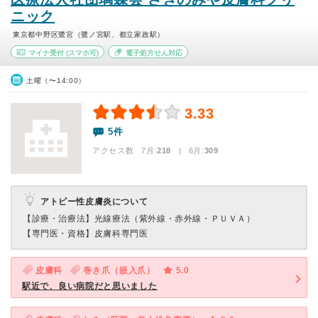
ニック
東京都中野区鷺宮（鷺ノ宮駅、都立家政駅）
マイナ受付
(スマホ可)
電子処方せん対応
土曜（〜14:00）
3.33
5件
アクセス数 7月:
218
| 6月:
309
アトピー性皮膚炎について
【診療・治療法】
光線療法（紫外線・赤外線・ＰＵＶＡ）
【専門医・資格】
皮膚科専門医
皮膚科
巻き爪（嵌入爪）
5.0
駅近で、良い病院だと思いました