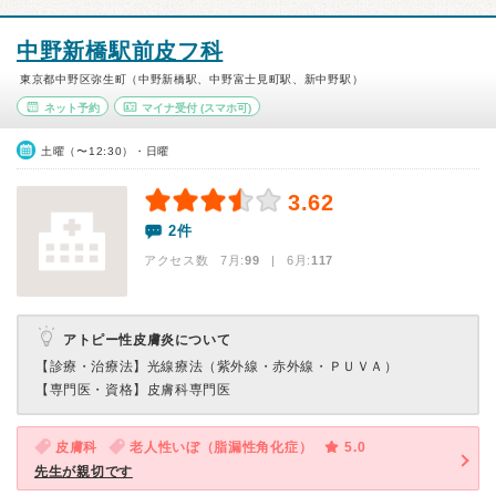
中野新橋駅前皮フ科
東京都中野区弥生町（中野新橋駅、中野富士見町駅、新中野駅）
ネット予約
マイナ受付
(スマホ可)
土曜（〜12:30）・日曜
3.62
2件
アクセス数 7月:
99
| 6月:
117
アトピー性皮膚炎について
【診療・治療法】
光線療法（紫外線・赤外線・ＰＵＶＡ）
【専門医・資格】
皮膚科専門医
皮膚科
老人性いぼ（脂漏性角化症）
5.0
先生が親切です