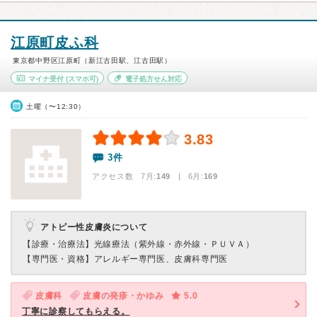
江原町皮ふ科
東京都中野区江原町（新江古田駅、江古田駅）
マイナ受付
(スマホ可)
電子処方せん対応
土曜（〜12:30）
3.83
3件
アクセス数 7月:
149
| 6月:
169
アトピー性皮膚炎について
【診療・治療法】
光線療法（紫外線・赤外線・ＰＵＶＡ）
【専門医・資格】
アレルギー専門医、皮膚科専門医
皮膚科
皮膚の発疹・かゆみ
5.0
丁寧に診察してもらえる。