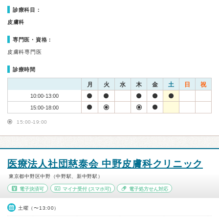
診療科目：
皮膚科
専門医・資格：
皮膚科専門医
診療時間
月
火
水
木
金
土
日
祝
10:00-13:00
15:00-18:00
15:00-19:00
医療法人社団慈泰会 中野皮膚科クリニック
東京都中野区中野（中野駅、新中野駅）
電子決済可
マイナ受付
(スマホ可)
電子処方せん対応
土曜（〜13:00）