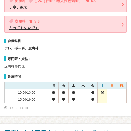
皮膚科
しみ（肝斑・老人性色素斑）
5.0
丁寧、親切
皮膚科
5.0
とってもいいです
診療科目：
アレルギー科、皮膚科
専門医・資格：
皮膚科専門医
診療時間
月
火
水
木
金
土
日
祝
10:00-13:00
15:00-19:00
09:30-14:00