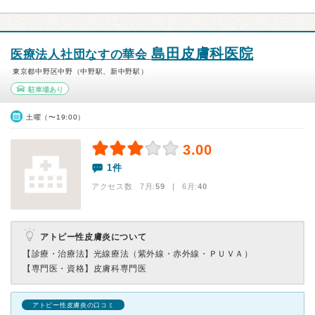
島田皮膚科医院
医療法人社団なすの華会
東京都中野区中野（中野駅、新中野駅）
駐車場あり
土曜（〜19:00）
3.00
1件
アクセス数 7月:
59
| 6月:
40
アトピー性皮膚炎について
【診療・治療法】
光線療法（紫外線・赤外線・ＰＵＶＡ）
【専門医・資格】
皮膚科専門医
アトピー性皮膚炎の口コミ