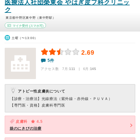
医療法人社団榮東会 やはぎ皮フ科クリニッ
ク
東京都中野区東中野（東中野駅）
マイナ受付
(スマホ可)
土曜（〜13:00）
2.69
5件
アクセス数 7月:
111
| 6月:
145
アトピー性皮膚炎について
【診療・治療法】
光線療法（紫外線・赤外線・ＰＵＶＡ）
【専門医・資格】
皮膚科専門医
皮膚科
4.5
娘のにきびの治療