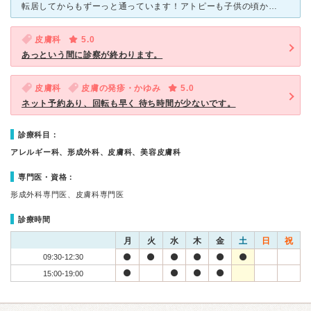
転居してからもずーっと通っています！アトピーも子供の頃からの長い付き合いで、今までにたくさんのお医者さんに出会い、中途半端に知識がついております。。患者さんの経験も尊重して、考慮した上でアドバイスもく
皮膚科
5.0
あっという間に診察が終わります。
皮膚科
皮膚の発疹・かゆみ
5.0
ネット予約あり、回転も早く 待ち時間が少ないです。
診療科目：
アレルギー科、形成外科、皮膚科、美容皮膚科
専門医・資格：
形成外科専門医、皮膚科専門医
診療時間
月
火
水
木
金
土
日
祝
09:30-12:30
15:00-19:00