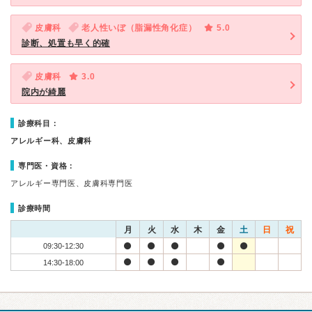
皮膚科
老人性いぼ（脂漏性角化症）
5.0
診断、処置も早く的確
皮膚科
3.0
院内が綺麗
診療科目：
アレルギー科、皮膚科
専門医・資格：
アレルギー専門医、皮膚科専門医
診療時間
月
火
水
木
金
土
日
祝
09:30-12:30
14:30-18:00