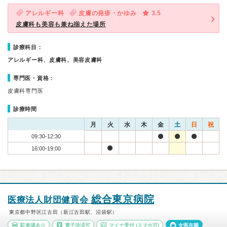
アレルギー科
皮膚の発疹・かゆみ
3.5
皮膚科も美容も兼ね揃えた場所
診療科目：
アレルギー科、皮膚科、美容皮膚科
専門医・資格：
皮膚科専門医
診療時間
月
火
水
木
金
土
日
祝
09:30-12:30
16:00-19:00
総合東京病院
医療法人財団健貢会
東京都中野区江古田（新江古田駅、沼袋駅）
駐車場あり
電子決済可
マイナ受付
(スマホ可)
女医在籍