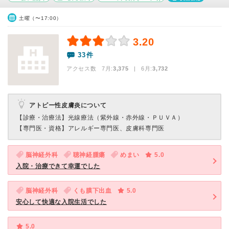
土曜（〜17:00）
3.20
33件
アクセス数 7月:
3,375
| 6月:
3,732
アトピー性皮膚炎について
【診療・治療法】
光線療法（紫外線・赤外線・ＰＵＶＡ）
【専門医・資格】
アレルギー専門医、皮膚科専門医
脳神経外科
聴神経腫瘍
めまい
5.0
入院・治療できて幸運でした
脳神経外科
くも膜下出血
5.0
安心して快適な入院生活でした
5.0