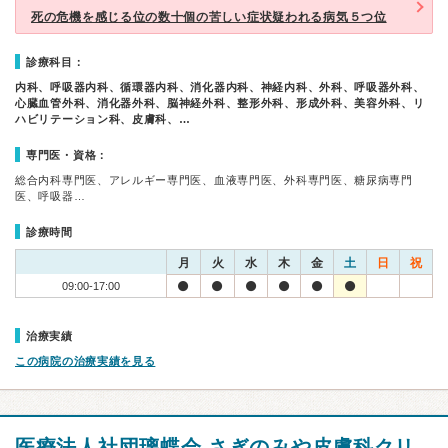
死の危機を感じる位の数十個の苦しい症状疑われる病気５つ位
診療科目：
内科、呼吸器内科、循環器内科、消化器内科、神経内科、外科、呼吸器外科、
心臓血管外科、消化器外科、脳神経外科、整形外科、形成外科、美容外科、リ
ハビリテーション科、皮膚科、…
専門医・資格：
総合内科専門医、アレルギー専門医、血液専門医、外科専門医、糖尿病専門
医、呼吸器…
診療時間
月
火
水
木
金
土
日
祝
09:00-17:00
治療実績
この病院の治療実績を見る
医療法人社団璃蝶会 さぎのみや皮膚科クリ