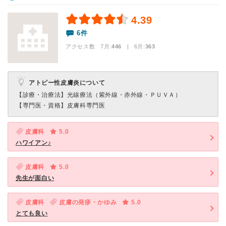
4.39
6件
アクセス数 7月:
446
| 6月:
363
アトピー性皮膚炎について
【診療・治療法】
光線療法（紫外線・赤外線・ＰＵＶＡ）
【専門医・資格】
皮膚科専門医
皮膚科
5.0
ハワイアン♪
皮膚科
5.0
先生が面白い
皮膚科
皮膚の発疹・かゆみ
5.0
とても良い