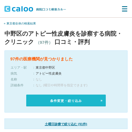
« 東京都全体の検索結果
中野区のアトピー性皮膚炎を診察する病院・
クリニック
口コミ・評判
（97件）
97件の医療機関が見つかりました
エリア・駅
東京都中野区
病気
アトピー性皮膚炎
名称
なし
詳細条件
なし (曜日や時間帯を指定できます)
条件変更・絞り込み
土曜日診療で絞り込む (91件)