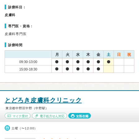
診療科目：
皮膚科
専門医・資格：
皮膚科専門医
診療時間
月
火
水
木
金
土
日
祝
09:30-13:00
15:00-18:30
とどろき皮膚科クリニック
東京都中野区中野（中野駅）
マイナ受付
電子処方せん対応
女医在籍
土曜（〜12:00）