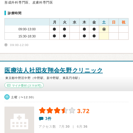
形成外科専門医、皮膚科専門医
診療時間
月
火
水
木
金
土
日
祝
09:00-13:00
15:30-18:30
09:00-12:00
医療法人社団友翔会矢野クリニック
東京都中野区中野（中野駅、新中野駅、東高円寺駅）
マイナ受付
(スマホ可)
土曜（〜12:30）
3.72
3件
アクセス数 7月:
30
| 6月:
36