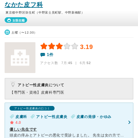
なかた皮フ科
東京都中野区弥生町（中野富士見町駅、中野新橋駅）
女医在籍
土曜（〜12:30）
3.19
1件
アクセス数 7月:
45
| 6月:
52
アトピー性皮膚炎について
【専門医・資格】
皮膚科専門医
アトピー性皮膚炎の口コミ
皮膚科
アトピー性皮膚炎
皮膚の発疹・かゆみ
4.0
優しい先生です
頭皮の痒みとアトピーの悪化で受診しました。 先生は女の方で、 優しいお母さんの様な雰囲気です。 ここに行く前に違う病院で 酷い対応をされたので すごく不安だつたのですが 黙って症状やど