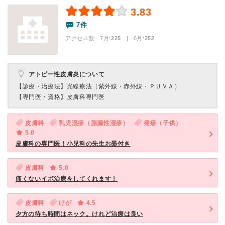
3.83
7件
アクセス数 7月:
225
| 6月:
252
アトピー性皮膚炎について
【診療・治療法】
光線療法（紫外線・赤外線・ＰＵＶＡ）
【専門医・資格】
皮膚科専門医
皮膚科
乳児湿疹（脂漏性湿疹）
発疹（子供）
5.0
皮膚科の専門医！小児科の先生お墨付き
皮膚科
5.0
痛くないイボ治療をしてくれます！
皮膚科
けが
4.5
夕方の待ち時間はネック。けれど治療は良い