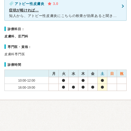
アトピー性皮膚炎
3.0
症状が軽ければ…
知人から、アトピー性皮膚炎にこちらの軟膏が効果あると聞き、予約しました。 駅からは少し距離があります。建物は古く医師も高齢ですが、説明は丁寧です。 蜂蜜をベースにした独自の軟膏と、ラノリンベー
診療科目：
皮膚科、肛門科
専門医・資格：
皮膚科専門医
診療時間
月
火
水
木
金
土
日
祝
10:00-12:00
16:00-19:00