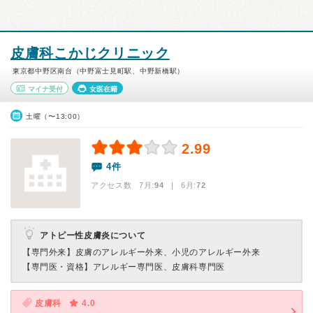
皮膚科こかじクリニック
東京都中野区南台（中野富士見町駅、中野新橋駅）
マイナ受付
女医在籍
土曜（〜13:00）
2.99
4件
アクセス数 7月:
94
| 6月:
72
アトピー性皮膚炎について
【専門外来】
皮膚のアレルギー外来、小児のアレルギー外来
【専門医・資格】
アレルギー専門医、皮膚科専門医
皮膚科
4.0