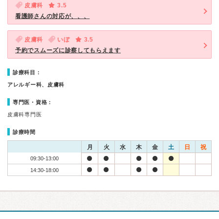
皮膚科
3.5
看護師さんの対応が、、、
皮膚科
いぼ
3.5
予約でスムーズに診察してもらえます
診療科目：
アレルギー科、皮膚科
専門医・資格：
皮膚科専門医
診療時間
月
火
水
木
金
土
日
祝
09:30-13:00
14:30-18:00