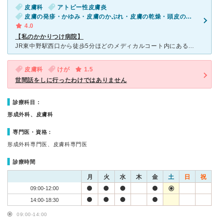
皮膚科
アトピー性皮膚炎
皮膚の発疹・かゆみ・皮膚のかぶれ・皮膚の乾燥・頭皮の荒れ・かゆみ
4.0
【私のかかりつけ病院】
JR東中野駅西口から徒歩5分ほどのメディカルコート内にある皮膚科です。 女性医師が3名在籍しています。 長年利用させていただいていて院長の高田先生とは長い付き合いもあってか、いつもとても親身に話を
皮膚科
けが
1.5
世間話をしに行ったわけではありません
診療科目：
形成外科、皮膚科
専門医・資格：
形成外科専門医、皮膚科専門医
診療時間
月
火
水
木
金
土
日
祝
09:00-12:00
14:00-18:30
09:00-14:00