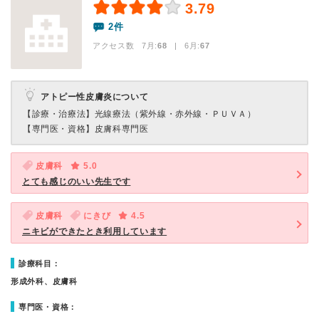
3.79
2件
アクセス数 7月:
68
| 6月:
67
アトピー性皮膚炎について
【診療・治療法】
光線療法（紫外線・赤外線・ＰＵＶＡ）
【専門医・資格】
皮膚科専門医
皮膚科
5.0
とても感じのいい先生です
皮膚科
にきび
4.5
ニキビができたとき利用しています
診療科目：
形成外科、皮膚科
専門医・資格：