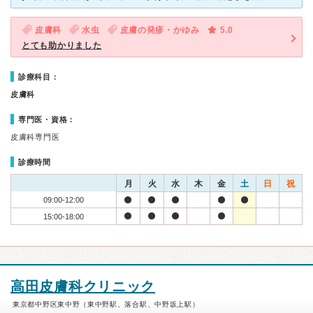
皮膚科
水虫
皮膚の発疹・かゆみ
5.0
とても助かりました
診療科目：
皮膚科
専門医・資格：
皮膚科専門医
診療時間
月
火
水
木
金
土
日
祝
09:00-12:00
15:00-18:00
高田皮膚科クリニック
東京都中野区東中野（東中野駅、落合駅、中野坂上駅）