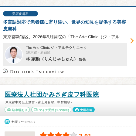
美容皮膚科
多言語対応で患者様に寄り添い、世界の知見を提供する美容
皮膚科
東京都新宿区、2026年5月開院の「The Arte Clinic（ジ・アルテクリニック） 」は、美容皮膚科、美容内科、一般皮膚科を診療。台湾出身で多言語を駆使し、人生の質を高める治療を目指す林家勳（りんじゃしゅん）院長にお話を伺った。
The Arte Clinic ジ・アルテクリニック
(東京都・新宿区)
林 家勳（りんじゃしゅん）
院長
医療法人社団かみさぎ皮フ科医院
東京都中野区上鷺宮（富士見台駅、中村橋駅）
駐車場あり
マイナ受付
(スマホ可)
女医在籍
土曜（〜12:00）