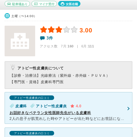
駐車場あり
マイナ受付
女医在籍
土曜（〜14:00）
3.00
3件
アクセス数 7月:
160
| 6月:
111
アトピー性皮膚炎について
【診療・治療法】
光線療法（紫外線・赤外線・ＰＵＶＡ）
【専門医・資格】
皮膚科専門医
アトピー性皮膚炎の口コミ
皮膚科
アトピー性皮膚炎
4.0
お話好きなベテラン女性医師先生がいる皮膚科
2人の息子が肌荒れした時やアトピーが出た時などにお世話になっている皮膚科です。とても話好きなベテランの女性医師と、娘さん？なのか若い先生が日替わりで診てくださいます。タイプはそれぞれ違いますが私は個人
アトピー性皮膚炎の口コミ