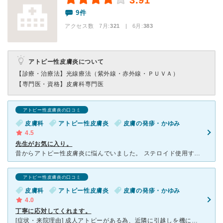
3.91
9件
アクセス数 7月:
321
| 6月:
383
アトピー性皮膚炎について
【診療・治療法】
光線療法（紫外線・赤外線・ＰＵＶＡ）
【専門医・資格】
皮膚科専門医
アトピー性皮膚炎の口コミ
皮膚科
アトピー性皮膚炎
皮膚の発疹・かゆみ
4.5
先生がお気に入り。
昔からアトピー性皮膚炎に悩んでいました。 ステロイド使用するのもあまり好きではなかったので、ここの先生は着る服や下着の生地の種類についてや、食生活などの日常生活までしっかり注意してくださり、サバサバ
アトピー性皮膚炎の口コミ
皮膚科
アトピー性皮膚炎
皮膚の発疹・かゆみ
4.0
丁寧に応対してくれます。
[症状・来院理由] 成人アトピーがある為、近隣に引越しを機に受診しました。 [医師の診断・治療法] アトピー性皮膚炎。かかった時は症状が強く出ていたので、そこは薬で少し落ち着かせ、改善に従っ