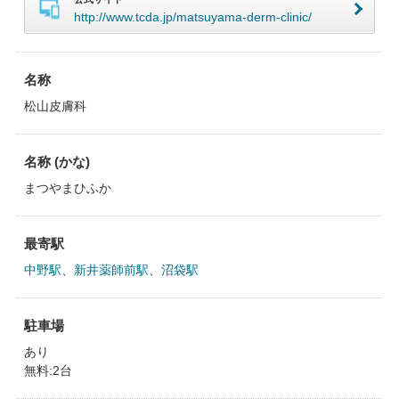
http://www.tcda.jp/matsuyama-derm-clinic/
名称
松山皮膚科
名称 (かな)
まつやまひふか
最寄駅
中野駅
、
新井薬師前駅
、
沼袋駅
駐車場
あり
無料:2台