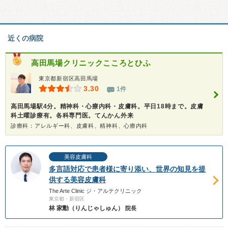
近くの病院
高田馬場クリニックこころとひふ
東京都新宿区高田馬場
3.30
1件
高田馬場駅4分。精神科・心療内科・皮膚科。平日18時まで。皮膚
科土曜診療有。各科専門医。てんかん外来
診療科：アレルギー科、皮膚科、精神科、心療内科
美容皮膚科
多言語対応で患者様に寄り添い、世界の知見を提
供する美容皮膚科
The Arte Clinic ジ・アルテクリニック
東京都・新宿区
林 家勳（りんじゃしゅん）
院長