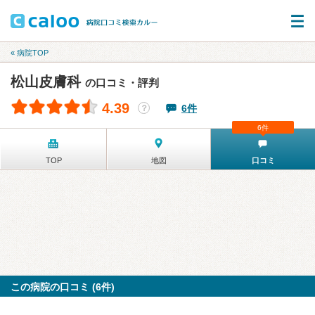
« 病院TOP
松山皮膚科
の口コミ・評判
4.39
6件
？
6件
TOP
地図
口コミ
この病院の口コミ (6件)