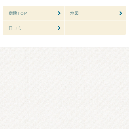
病院TOP
地図
口コミ