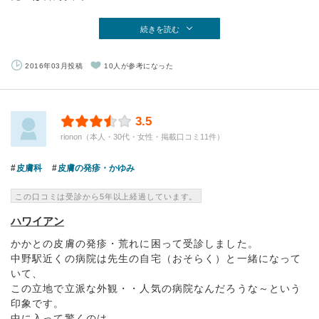
続きを読む
2016年03月投稿
10人が参考になった
3.5
rionon（本人・30代・女性・掲載口コミ11件）
皮膚科
皮膚の発疹・かゆみ
この口コミは受診から5年以上経過しています。
ハワイアン
かかとの皮膚の発疹・荒れに困って受診しました。
中野駅近くの病院は先生の自宅（おそらく）と一緒になって
いて、
この立地で立派な外観・・人気の病院なんだろうな～という
印象です。
中に入って驚くのは...