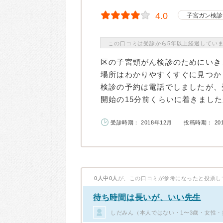
4.0
子宮ガン検診
この口コミは受診から5年以上経過してい
区の子宮頸がん検診のためにいき
場所はわかりやすくすぐに見つか
検診の予約は電話でしましたが、
開始の15分前くらいに着きましたが
受診時期： 2018年12月
投稿時期： 20
0人中0人
が、この口コミが参考になったと投票し
待ち時間は長いが、いい先生
しだみん（本人ではない・1〜3歳・女性・