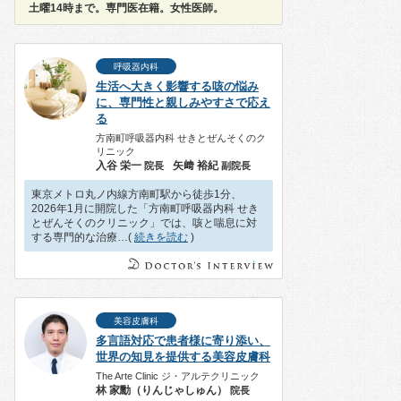
土曜14時まで。専門医在籍。女性医師。
呼吸器内科
生活へ大きく影響する咳の悩み
に、専門性と親しみやすさで応え
る
方南町呼吸器内科 せきとぜんそくのク
リニック
入谷 栄一
矢﨑 裕紀
院長
副院長
東京メトロ丸ノ内線方南町駅から徒歩1分、
2026年1月に開院した「方南町呼吸器内科 せき
とぜんそくのクリニック」では、咳と喘息に対
する専門的な治療…(
続きを読む
)
美容皮膚科
多言語対応で患者様に寄り添い、
世界の知見を提供する美容皮膚科
The Arte Clinic ジ・アルテクリニック
林 家勳（りんじゃしゅん）
院長