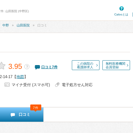
件: 山田医院 (中野区)
Calooとは
中野
山田医院
口コミ
この病院の
無料医療機関
3.95
？
口コミ
7
件
看護師求人
会員登録
14-17
【
地図
】
マイナ受付 (スマホ可)
電子処方せん対応
7件
口コミ