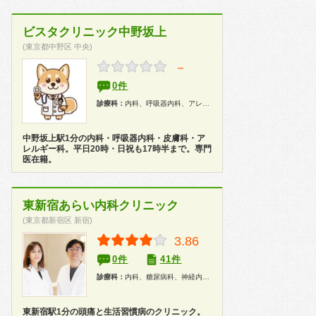
ビスタクリニック中野坂上
(東京都中野区 中央)
－
0件
診療科：
内科、呼吸器内科、アレルギー科、皮膚科、健康診断
中野坂上駅1分の内科・呼吸器内科・皮膚科・ア
レルギー科。平日20時・日祝も17時半まで。専門
医在籍。
東新宿あらい内科クリニック
(東京都新宿区 新宿)
3.86
0件
41件
診療科：
内科、糖尿病科、神経内科、腎臓内科、健康診断
東新宿駅1分の頭痛と生活習慣病のクリニック。