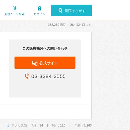
病院をさがす
新規ユーザ登録
ログイン
182,230
病院・
264,124
口コミ
この医療機関への問い合わせ
公式サイト
03-3384-3555
アクセス数 7月：
94
| 6月：
110
| 年間：
1,263