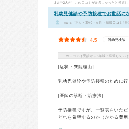
2人中2人
が、この口コミが参考になったと投票し
乳幼児健診や予防接種でお世話に
nana（本人・30代・女性・掲載口コミ4件
4.5
乳幼児検診
この口コミは受診から5年以上経過してい
[症状・来院理由]
乳幼児健診や予防接種のために行
[医師の診断・治療法]
予防接種ですが、一覧表をいただ
どれを希望するのか（かかる費用、