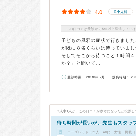
4.0
小児科
この口コミは受診から5年以上経過してい
子どもの風邪の症状で行きました
が既に８名くらいは待っていまし
そしてそこから待つこと１時間４
か？」と聞いて...
受診時期： 2018年02月
投稿時期： 20
3人中1人
が、この口コミが参考になったと投票し
待ち時間が長いが、先生もスタッフ
ローズレッド（本人・40代・女性・掲載口