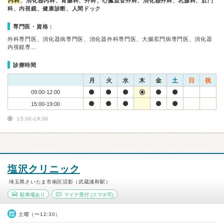
内科
、消化器内科、胃腸科、外科、心臓血管外科、消化器外科、乳腺科、肛門
科、内視鏡、健康診断、人間ドック
専門医・資格：
外科専門医、消化器病専門医、消化器外科専門医、大腸肛門病専門医、消化器
内視鏡専…
診療時間
月
火
水
木
金
土
日
祝
09:00-12:00
15:00-19:00
15:00-19:00
塩沢クリニック
埼玉県さいたま市南区沼影（武蔵浦和駅）
駐車場あり
マイナ受付
(スマホ可)
土曜（〜12:30）