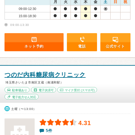
月
火
水
木
金
土
日
祝
09:00-12:30
15:00-18:30
09:00-13:30
ネット予約
電話
公式サイト
つのだ内科糖尿病クリニック
埼玉県さいたま市南区文蔵（南浦和駅）
駐車場あり
電子決済可
マイナ受付
(スマホ可)
電子処方せん対応
土曜（〜13:00）
4.31
5件