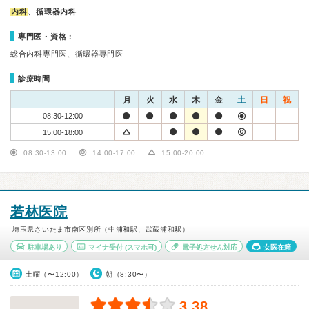
内科
、循環器内科
専門医・資格：
総合内科専門医、循環器専門医
診療時間
月
火
水
木
金
土
日
祝
08:30-12:00
15:00-18:00
08:30-13:00
14:00-17:00
15:00-20:00
若林医院
埼玉県さいたま市南区別所（中浦和駅、武蔵浦和駅）
駐車場あり
マイナ受付
(スマホ可)
電子処方せん対応
女医在籍
土曜（〜12:00）
朝（8:30〜）
3.38