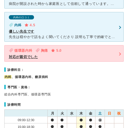
病院が開設された時から家庭医として信頼して通っています。持病があるため月一度血液検査をうけています。先生は、穏やかな優しい方でたまに具合が悪くなって電話でお願いすれば予約なしにすぐ診てくれます。長い間
内科の口コミ
内科
4.5
優しい先生です
先生は穏やかで話をよく聞いてくださり 説明も丁寧で的確でとても優しい先生です 病院は色々通いましたがこちらの先生が 色々と相談しやすく一番安心できるのでずっと通院したいです。近々引っ越しの予
循環器内科
胸痛
5.0
対応が親切でした
診療科目：
内科
、循環器内科、糖尿病科
専門医・資格：
総合内科専門医、循環器専門医
診療時間
月
火
水
木
金
土
日
祝
09:00-12:30
15:00-18:30