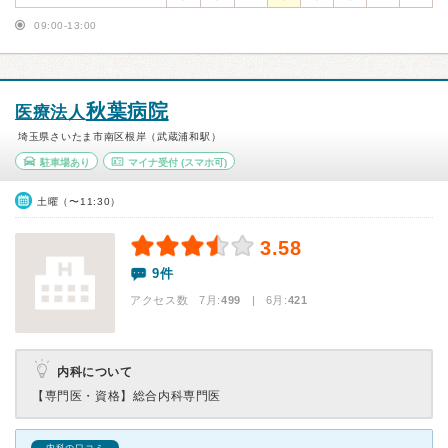
09:00-13:00
秋葉病院
医療法人
埼玉県さいたま市南区根岸（武蔵浦和駅）
駐車場あり
マイナ受付
(スマホ可)
土曜（〜11:30）
3.58
9件
アクセス数 7月:
499
| 6月:
421
内科について
【専門医・資格】
総合内科専門医