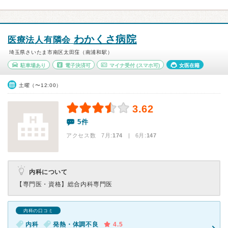
わかくさ病院
医療法人有隣会
埼玉県さいたま市南区太田窪（南浦和駅）
駐車場あり
電子決済可
マイナ受付
(スマホ可)
女医在籍
土曜（〜12:00）
3.62
5件
アクセス数 7月:
174
| 6月:
147
内科について
【専門医・資格】
総合内科専門医
内科の口コミ
内科
発熱・体調不良
4.5