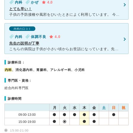
内科
かぜ
4.0
とても早い！
子供の予防接種や風邪をひいたときによく利用しています。 今まで行ったどの病院より、待ち時間が少なく診察もスピーディーです。 先生や看護師さんはテキパキとしていて、いつも診察時間は3分ほどです。（予
内科の口コミ
内科
体調不良
4.0
先生の説明が丁寧
こちらの病院は子供が小さい頃からお世話になっています。先生は少しせっかちな感じですが病気の説明がとても丁寧で質問した事にもきちんと答えてくれる先生です。小さい子供がいる方にはとても安心できる先生に思わ
診療科目：
内科
、消化器内科、胃腸科、アレルギー科、小児科
専門医・資格：
総合内科専門医
診療時間
月
火
水
木
金
土
日
祝
09:00-13:00
15:00-19:00
15:00-21:00