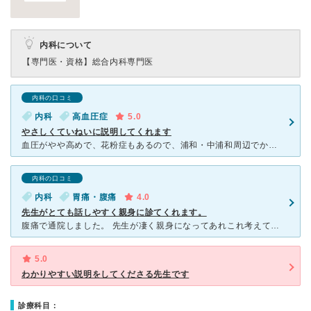
内科について
【専門医・資格】
総合内科専門医
内科の口コミ
内科
高血圧症
5.0
やさしくていねいに説明してくれます
血圧がやや高めで、花粉症もあるので、浦和・中浦和周辺でかかりつけ医を探していました。ご近所の情報でやさしい先生との噂でしたが、噂通りの先生で、しっかり見て、丁寧に説明していただけます。建物も医療機器も
内科の口コミ
内科
胃痛・腹痛
4.0
先生がとても話しやすく親身に診てくれます。
腹痛で通院しました。 先生が凄く親身になってあれこれ考えてくれて、触診して「炎症はないみたいですね良かったー」っと患者さん目線でお話して下さいます。先生の「良かった」にこちらもホッとすることができま
5.0
わかりやすい説明をしてくださる先生です
診療科目：