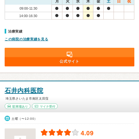
月
火
水
木
金
土
日
祝
09:00-11:30
14:00-16:30
治療実績
この病院の治療実績を見る
公式サイト
石井内科医院
埼玉県さいたま市南区太田窪
駐車場あり
マイナ受付
土曜（〜12:00）
4.09