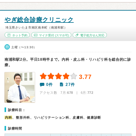
やぎ総合診療クリニック
埼玉県さいたま市南区南本町（南浦和駅）
ネット予約
マイナ受付
(スマホ可)
電子処方せん対応
土曜（〜13:30）
南浦和駅2分。平日18時半まで。内科・皮ふ科・リハビリ科を総合的に診
療。
3.77
0件
27件
アクセス数 7月:
678
| 6月:
772
診療科目：
内科
、整形外科、リハビリテーション科、皮膚科、健康診断
診療時間