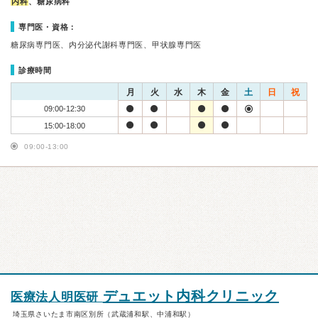
内科
、糖尿病科
専門医・資格：
糖尿病専門医、内分泌代謝科専門医、甲状腺専門医
診療時間
月
火
水
木
金
土
日
祝
09:00-12:30
15:00-18:00
09:00-13:00
デュエット内科クリニック
医療法人明医研
埼玉県さいたま市南区別所（武蔵浦和駅、中浦和駅）