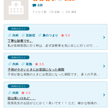
8件
アクセス数 7月:
216
| 6月:
252
内科の口コミ
内科
花粉症
鼻のつまり
5.0
丁寧な診察です。
私が若林医院に行く時は、必ず診察券を先に出しに行くので、待ち時間が長くありません。お忙しい方は少しでも待ち時間が減ると良いと思うのでお勧めですよ。 診察は他の病院に比べてとても丁寧にして下さいます。
内科の口コミ
内科
発熱
3.5
子供が小さいときにお世話になった病院
子供が急な発熱のときにお世話になった病院です。 多くの子供たちがここの病院に通っているということを知り、ここに行くことにしました。 子供なのであまり長い時間待たされるのはいやだったのですが、ここで
内科の口コミ
内科
3.0
話は長いけれど、、
院長先生のお話がとにかく！長いです！！ ただ、確かな地域の情報をお持ちなので、他の医院と合わせて利用しています。 診察よりお話が長いので、好き嫌いは分かれるかもしれません。 月曜日のみ、女医さん