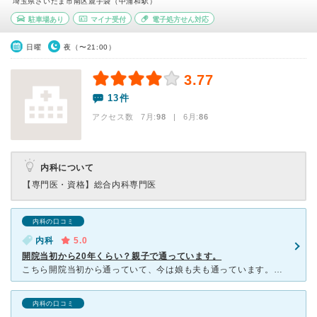
埼玉県さいたま市南区鹿手袋（中浦和駅）
駐車場あり
マイナ受付
電子処方せん対応
日曜
夜（〜21:00）
3.77
13件
アクセス数 7月:
98
| 6月:
86
内科について
【専門医・資格】
総合内科専門医
内科の口コミ
内科
5.0
開院当初から20年くらい？親子で通っています。
こちら開院当初から通っていて、今は娘も夫も通っています。途中引っ越しをしてますが通っています。 この先生は、わからない時に適当な診断名をつけません。真面目で柔らかな先生でデータをきちんと調べてく
内科の口コミ