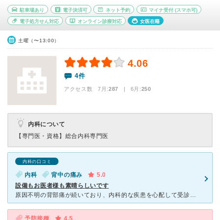
駐車場あり
電子決済可
ネット予約
マイナ受付
(スマホ可)
電子処方せん対応
オンライン診療対応
女医在籍
土曜（〜13:00）
4.06
4件
アクセス数 7月:
287
| 6月:
250
内科について
【専門医・資格】
総合内科専門医
内科の口コミ
内科
背中の痛み
5.0
設備もお医者様も素晴らしいです
原因不明の背部痛が続いており、内科的な疾患を心配して受診しました。2度受診し、それぞれ違う先生でしたが、どちらの先生も男性の比較的若めの先生でした。どちらの先生も話をしっかり聞いてくれ、こちらへの説明
予防接種
4.5