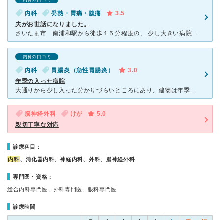
内科の口コミ
内科
発熱・胃痛・腹痛
3.5
夫がお世話になりました。
さいたま市 南浦和駅から徒歩１５分程度の、 少し大きい病院です。 南浦和近辺には大きい病院がないので こちらは有名と思います。 夫が急に腹痛を感じ、しだいに熱も出てしまったため こち
内科の口コミ
内科
胃腸炎（急性胃腸炎）
3.0
年季の入った病院
大通りから少し入った分かりづらいところにあり、建物は年季が入っています。 中も古く、昔ながらの病院です。 駅からは徒歩10～15分程度ですが、神経系などで遠方から来る方も多いようです。 私は
脳神経外科
けが
5.0
親切丁寧な対応
診療科目：
内科
、消化器内科、神経内科、外科、脳神経外科
専門医・資格：
総合内科専門医、外科専門医、眼科専門医
診療時間