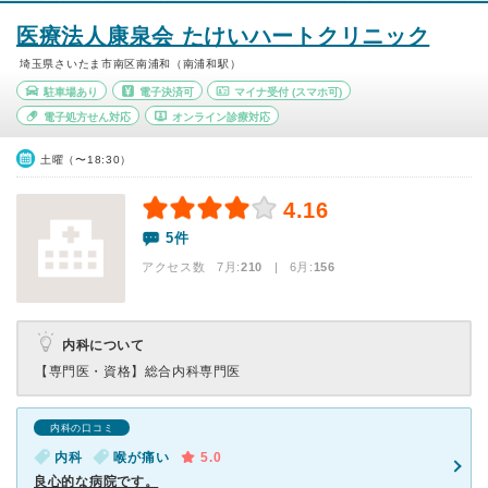
医療法人康泉会 たけいハートクリニック
埼玉県さいたま市南区南浦和（南浦和駅）
駐車場あり
電子決済可
マイナ受付
(スマホ可)
電子処方せん対応
オンライン診療対応
土曜（〜18:30）
4.16
5件
アクセス数 7月:
210
| 6月:
156
内科について
【専門医・資格】
総合内科専門医
内科の口コミ
内科
喉が痛い
5.0
良心的な病院です。