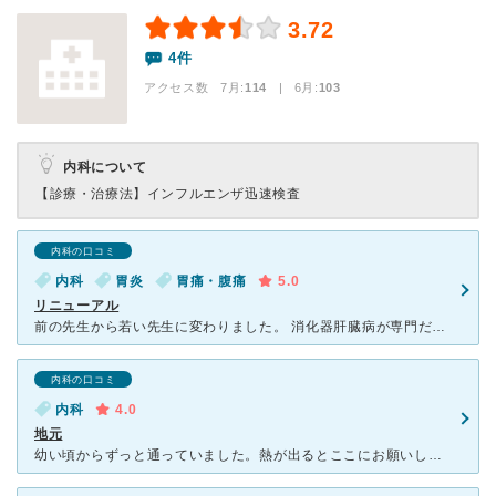
3.72
4件
アクセス数 7月:
114
| 6月:
103
内科について
【診療・治療法】
インフルエンザ迅速検査
内科の口コミ
内科
胃炎
胃痛・腹痛
5.0
リニューアル
前の先生から若い先生に変わりました。 消化器肝臓病が専門だそうです。 丁寧に説明してもらいました。 前から胃腸の調子が悪かったので内視鏡をしてもらいました。 鼻からなので痛くなくあっという間に
内科の口コミ
内科
4.0
地元
幼い頃からずっと通っていました。熱が出るとここにお願いしていました。先生も看護師さんも受け付けの人もベテランさんが多く、安心感がありますし、テキパキと対応してくれます。キッズスペースもあり、子供連れの