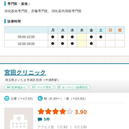
専門医・資格：
消化器病専門医、肝臓専門医、消化器内視鏡専門医
診療時間
月
火
水
木
金
土
日
祝
09:00-12:00
16:00-18:00
宮田クリニック
埼玉県さいたま市南区別所（中浦和駅）
駐車場あり
マイナ受付
オンライン診療対応
土曜（〜17:00）
朝（8:30〜）・夜（〜20:00）
3.90
5件
アクセス数 7月:
82
| 6月:
133