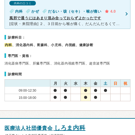
内科の口コミ
内科
かぜ
だるい・咳（セキ）・喉が痛い
4.0
風邪で通うにはあまり混み合っておらずよかったです
[症状・来院理由] ２、３日前から喉が痛く、だんだんだるくて咳も出るようになったため、仕事に差し支える前に 薬を処方してもらおうと行きました。 [医師の診断・治療法] 熱が出ていないか、下痢の
診療科目：
内科
、消化器内科、胃腸科、小児科、内視鏡、健康診断
専門医・資格：
消化器病専門医、肝臓専門医、消化器内視鏡専門医、超音波専門医
診療時間
月
火
水
木
金
土
日
祝
09:00-12:30
15:00-18:00
しろま内科
医療法人社団優貴会