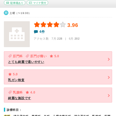
駐車場あり
マイナ受付
土曜（〜19:00）
3.96
4件
アクセス数 7月:
228
| 6月:
202
肛門科
肛門が痛い
5.0
とても綺麗で通いやすい
5.0
乳ガン検査
乳腺科
4.0
綺麗な施設です
診療科目：