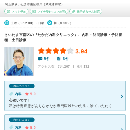
埼玉県さいたま市南区根岸（武蔵浦和駅）
ネット予約
マイナ受付
(スマホ可)
電子処方せん対応
土曜（〜12:00）・日曜
朝（8:30〜）
さいたま市南区の『たかだ内科クリニック』、内科・訪問診療・予防接
種、土日診療
3.94
5件
6件
アクセス数 7月:
207
| 6月:
132
内科の口コミ
内科
5.0
心強いです!
私は特定疾患がありなかなか専門医以外の先生に診ていただく事が難しく ちょっとした事でも家から遠い病院に行っておりましたが、高田先生は幅広い分野の相談に乗ってくださり患者の立場になり一緒に考えてくださ
内科の口コミ
内科
5.0