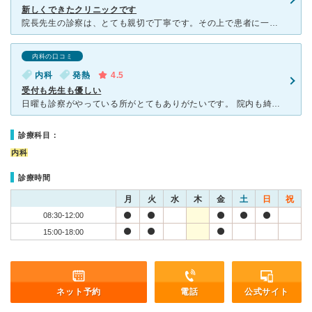
新しくできたクリニックです
院長先生の診察は、とても親切で丁寧です。その上で患者に一番適している治療を考えてくださいます。患者の話を良く聞いて下さいますし、その上でどのような希望があるかを患者から聞いて下さいます。今では少なくな
内科の口コミ
内科
発熱
4.5
受付も先生も優しい
日曜も診察がやっている所がとてもありがたいです。 院内も綺麗で清潔感があります。 電話をして高熱外来の時間に診察していただきました。 高熱でしたが、嫌な感じもなく丁寧に診察、説明してくれました。
診療科目：
内科
診療時間
月
火
水
木
金
土
日
祝
08:30-12:00
15:00-18:00
ネット予約
電話
公式サイト