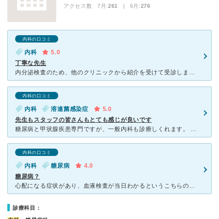
アクセス数 7月:
261
| 6月:
276
内科の口コミ
内科
5.0
丁寧な先生
内分泌検査のため、他のクリニックから紹介を受けて受診しました。 恐らく開院して間もないクリニックで、キレイな待合室です。熱帯魚の水槽があったので初めて受診した時には驚きました。 問診や超音
内科の口コミ
内科
溶連菌感染症
5.0
先生もスタッフの皆さんもとても感じが良いです
糖尿病と甲状腺疾患専門ですが、一般内科も診療しくれます。 新しい院内は清潔で、待合室は広くて、天井にファンも付いているので快適です。子ども用のスペースもあります。 受付の人も看護師さんも先生も
内科の口コミ
内科
糖尿病
4.0
糖尿病？
心配になる症状があり、血液検査が当日わかるというこちらの病院にお世話になりました。 想像通り糖尿病と言われshockでしたが、薬についてや今後の治療について前向きに考えられるようお話して頂きました。
診療科目：