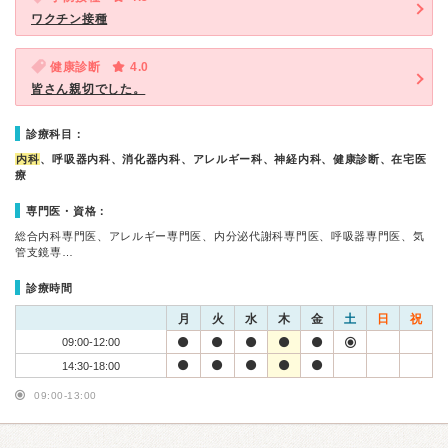
ワクチン接種
健康診断
4.0
皆さん親切でした。
診療科目：
内科
、呼吸器内科、消化器内科、アレルギー科、神経内科、健康診断、在宅医
療
専門医・資格：
総合内科専門医、アレルギー専門医、内分泌代謝科専門医、呼吸器専門医、気
管支鏡専…
診療時間
月
火
水
木
金
土
日
祝
09:00-12:00
14:30-18:00
09:00-13:00