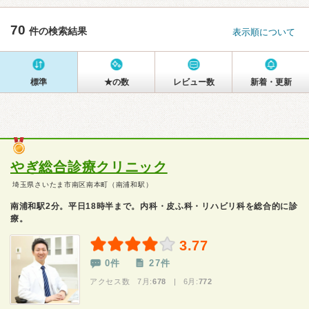
70
件の検索結果
表示順について
標準
★の数
レビュー数
新着・更新
やぎ総合診療クリニック
埼玉県さいたま市南区南本町（南浦和駅）
南浦和駅2分。平日18時半まで。内科・皮ふ科・リハビリ科を総合的に診
療。
3.77
0件
27件
アクセス数 7月:
678
| 6月:
772