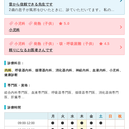
昔から信頼できる先生です
2歳の息子が風邪をひいたときに、診ていただいてます。 私の学生のころから、こちらの病院にお世話になっているので、安心しています。 まず、電話・ネット予約ができます。混んでいる時期はどこも仕方ありま
小児科
発熱（子供）
5.0
小児科
小児科
発熱（子供）・咳・呼吸困難（子供）
4.5
頼りになるお医者さんです
診療科目：
内科
、呼吸器内科、循環器内科、消化器内科、神経内科、血液内科、小児科、
健康診断
専門医・資格：
総合内科専門医、血液専門医、呼吸器専門医、循環器専門医、消化器病専門
医、肝臓専…
診療時間
月
火
水
木
金
土
日
祝
09:00-12:00