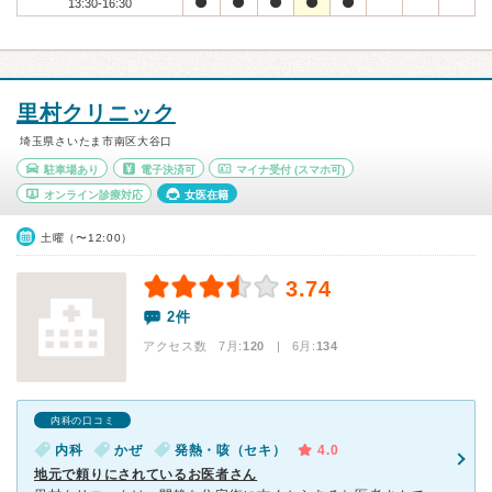
13:30-16:30
里村クリニック
埼玉県さいたま市南区大谷口
駐車場あり
電子決済可
マイナ受付
(スマホ可)
オンライン診療対応
女医在籍
土曜（〜12:00）
3.74
2件
アクセス数 7月:
120
| 6月:
134
内科の口コミ
内科
かぜ
発熱・咳（セキ）
4.0
地元で頼りにされているお医者さん