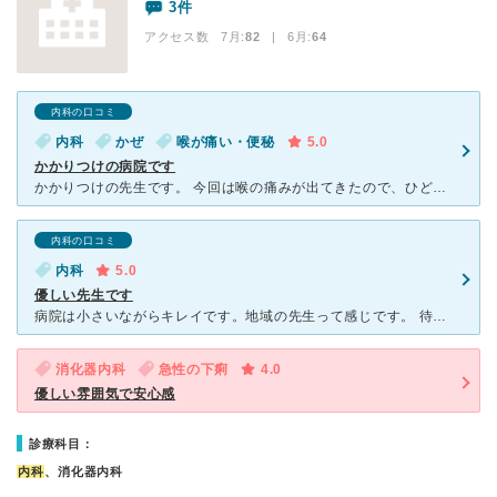
3件
アクセス数 7月:
82
| 6月:
64
内科の口コミ
内科
かぜ
喉が痛い・便秘
5.0
かかりつけの病院です
かかりつけの先生です。 今回は喉の痛みが出てきたので、ひどくなる前に行けるタイミングで。と思い受診しました。 大きな病院ではありませんが、明るくて掃除も行き届いたキレイな病院です。 とにかく先生
内科の口コミ
内科
5.0
優しい先生です
病院は小さいながらキレイです。地域の先生って感じです。 待ち時間は混んでいると1時間とかありますが、平均30分くらいですかね。 先生がとにかく優しい。口調がとても丁寧で、風邪でつらい時など、癒され
消化器内科
急性の下痢
4.0
優しい雰囲気で安心感
診療科目：
内科
、消化器内科