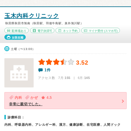
玉木内科クリニック
秋田県秋田市旭南（秋田駅、羽後牛島駅、泉外旭川駅）
駐車場あり
電子決済可
ネット予約
マイナ受付
(スマホ可)
女医在籍
土曜（〜13:00）
3.52
1件
アクセス数 7月:
155
| 6月:
145
内科
かぜ
4.5
非常に親切でした。
診療科目：
内科、呼吸器内科、アレルギー科、漢方、健康診断、在宅医療、人間ドック