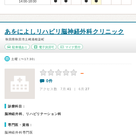
14:00-18:00
あをによしリハビリ脳神経外科クリニック
秋田県秋田市土崎港相染町
駐車場あり
電子決済可
マイナ受付
土曜（〜17:30）
－
0件
アクセス数 7月:
41
| 6月:
27
診療科目：
脳神経外科、リハビリテーション科
専門医・資格：
脳神経外科専門医