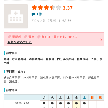
3.37
1件
アクセス数 7月:
82
| 6月:
79
胃腸科
胃炎
胸やけ・胃もたれ
4.0
親切な対応でした
診療科目：
内科、呼吸器内科、消化器内科、胃腸科、内分泌代謝科、糖尿病科、外科、肛
門科
専門医・資格：
感染症専門医、外科専門医、消化器病専門医、消化器外科専門医、肝臓専門
医、消化器…
診療時間
月
火
水
木
金
土
日
祝
08:30-12:00