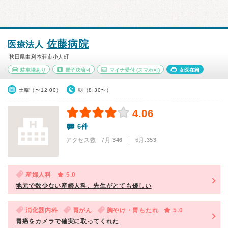
佐藤病院
医療法人
秋田県由利本荘市小人町
駐車場あり
電子決済可
マイナ受付
(スマホ可)
女医在籍
土曜（〜12:00）
朝（8:30〜）
4.06
6件
アクセス数 7月:
346
| 6月:
353
産婦人科
5.0
地元で数少ない産婦人科、先生がとても優しい
消化器内科
胃がん
胸やけ・胃もたれ
5.0
胃癌をカメラで確実に取ってくれた