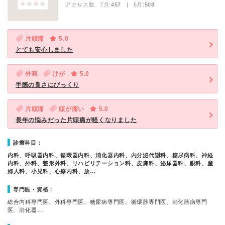
アクセス数 7月:
457
| 6月:
508
片頭痛
5.0
とても安心しました
外科
けが
5.0
手際の良さにびっくり
片頭痛
頭が痛い
5.0
長年の悩みだった片頭痛が軽くなりました
診療科目：
内科、呼吸器内科、循環器内科、消化器内科、内分泌代謝科、糖尿病科、神経
内科、外科、整形外科、リハビリテーション科、皮膚科、泌尿器科、眼科、産
婦人科、小児科、心療内科、放…
専門医・資格：
総合内科専門医、外科専門医、糖尿病専門医、循環器専門医、消化器病専門
医、消化器…