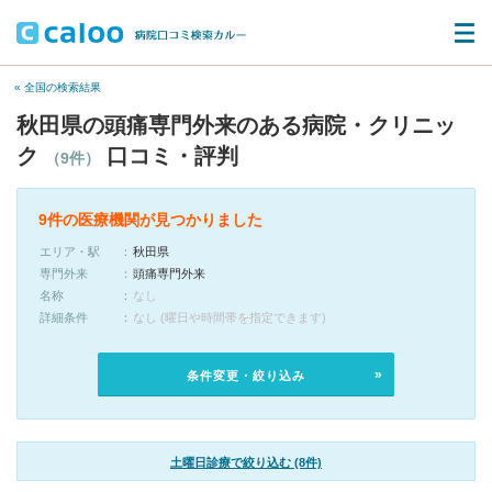
« 全国の検索結果
秋田県の頭痛専門外来のある病院・クリニッ
ク
口コミ・評判
（9件）
9件の医療機関が見つかりました
エリア・駅
秋田県
専門外来
頭痛専門外来
名称
なし
詳細条件
なし (曜日や時間帯を指定できます)
条件変更・絞り込み
土曜日診療で絞り込む (8件)