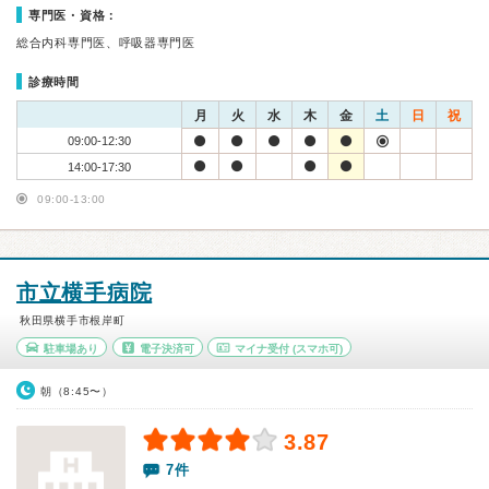
専門医・資格：
総合内科専門医、呼吸器専門医
診療時間
月
火
水
木
金
土
日
祝
09:00-12:30
14:00-17:30
09:00-13:00
市立横手病院
秋田県横手市根岸町
駐車場あり
電子決済可
マイナ受付
(スマホ可)
朝（8:45〜）
3.87
7件