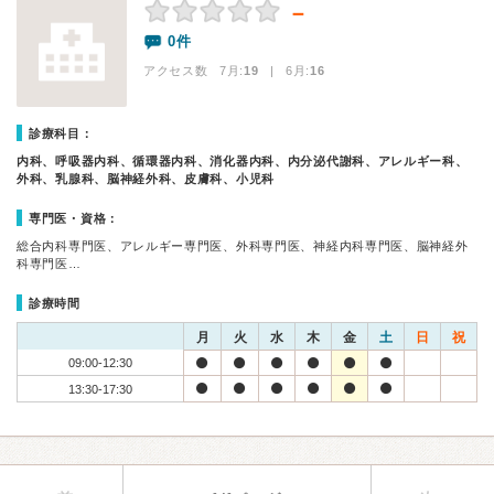
－
0件
アクセス数 7月:
19
| 6月:
16
診療科目：
内科、呼吸器内科、循環器内科、消化器内科、内分泌代謝科、アレルギー科、
外科、乳腺科、脳神経外科、皮膚科、小児科
専門医・資格：
総合内科専門医、アレルギー専門医、外科専門医、神経内科専門医、脳神経外
科専門医…
診療時間
月
火
水
木
金
土
日
祝
09:00-12:30
13:30-17:30