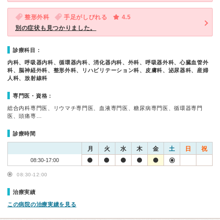
整形外科
手足がしびれる
4.5
別の症状も見つかりました。
診療科目：
内科、呼吸器内科、循環器内科、消化器内科、外科、呼吸器外科、心臓血管外
科、脳神経外科、整形外科、リハビリテーション科、皮膚科、泌尿器科、産婦
人科、放射線科
専門医・資格：
総合内科専門医、リウマチ専門医、血液専門医、糖尿病専門医、循環器専門
医、頭痛専…
診療時間
月
火
水
木
金
土
日
祝
08:30-17:00
08:30-12:00
治療実績
この病院の治療実績を見る