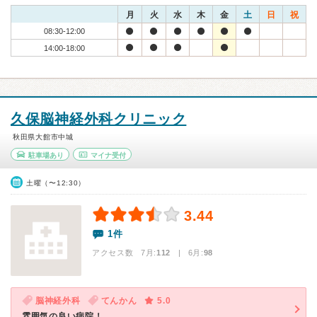
月
火
水
木
金
土
日
祝
08:30-12:00
14:00-18:00
久保脳神経外科クリニック
秋田県大館市中城
駐車場あり
マイナ受付
土曜（〜12:30）
3.44
1件
アクセス数 7月:
112
| 6月:
98
脳神経外科
てんかん
5.0
雰囲気の良い病院！