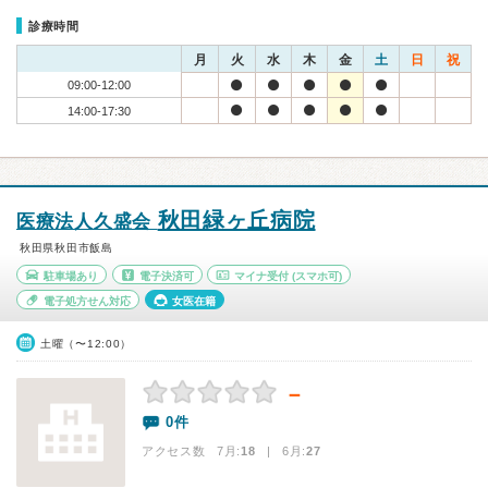
診療時間
月
火
水
木
金
土
日
祝
09:00-12:00
14:00-17:30
秋田緑ヶ丘病院
医療法人久盛会
秋田県秋田市飯島
駐車場あり
電子決済可
マイナ受付
(スマホ可)
電子処方せん対応
女医在籍
土曜（〜12:00）
－
0件
アクセス数 7月:
18
| 6月:
27