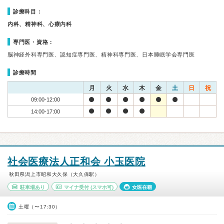
診療科目：
内科、精神科、心療内科
専門医・資格：
脳神経外科専門医、認知症専門医、精神科専門医、日本睡眠学会専門医
診療時間
月
火
水
木
金
土
日
祝
09:00-12:00
14:00-17:00
社会医療法人正和会 小玉医院
秋田県潟上市昭和大久保（大久保駅）
駐車場あり
マイナ受付
(スマホ可)
女医在籍
土曜（〜17:30）