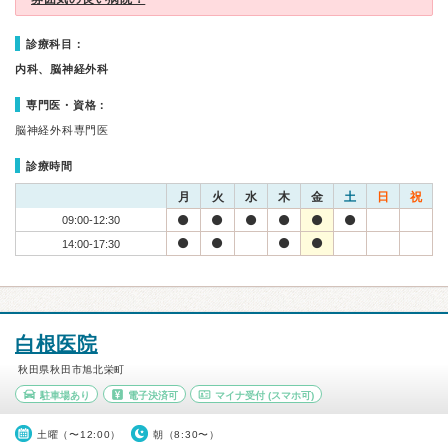
診療科目：
内科、脳神経外科
専門医・資格：
脳神経外科専門医
診療時間
月
火
水
木
金
土
日
祝
09:00-12:30
14:00-17:30
白根医院
秋田県秋田市旭北栄町
駐車場あり
電子決済可
マイナ受付
(スマホ可)
土曜（〜12:00）
朝（8:30〜）