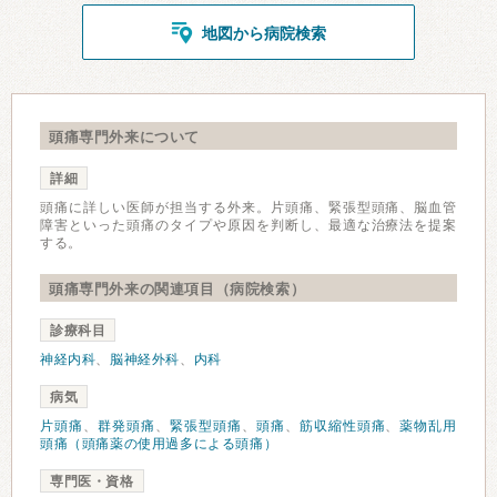
地図から病院検索
頭痛専門外来について
詳細
頭痛に詳しい医師が担当する外来。片頭痛、緊張型頭痛、脳血管
障害といった頭痛のタイプや原因を判断し、最適な治療法を提案
する。
頭痛専門外来の関連項目（病院検索）
診療科目
神経内科
、
脳神経外科
、
内科
病気
片頭痛
、
群発頭痛
、
緊張型頭痛
、
頭痛
、
筋収縮性頭痛
、
薬物乱用
頭痛（頭痛薬の使用過多による頭痛）
専門医・資格