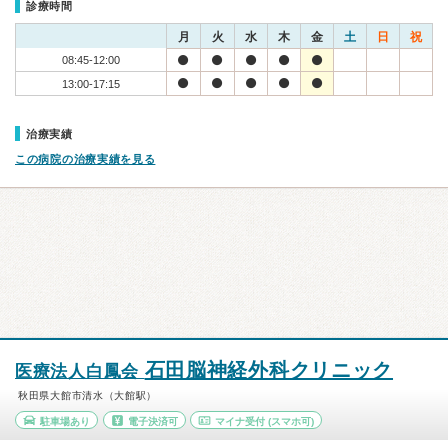
診療時間
月
火
水
木
金
土
日
祝
08:45-12:00
13:00-17:15
治療実績
この病院の治療実績を見る
石田脳神経外科クリニック
医療法人白鳳会
秋田県大館市清水（大館駅）
駐車場あり
電子決済可
マイナ受付
(スマホ可)