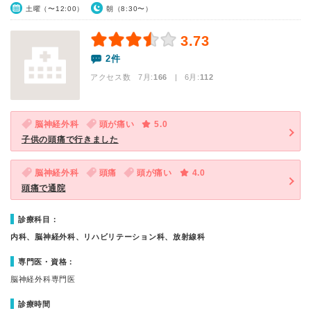
土曜（〜12:00）
朝（8:30〜）
3.73
2件
アクセス数 7月:
166
| 6月:
112
脳神経外科
頭が痛い
5.0
子供の頭痛で行きました
脳神経外科
頭痛
頭が痛い
4.0
頭痛で通院
診療科目：
内科、脳神経外科、リハビリテーション科、放射線科
専門医・資格：
脳神経外科専門医
診療時間