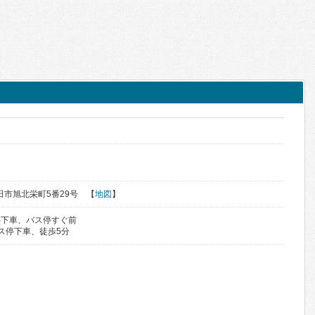
秋田市旭北栄町5番29号 【
地図
】
停下車、バス停すぐ前
ス停下車、徒歩5分