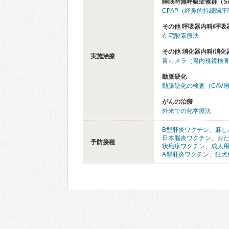
睡眠時無呼吸症候群（S
CPAP（経鼻的持続陽
その他 呼吸器内科/呼吸
在宅酸素療法
その他 消化器内科/消化
実施治療
胃カメラ（胃内視鏡検
動脈硬化
動脈硬化の検査（CAVI
がんの治療
外来での化学療法
B型肝炎ワクチン
、
麻し
日本脳炎ワクチン
、
お
予防接種
状疱疹ワクチン
、
成人
A型肝炎ワクチン
、
狂犬