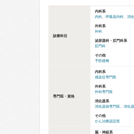
内科系
内科
、
呼吸器内科
、
消
外科系
外科
診療科目
泌尿器科・肛門科系
肛門科
その他
予防接種
内科系
感染症専門医
外科系
外科専門医
専門医・資格
消化器系
消化器病専門医
、
消化
その他
がん治療認定医
脳・神経系