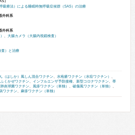
AS）
圧呼吸療法）による睡眠時無呼吸症候群（SAS）の治療
器外科系
器外科系
査）
、
大腸カメラ（大腸内視鏡検査）
検査）と治療
ん（はしか）風しん混合ワクチン
、
水疱瘡ワクチン（水痘ワクチン）
、
たふくかぜワクチン
、
インフルエンザ予防接種
、
新型コロナワクチン
、
帯
用肺炎球菌ワクチン
、
風疹ワクチン（単独）
、
破傷風ワクチン（単独）
、
病ワクチン
、
麻疹ワクチン（単独）