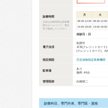
月
火
診療時間
08:30-12:00
08:30-12:00
正確な診療時間は医療機
関のホームページ・電話
14:00-18:00
14:00-18:00
等で確認してください
休診日：日
利用可
電子決済
JCB(クレジットカード)、
(クレジットカード)、Americ
指定病院
労災保険指定医療機関
あり
駐車場
無料: 44台
管理医師
白根研二
診療科目、専門外来、専門医・資格