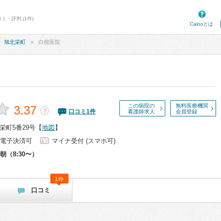
ミ・評判 (1件)
Calooとは
旭北栄町
白根医院
この病院の
無料医療機関
3.37
？
口コミ
1
件
看護師求人
会員登録
栄町5番29号
【
地図
】
電子決済可
マイナ受付 (スマホ可)
朝（8:30〜）
1件
口コミ