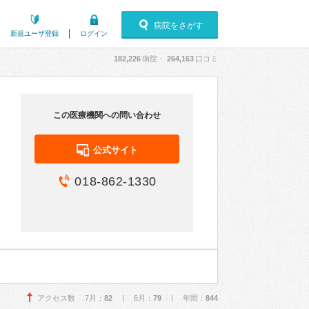
病院をさがす
新規ユーザ登録
ログイン
182,226
病院・
264,163
口コミ
この医療機関への問い合わせ
公式サイト
018-862-1330
アクセス数 7月：
82
| 6月：
79
| 年間：
844