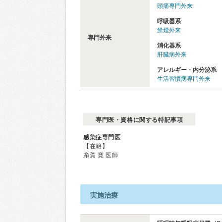
頭痛専門外来
呼吸器系
禁煙外来
専門外来
消化器系
肝臓病外来
アレルギー・内分泌系
生活習慣病専門外来
専門医・資格に関する特記事項
感染症専門医
【在籍】
糸賀 寛 医師
実施治療