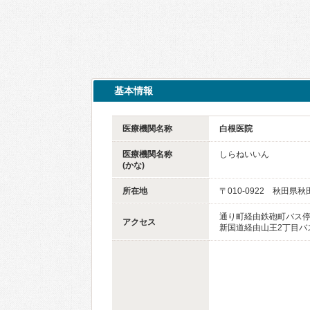
基本情報
医療機関名称
白根医院
医療機関名称
しらねいいん
(かな)
所在地
〒010-0922 秋田県
通り町経由鉄砲町バス
アクセス
新国道経由山王2丁目バ