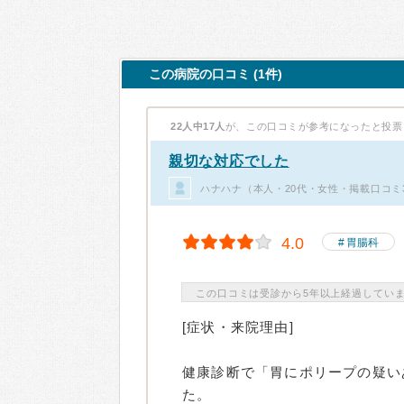
この病院の口コミ (1件)
22人中17人
が、この口コミが参考になったと投票
親切な対応でした
ハナハナ（本人・20代・女性・掲載口コミ
4.0
胃腸科
この口コミは受診から5年以上経過してい
[症状・来院理由]
健康診断で「胃にポリープの疑い
た。