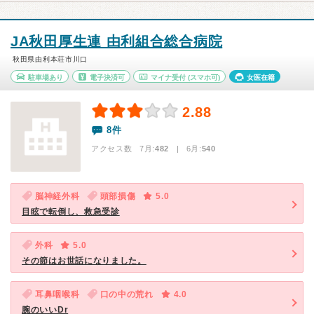
JA秋田厚生連 由利組合総合病院
秋田県由利本荘市川口
駐車場あり
電子決済可
マイナ受付
(スマホ可)
女医在籍
2.88
8件
アクセス数 7月:
482
| 6月:
540
脳神経外科
頭部損傷
5.0
目眩で転倒し、救急受診
外科
5.0
その節はお世話になりました。
耳鼻咽喉科
口の中の荒れ
4.0
腕のいいDr