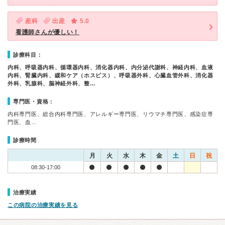
産科
出産
5.0
看護師さんが優しい！
診療科目：
内科、呼吸器内科、循環器内科、消化器内科、内分泌代謝科、神経内科、血液
内科、腎臓内科、緩和ケア（ホスピス）、呼吸器外科、心臓血管外科、消化器
外科、乳腺科、脳神経外科、整…
専門医・資格：
内科専門医、総合内科専門医、アレルギー専門医、リウマチ専門医、感染症専
門医、血…
診療時間
月
火
水
木
金
土
日
祝
08:30-17:00
治療実績
この病院の治療実績を見る