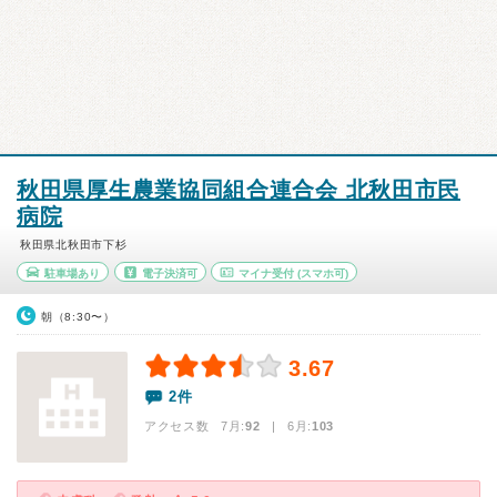
秋田県厚生農業協同組合連合会 北秋田市民
病院
秋田県北秋田市下杉
駐車場あり
電子決済可
マイナ受付
(スマホ可)
朝（8:30〜）
3.67
2件
アクセス数 7月:
92
| 6月:
103