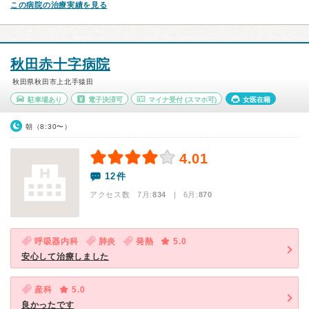
この病院の治療実績を見る
秋田赤十字病院
秋田県秋田市上北手猿田
駐車場あり
電子決済可
マイナ受付
(スマホ可)
女医在籍
朝（8:30〜）
4.01
12件
アクセス数 7月:
834
| 6月:
870
呼吸器内科
肺炎
発熱
5.0
安心して治療しました
産科
5.0
良かったです