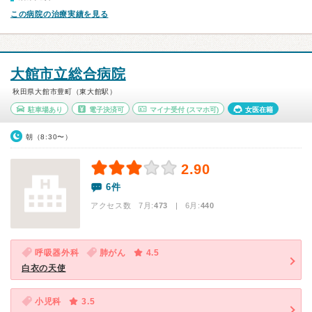
この病院の治療実績を見る
大館市立総合病院
秋田県大館市豊町（東大館駅）
駐車場あり
電子決済可
マイナ受付
(スマホ可)
女医在籍
朝（8:30〜）
2.90
6件
アクセス数 7月:
473
| 6月:
440
呼吸器外科
肺がん
4.5
白衣の天使
小児科
3.5