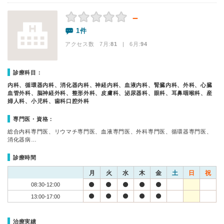
－
1件
アクセス数 7月:
81
| 6月:
94
診療科目：
内科、循環器内科、消化器内科、神経内科、血液内科、腎臓内科、外科、心臓
血管外科、脳神経外科、整形外科、皮膚科、泌尿器科、眼科、耳鼻咽喉科、産
婦人科、小児科、歯科口腔外科
専門医・資格：
総合内科専門医、リウマチ専門医、血液専門医、外科専門医、循環器専門医、
消化器病…
診療時間
月
火
水
木
金
土
日
祝
08:30-12:00
13:00-17:00
治療実績