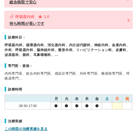
総合病院で安心
呼吸器内科
3.0
待ち時間が長いです
診療科目：
呼吸器内科、循環器内科、消化器内科、内分泌代謝科、神経内科、血液内科、
外科、呼吸器外科、脳神経外科、整形外科、リハビリテーション科、皮膚科、
泌尿器科、眼科、耳鼻咽喉科、…
専門医・資格：
内科専門医、総合内科専門医、感染症専門医、外科専門医、糖尿病専門医、呼
吸器専門…
診療時間
月
火
水
木
金
土
日
祝
08:30-17:00
治療実績
この病院の治療実績を見る