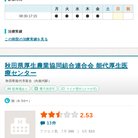
月
火
水
木
金
土
日
祝
08:30-17:15
治療実績
この病院の治療実績を見る
秋田県厚生農業協同組合連合会 能代厚生医
療センター
秋田県能代市落合（向能代駅）
駐車場あり
電子決済可
マイナ受付
(スマホ可)
朝（8:50〜）
2.53
13件
アクセス数 7月:
360
| 6月:
533