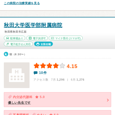
この病院の治療実績を見る
秋田大学医学部附属病院
秋田県秋田市広面
駐車場あり
電子決済可
マイナ受付
(スマホ可)
電子処方せん対応
女医在籍
朝（8:30〜）
4.15
10件
アクセス数 7月:
1,296
| 6月:
1,276
内分泌代謝科
5.0
優しい先生です