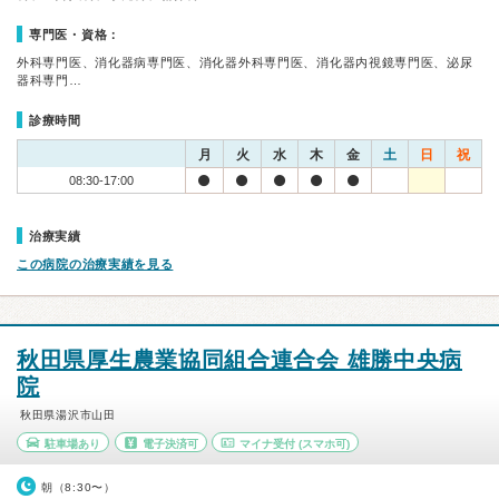
専門医・資格：
外科専門医、消化器病専門医、消化器外科専門医、消化器内視鏡専門医、泌尿
器科専門…
診療時間
月
火
水
木
金
土
日
祝
08:30-17:00
治療実績
この病院の治療実績を見る
秋田県厚生農業協同組合連合会 雄勝中央病
院
秋田県湯沢市山田
駐車場あり
電子決済可
マイナ受付
(スマホ可)
朝（8:30〜）