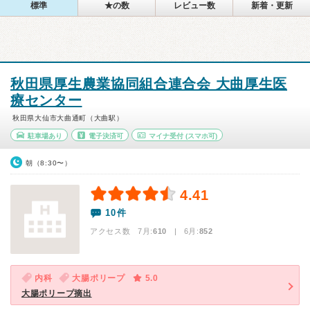
標準
★の数
レビュー数
新着・更新
秋田県厚生農業協同組合連合会 大曲厚生医
療センター
秋田県大仙市大曲通町（大曲駅）
駐車場あり
電子決済可
マイナ受付
(スマホ可)
朝（8:30〜）
4.41
10件
アクセス数 7月:
610
| 6月:
852
内科
大腸ポリープ
5.0
大腸ポリープ摘出