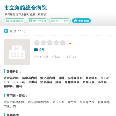
市立角館総合病院
秋田県仙北市角館町岩瀬（角館駅）
駐車場あり
電子決済可
マイナ受付
女医在籍
朝（8:30〜）
－
0件
アクセス数 7月:
37
| 6月:
24
診療科目：
呼吸器内科、循環器内科、消化器内科、外科、脳神経外科、整形外科、リハビ
リテーション科、皮膚科、泌尿器科、眼科、耳鼻咽喉科、産婦人科、小児科、
精神科、歯科
専門医・資格：
総合内科専門医、総合診療専門医、アレルギー専門医、外科専門医、糖尿病専
門医、内…
診療時間