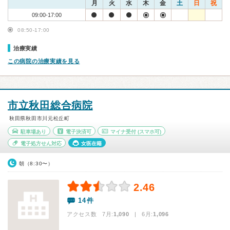
月
火
水
木
金
土
日
祝
09:00-17:00
08:50-17:00
治療実績
この病院の治療実績を見る
市立秋田総合病院
秋田県秋田市川元松丘町
駐車場あり
電子決済可
マイナ受付
(スマホ可)
電子処方せん対応
女医在籍
朝（8:30〜）
2.46
14件
アクセス数 7月:
1,090
| 6月:
1,096