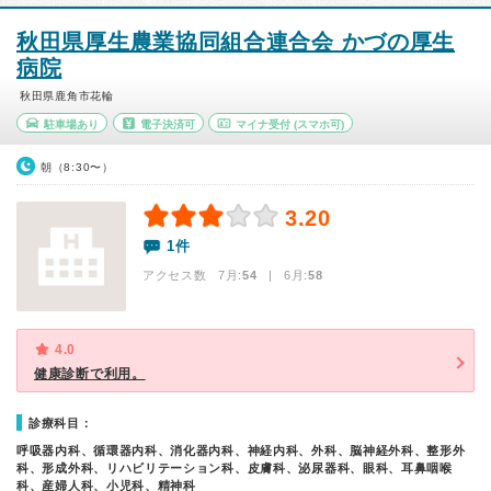
秋田県厚生農業協同組合連合会 かづの厚生
病院
秋田県鹿角市花輪
駐車場あり
電子決済可
マイナ受付
(スマホ可)
朝（8:30〜）
3.20
1件
アクセス数 7月:
54
| 6月:
58
4.0
健康診断で利用。
診療科目：
呼吸器内科、循環器内科、消化器内科、神経内科、外科、脳神経外科、整形外
科、形成外科、リハビリテーション科、皮膚科、泌尿器科、眼科、耳鼻咽喉
科、産婦人科、小児科、精神科