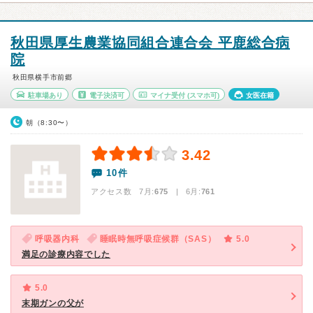
秋田県厚生農業協同組合連合会 平鹿総合病
院
秋田県横手市前郷
駐車場あり
電子決済可
マイナ受付
(スマホ可)
女医在籍
朝（8:30〜）
3.42
10件
アクセス数 7月:
675
| 6月:
761
呼吸器内科
睡眠時無呼吸症候群（SAS）
5.0
満足の診療内容でした
5.0
末期ガンの父が