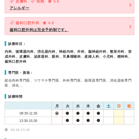
皮膚科
発熱
5.0
アレルギー
歯科口腔外科
4.0
歯科口腔外科は完全予約制です。
診療科目：
内科、循環器内科、消化器内科、神経内科、外科、脳神経外科、整形外科、形
成外科、皮膚科、泌尿器科、眼科、耳鼻咽喉科、産婦人科、小児科、精神科、
歯科口腔外科
専門医・資格：
総合内科専門医、リウマチ専門医、外科専門医、循環器専門医、消化器病専門
医、消化…
診療時間
月
火
水
木
金
土
日
祝
08:30-11:30
13:30-15:30
08:30-15:30