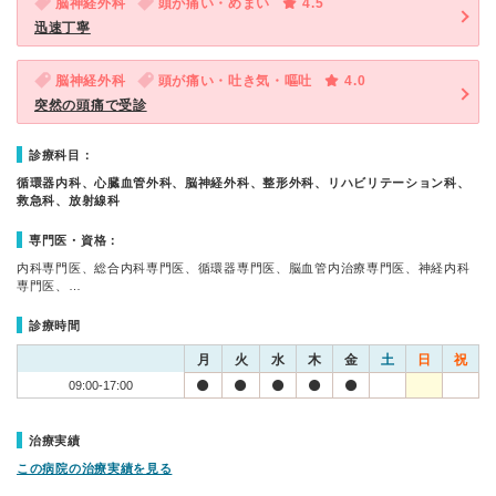
脳神経外科
頭が痛い・めまい
4.5
迅速丁寧
脳神経外科
頭が痛い・吐き気・嘔吐
4.0
突然の頭痛で受診
診療科目：
循環器内科、心臓血管外科、脳神経外科、整形外科、リハビリテーション科、
救急科、放射線科
専門医・資格：
内科専門医、総合内科専門医、循環器専門医、脳血管内治療専門医、神経内科
専門医、…
診療時間
月
火
水
木
金
土
日
祝
09:00-17:00
治療実績
この病院の治療実績を見る