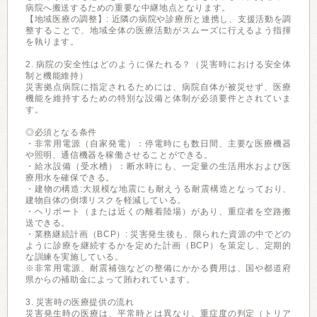
病院へ搬送するための重要な中継地点となります。
【地域医療の調整】: 近隣の病院や診療所と連携し、支援活動を調
整することで、地域全体の医療活動がスムーズに行えるよう指揮
を執ります。
2. 病院の安全性はどのように保たれる？（災害時における安全体
制と機能維持）
災害拠点病院に指定されるためには、病院自体が被災せず、医療
機能を維持するための特別な設備と体制が必須要件とされていま
す。
◎必須となる条件
・非常用電源（自家発電）：停電時にも数日間、主要な医療機器
や照明、通信機器を稼働させることができる。
・給水設備（受水槽）：断水時にも、一定量の生活用水および医
療用水を確保できる。
・建物の構造:大規模な地震にも耐えうる耐震構造となっており、
建物自体の倒壊リスクを軽減している。
・ヘリポート（または近くの離着陸場）があり、重症者を空路搬
送できる。
・業務継続計画（BCP）: 災害発生後も、限られた資源の中でどの
ように診療を継続するかを定めた計画（BCP）を策定し、定期的
な訓練を実施している。
※非常用電源、耐震補強などの整備にかかる費用は、国や都道府
県からの補助金によって賄われています。
3. 災害時の医療提供の流れ
災害発生時の医療は、平常時とは異なり、重症度の判定（トリア