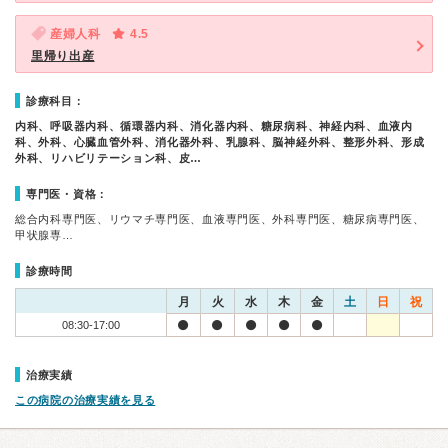
産婦人科
4.5
里帰り出産
診療科目：
内科、呼吸器内科、循環器内科、消化器内科、糖尿病科、神経内科、血液内
科、外科、心臓血管外科、消化器外科、乳腺科、脳神経外科、整形外科、形成
外科、リハビリテーション科、皮…
専門医・資格：
総合内科専門医、リウマチ専門医、血液専門医、外科専門医、糖尿病専門医、
甲状腺専…
診療時間
月
火
水
木
金
土
日
祝
08:30-17:00
治療実績
この病院の治療実績を見る