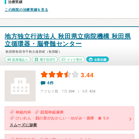
治療実績
この病院の治療実績を見る
地方独立行政法人 秋田県立病院機構 秋田県
立循環器・脳脊髄センター
秋田県秋田市千秋久保田町（秋田駅）
駐車場あり
電子決済可
マイナ受付
女医在籍
3.44
4件
アクセス数 7月:
304
| 6月:
418
神経内科
顔面神経麻痺
けいれん・顔の形がおかしい・ゆがみ・麻痺
5.0
スムーズに診察