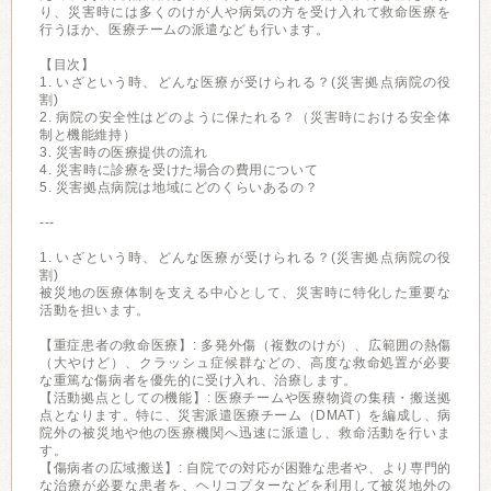
り、災害時には多くのけが人や病気の方を受け入れて救命医療を
行うほか、医療チームの派遣なども行います。
【目次】
1. いざという時、どんな医療が受けられる？(災害拠点病院の役
割)
2. 病院の安全性はどのように保たれる？（災害時における安全体
制と機能維持）
3. 災害時の医療提供の流れ
4. 災害時に診療を受けた場合の費用について
5. 災害拠点病院は地域にどのくらいあるの？
---
1. いざという時、どんな医療が受けられる？(災害拠点病院の役
割)
被災地の医療体制を支える中心として、災害時に特化した重要な
活動を担います。
【重症患者の救命医療】: 多発外傷（複数のけが）、広範囲の熱傷
（大やけど）、クラッシュ症候群などの、高度な救命処置が必要
な重篤な傷病者を優先的に受け入れ、治療します。
【活動拠点としての機能】: 医療チームや医療物資の集積・搬送拠
点となります。特に、災害派遣医療チーム（DMAT）を編成し、病
院外の被災地や他の医療機関へ迅速に派遣し、救命活動を行いま
す。
【傷病者の広域搬送】: 自院での対応が困難な患者や、より専門的
な治療が必要な患者を、ヘリコプターなどを利用して被災地外の