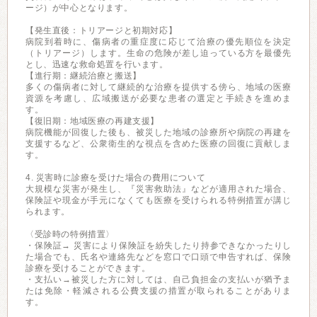
ージ）が中心となります。
【発生直後：トリアージと初期対応】
病院到着時に、傷病者の重症度に応じて治療の優先順位を決定
（トリアージ）します。生命の危険が差し迫っている方を最優先
とし、迅速な救命処置を行います。
【進行期：継続治療と搬送】
多くの傷病者に対して継続的な治療を提供する傍ら、地域の医療
資源を考慮し、広域搬送が必要な患者の選定と手続きを進めま
す。
【復旧期：地域医療の再建支援】
病院機能が回復した後も、被災した地域の診療所や病院の再建を
支援するなど、公衆衛生的な視点を含めた医療の回復に貢献しま
す。
4. 災害時に診療を受けた場合の費用について
大規模な災害が発生し、『災害救助法』などが適用された場合、
保険証や現金が手元になくても医療を受けられる特例措置が講じ
られます。
〈受診時の特例措置〉
・保険証→ 災害により保険証を紛失したり持参できなかったりし
た場合でも、氏名や連絡先などを窓口で口頭で申告すれば、保険
診療を受けることができます。
・支払い→被災した方に対しては、自己負担金の支払いが猶予ま
たは免除・軽減される公費支援の措置が取られることがありま
す。