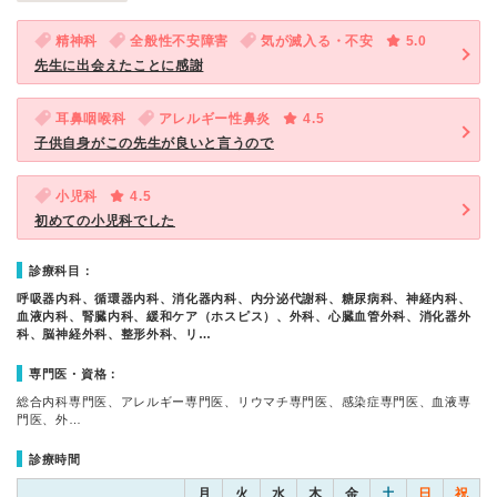
精神科
全般性不安障害
気が滅入る・不安
5.0
先生に出会えたことに感謝
耳鼻咽喉科
アレルギー性鼻炎
4.5
子供自身がこの先生が良いと言うので
小児科
4.5
初めての小児科でした
診療科目：
呼吸器内科、循環器内科、消化器内科、内分泌代謝科、糖尿病科、神経内科、
血液内科、腎臓内科、緩和ケア（ホスピス）、外科、心臓血管外科、消化器外
科、脳神経外科、整形外科、リ…
専門医・資格：
総合内科専門医、アレルギー専門医、リウマチ専門医、感染症専門医、血液専
門医、外…
診療時間
月
火
水
木
金
土
日
祝