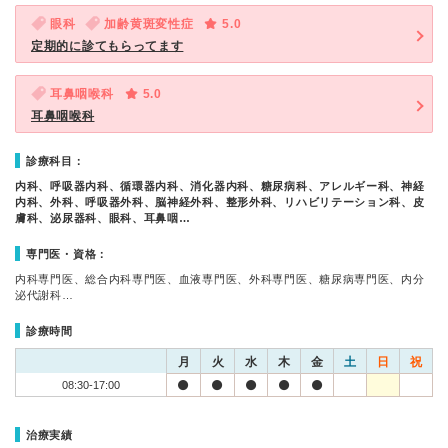
眼科
加齢黄斑変性症
5.0
定期的に診てもらってます
耳鼻咽喉科
5.0
耳鼻咽喉科
診療科目：
内科、呼吸器内科、循環器内科、消化器内科、糖尿病科、アレルギー科、神経
内科、外科、呼吸器外科、脳神経外科、整形外科、リハビリテーション科、皮
膚科、泌尿器科、眼科、耳鼻咽…
専門医・資格：
内科専門医、総合内科専門医、血液専門医、外科専門医、糖尿病専門医、内分
泌代謝科…
診療時間
月
火
水
木
金
土
日
祝
08:30-17:00
治療実績