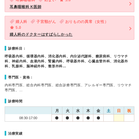
耳鼻咽喉科
めまい
5.0
耳鼻咽喉科 K医師
婦人科
子宮頸がん
おりものの異常（女性）
5.0
婦人科のドクターはすばらしかった
診療科目：
呼吸器内科、循環器内科、消化器内科、内分泌代謝科、糖尿病科、リウマチ
科、神経内科、血液内科、腎臓内科、呼吸器外科、心臓血管外科、消化器外
科、乳腺科、脳神経外科、整形外科…
専門医・資格：
内科専門医、総合内科専門医、総合診療専門医、アレルギー専門医、リウマチ
専門医、…
診療時間
月
火
水
木
金
土
日
祝
08:30-17:00
治療実績