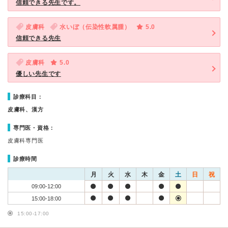
信頼できる先生です。
皮膚科
水いぼ（伝染性軟属腫）
5.0
信頼できる先生
皮膚科
5.0
優しい先生です
診療科目：
皮膚科、漢方
専門医・資格：
皮膚科専門医
診療時間
月
火
水
木
金
土
日
祝
09:00-12:00
15:00-18:00
15:00-17:00