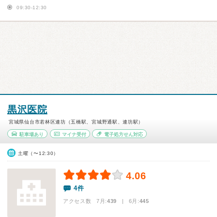
09:30-12:30
黒沢医院
宮城県仙台市若林区連坊（五橋駅、宮城野通駅、連坊駅）
駐車場あり
マイナ受付
電子処方せん対応
土曜（〜12:30）
4.06
4件
アクセス数 7月:
439
| 6月:
445