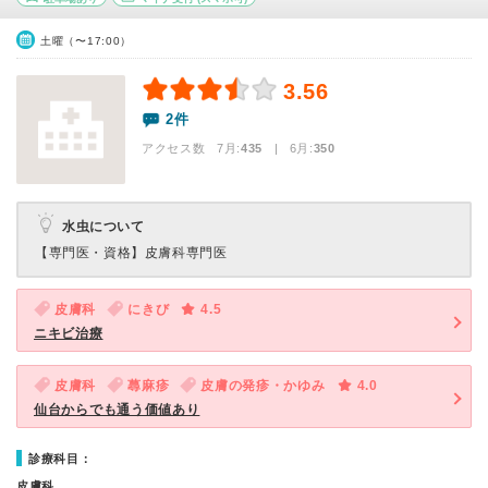
土曜（〜17:00）
3.56
2件
アクセス数 7月:
435
| 6月:
350
水虫について
【専門医・資格】
皮膚科専門医
皮膚科
にきび
4.5
ニキビ治療
皮膚科
蕁麻疹
皮膚の発疹・かゆみ
4.0
仙台からでも通う価値あり
診療科目：
皮膚科