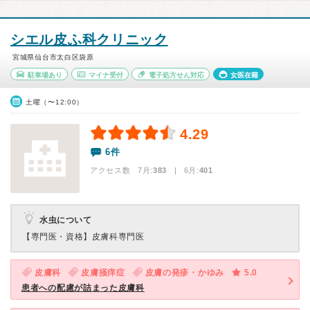
シエル皮ふ科クリニック
宮城県仙台市太白区袋原
駐車場あり
マイナ受付
電子処方せん対応
女医在籍
土曜（〜12:00）
4.29
6件
アクセス数 7月:
383
| 6月:
401
水虫について
【専門医・資格】
皮膚科専門医
皮膚科
皮膚掻痒症
皮膚の発疹・かゆみ
5.0
患者への配慮が詰まった皮膚科