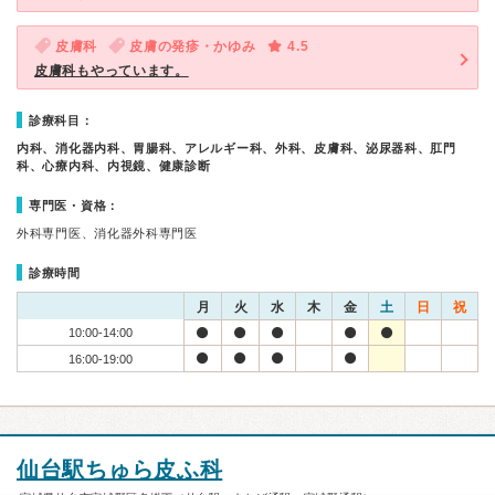
皮膚科
皮膚の発疹・かゆみ
4.5
皮膚科もやっています。
診療科目：
内科、消化器内科、胃腸科、アレルギー科、外科、皮膚科、泌尿器科、肛門
科、心療内科、内視鏡、健康診断
専門医・資格：
外科専門医、消化器外科専門医
診療時間
月
火
水
木
金
土
日
祝
10:00-14:00
16:00-19:00
仙台駅ちゅら皮ふ科