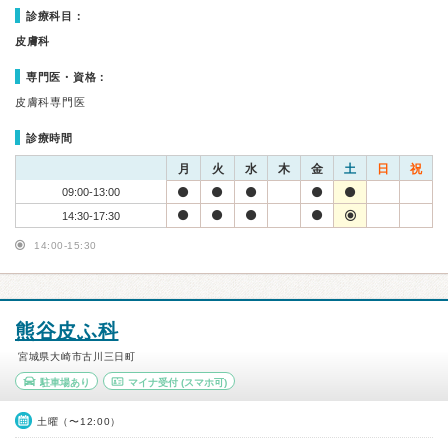
診療科目：
皮膚科
専門医・資格：
皮膚科専門医
診療時間
月
火
水
木
金
土
日
祝
09:00-13:00
14:30-17:30
14:00-15:30
熊谷皮ふ科
宮城県大崎市古川三日町
駐車場あり
マイナ受付
(スマホ可)
土曜（〜12:00）