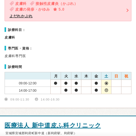
皮膚科
接触性皮膚炎（かぶれ）
皮膚の発疹・かゆみ
5.0
よだれかぶれ
診療科目：
皮膚科
専門医・資格：
皮膚科専門医
診療時間
月
火
水
木
金
土
日
祝
09:00-12:00
14:00-17:00
09:00-11:30
14:00-16:30
医療法人 新中道皮ふ科クリニック
宮城県宮城郡利府町新中道（新利府駅、利府駅）