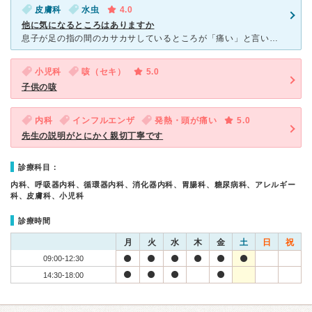
皮膚科
水虫
4.0
他に気になるところはありますか
息子が足の指の間のカサカサしているところが「痛い」と言い出した。 診察券のある皮膚科は午前の受付時間が間に合いそうになかった。 こちらの病院が12時30迄の受付だった。 電話をすると「初めての方
小児科
咳（セキ）
5.0
子供の咳
内科
インフルエンザ
発熱・頭が痛い
5.0
先生の説明がとにかく親切丁寧です
診療科目：
内科、呼吸器内科、循環器内科、消化器内科、胃腸科、糖尿病科、アレルギー
科、皮膚科、小児科
診療時間
月
火
水
木
金
土
日
祝
09:00-12:30
14:30-18:00