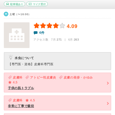
駐車場あり
マイナ受付
土曜（〜16:00）
4.09
4件
アクセス数 7月:
271
| 6月:
263
水虫について
【専門医・資格】
皮膚科専門医
皮膚科
アトピー性皮膚炎
皮膚の発疹・かゆみ
4.5
子供の肌トラブル
皮膚科
4.5
非常に丁寧で親切