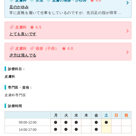
皮膚科
水虫
皮膚の発疹・かゆみ
4.0
足のかゆみ
常に皮靴を履いて仕事をしているのですが、先日足の指が尋常じゃないぐらい痒くなり、我慢できなくなったのでこちらの病院を受診しました。 指先に、ちょっとしたイボのようなものがあったので、虫刺されを疑
皮膚科
4.5
とても良いです
皮膚科
発疹（子供）
4.0
夕方は混んでる
診療科目：
皮膚科
専門医・資格：
皮膚科専門医
診療時間
月
火
水
木
金
土
日
祝
09:00-12:00
14:00-17:00