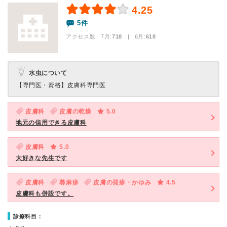
4.25
5件
アクセス数 7月:
718
| 6月:
618
水虫について
【専門医・資格】
皮膚科専門医
皮膚科
皮膚の乾燥
5.0
地元の信用できる皮膚科
皮膚科
5.0
大好きな先生です
皮膚科
蕁麻疹
皮膚の発疹・かゆみ
4.5
皮膚科も併設です。
診療科目：