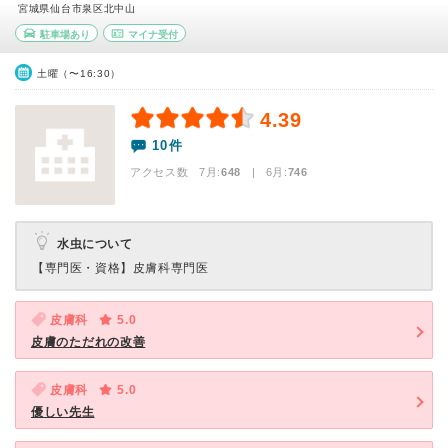
宮城県仙台市泉区北中山
駐車場あり
マイナ受付
土曜（〜16:30）
4.39
10件
アクセス数 7月:
648
| 6月:
746
水虫について
【専門医・資格】
皮膚科専門医
皮膚科
5.0
皮膚のただれの改善
皮膚科
5.0
優しい先生