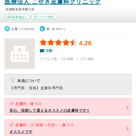
医療法人 こせき皮膚科クリニック
宮城県名取市愛の杜
駐車場あり
マイナ受付
土曜（〜16:00）
朝（8:50〜）
4.28
5件
アクセス数 7月:
250
| 6月:
265
水虫について
【専門医・資格】
皮膚科専門医
皮膚科
5.0
安心、信頼して通えるオススメの皮膚科です!!
皮膚科
発疹（子供）
5.0
オススメです