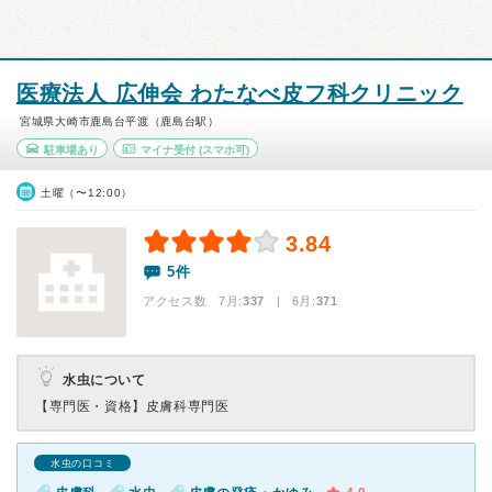
医療法人 広伸会 わたなべ皮フ科クリニック
宮城県大崎市鹿島台平渡（鹿島台駅）
駐車場あり
マイナ受付
(スマホ可)
土曜（〜12:00）
3.84
5件
アクセス数 7月:
337
| 6月:
371
水虫について
【専門医・資格】
皮膚科専門医
水虫の口コミ