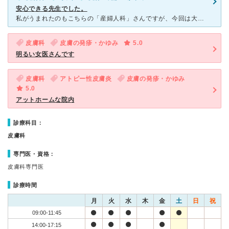
安心できる先生でした。
私がうまれたのもこちらの「産婦人科」さんですが、今回は大人になってからお世話になった「皮膚科」さんのお話です。当時、母に足の指の間が水ぶくれみたいになり皮膚も裂けていたしかゆみもあったので「水虫では？
皮膚科
皮膚の発疹・かゆみ
5.0
明るい女医さんです
皮膚科
アトピー性皮膚炎
皮膚の発疹・かゆみ
5.0
アットホームな院内
診療科目：
皮膚科
専門医・資格：
皮膚科専門医
診療時間
月
火
水
木
金
土
日
祝
09:00-11:45
14:00-17:15