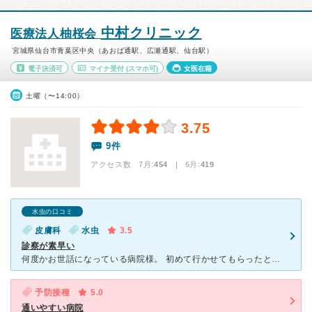
中村クリニック
医療法人柚桜会
宮城県仙台市青葉区中央（あおば通駅、広瀬通駅、仙台駅）
電子決済可
マイナ受付
(スマホ可)
女医在籍
土曜（〜14:00）
3.75
9件
アクセス数 7月:
454
| 6月:
419
水虫の口コミ
皮膚科
水虫
3.5
診察が素早い
何度かお世話になっている病院様。 初めて行かせてもらったときは、足の指が水虫の様に痒くて血が出ていたので行きました。 でも水虫の症状と少し違っていたと素人的に思っていたのですが、先生に診て頂いたら
予防接種
5.0
通いやすい病院