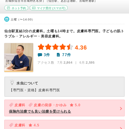
宮城県仙台市宮城野区名掛丁（仙台駅、あおば通駅、宮城野通駅）
ネット予約
マイナ受付
(スマホ可)
土曜（〜14:00）
仙台駅直結3分の皮膚科。土曜も14時まで。皮膚科専門医。子どもの肌ト
ラブル・アレルギー・美容皮膚科。
4.36
3件
77件
アクセス数 7月:
2,864
| 6月:
2,595
水虫について
【専門医・資格】
皮膚科専門医
皮膚科
皮膚の発疹・かゆみ
5.0
保険内治療でも良い治療を受けられる
皮膚科
4.5