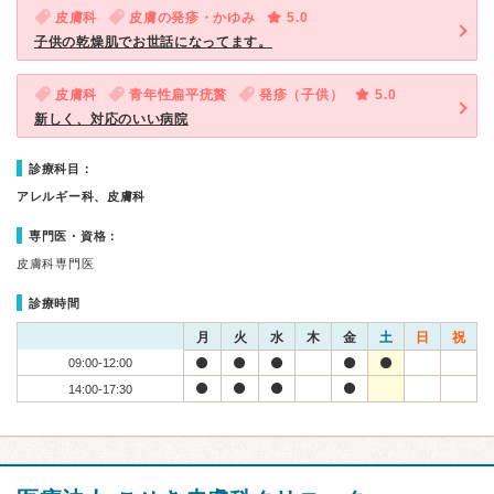
皮膚科
皮膚の発疹・かゆみ
5.0
子供の乾燥肌でお世話になってます。
皮膚科
青年性扁平疣贅
発疹（子供）
5.0
新しく、対応のいい病院
診療科目：
アレルギー科、皮膚科
専門医・資格：
皮膚科専門医
診療時間
月
火
水
木
金
土
日
祝
09:00-12:00
14:00-17:30