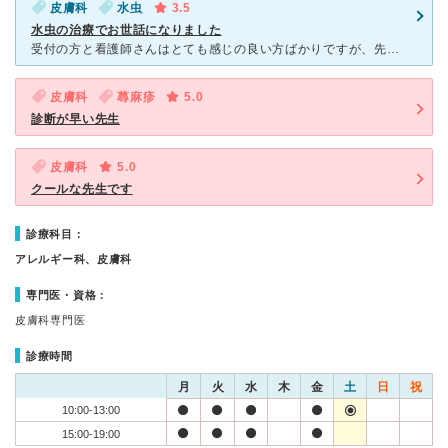
皮膚科
水虫
3.5
水虫の治療でお世話になりました
受付の方と看護師さんはとても感じの良い方ばかりですが、先生はとてもサバサバした印象の方です。診察はほとんど患部を診られず1分ほどで終わるので、待ち時間は5分ほどです。 水虫の治療でお世話になり5ヶ月
皮膚科
蕁麻疹
5.0
診断が早い先生
皮膚科
5.0
クールな先生です
診療科目：
アレルギー科、皮膚科
専門医・資格：
皮膚科専門医
診療時間
月
火
水
木
金
土
日
祝
10:00-13:00
15:00-19:00