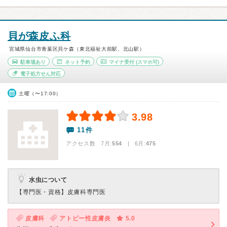
貝が森皮ふ科
宮城県仙台市青葉区貝ケ森（東北福祉大前駅、北山駅）
駐車場あり
ネット予約
マイナ受付
(スマホ可)
電子処方せん対応
土曜（〜17:00）
3.98
11件
アクセス数 7月:
554
| 6月:
475
水虫について
【専門医・資格】
皮膚科専門医
皮膚科
アトピー性皮膚炎
5.0