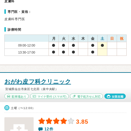
皮膚科
専門医・資格：
皮膚科専門医
診療時間
月
火
水
木
金
土
日
祝
09:00-12:00
13:30-17:00
おがわ皮フ科クリニック
宮城県仙台市泉区七北田（泉中央駅）
駐車場あり
マイナ受付
(スマホ可)
電子処方せん対応
女医在籍
土曜（〜12:00）
3.85
12件