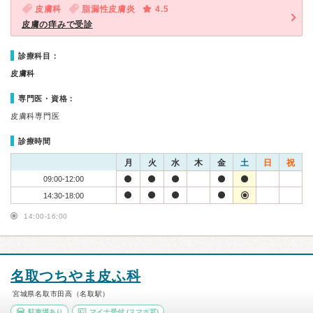
皮膚科
脂漏性皮膚炎
4.5
皮膚の痒みで受診
診療科目：
皮膚科
専門医・資格：
皮膚科専門医
診療時間
月
火
水
木
金
土
日
祝
09:00-12:00
14:30-18:00
14:00-16:00
名取つちやま皮ふ科
宮城県名取市田高（名取駅）
駐車場あり
マイナ受付
(スマホ可)