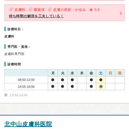
皮膚科
蕁麻疹
皮膚の発疹・かゆみ
5.0
待ち時間の解消を工夫している！
診療科目：
皮膚科
専門医・資格：
皮膚科専門医
診療時間
月
火
水
木
金
土
日
祝
08:50-12:00
14:05-18:00
13:50-16:00
北中山皮膚科医院