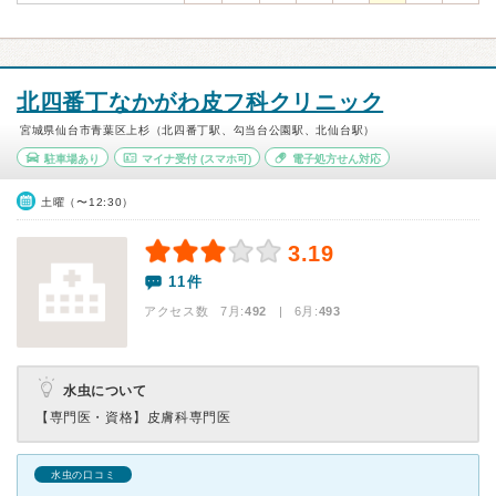
北四番丁なかがわ皮フ科クリニック
宮城県仙台市青葉区上杉（北四番丁駅、勾当台公園駅、北仙台駅）
駐車場あり
マイナ受付
(スマホ可)
電子処方せん対応
土曜（〜12:30）
3.19
11件
アクセス数 7月:
492
| 6月:
493
水虫について
【専門医・資格】
皮膚科専門医
水虫の口コミ