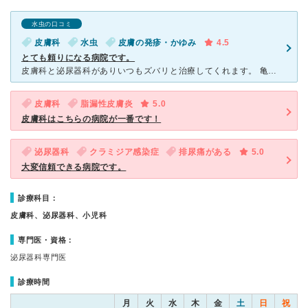
水虫の口コミ
皮膚科
水虫
皮膚の発疹・かゆみ
4.5
とても頼りになる病院です。
皮膚科と泌尿器科がありいつもズバリと治療してくれます。 亀頭包皮炎から水虫まで、いつも親身に対応してくれます。 病院の外観は古いのではじめて行った時は少し不安になりましたが 先生の診断は間違いな
皮膚科
脂漏性皮膚炎
5.0
皮膚科はこちらの病院が一番です！
泌尿器科
クラミジア感染症
排尿痛がある
5.0
大変信頼できる病院です。
診療科目：
皮膚科、泌尿器科、小児科
専門医・資格：
泌尿器科専門医
診療時間
月
火
水
木
金
土
日
祝