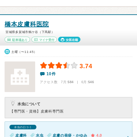
橋本皮膚科医院
宮城県多賀城市鶴ケ谷（下馬駅）
駐車場あり
マイナ受付
女医在籍
土曜（〜11:45）
3.74
10件
アクセス数 7月:
584
| 6月:
546
水虫について
【専門医・資格】
皮膚科専門医
水虫の口コミ
皮膚科
水虫
皮膚の発疹・かゆみ
4.0