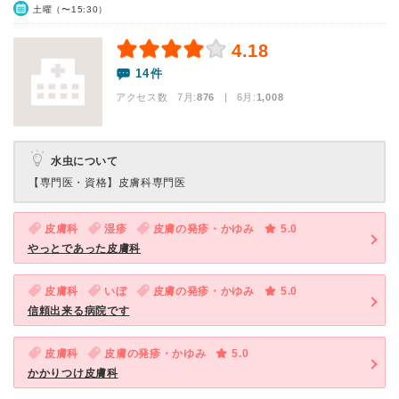
土曜（〜15:30）
4.18
14件
アクセス数 7月:
876
| 6月:
1,008
水虫について
【専門医・資格】
皮膚科専門医
皮膚科
湿疹
皮膚の発疹・かゆみ
5.0
やっとであった皮膚科
皮膚科
いぼ
皮膚の発疹・かゆみ
5.0
信頼出来る病院です
皮膚科
皮膚の発疹・かゆみ
5.0
かかりつけ皮膚科