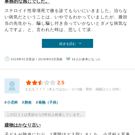
事務的な感じでした。
ステロイド性骨壊死で膝を診てもらいにいきました。治らな
い病気だということは、いやでもわかっていましたが、膝担
当の先生から、騙し騙し付き合っていかないとダメな病気な
んですよ。と、言われた時は、悲しくて涙...
続きを読む
2019年01月受診 / 2019年03月投稿
18人が参考になった
2.5
むむむ７７７（本人ではない・1〜3歳・男性・掲載口コミ15件）
小児科
肺炎
発熱（子供）
この口コミは受診から5年以上経過しています。
建物はかなり古い
子どもが肺炎になり、1週間ほど入院しました。小児科と耳鼻