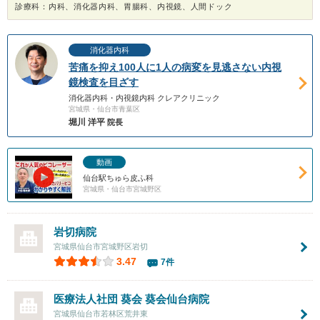
診療科：内科、消化器内科、胃腸科、内視鏡、人間ドック
消化器内科
苦痛を抑え100人に1人の病変を見逃さない内視
鏡検査を目ざす
消化器内科・内視鏡内科 クレアクリニック
宮城県・仙台市青葉区
堀川 洋平
院長
動画
仙台駅ちゅら皮ふ科
宮城県・仙台市宮城野区
岩切病院
宮城県仙台市宮城野区岩切
3.47
7件
医療法人社団 葵会 葵会仙台病院
宮城県仙台市若林区荒井東