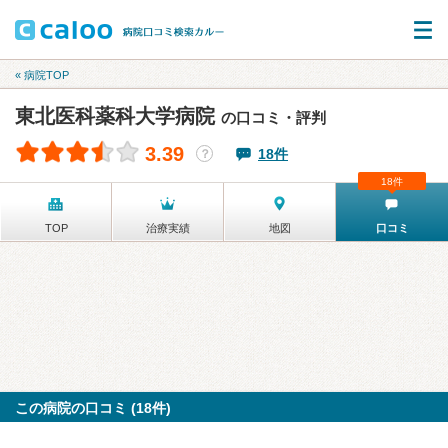
« 病院TOP
東北医科薬科大学病院
の口コミ・評判
3.39
18件
？
18件
TOP
治療実績
地図
口コミ
この病院の口コミ (18件)