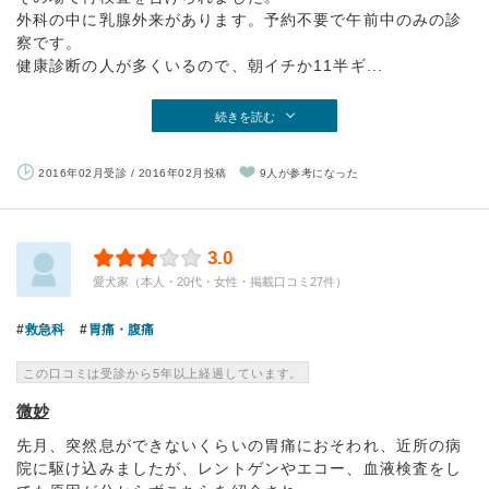
外科の中に乳腺外来があります。予約不要で午前中のみの診
察です。
健康診断の人が多くいるので、朝イチか11半ギ...
続きを読む
2016年02月受診 / 2016年02月投稿
9人が参考になった
3.0
愛犬家（本人・20代・女性・掲載口コミ27件）
救急科
胃痛・腹痛
この口コミは受診から5年以上経過しています。
微妙
先月、突然息ができないくらいの胃痛におそわれ、近所の病
院に駆け込みましたが、レントゲンやエコー、血液検査をし