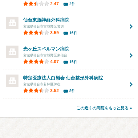
2.47
2件
仙台東脳神経外科病院
宮城県仙台市宮城野区岩切
3.59
16件
光ヶ丘スペルマン病院
宮城県仙台市宮城野区東仙台
4.07
15件
特定医療法人白嶺会 仙台整形外科病院
宮城県仙台市若林区伊在
3.52
8件
この近くの病院をもっと見る »