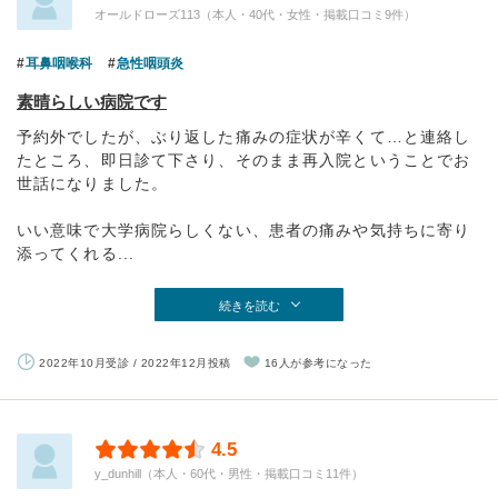
オールドローズ113（本人・40代・女性・掲載口コミ9件）
耳鼻咽喉科
急性咽頭炎
素晴らしい病院です
予約外でしたが、ぶり返した痛みの症状が辛くて…と連絡し
たところ、即日診て下さり、そのまま再入院ということでお
世話になりました。
いい意味で大学病院らしくない、患者の痛みや気持ちに寄り
添ってくれる...
続きを読む
2022年10月受診 / 2022年12月投稿
16人が参考になった
4.5
y_dunhill（本人・60代・男性・掲載口コミ11件）