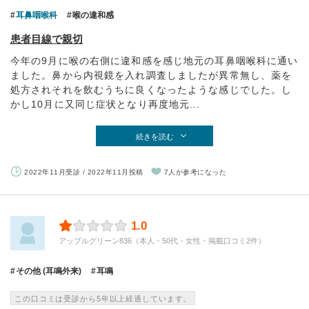
耳鼻咽喉科
喉の違和感
患者目線で親切
今年の9月に喉の右側に違和感を感じ地元の耳鼻咽喉科に通い
ました。鼻から内視鏡を入れ調査しましたが異常無し、薬を
処方されそれを飲むうちに良くなったような感じでした。し
かし10月に又同じ症状となり再度地元...
続きを読む
2022年11月受診 / 2022年11月投稿
7人が参考になった
1.0
アップルグリーン836（本人・50代・女性・掲載口コミ2件）
その他 (耳鳴外来)
耳鳴
この口コミは受診から5年以上経過しています。