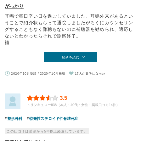
がっかり
耳鳴で毎日辛い日を過ごしていました。耳鳴外来があるとい
うことで紹介状もらって通院しましたがろくにカウンセリン
グすることもなく難聴もないのに補聴器を勧められ、適応し
ないとわかったらそれで診察終了。
補...
続きを読む
2020年10月受診 / 2020年10月投稿
17人が参考になった
3.5
トリンキュロー838（本人・40代・女性・掲載口コミ14件）
整形外科
特発性ステロイド性骨壊死症
この口コミは受診から5年以上経過しています。