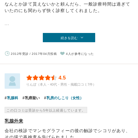
なんとか診て貰えないかと頼んだら、一般診療時間は過ぎて
いたのにも関わらず快く診察してくれました。
...
続きを読む
2012年受診 / 2017年04月投稿
4人が参考になった
4.5
りんぼ（本人・40代・男性・掲載口コミ7件）
乳腺科
乳癌疑い
乳房のしこり（女性）
この口コミは受診から5年以上経過しています。
乳腺外来
会社の検診でマンモグラフィーの後の触診でシコリがあり、
その場で再検査を告げられました。