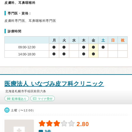
皮膚科、耳鼻咽喉科
専門医・資格：
皮膚科専門医、耳鼻咽喉科専門医
診療時間
月
火
水
木
金
土
日
祝
09:00-12:00
14:00-18:00
医療法人 いなづみ皮フ科クリニック
北海道札幌市手稲区前田六条
駐車場あり
マイナ受付
土曜（〜12:00）
2.80
9件