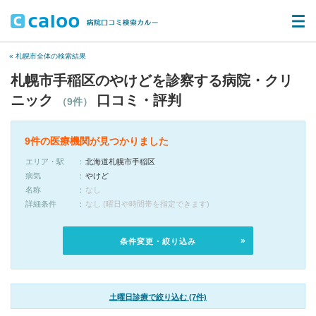
« 札幌市全体の検索結果
札幌市手稲区のやけどを診察する病院・クリ
ニック
口コミ・評判
（9件）
9件の医療機関が見つかりました
エリア・駅
北海道札幌市手稲区
病気
やけど
名称
なし
詳細条件
なし (曜日や時間帯を指定できます)
条件変更・絞り込み
土曜日診療で絞り込む (7件)