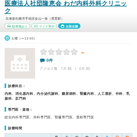
医療法人社団隆恵会 わだ内科外科クリニッ
ク
北海道札幌市手稲区金山一条（星置駅）
駐車場あり
マイナ受付
女医在籍
土曜（〜12:00）
－
0件
アクセス数 7月:
31
| 6月:
31
診療科目：
内科、消化器内科、内分泌代謝科、糖尿病科、腎臓内科、人工透析、外科、乳
腺科、肛門科
専門医・資格：
総合内科専門医、外科専門医、腎臓専門医、透析専門医
診療時間