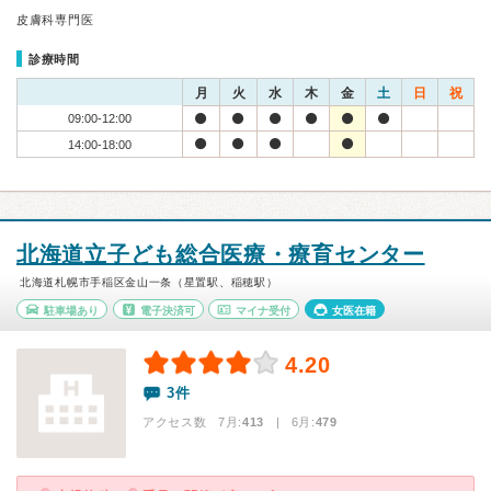
皮膚科専門医
診療時間
月
火
水
木
金
土
日
祝
09:00-12:00
14:00-18:00
北海道立子ども総合医療・療育センター
北海道札幌市手稲区金山一条（星置駅、稲穂駅）
駐車場あり
電子決済可
マイナ受付
女医在籍
4.20
3件
アクセス数 7月:
413
| 6月:
479