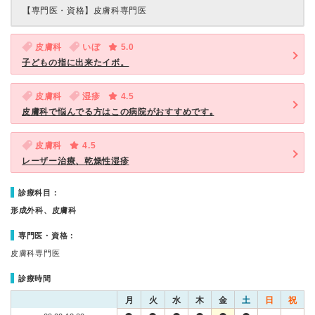
【専門医・資格】
皮膚科専門医
皮膚科
いぼ
5.0
子どもの指に出来たイボ。
皮膚科
湿疹
4.5
皮膚科で悩んでる方はこの病院がおすすめです｡
皮膚科
4.5
レーザー治療、乾燥性湿疹
診療科目：
形成外科、皮膚科
専門医・資格：
皮膚科専門医
診療時間
月
火
水
木
金
土
日
祝