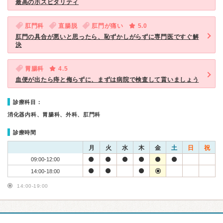
最高のホスピタリティ
肛門科
直腸脱
肛門が痛い
5.0
肛門の具合が悪いと思ったら、恥ずかしがらずに専門医ですぐ解
決
胃腸科
4.5
血便が出たら痔と侮らずに、まずは病院で検査して貰いましょう
診療科目：
消化器内科、胃腸科、外科、肛門科
診療時間
月
火
水
木
金
土
日
祝
09:00-12:00
14:00-18:00
14:00-19:00