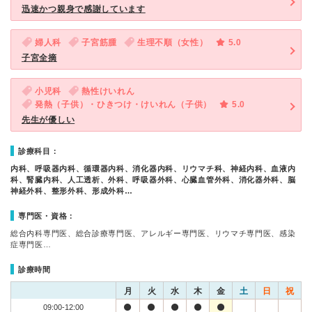
迅速かつ親身で感謝しています
婦人科
子宮筋腫
生理不順（女性）
5.0
子宮全摘
小児科
熱性けいれん
発熱（子供）・ひきつけ・けいれん（子供）
5.0
先生が優しい
診療科目：
内科、呼吸器内科、循環器内科、消化器内科、リウマチ科、神経内科、血液内
科、腎臓内科、人工透析、外科、呼吸器外科、心臓血管外科、消化器外科、脳
神経外科、整形外科、形成外科…
専門医・資格：
総合内科専門医、総合診療専門医、アレルギー専門医、リウマチ専門医、感染
症専門医…
診療時間
月
火
水
木
金
土
日
祝
09:00-12:00