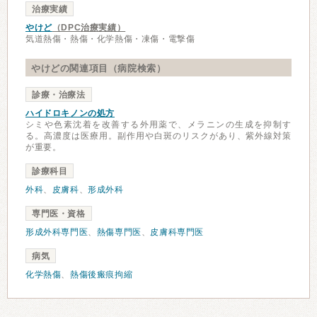
治療実績
やけど
（DPC治療実績）
気道熱傷・熱傷・化学熱傷・凍傷・電撃傷
やけどの関連項目（病院検索）
診療・治療法
ハイドロキノンの処方
シミや色素沈着を改善する外用薬で、メラニンの生成を抑制す
る。高濃度は医療用。副作用や白斑のリスクがあり、紫外線対策
が重要。
診療科目
外科
、
皮膚科
、
形成外科
専門医・資格
形成外科専門医
、
熱傷専門医
、
皮膚科専門医
病気
化学熱傷
、
熱傷後瘢痕拘縮