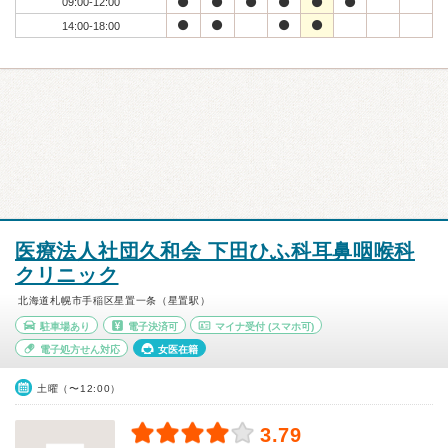
09:00-12:00
14:00-18:00
医療法人社団久和会 下田ひふ科耳鼻咽喉科
クリニック
北海道札幌市手稲区星置一条（星置駅）
駐車場あり
電子決済可
マイナ受付
(スマホ可)
電子処方せん対応
女医在籍
土曜（〜12:00）
3.79