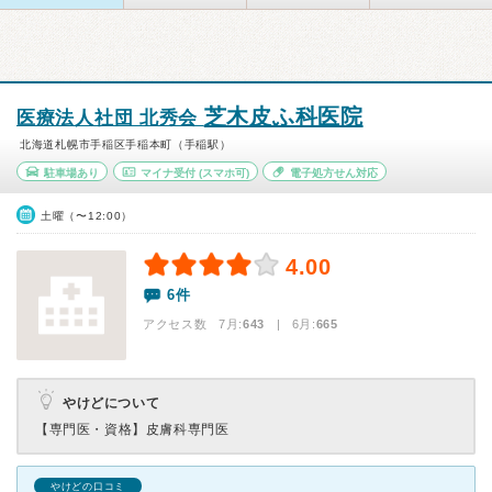
芝木皮ふ科医院
医療法人社団 北秀会
北海道札幌市手稲区手稲本町（手稲駅）
駐車場あり
マイナ受付
(スマホ可)
電子処方せん対応
土曜（〜12:00）
4.00
6件
アクセス数 7月:
643
| 6月:
665
やけどについて
【専門医・資格】
皮膚科専門医
やけどの口コミ