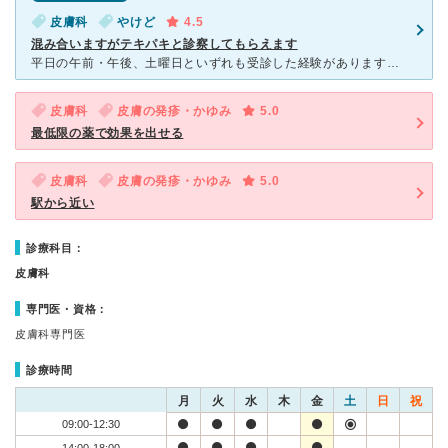
皮膚科
やけど
4.5
混み合いますがテキパキと診察してもらえます
平日の午前・午後、土曜日といずれも受診した経験がありますが、いつも賑わっています。３０分位は待つと考えていいと思います。 外待合室→３名程度ずつ中待合室に案内 →カーテンで仕切られた診察スペースで
皮膚科
皮膚の発疹・かゆみ
5.0
最低限の薬で効果を出せる
皮膚科
皮膚の発疹・かゆみ
5.0
駅から近い
診療科目：
皮膚科
専門医・資格：
皮膚科専門医
診療時間
月
火
水
木
金
土
日
祝
09:00-12:30