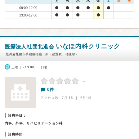
月
火
水
木
金
土
日
祝
09:00-12:00
13:00-17:00
いなほ内科クリニック
医療法人社団北進会
北海道札幌市手稲区稲穂二条（星置駅、稲穂駅）
土曜（〜13:00）・日曜
－
0件
アクセス数 7月:
15
| 6月:
19
診療科目：
内科、外科、リハビリテーション科
診療時間