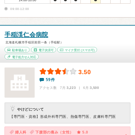
14:00-18:00
09:00-12:00
手稲渓仁会病院
北海道札幌市手稲区前田一条（手稲駅）
駐車場あり
電子決済可
マイナ受付
(スマホ可)
電子処方せん対応
3.50
59件
アクセス数 7月:
3,223
| 6月:
3,500
やけどについて
【専門医・資格】
形成外科専門医、熱傷専門医、皮膚科専門医
婦人科
下腹部の痛み（女性）
5.0