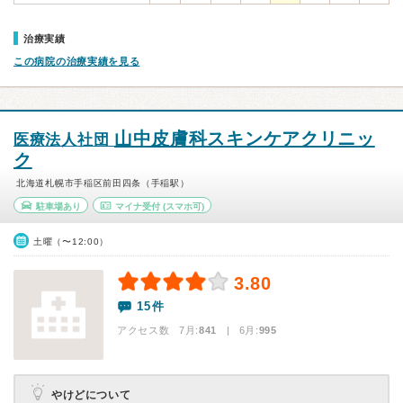
治療実績
この病院の治療実績を見る
山中皮膚科スキンケアクリニッ
医療法人社団
ク
北海道札幌市手稲区前田四条（手稲駅）
駐車場あり
マイナ受付
(スマホ可)
土曜（〜12:00）
3.80
15件
アクセス数 7月:
841
| 6月:
995
やけどについて