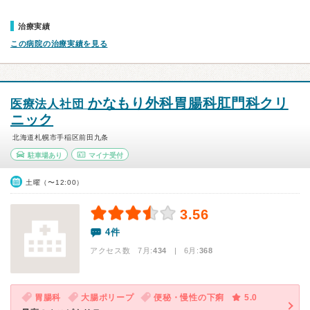
治療実績
この病院の治療実績を見る
かなもり外科胃腸科肛門科クリ
医療法人社団
ニック
北海道札幌市手稲区前田九条
駐車場あり
マイナ受付
土曜（〜12:00）
3.56
4件
アクセス数 7月:
434
| 6月:
368
胃腸科
大腸ポリープ
便秘・慢性の下痢
5.0