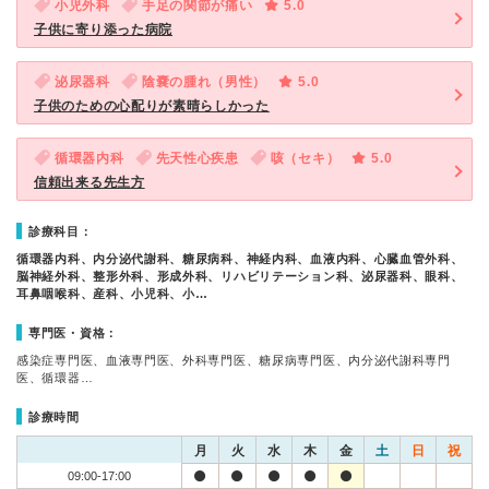
小児外科
手足の関節が痛い
5.0
子供に寄り添った病院
泌尿器科
陰嚢の腫れ（男性）
5.0
子供のための心配りが素晴らしかった
循環器内科
先天性心疾患
咳（セキ）
5.0
信頼出来る先生方
診療科目：
循環器内科、内分泌代謝科、糖尿病科、神経内科、血液内科、心臓血管外科、
脳神経外科、整形外科、形成外科、リハビリテーション科、泌尿器科、眼科、
耳鼻咽喉科、産科、小児科、小…
専門医・資格：
感染症専門医、血液専門医、外科専門医、糖尿病専門医、内分泌代謝科専門
医、循環器…
診療時間
月
火
水
木
金
土
日
祝
09:00-17:00