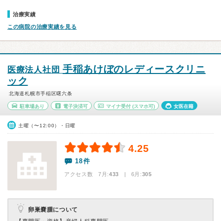
治療実績
この病院の治療実績を見る
手稲あけぼのレディースクリニ
医療法人社団
ック
北海道札幌市手稲区曙六条
駐車場あり
電子決済可
マイナ受付
(スマホ可)
女医在籍
土曜（〜12:00）・日曜
4.25
18件
アクセス数 7月:
433
| 6月:
305
卵巣嚢腫について