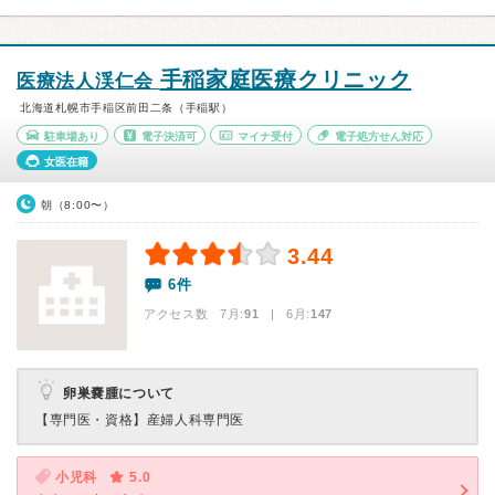
手稲家庭医療クリニック
医療法人渓仁会
北海道札幌市手稲区前田二条（手稲駅）
駐車場あり
電子決済可
マイナ受付
電子処方せん対応
女医在籍
朝（8:00〜）
3.44
6件
アクセス数 7月:
91
| 6月:
147
卵巣嚢腫について
【専門医・資格】
産婦人科専門医
小児科
5.0