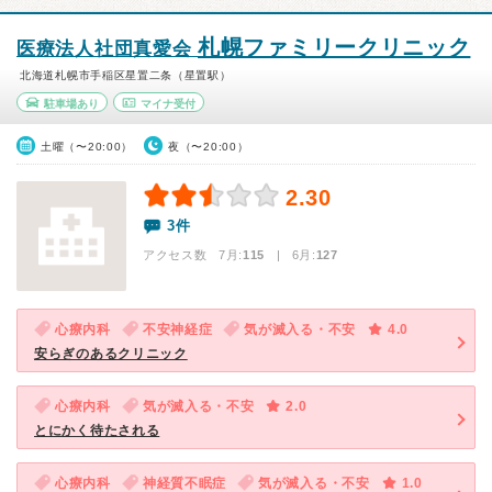
札幌ファミリークリニック
医療法人社団真愛会
北海道札幌市手稲区星置二条（星置駅）
駐車場あり
マイナ受付
土曜（〜20:00）
夜（〜20:00）
2.30
3件
アクセス数 7月:
115
| 6月:
127
心療内科
不安神経症
気が滅入る・不安
4.0
安らぎのあるクリニック
心療内科
気が滅入る・不安
2.0
とにかく待たされる
心療内科
神経質不眠症
気が滅入る・不安
1.0