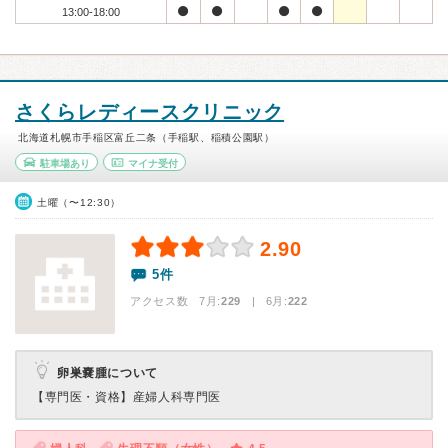
13:00-18:00
さくらレディースクリニック
北海道札幌市手稲区富丘二条（手稲駅、稲積公園駅）
駐車場あり
マイナ受付
土曜（〜12:30）
2.90
5件
アクセス数 7月:
229
| 6月:
222
卵巣嚢腫について
【専門医・資格】
産婦人科専門医