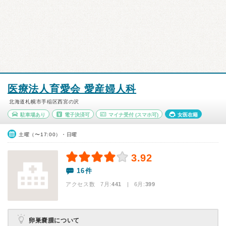
医療法人育愛会 愛産婦人科
北海道札幌市手稲区西宮の沢
駐車場あり
電子決済可
マイナ受付
(スマホ可)
女医在籍
土曜（〜17:00）・日曜
3.92
16件
アクセス数 7月:
441
| 6月:
399
卵巣嚢腫について