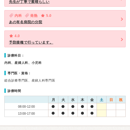
先生が丁寧で素晴らしい
内科
発熱
5.0
あの有名病院の分院
4.0
予防接種で行っています。
診療科目：
内科、産婦人科、小児科
専門医・資格：
総合診療専門医、産婦人科専門医
診療時間
月
火
水
木
金
土
日
祝
08:00-12:00
13:00-17:00