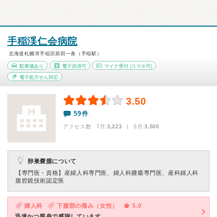
手稲渓仁会病院
北海道札幌市手稲区前田一条（手稲駅）
駐車場あり
電子決済可
マイナ受付
(スマホ可)
電子処方せん対応
3.50
59件
アクセス数 7月:
3,223
| 6月:
3,500
卵巣嚢腫について
【専門医・資格】
産婦人科専門医、婦人科腫瘍専門医、産科婦人科
腹腔鏡技術認定医
婦人科
下腹部の痛み（女性）
5.0
迅速かつ親身で感謝しています