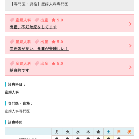
【専門医・資格】
産婦人科専門医
産婦人科
出産
5.0
出産、不妊治療をしてます
産婦人科
出産
5.0
雰囲気が良い、食事が美味しい！
産婦人科
出産
5.0
献身的です
診療科目：
産婦人科
専門医・資格：
産婦人科専門医
診療時間
月
火
水
木
金
土
日
祝