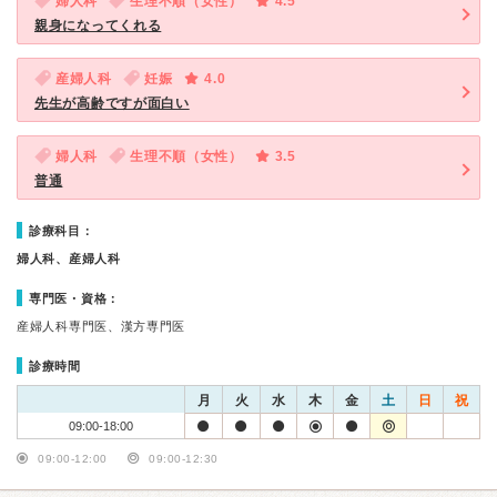
婦人科
生理不順（女性）
4.5
親身になってくれる
産婦人科
妊娠
4.0
先生が高齢ですが面白い
婦人科
生理不順（女性）
3.5
普通
診療科目：
婦人科、産婦人科
専門医・資格：
産婦人科専門医、漢方専門医
診療時間
月
火
水
木
金
土
日
祝
09:00-18:00
09:00-12:00
09:00-12:30