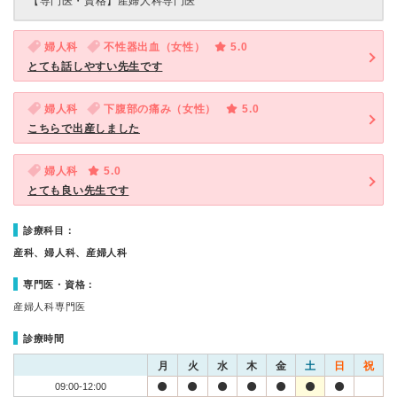
【専門医・資格】
産婦人科専門医
婦人科
不性器出血（女性）
5.0
とても話しやすい先生です
婦人科
下腹部の痛み（女性）
5.0
こちらで出産しました
婦人科
5.0
とても良い先生です
診療科目：
産科、婦人科、産婦人科
専門医・資格：
産婦人科専門医
診療時間
月
火
水
木
金
土
日
祝
09:00-12:00