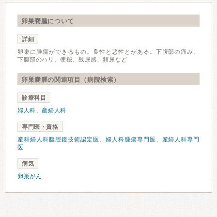
卵巣嚢腫について
詳細
卵巣に腫瘍ができるもの。良性と悪性とがある。下腹部の痛み、
下腹部のハリ、便秘、残尿感、頻尿など
卵巣嚢腫の関連項目（病院検索）
診療科目
婦人科
、
産婦人科
専門医・資格
産科婦人科腹腔鏡技術認定医
、
婦人科腫瘍専門医
、
産婦人科専門
医
病気
卵巣がん