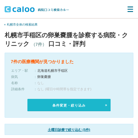
« 札幌市全体の検索結果
札幌市手稲区の卵巣嚢腫を診察する病院・ク
リニック
口コミ・評判
（7件）
7件の医療機関が見つかりました
エリア・駅
北海道札幌市手稲区
病気
卵巣嚢腫
名称
なし
詳細条件
なし (曜日や時間帯を指定できます)
条件変更・絞り込み
土曜日診療で絞り込む (5件)