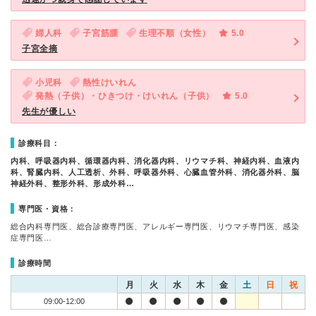
婦人科
子宮筋腫
生理不順（女性）
5.0
子宮全摘
小児科
熱性けいれん
発熱（子供）・ひきつけ・けいれん（子供）
5.0
先生が優しい
診療科目：
内科、呼吸器内科、循環器内科、消化器内科、リウマチ科、神経内科、血液内
科、腎臓内科、人工透析、外科、呼吸器外科、心臓血管外科、消化器外科、脳
神経外科、整形外科、形成外科…
専門医・資格：
総合内科専門医、総合診療専門医、アレルギー専門医、リウマチ専門医、感染
症専門医…
診療時間
月
火
水
木
金
土
日
祝
09:00-12:00