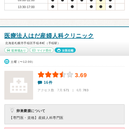
09:00-12:00
13:30-17:00
医療法人はだ産婦人科クリニック
北海道札幌市手稲区手稲本町（手稲駅）
駐車場あり
マイナ受付
女医在籍
土曜（〜12:00）
3.69
16件
アクセス数 7月:
571
| 6月:
783
卵巣嚢腫について
【専門医・資格】
産婦人科専門医