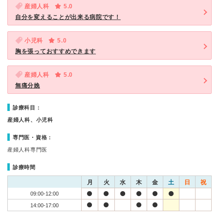
産婦人科
5.0
自分を変えることが出来る病院です！
小児科
5.0
胸を張っておすすめできます
産婦人科
5.0
無痛分娩
診療科目：
産婦人科、小児科
専門医・資格：
産婦人科専門医
診療時間
月
火
水
木
金
土
日
祝
09:00-12:00
14:00-17:00