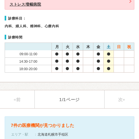
ストレス増幅病院
診療科目：
内科、婦人科、精神科、心療内科
診療時間
月
火
水
木
金
土
日
祝
09:00-11:00
14:30-17:00
18:00-20:00
«前
1/1ページ
次»
7件の医療機関が見つかりました
エリア・駅
北海道札幌市手稲区