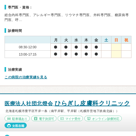
専門医・資格：
総合内科専門医、アレルギー専門医、リウマチ専門医、外科専門医、糖尿病専
門医、呼…
診療時間
月
火
水
木
金
土
日
祝
08:30-12:00
13:00-17:15
治療実績
この病院の治療実績を見る
ひらぎし皮膚科クリニック
医療法人社団北燈会
北海道札幌市豊平区平岸一条（南平岸駅、平岸駅（札幌市営地下鉄南北線））
駐車場あり
電子決済可
マイナ受付
オンライン診療対応
女医在籍