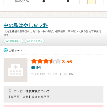
18:00-20:00
中の島はやし皮フ科
北海道札幌市豊平区中の島二条（中の島駅、幌平橋駅、平岸駅（札幌市営地下鉄南北
線））
駐車場あり
マイナ受付
土曜（〜12:15）
3.56
5件
アクセス数 7月:
516
| 6月:
437
アトピー性皮膚炎について
【専門医・資格】
皮膚科専門医