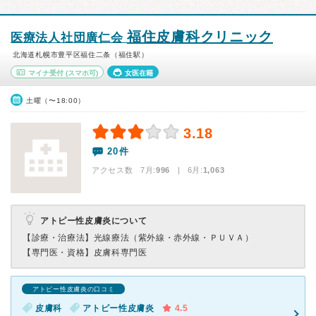
福住皮膚科クリニック
医療法人社団廣仁会
北海道札幌市豊平区福住二条（福住駅）
マイナ受付
(スマホ可)
女医在籍
土曜（〜18:00）
3.18
20件
アクセス数 7月:
996
| 6月:
1,063
アトピー性皮膚炎について
【診療・治療法】
光線療法（紫外線・赤外線・ＰＵＶＡ）
【専門医・資格】
皮膚科専門医
アトピー性皮膚炎の口コミ
皮膚科
アトピー性皮膚炎
4.5