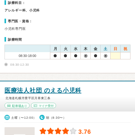
診療科目：
アレルギー科、小児科
専門医・資格：
小児科専門医
診療時間
月
火
水
木
金
土
日
祝
08:30-18:00
08:30-12:30
医療法人社団 のえる小児科
北海道札幌市豊平区月寒東三条
駐車場あり
マイナ受付
土曜（〜12:00）
朝（8:30〜）
3.76