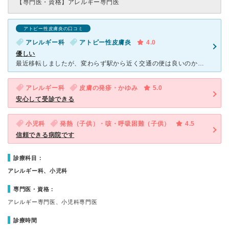
【専門医・資格】
アレルギー専門医
アトピー性皮膚炎の口コミ
アレルギー科
アトピー性皮膚炎
4.0
優しい
最近移転しましたが、変わらず駅から近く交通の便は良いのかなと思います。女の先生がやっておられ、優しい雰囲気の先生ですので子供が怖がることはないですし、看護師さんも基本的には優しそうな方か多いです。風邪
アレルギー科
皮膚の発疹・かゆみ
5.0
安心して受診できる
小児科
発熱（子供）・咳・呼吸困難（子供）
4.5
信頼できる病院です
診療科目：
アレルギー科、小児科
専門医・資格：
アレルギー専門医、小児科専門医
診療時間