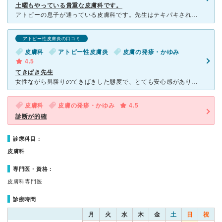
土曜もやっている貴重な皮膚科です。
アトピーの息子が通っている皮膚科です。先生はテキパキされていますので、いつも混んでいる院内ですが、割と待ち時間は少ないです。珍しく土曜もやっている皮膚科なので平日働く方にはとても助かるかと思います。待
アトピー性皮膚炎の口コミ
皮膚科
アトピー性皮膚炎
皮膚の発疹・かゆみ
4.5
てきぱき先生
女性ながら男勝りのてきぱきした態度で、とても安心感がありました。 いつもは父親のつきそいで言っているのですが、その際ももごもごはっきりしない父親に「何言ってるのかよくわからないわよ！」「自分で勝手な
皮膚科
皮膚の発疹・かゆみ
4.5
診断が的確
診療科目：
皮膚科
専門医・資格：
皮膚科専門医
診療時間
月
火
水
木
金
土
日
祝