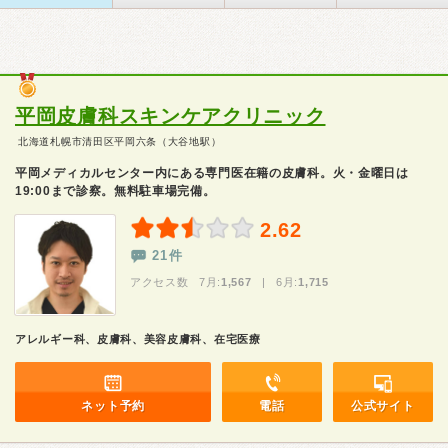
平岡皮膚科スキンケアクリニック
北海道札幌市清田区平岡六条（大谷地駅）
平岡メディカルセンター内にある専門医在籍の皮膚科。火・金曜日は
19:00まで診察。無料駐車場完備。
2.62
21件
アクセス数 7月:
1,567
| 6月:
1,715
アレルギー科、皮膚科、美容皮膚科、在宅医療
ネット予約
電話
公式サイト