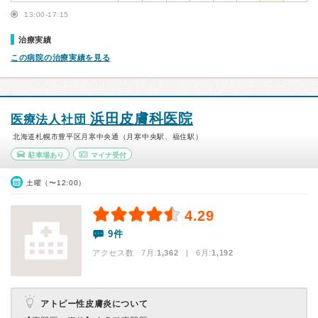
13:00-17:15
治療実績
この病院の治療実績を見る
浜田皮膚科医院
医療法人社団
北海道札幌市豊平区月寒中央通（月寒中央駅、福住駅）
駐車場あり
マイナ受付
土曜（〜12:00）
4.29
9件
アクセス数 7月:
1,362
| 6月:
1,192
アトピー性皮膚炎について