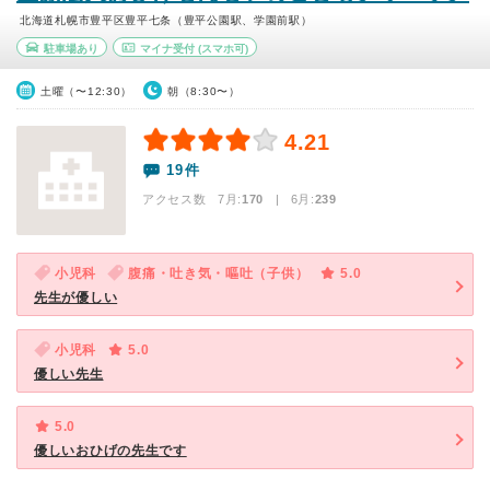
北海道札幌市豊平区豊平七条（豊平公園駅、学園前駅）
駐車場あり
マイナ受付
(スマホ可)
土曜（〜12:30）
朝（8:30〜）
4.21
19件
アクセス数 7月:
170
| 6月:
239
小児科
腹痛・吐き気・嘔吐（子供）
5.0
先生が優しい
小児科
5.0
優しい先生
5.0
優しいおひげの先生です