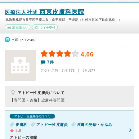
西東皮膚科医院
医療法人社団
北海道札幌市豊平区平岸二条（南平岸駅、平岸駅（札幌市営地下鉄南北線））
駐車場あり
マイナ受付
土曜（〜12:30）
4.06
7件
アクセス数 7月:
776
| 6月:
577
アトピー性皮膚炎について
【専門医・資格】
皮膚科専門医
アトピー性皮膚炎の口コミ
皮膚科
アトピー性皮膚炎
皮膚の発疹・かゆみ
5.0
アトピーの治療