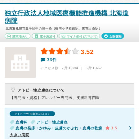
独立行政法人地域医療機能推進機構 北海道
病院
北海道札幌市豊平区中の島一条（幌南小学校前駅、東屯田通駅）
駐車場あり
電子決済可
マイナ受付
(スマホ可)
女医在籍
3.52
33件
アクセス数 7月:
1,394
| 6月:
1,667
アトピー性皮膚炎について
【専門医・資格】
アレルギー専門医、皮膚科専門医
アトピー性皮膚炎の口コミ
皮膚科
アトピー性皮膚炎
皮膚の発疹・かゆみ・皮膚のかぶれ・皮膚の乾燥
3.5
大きい病院