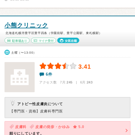
小熊クリニック
北海道札幌市豊平区豊平四条（学園前駅、豊平公園駅、東札幌駅）
駐車場あり
マイナ受付
女医在籍
土曜（〜13:00）
3.41
6件
アクセス数 7月:
245
| 6月:
243
アトピー性皮膚炎について
【専門医・資格】
皮膚科専門医
皮膚科
皮膚の発疹・かゆみ
5.0
頼りにしています。