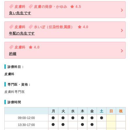
皮膚科
皮膚の発疹・かゆみ
4.5
良い先生です
皮膚科
水いぼ（伝染性軟属腫）
4.0
年配の先生です
皮膚科
4.0
的確
診療科目：
皮膚科
専門医・資格：
皮膚科専門医
診療時間
月
火
水
木
金
土
日
祝
09:00-12:00
13:30-17:00