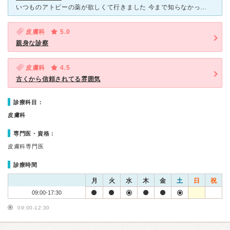
いつものアトピーの薬が欲しくて行きました 今まで知らなかったアトピーの知識を教えてもらいました 勉強になり今でも実践しています 例えば固形の石鹸を使う、必ず保湿を行うなど わからないことを丁寧
皮膚科
5.0
親身な診察
皮膚科
4.5
古くから信頼されてる雰囲気
診療科目：
皮膚科
専門医・資格：
皮膚科専門医
診療時間
月
火
水
木
金
土
日
祝
09:00-17:30
09:00-12:30