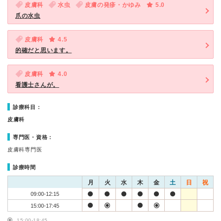
皮膚科
水虫
皮膚の発疹・かゆみ
5.0
爪の水虫
皮膚科
4.5
的確だと思います。
皮膚科
4.0
看護士さんが。
診療科目：
皮膚科
専門医・資格：
皮膚科専門医
診療時間
月
火
水
木
金
土
日
祝
09:00-12:15
15:00-17:45
15:00-18:45