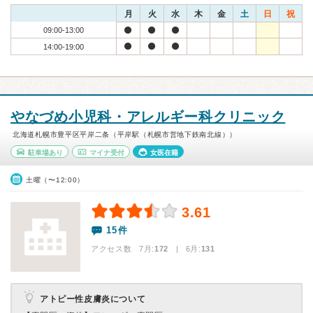
月
火
水
木
金
土
日
祝
09:00-13:00
14:00-19:00
やなづめ小児科・アレルギー科クリニック
北海道札幌市豊平区平岸二条（平岸駅（札幌市営地下鉄南北線））
駐車場あり
マイナ受付
女医在籍
土曜（〜12:00）
3.61
15件
アクセス数 7月:
172
| 6月:
131
アトピー性皮膚炎について