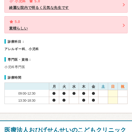
小児科
5.0
綺麗な院内で明るく元気な先生です
5.0
素晴らしい
診療科目：
アレルギー科、小児科
専門医・資格：
小児科専門医
診療時間
月
火
水
木
金
土
日
祝
09:00-12:30
13:30-18:30
医療法人おひげせんせいのこどもクリニック