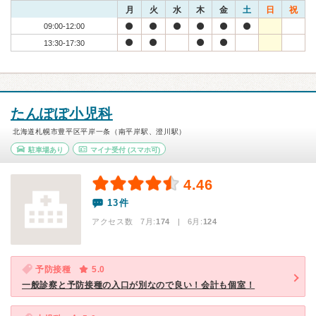
月
火
水
木
金
土
日
祝
09:00-12:00
13:30-17:30
たんぽぽ小児科
北海道札幌市豊平区平岸一条（南平岸駅、澄川駅）
駐車場あり
マイナ受付
(スマホ可)
4.46
13件
アクセス数 7月:
174
| 6月:
124
予防接種
5.0
一般診察と予防接種の入口が別なので良い！会計も個室！