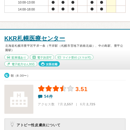
10:00-13:00
14:00-18:00
KKR札幌医療センター
北海道札幌市豊平区平岸一条（平岸駅（札幌市営地下鉄南北線）、中の島駅、豊平公
園駅）
駐車場あり
電子決済可
マイナ受付
(スマホ可)
電子処方せん対応
女医在籍
朝（8:30〜）
3.51
54件
アクセス数 7月:
2,557
| 6月:
2,725
アトピー性皮膚炎について