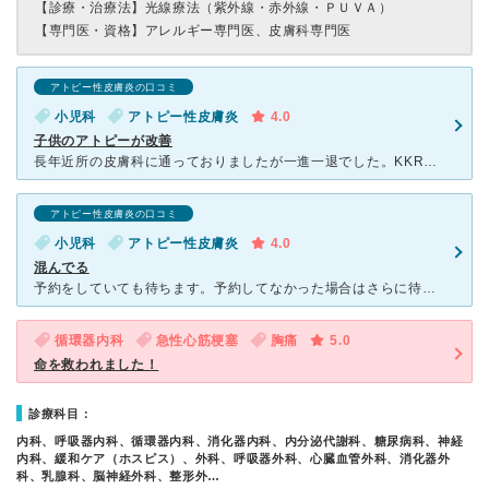
【診療・治療法】
光線療法（紫外線・赤外線・ＰＵＶＡ）
【専門医・資格】
アレルギー専門医、皮膚科専門医
アトピー性皮膚炎の口コミ
小児科
アトピー性皮膚炎
4.0
子供のアトピーが改善
長年近所の皮膚科に通っておりましたが一進一退でした。KKRの小児科で見て頂いて、プロアクティブ療法？を紹介して貰いました。薬の付け方、とにかくケアの方法を看護師さんが丁寧に教えてくれて、なんとたった数
アトピー性皮膚炎の口コミ
小児科
アトピー性皮膚炎
4.0
混んでる
予約をしていても待ちます。予約してなかった場合はさらに待ちます。こどもがアトピー性皮膚炎で治療するために通っています。薬の処方だけの時もあれば、血液検査をしてアレルギー数値を確認するときもあります。薬
循環器内科
急性心筋梗塞
胸痛
5.0
命を救われました！
診療科目：
内科、呼吸器内科、循環器内科、消化器内科、内分泌代謝科、糖尿病科、神経
内科、緩和ケア（ホスピス）、外科、呼吸器外科、心臓血管外科、消化器外
科、乳腺科、脳神経外科、整形外…