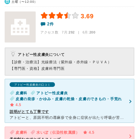
土曜（〜12:00）
3.69
2件
アクセス数 7月:
292
| 6月:
200
アトピー性皮膚炎について
【診療・治療法】
光線療法（紫外線・赤外線・ＰＵＶＡ）
【専門医・資格】
皮膚科専門医
アトピー性皮膚炎の口コミ
皮膚科
アトピー性皮膚炎
皮膚の発疹・かゆみ・皮膚の乾燥・皮膚のできもの・手荒れ
4.5
説明がとても丁寧です
アトピーと、原因不明の蕁麻疹で全身に症状が出たり呼吸が苦しくなる事が酷く本院から転院しました。 先生おふたりとも急かさずきちんとお話を聞いてくださり、症状が出る状況もこちらからも細かく説明できま
皮膚科
水いぼ（伝染性軟属腫）
4.5