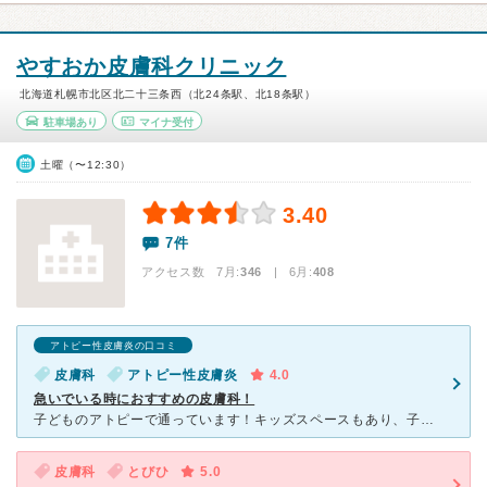
やすおか皮膚科クリニック
北海道札幌市北区北二十三条西（北24条駅、北18条駅）
駐車場あり
マイナ受付
土曜（〜12:30）
3.40
7件
アクセス数 7月:
346
| 6月:
408
アトピー性皮膚炎の口コミ
皮膚科
アトピー性皮膚炎
4.0
急いでいる時におすすめの皮膚科！
子どものアトピーで通っています！キッズスペースもあり、子連れにはぴったりな皮膚科です！診察もスピーディーですが、受付と会計も早くてびっくりしました！先生は優しくて子どもにも慣れている感じでした。アトピ
皮膚科
とびひ
5.0