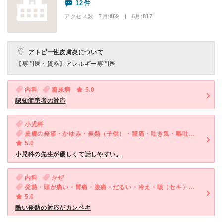
12件
アクセス数 7月:
869
| 6月:
817
アトピー性皮膚炎について
【専門医・資格】
アレルギー専門医
内科
糖尿病
5.0
認知症患者の対応
小児科
皮膚の発疹・かゆみ・発熱（子供）・腹痛・吐き気・嘔吐（子供）・発疹（子供）
5.0
小児科の先生が優しくて話しやすい。
内科
かぜ
発熱・頭が痛い・胃痛・腹痛・だるい・冷え・咳（セキ）・喉が痛い・吐き気・嘔吐・食欲不振・体調不良・急性の下痢
5.0
酷い発熱の対応がカンペキ