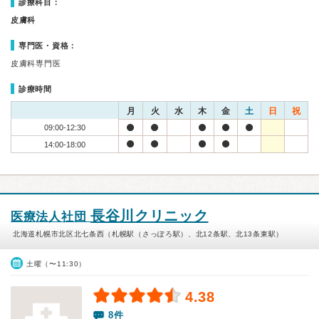
診療科目：
皮膚科
専門医・資格：
皮膚科専門医
診療時間
月
火
水
木
金
土
日
祝
09:00-12:30
14:00-18:00
長谷川クリニック
医療法人社団
北海道札幌市北区北七条西（札幌駅（さっぽろ駅）、北12条駅、北13条東駅）
土曜（〜11:30）
4.38
8件