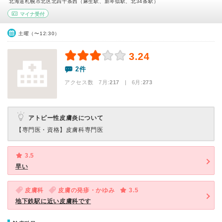
北海道札幌市北区北四十条西（麻生駅、新琴似駅、北34条駅）
マイナ受付
土曜（〜12:30）
3.24
2件
アクセス数 7月:
217
| 6月:
273
アトピー性皮膚炎について
【専門医・資格】
皮膚科専門医
3.5
早い
皮膚科
皮膚の発疹・かゆみ
3.5
地下鉄駅に近い皮膚科です