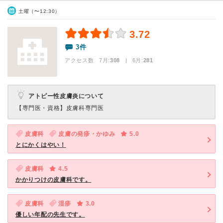
土曜（〜12:30）
3.72
3件
アクセス数 7月:
308
| 6月:
281
アトピー性皮膚炎について
【専門医・資格】
皮膚科専門医
皮膚科
皮膚の発疹・かゆみ
5.0
とにかくはやい！
皮膚科
4.5
かかりつけの皮膚科です。
皮膚科
湿疹
3.0
優しい年配の先生です。