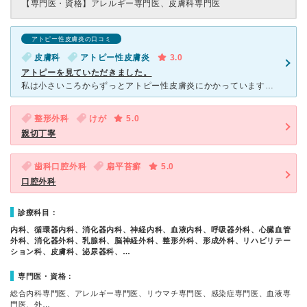
【専門医・資格】
アレルギー専門医、皮膚科専門医
アトピー性皮膚炎の口コミ
皮膚科
アトピー性皮膚炎
3.0
アトピーを見ていただきました。
私は小さいころからずっとアトピー性皮膚炎にかかっています。 今回、大学院進学のため岩手から札幌に来ました。 小さいころからかかっていた地元の皮膚科さんに、こちらの皮膚科を紹介していただきました。
整形外科
けが
5.0
親切丁寧
歯科口腔外科
扁平苔癬
5.0
口腔外科
診療科目：
内科、循環器内科、消化器内科、神経内科、血液内科、呼吸器外科、心臓血管
外科、消化器外科、乳腺科、脳神経外科、整形外科、形成外科、リハビリテー
ション科、皮膚科、泌尿器科、…
専門医・資格：
総合内科専門医、アレルギー専門医、リウマチ専門医、感染症専門医、血液専
門医、外…