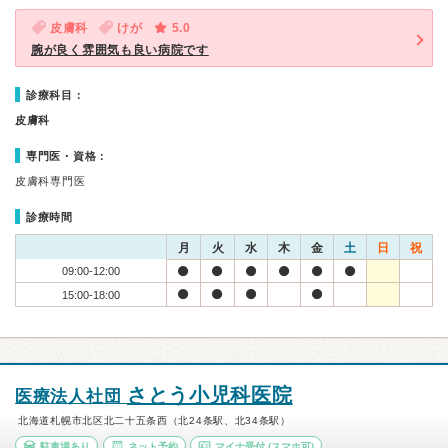
皮膚科
けが
5.0
腕が良く雰囲気も良い病院です
診療科目：
皮膚科
専門医・資格：
皮膚科専門医
診療時間
月
火
水
木
金
土
日
祝
09:00-12:00
15:00-18:00
さとう小児科医院
医療法人社団
北海道札幌市北区北二十五条西（北24条駅、北34条駅）
駐車場あり
ネット予約
マイナ受付
(スマホ可)