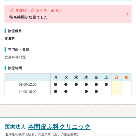
皮膚科
ほくろ
5.0
待ち時間少な目でした
診療科目：
皮膚科
専門医・資格：
皮膚科専門医
診療時間
月
火
水
木
金
土
日
祝
09:00-12:00
14:00-18:00
本間皮ふ科クリニック
医療法人
北海道札幌市北区あいの里二条（あいの里公園駅）