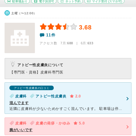
駐車場あり
電子決済可
ネット予約
マイナ受付
(スマホ可)
土曜（〜12:00）
3.68
11件
アクセス数 7月:
688
| 6月:
633
アトピー性皮膚炎について
【専門医・資格】
皮膚科専門医
アトピー性皮膚炎の口コミ
皮膚科
アトピー性皮膚炎
2.0
混んでます
近隣に皮膚科が少ないためかすごく混んでいます。 駐車場は停めるのに苦労するほどです。 ネットで予約できるので、時間に合わせて来院すると待ち時間が少なくすみます。 子どものアトピーを治療していただ
皮膚科
皮膚の発疹・かゆみ
5.0
腕がいいです