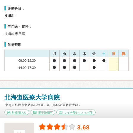
診療科目：
皮膚科
専門医・資格：
皮膚科専門医
診療時間
月
火
水
木
金
土
日
祝
09:00-12:30
14:00-17:30
北海道医療大学病院
北海道札幌市北区あいの里二条（あいの里教育大駅）
駐車場あり
電子決済可
マイナ受付
(スマホ可)
3.68