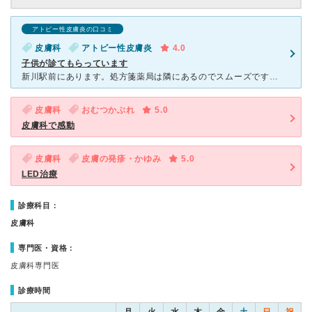
アトピー性皮膚炎の口コミ
皮膚科
アトピー性皮膚炎
4.0
子供が診てもらっています
新川駅前にあります。処方箋薬局は隣にあるのでスムーズです。大変混雑するので、ウェブ予約開始時間にすぐ申し込んでも何十人待ちという表示が出ます。ただ待ち時間10分前までに行けばいいので混雑した空間にいな
皮膚科
おむつかぶれ
5.0
皮膚科で感動
皮膚科
皮膚の発疹・かゆみ
5.0
LED治療
診療科目：
皮膚科
専門医・資格：
皮膚科専門医
診療時間