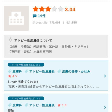
3.04
14件
アクセス数 7月:
405
| 6月:
555
アトピー性皮膚炎について
【診療・治療法】
光線療法（紫外線・赤外線・ＰＵＶＡ）
【専門医・資格】
皮膚科専門医
アトピー性皮膚炎の口コミ
皮膚科
アトピー性皮膚炎
皮膚の発疹・かゆみ
4.5
しっかり診てくれます
[症状・来院理由] 昔からアトピー性皮膚炎に悩まされており、知人に良い皮膚科があると教えてもらい浜岡皮膚科クリニック行ってみました。 [医師の診断・治療法] 他の皮膚科に通っていた頃はあまり症状
アトピー性皮膚炎の口コミ
皮膚科
アトピー性皮膚炎
1.0
誤診