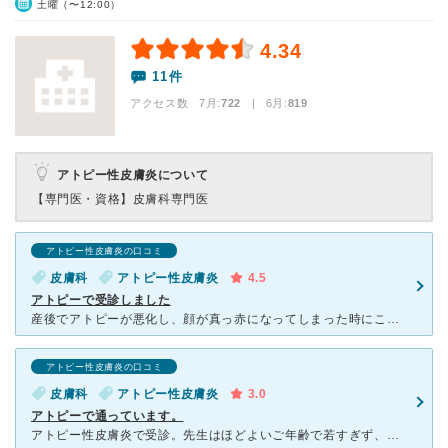
土曜（〜12:00）
4.34
11件
アクセス数 7月:
722
| 6月:
819
アトピー性皮膚炎について
【専門医・資格】
皮膚科専門医
アトピー性皮膚炎の口コミ
皮膚科
アトピー性皮膚炎
4.5
アトピーで受診しました
産後でアトピーが悪化し、顔が真っ赤になってしまった時にこちらの病院を知り受診しました。 どの皮膚科にいっても保湿保湿と言われ続け、痒みが治らず困っていましたが、「保湿をしないで」という先生の方針
アトピー性皮膚炎の口コミ
皮膚科
アトピー性皮膚炎
3.0
アトピーで通っています。
アトピー性皮膚炎で受診。先生はほどよいご年齢で若すぎず、高齢すぎず、ご経験豊富な方と思います。話もよく聞いてくれますが、薬は先生独自の処方がメインで、その処方内容を変えてはくれませんし、1ヶ月分しか出