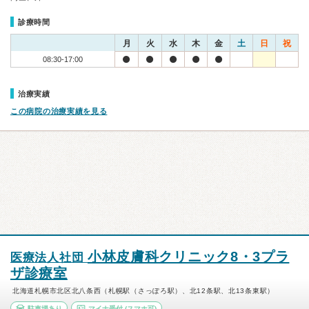
診療時間
月
火
水
木
金
土
日
祝
08:30-17:00
治療実績
この病院の治療実績を見る
小林皮膚科クリニック8・3プラ
医療法人社団
ザ診療室
北海道札幌市北区北八条西（札幌駅（さっぽろ駅）、北12条駅、北13条東駅）
駐車場あり
マイナ受付
(スマホ可)