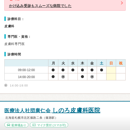
かけ込み受診もスムーズな病院でした
診療科目：
皮膚科
専門医・資格：
皮膚科専門医
診療時間
月
火
水
木
金
土
日
祝
09:00-12:00
14:00-20:00
14:00-18:00
しのろ皮膚科医院
医療法人社団廣仁会
北海道札幌市北区篠路二条（篠路駅）
駐車場あり
マイナ受付
(スマホ可)