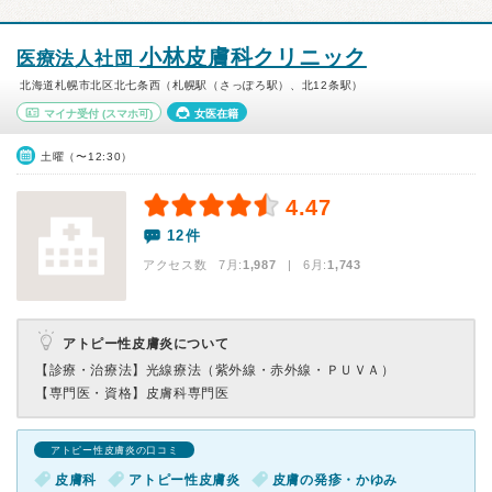
小林皮膚科クリニック
医療法人社団
北海道札幌市北区北七条西（札幌駅（さっぽろ駅）、北12条駅）
マイナ受付
(スマホ可)
女医在籍
土曜（〜12:30）
4.47
12件
アクセス数 7月:
1,987
| 6月:
1,743
アトピー性皮膚炎について
【診療・治療法】
光線療法（紫外線・赤外線・ＰＵＶＡ）
【専門医・資格】
皮膚科専門医
アトピー性皮膚炎の口コミ
皮膚科
アトピー性皮膚炎
皮膚の発疹・かゆみ