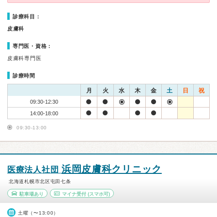
診療科目：
皮膚科
専門医・資格：
皮膚科専門医
診療時間
月
火
水
木
金
土
日
祝
09:30-12:30
14:00-18:00
09:30-13:00
浜岡皮膚科クリニック
医療法人社団
北海道札幌市北区屯田七条
駐車場あり
マイナ受付
(スマホ可)
土曜（〜13:00）