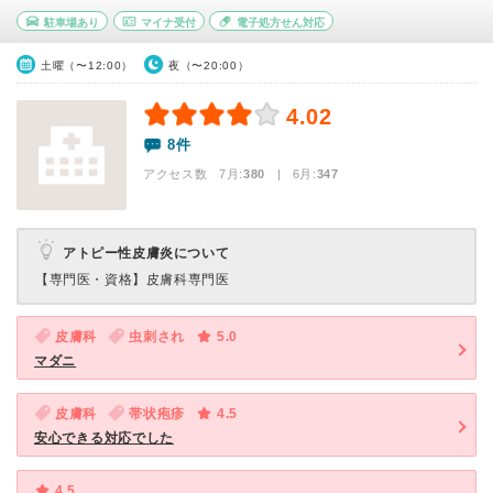
駐車場あり
マイナ受付
電子処方せん対応
土曜（〜12:00）
夜（〜20:00）
4.02
8件
アクセス数 7月:
380
| 6月:
347
アトピー性皮膚炎について
【専門医・資格】
皮膚科専門医
皮膚科
虫刺され
5.0
マダニ
皮膚科
帯状疱疹
4.5
安心できる対応でした
4.5