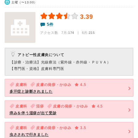
土曜（〜13:00）
3.39
5件
アクセス数 7月:
174
| 6月:
215
アトピー性皮膚炎について
【診療・治療法】
光線療法（紫外線・赤外線・ＰＵＶＡ）
【専門医・資格】
皮膚科専門医
皮膚科
皮膚の発疹・かゆみ
4.5
多汗症と診断されました
皮膚科
湿疹
皮膚の発疹・かゆみ
4.5
痒みを伴う湿疹が出て受診
皮膚科
皮膚の発疹・かゆみ
3.5
虫さされで行きました