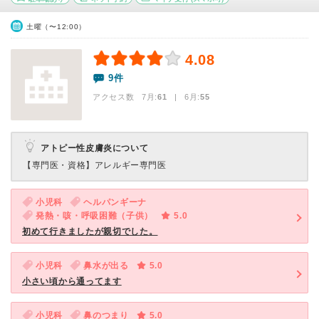
土曜（〜12:00）
4.08
9件
アクセス数 7月:
61
| 6月:
55
アトピー性皮膚炎について
【専門医・資格】
アレルギー専門医
小児科
ヘルパンギーナ
発熱・咳・呼吸困難（子供）
5.0
初めて行きましたが親切でした。
小児科
鼻水が出る
5.0
小さい頃から通ってます
小児科
鼻のつまり
5.0