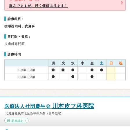
混んでますが、行く価値あります！
診療科目：
循環器内科、皮膚科
専門医・資格：
皮膚科専門医
診療時間
月
火
水
木
金
土
日
祝
10:00-13:00
15:00-18:00
川村皮フ科医院
医療法人社団慶生会
北海道札幌市北区新琴似八条（新琴似駅）
駐車場あり