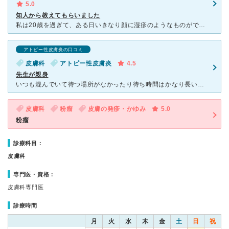
5.0
知人から教えてもらいました
私は20歳を過ぎて、ある日いきなり顔に湿疹のようなものができて、化粧水などをつけてもヒリヒリと痛くて化粧なんてできるものではなくなってしまったことがあったのですが、1週間程たっても治らず、接客業という
アトピー性皮膚炎の口コミ
皮膚科
アトピー性皮膚炎
4.5
先生が親身
いつも混んでいて待つ場所がなかったり待ち時間はかなり長いですが、いつも院長の小林先生にお願いしています。 どこに行っても治らなかったアトピーも改善し、その他再発しないためのアドバイス（基本的に水のみ
皮膚科
粉瘤
皮膚の発疹・かゆみ
5.0
粉瘤
診療科目：
皮膚科
専門医・資格：
皮膚科専門医
診療時間
月
火
水
木
金
土
日
祝