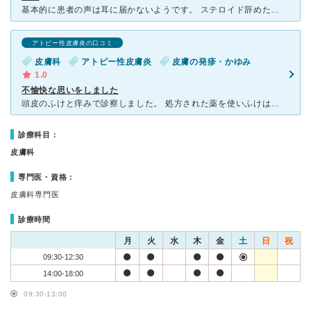
基本的に患者の声は耳に届かないようです。 ステロイド辞めたいと言っても無視 かゆくて寝られないから飲み薬欲しいと言っても無視 アトピーも長年こちらで通院しても改善せず ニキビだと言われ処方され
アトピー性皮膚炎の口コミ
皮膚科
アトピー性皮膚炎
皮膚の発疹・かゆみ
1.0
不愉快な思いをしました
頭皮のふけと痒みで診察しました。 処方された薬を使いふけは収まったが頭皮の回りにい出来物や炎症が悪化し痛みが出初めました。 薬を使い切り診察を受けたところ出来物や炎症はうちは関係ない、ふけが収まっ
診療科目：
皮膚科
専門医・資格：
皮膚科専門医
診療時間
月
火
水
木
金
土
日
祝
09:30-12:30
14:00-18:00
09:30-13:00