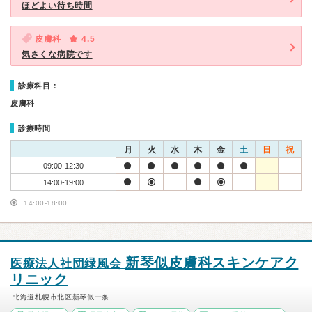
ほどよい待ち時間
皮膚科
4.5
気さくな病院です
診療科目：
皮膚科
診療時間
月
火
水
木
金
土
日
祝
09:00-12:30
14:00-19:00
14:00-18:00
新琴似皮膚科スキンケアク
医療法人社団緑風会
リニック
北海道札幌市北区新琴似一条