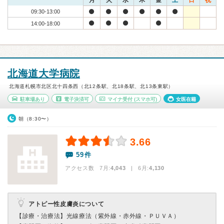
月
火
水
木
金
土
日
祝
09:30-13:00
14:00-18:00
北海道大学病院
北海道札幌市北区北十四条西（北12条駅、北18条駅、北13条東駅）
駐車場あり
電子決済可
マイナ受付
(スマホ可)
女医在籍
朝（8:30〜）
3.66
59件
アクセス数 7月:
4,043
| 6月:
4,130
アトピー性皮膚炎について
【診療・治療法】
光線療法（紫外線・赤外線・ＰＵＶＡ）