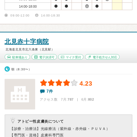
14:00-18:00
09:00-12:00
14:00-18:30
北見赤十字病院
北海道北見市北六条東（北見駅）
駐車場あり
電子決済可
マイナ受付
電子処方せん対応
朝（8:30〜）
4.23
7件
アクセス数 7月:
787
| 6月:
802
アトピー性皮膚炎について
【診療・治療法】
光線療法（紫外線・赤外線・ＰＵＶＡ）
【専門医・資格】
皮膚科専門医