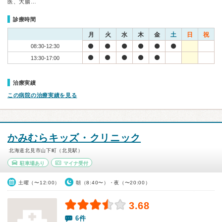
医、大腸…
診療時間
月
火
水
木
金
土
日
祝
08:30-12:30
13:30-17:00
治療実績
この病院の治療実績を見る
かみむらキッズ・クリニック
北海道北見市山下町（北見駅）
駐車場あり
マイナ受付
土曜（〜12:00）
朝（8:40〜）・夜（〜20:00）
3.68
6件