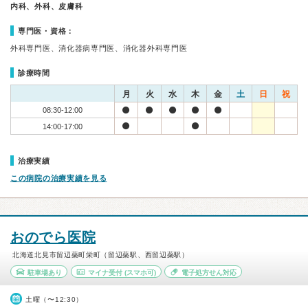
内科、外科、皮膚科
専門医・資格：
外科専門医、消化器病専門医、消化器外科専門医
診療時間
月
火
水
木
金
土
日
祝
08:30-12:00
14:00-17:00
治療実績
この病院の治療実績を見る
おのでら医院
北海道北見市留辺蘂町栄町（留辺蘂駅、西留辺蘂駅）
駐車場あり
マイナ受付
(スマホ可)
電子処方せん対応
土曜（〜12:30）