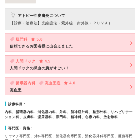
アトピー性皮膚炎について
【診療・治療法】
光線療法（紫外線・赤外線・ＰＵＶＡ）
肛門科
5.0
信頼できるお医者様に出会えました
人間ドック
4.5
人間ドックの採血の腕がすごい！
循環器内科
高血圧症
4.0
高血圧
診療科目：
内科、循環器内科、消化器内科、外科、脳神経外科、整形外科、リハビリテー
ション科、皮膚科、泌尿器科、肛門科、精神科、心療内科、放射線科
専門医・資格：
リウマチ専門医、外科専門医、消化器病専門医、消化器外科専門医、肝臓専門