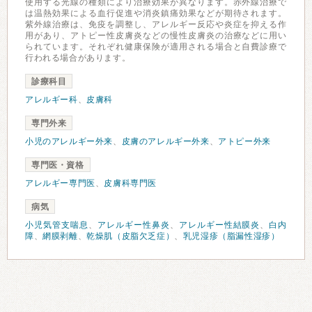
使用する光線の種類により治療効果が異なります。赤外線治療で
は温熱効果による血行促進や消炎鎮痛効果などが期待されます。
紫外線治療は、免疫を調整し、アレルギー反応や炎症を抑える作
用があり、アトピー性皮膚炎などの慢性皮膚炎の治療などに用い
られています。それぞれ健康保険が適用される場合と自費診療で
行われる場合があります。
診療科目
アレルギー科
、
皮膚科
専門外来
小児のアレルギー外来
、
皮膚のアレルギー外来
、
アトピー外来
専門医・資格
アレルギー専門医
、
皮膚科専門医
病気
小児気管支喘息
、
アレルギー性鼻炎
、
アレルギー性結膜炎
、
白内
障
、
網膜剥離
、
乾燥肌（皮脂欠乏症）
、
乳児湿疹（脂漏性湿疹）