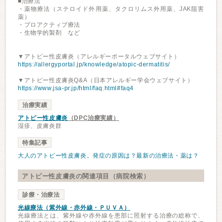
■治療法
・薬物療法（ステロイド外用薬、タクロリムス外用薬、JAK阻害
薬）
・プロアクティブ療法
・生物学的製剤 など
▼アトピー性皮膚炎（アレルギーポータルウェブサイト）
https://allergyportal.jp/knowledge/atopic-dermatitis/
▼アトピー性皮膚炎Q&A（日本アレルギー学会ウェブサイト）
https://www.jsa-pr.jp/html/faq.html#faq4
治療実績
アトピー性皮膚炎
（DPC治療実績）
湿疹、皮膚炎群
特集記事
大人のアトピー性皮膚炎。発症の原因は？最新の治療法・薬は？
アトピー性皮膚炎の関連項目（病院検索）
診療・治療法
光線療法（紫外線・赤外線・ＰＵＶＡ）
光線療法とは、紫外線や赤外線を患部に照射する治療の総称で、