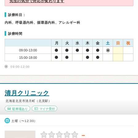
先生の気分で対応が変わります
診療科目：
内科、呼吸器内科、循環器内科、アレルギー科
診療時間
月
火
水
木
金
土
日
祝
09:00-13:00
15:00-18:00
09:00-12:00
清月クリニック
北海道北見市清月町（北見駅）
駐車場あり
マイナ受付
土曜（〜12:30）
－