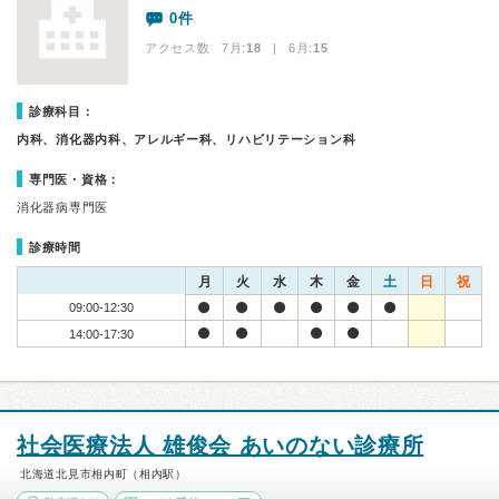
0件
アクセス数 7月:
18
| 6月:
15
診療科目：
内科、消化器内科、アレルギー科、リハビリテーション科
専門医・資格：
消化器病専門医
診療時間
月
火
水
木
金
土
日
祝
09:00-12:30
14:00-17:30
社会医療法人 雄俊会 あいのない診療所
北海道北見市相内町（相内駅）