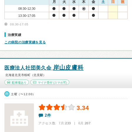
月
火
水
木
金
土
日
祝
08:30-12:30
13:30-17:05
08:30-17:05
治療実績
この病院の治療実績を見る
岸山皮膚科
医療法人社団美久会
北海道北見市桜町（北見駅）
駐車場あり
マイナ受付
(スマホ可)
土曜（〜12:00）
3.34
2件
アクセス数 7月:
233
| 6月:
207