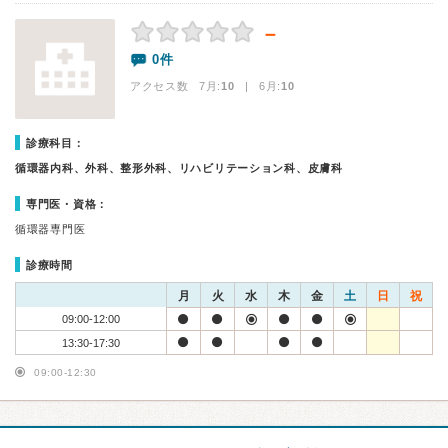
－
0件
アクセス数 7月:
10
| 6月:
10
診療科目：
循環器内科、外科、整形外科、リハビリテーション科、皮膚科
専門医・資格：
循環器専門医
診療時間
月
火
水
木
金
土
日
祝
09:00-12:00
13:30-17:30
09:00-12:30