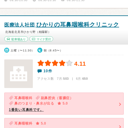
08:30-10:00
08:30-10:30
08:30-11:30
ひかりの耳鼻咽喉科クリニック
医療法人社団
北海道北見市ひかり野（柏陽駅）
駐車場あり
マイナ受付
土曜（〜11:30）
朝（8:45〜）
4.11
10件
アクセス数 7月:
503
| 6月:
650
耳鼻咽喉科
副鼻腔炎（蓄膿症）
鼻のつまり・鼻水が出る
5.0
1番良い耳鼻科です。
耳鼻咽喉科
5.0