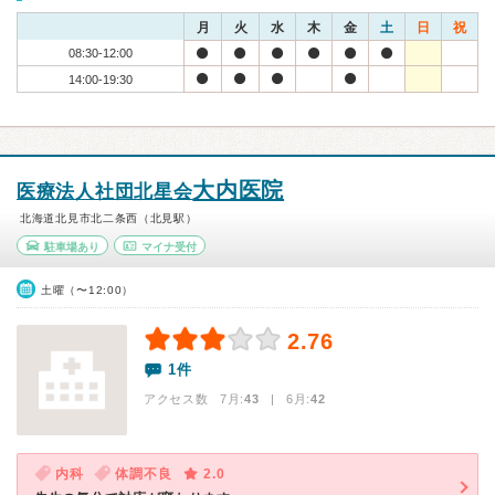
月
火
水
木
金
土
日
祝
08:30-12:00
14:00-19:30
大内医院
医療法人社団北星会
北海道北見市北二条西（北見駅）
駐車場あり
マイナ受付
土曜（〜12:00）
2.76
1件
アクセス数 7月:
43
| 6月:
42
内科
体調不良
2.0