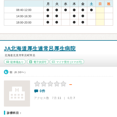
月
火
水
木
金
土
日
祝
08:40-12:00
14:00-16:30
18:00-20:00
JA北海道厚生連常呂厚生病院
北海道北見市常呂町常呂
駐車場あり
電子決済可
マイナ受付
(スマホ可)
朝（8:30〜）
－
0件
アクセス数 7月:
11
| 6月:
7
診療科目：