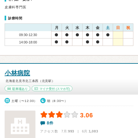
皮膚科専門医
診療時間
月
火
水
木
金
土
日
祝
09:30-12:30
14:00-18:00
小林病院
北海道北見市北三条西（北見駅）
駐車場あり
マイナ受付
(スマホ可)
土曜（〜12:30）
朝（8:30〜）
3.06
8件
アクセス数 7月:
993
| 6月:
1,083