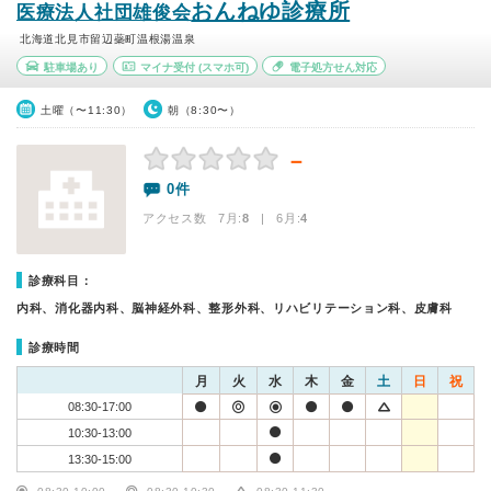
おんねゆ診療所
医療法人社団雄俊会
北海道北見市留辺蘂町温根湯温泉
駐車場あり
マイナ受付
(スマホ可)
電子処方せん対応
土曜（〜11:30）
朝（8:30〜）
－
0件
アクセス数 7月:
8
| 6月:
4
診療科目：
内科、消化器内科、脳神経外科、整形外科、リハビリテーション科、皮膚科
診療時間
月
火
水
木
金
土
日
祝
08:30-17:00
10:30-13:00
13:30-15:00