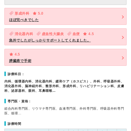
形成外科
5.0
ほぼ完ぺきでした
消化器内科
虚血性大腸炎
血便
4.5
急外でしたがしっかりサポートしてくれました。
4.5
膵臓癌で手術
診療科目：
内科、循環器内科、消化器内科、緩和ケア（ホスピス）、外科、呼吸器外科、
消化器外科、脳神経外科、整形外科、形成外科、リハビリテーション科、皮膚
科、泌尿器科、眼科、耳鼻咽喉…
専門医・資格：
総合内科専門医、リウマチ専門医、血液専門医、外科専門医、呼吸器外科専門
医、循環…
診療時間