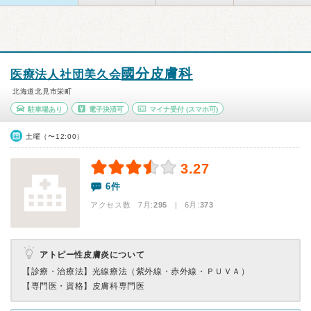
國分皮膚科
医療法人社団美久会
北海道北見市栄町
駐車場あり
電子決済可
マイナ受付
(スマホ可)
土曜（〜12:00）
3.27
6件
アクセス数 7月:
295
| 6月:
373
アトピー性皮膚炎について
【診療・治療法】
光線療法（紫外線・赤外線・ＰＵＶＡ）
【専門医・資格】
皮膚科専門医