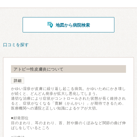
地図から病院検索
口コミを探す
アトピー性皮膚炎について
詳細
かゆい湿疹が皮膚に繰り返し起こる病気。かゆいためにかき壊し
が続くと、どんどん発疹が拡大し悪化してしまう。
適切な治療により症状がコントロールされた状態が長く維持され
ると、症状がなくなる「寛解（かんかい）」が期待できるため、
医療機関への通院と正しい知識によるケアが大切。
■好発部位
目のまわり、耳のまわり、首、肘や膝のくぼみなど関節の曲げ伸
ばしをしているところ