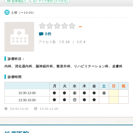
駐車場あり
マイナ受付
(スマホ可)
土曜（〜10:00）
－
0件
アクセス数 7月:
10
| 6月:
4
診療科目：
内科、消化器内科、脳神経外科、整形外科、リハビリテーション科、皮膚科
診療時間
月
火
水
木
金
土
日
祝
10:30-12:00
13:30-15:00
09:00-10:00
10:30-12:00