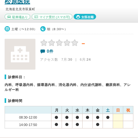
松原医院
北海道北見市双葉町
駐車場あり
マイナ受付
(スマホ可)
女医在籍
土曜（〜12:00）
朝（8:30〜）
－
0件
アクセス数 7月:
30
| 6月:
24
診療科目：
内科、呼吸器内科、循環器内科、消化器内科、内分泌代謝科、糖尿病科、アレ
ルギー科
診療時間
月
火
水
木
金
土
日
祝
08:30-12:00
14:00-17:50