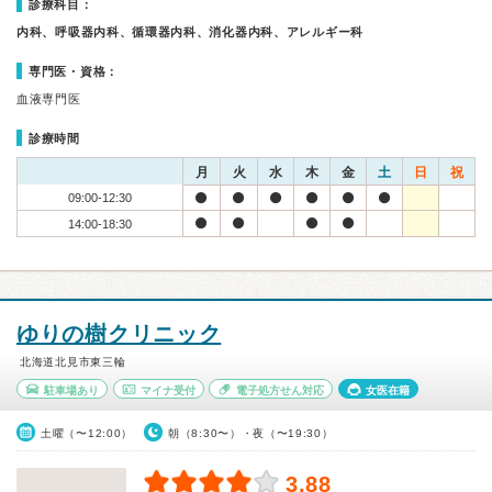
診療科目：
内科、呼吸器内科、循環器内科、消化器内科、アレルギー科
専門医・資格：
血液専門医
診療時間
月
火
水
木
金
土
日
祝
09:00-12:30
14:00-18:30
ゆりの樹クリニック
北海道北見市東三輪
駐車場あり
マイナ受付
電子処方せん対応
女医在籍
土曜（〜12:00）
朝（8:30〜）・夜（〜19:30）
3.88