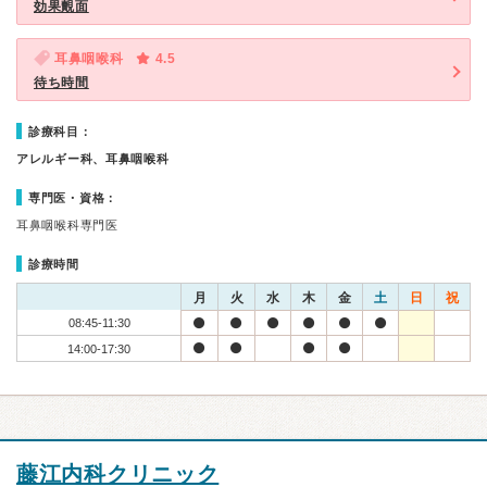
効果覿面
耳鼻咽喉科
4.5
待ち時間
診療科目：
アレルギー科、耳鼻咽喉科
専門医・資格：
耳鼻咽喉科専門医
診療時間
月
火
水
木
金
土
日
祝
08:45-11:30
14:00-17:30
藤江内科クリニック