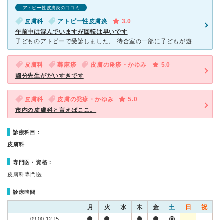
アトピー性皮膚炎の口コミ
皮膚科
アトピー性皮膚炎
3.0
午前中は混んでいますが回転は早いです
子どものアトピーで受診しました。 待合室の一部に子どもが遊べる小上がりがあり、狭いですが助かります。 先生は日替わりで変わります。 午前中に行くといつも混んでいますが、一度に5人ほど呼ばれるので
皮膚科
蕁麻疹
皮膚の発疹・かゆみ
5.0
國分先生がだいすきです
皮膚科
皮膚の発疹・かゆみ
5.0
市内の皮膚科と言えばここ。
診療科目：
皮膚科
専門医・資格：
皮膚科専門医
診療時間
月
火
水
木
金
土
日
祝
09:00-12:15