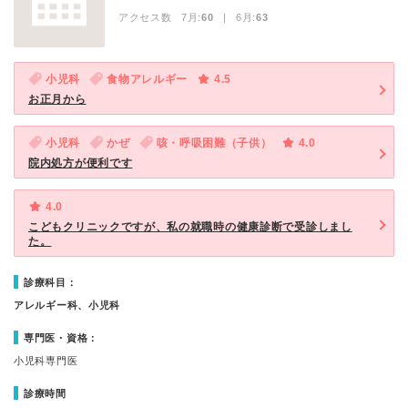
アクセス数 7月:
60
| 6月:
63
小児科
食物アレルギー
4.5
お正月から
小児科
かぜ
咳・呼吸困難（子供）
4.0
院内処方が便利です
4.0
こどもクリニックですが、私の就職時の健康診断で受診しまし
た。
診療科目：
アレルギー科、小児科
専門医・資格：
小児科専門医
診療時間