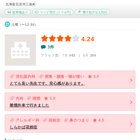
北海道北見市三楽町
駐車場あり
マイナ受付
(スマホ可)
電子処方せん対応
土曜（〜12:30）
4.24
3件
アクセス数 7月:
442
| 6月:
394
消化器内科
胃痛・腹痛・喉が痛い
5.0
とても良い先生です。安心感があります。
内科
喫煙
5.0
禁煙外来で行きました
アレルギー科
花粉症
鼻のつまり
4.5
しらかば花粉症