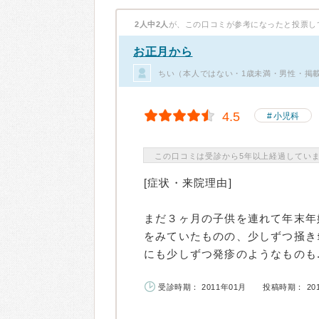
2人中2人
が、この口コミが参考になったと投票し
お正月から
ちい（本人ではない・1歳未満・男性・掲
4.5
小児科
この口コミは受診から5年以上経過してい
[症状・来院理由]
まだ３ヶ月の子供を連れて年末年
をみていたものの、少しずつ掻き
にも少しずつ発疹のようなものも..
受診時期： 2011年01月
投稿時期： 20