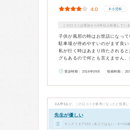
4.0
小児科
この口コミは受診から5年以上経過してい
子供が風邪の時はお世話になって
駐車場が停めやすいのがまず良い
私が行く時はあまり待たされると
グもあるので何とも言えません。先
受診時期： 2016年09月
投稿時期： 20
3人中3人
が、この口コミが参考になったと投票し
先生が優しい
サングイネア153（本人ではない・5〜10