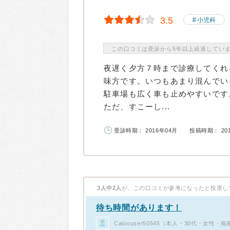
3.5
小児科
この口コミは受診から5年以上経過してい
夜遅く夕方７時まで診療してくれ
味方です。いつもあまり混んでい
駐車場も広く車も止めやすいです
ただ、すこーし...
受診時期： 2016年04月
投稿時期： 20
3人中2人
が、この口コミが参考になったと投票し
待ち時間があります！
Caloouser50545（本人・30代・女性・