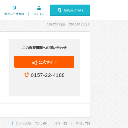
病院をさがす
新規ユーザ登録
ログイン
182,230
病院・
264,124
口コミ
この医療機関への問い合わせ
公式サイト
0157-22-4188
アクセス数 7月：
60
| 6月：
63
| 年間：
786