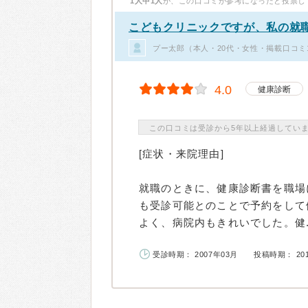
1人中1人
が、この口コミが参考になったと投票し
こどもクリニックですが、私の就
プー太郎（本人・20代・女性・掲載口コミ
4.0
健康診断
この口コミは受診から5年以上経過してい
[症状・来院理由]
就職のときに、健康診断書を職場
も受診可能とのことで予約をして
よく、病院内もきれいでした。健..
受診時期： 2007年03月
投稿時期： 20