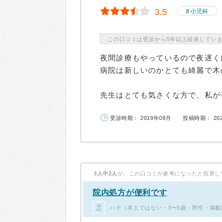
3.5
小児科
この口コミは受診から5年以上経過してい
夜間診療もやっているので夜遅く
病院は新しいのかとても綺麗で木
先生はとても気さくな方で、私が子
受診時期： 2019年08月
投稿時期： 20
3人中2人
が、この口コミが参考になったと投票し
院内処方が便利です
ハチ（本人ではない・3〜5歳・男性・掲載