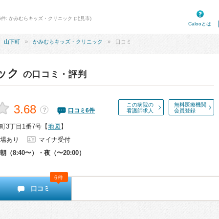
6件: かみむらキッズ・クリニック (北見市)
Calooとは
山下町
かみむらキッズ・クリニック
口コミ
ック
の口コミ・評判
この病院の
無料医療機関
3.68
？
口コミ
6
件
看護師求人
会員登録
町3丁目1番7号
【
地図
】
場あり
マイナ受付
朝（8:40〜）・夜（〜20:00）
6件
口コミ