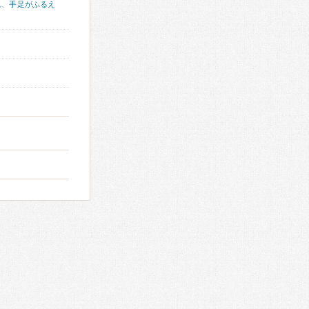
れ
、
手足がふるえ