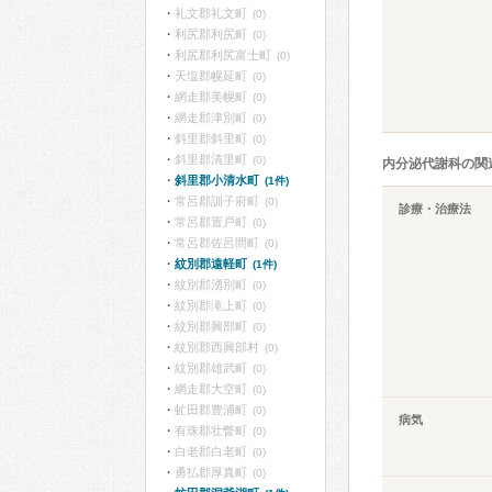
礼文郡礼文町
(0)
利尻郡利尻町
(0)
利尻郡利尻富士町
(0)
天塩郡幌延町
(0)
網走郡美幌町
(0)
網走郡津別町
(0)
斜里郡斜里町
(0)
斜里郡清里町
(0)
内分泌代謝科の関
斜里郡小清水町
(1件)
常呂郡訓子府町
(0)
診療・治療法
常呂郡置戸町
(0)
常呂郡佐呂間町
(0)
紋別郡遠軽町
(1件)
紋別郡湧別町
(0)
紋別郡滝上町
(0)
紋別郡興部町
(0)
紋別郡西興部村
(0)
紋別郡雄武町
(0)
網走郡大空町
(0)
虻田郡豊浦町
(0)
病気
有珠郡壮瞥町
(0)
白老郡白老町
(0)
勇払郡厚真町
(0)