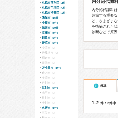
内分泌代謝
札幌市厚別区
(2件)
札幌市手稲区
(6件)
内分泌代謝科は
札幌市清田区
(1件)
調節する重要な
函館市
(15件)
ど、さまざまな
小樽市
(4件)
を指摘された場
旭川市
(20件)
診断などで原因
室蘭市
(4件)
釧路市
(3件)
帯広市
(3件)
夕張市
(0)
岩見沢市
(0)
網走市
(0)
留萌市
(0)
苫小牧市
(4件)
稚内市
(0)
美唄市
(0)
芦別市
(0)
標準
江別市
(3件)
赤平市
(0)
紋別市
(0)
1-2
士別市
件 / 2件中
(0)
名寄市
(1件)
三笠市
(0)
根室市
(0)