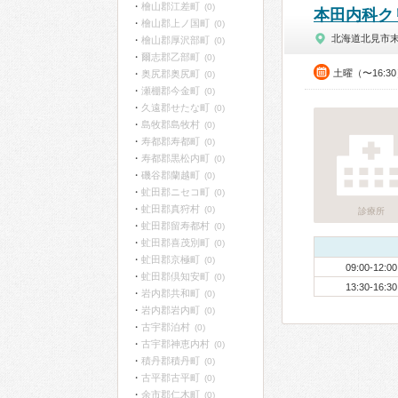
檜山郡江差町
(0)
本田内科ク
檜山郡上ノ国町
(0)
北海道北見市
檜山郡厚沢部町
(0)
爾志郡乙部町
(0)
土曜（〜16:3
奥尻郡奥尻町
(0)
瀬棚郡今金町
(0)
久遠郡せたな町
(0)
島牧郡島牧村
(0)
寿都郡寿都町
(0)
寿都郡黒松内町
(0)
磯谷郡蘭越町
(0)
虻田郡ニセコ町
(0)
虻田郡真狩村
(0)
診療所
虻田郡留寿都村
(0)
虻田郡喜茂別町
(0)
虻田郡京極町
(0)
09:00-12:00
虻田郡倶知安町
(0)
13:30-16:30
岩内郡共和町
(0)
岩内郡岩内町
(0)
古宇郡泊村
(0)
古宇郡神恵内村
(0)
積丹郡積丹町
(0)
古平郡古平町
(0)
余市郡仁木町
(0)