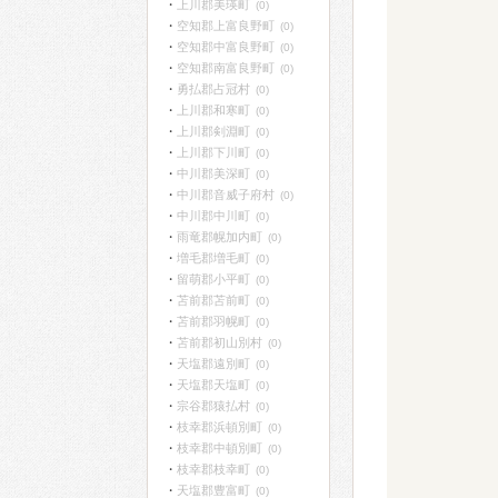
上川郡美瑛町
(0)
空知郡上富良野町
(0)
空知郡中富良野町
(0)
空知郡南富良野町
(0)
勇払郡占冠村
(0)
上川郡和寒町
(0)
上川郡剣淵町
(0)
上川郡下川町
(0)
中川郡美深町
(0)
中川郡音威子府村
(0)
中川郡中川町
(0)
雨竜郡幌加内町
(0)
増毛郡増毛町
(0)
留萌郡小平町
(0)
苫前郡苫前町
(0)
苫前郡羽幌町
(0)
苫前郡初山別村
(0)
天塩郡遠別町
(0)
天塩郡天塩町
(0)
宗谷郡猿払村
(0)
枝幸郡浜頓別町
(0)
枝幸郡中頓別町
(0)
枝幸郡枝幸町
(0)
天塩郡豊富町
(0)