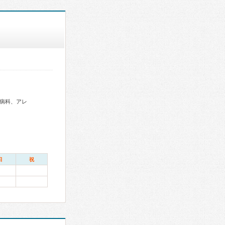
病科、アレ
日
祝