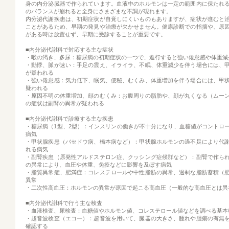
身の内分泌臓器で作られています。血液中のホルモンは一定の範囲内に保たれ
のバランスが崩れると全身にさまざまな不調が現れます。
内分泌代謝疾患は、初期症状が自覚しにくいものもありますが、症状が進むと
ことがあるため、早期の発見や治療が欠かせません。健康診断での指摘や、原
がある時は放置せず、早期に受診することが重要です。
■内分泌代謝科で対応する主な症状
・喉の渇き、多尿：糖尿病の初期症状の一つで、進行すると強い倦怠感や体重減
・動悸、脈が速い：手足の震え、イライラ、不眠、体重減少を伴う場合には、
が疑われる
・強い倦怠感：気力低下、眠気、便秘、むくみ、体重増加を伴う場合には、甲
疑われる
・原因不明の体重増加、顔のむくみ：お腹周りの脂肪や、顔が丸くなる（ムー
の症状は副腎の異常が疑われる
■内分泌代謝科で診療する主な疾患
・糖尿病（1型、2型）：インスリンの働きが不十分になり、血糖値がコントロ
病気
・甲状腺疾患（バセドウ病、橋本病など）：甲状腺ホルモンの過不足により代
れる病気
・副腎疾患（原発性アルドステロン症、クッシング症候群など）：副腎で作ら
の異常により、血圧や体重、免疫などに影響を及ぼす病気
・脂質異常症、肥満症：コレステロールや中性脂肪の異常、過剰な脂肪蓄積（
異常
・二次性高血圧：ホルモンの異常が原因で起こる高血圧（一般的な高血圧とは異
■内分泌代謝科で行う主な検査
・血液検査、尿検査：血糖値やホルモン値、コレステロール値などを調べる基本
・超音波検査（エコー）：超音波を用いて、臓器の大きさ、腫れや腫瘍の有無
確認する