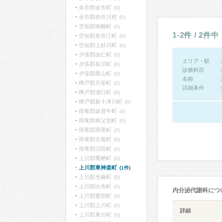
余市郡余市町
(0)
余市郡赤井川村
(0)
空知郡南幌町
(0)
1-2件 / 2件中
空知郡奈井江町
(0)
空知郡上砂川町
(0)
夕張郡由仁町
(0)
エリア・駅
夕張郡長沼町
(0)
診療科目
夕張郡栗山町
(0)
名称
樺戸郡月形町
(0)
詳細条件
樺戸郡浦臼町
(0)
樺戸郡新十津川町
(0)
雨竜郡妹背牛町
(0)
雨竜郡秩父別町
(0)
雨竜郡雨竜町
(0)
雨竜郡北竜町
(0)
雨竜郡沼田町
(0)
上川郡鷹栖町
(0)
上川郡東神楽町
(1件)
上川郡当麻町
(0)
上川郡比布町
(0)
内分泌代謝科につ
上川郡愛別町
(0)
上川郡上川町
(0)
詳細
上川郡東川町
(0)