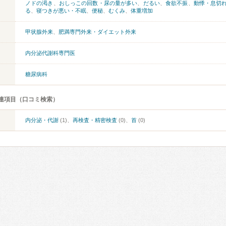
ノドの渇き
、
おしっこの回数・尿の量が多い
、
だるい
、
食欲不振
、
動悸・息切
る
、
寝つきが悪い・不眠
、
便秘
、
むくみ
、
体重増加
甲状腺外来
、
肥満専門外来・ダイエット外来
内分泌代謝科専門医
糖尿病科
連項目（口コミ検索）
内分泌・代謝
(1)、
再検査・精密検査
(0)、
首
(0)