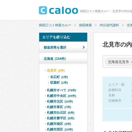
病院口コミ検索カルー - 北見市の内分
病院口コミ検索カルー
病院検索
内分泌代謝科
北
エリアを絞り込む
北見市の
都道府県を選択
北海道
(154件)
北海道北見市
北見市
(2件)
末広町
(1件)
双葉町
(1件)
エリア・駅
診療科目
札幌市すべて
(78件)
名称
札幌市中央区
(29件)
詳細条件
札幌市北区
(10件)
札幌市東区
(7件)
札幌市白石区
(5件)
札幌市豊平区
(5件)
札幌市南区
(3件)
札幌市西区
(10件)