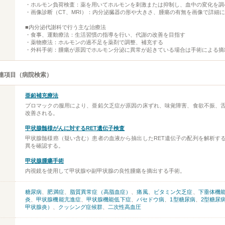
・ホルモン負荷検査：薬を用いてホルモンを刺激または抑制し、血中の変化を調
・画像診断（CT、MRI）：内分泌臓器の形や大きさ、腫瘍の有無を画像で詳細
■内分泌代謝科で行う主な治療法
・食事、運動療法：生活習慣の指導を行い、代謝の改善を目指す
・薬物療法：ホルモンの過不足を薬剤で調整、補充する
・外科手術：腫瘍が原因でホルモン分泌に異常が起きている場合は手術による摘
連項目（病院検索）
亜鉛補充療法
プロマックの服用により、亜鉛欠乏症が原因の床ずれ、味覚障害、食欲不振、
改善される。
甲状腺髄様がんに対するRET遺伝子検査
甲状腺髄様癌（疑い含む）患者の血液から抽出したRET遺伝子の配列を解析す
異を確認する。
甲状腺腫瘍手術
内視鏡を使用して甲状腺や副甲状腺の良性腫瘍を摘出する手術。
糖尿病
、
肥満症
、
脂質異常症（高脂血症）
、
痛風
、
ビタミン欠乏症
、
下垂体機
炎
、
甲状腺機能亢進症
、
甲状腺機能低下症
、
バセドウ病
、
1型糖尿病
、
2型糖尿
甲状腺炎）
、
クッシング症候群
、
二次性高血圧