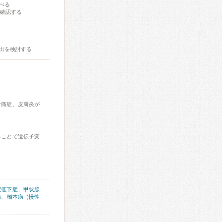
べる
に確認する
出を検討する
舌痛症、皮膚炎が
ることで遺伝子変
能低下症
、
甲状腺
病
、
橋本病（慢性