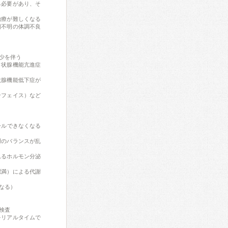
る必要があり、そ
治療が難しくなる
因不明の体調不良
少を伴う
甲状腺機能亢進症
状腺機能低下症が
ンフェイス）など
ールできなくなる
謝のバランスが乱
れるホルモン分泌
肥満）による代謝
なる）
検査
をリアルタイムで