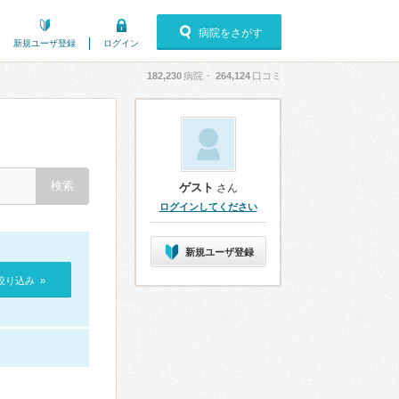
病院をさがす
新規ユーザ登録
ログイン
182,230
病院・
264,124
口コミ
ゲスト
さん
ログインしてください
新規ユーザ登録
絞り込み »