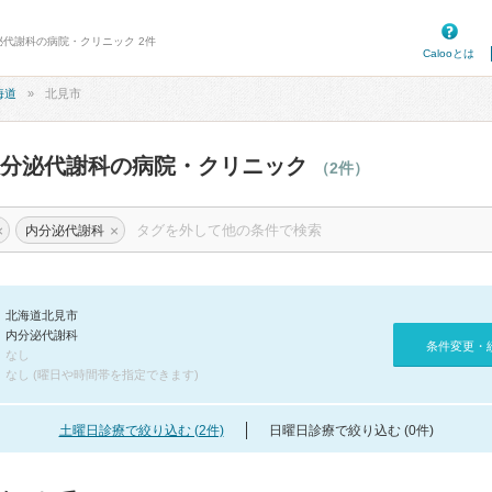
泌代謝科の病院・クリニック 2件
Calooとは
海道
北見市
内分泌代謝科の病院・クリニック
（2件）
×
×
内分泌代謝科
北海道北見市
内分泌代謝科
条件変更・
なし
なし (曜日や時間帯を指定できます)
土曜日診療で絞り込む (2件)
日曜日診療で絞り込む (0件)