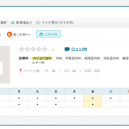
双葉町
駐車場あり
マイナ受付 (スマホ可)
女医在籍
0）
朝（8:30〜）
－
口コミ0件
診療科：
内分泌代謝科
、内科、呼吸器内科、循環器内科、消化器内科、糖尿
ルギー科
アクセス数 7月：
30
| 6月：
24
| 年間：
213
月
火
水
木
金
土
●
●
●
●
●
●
●
●
●
●