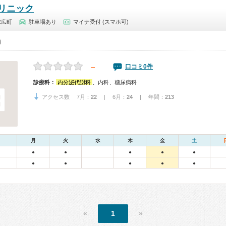
リニック
末広町
駐車場あり
マイナ受付 (スマホ可)
0）
－
口コミ0件
診療科：
内分泌代謝科
、内科、糖尿病科
アクセス数 7月：
22
| 6月：
24
| 年間：
213
月
火
水
木
金
土
●
●
●
●
●
●
●
●
●
●
«
1
»