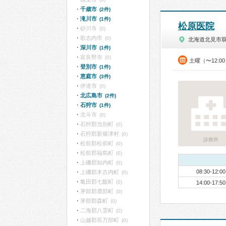
千歳市
(2件)
滝川市
(1件)
松原医院
砂川市
(0)
歌志内市
(0)
北海道北見市
深川市
(1件)
富良野市
(0)
土曜（〜12:0
登別市
(1件)
恵庭市
(3件)
伊達市
(0)
北広島市
(2件)
石狩市
(1件)
北斗市
(0)
石狩郡当別町
(0)
石狩郡新篠津村
(0)
診療所
松前郡松前町
(0)
松前郡福島町
(0)
上磯郡知内町
(0)
08:30-12:00
上磯郡木古内町
(0)
亀田郡七飯町
(0)
14:00-17:50
茅部郡鹿部町
(0)
茅部郡森町
(0)
二海郡八雲町
(0)
山越郡長万部町
(0)