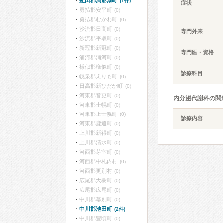
虻田郡洞爺湖町
(1件)
症状
勇払郡安平町
(0)
勇払郡むかわ町
(0)
沙流郡日高町
(0)
専門外来
沙流郡平取町
(0)
新冠郡新冠町
(0)
専門医・資格
浦河郡浦河町
(0)
様似郡様似町
(0)
診療科目
幌泉郡えりも町
(0)
日高郡新ひだか町
(0)
河東郡音更町
(0)
内分泌代謝科の関
河東郡士幌町
(0)
河東郡上士幌町
(0)
診療内容
河東郡鹿追町
(0)
上川郡新得町
(0)
上川郡清水町
(0)
河西郡芽室町
(0)
河西郡中札内村
(0)
河西郡更別村
(0)
広尾郡大樹町
(0)
広尾郡広尾町
(0)
中川郡幕別町
(0)
中川郡池田町
(2件)
中川郡豊頃町
(0)