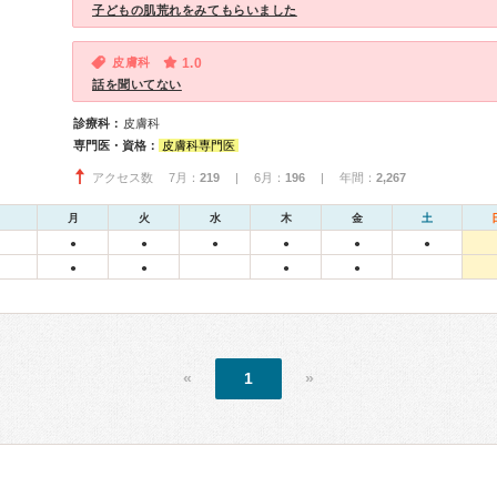
子どもの肌荒れをみてもらいました
皮膚科
1.0
話を聞いてない
診療科：
皮膚科
専門医・資格：
皮膚科専門医
アクセス数 7月：
219
| 6月：
196
| 年間：
2,267
月
火
水
木
金
土
●
●
●
●
●
●
●
●
●
●
«
1
»