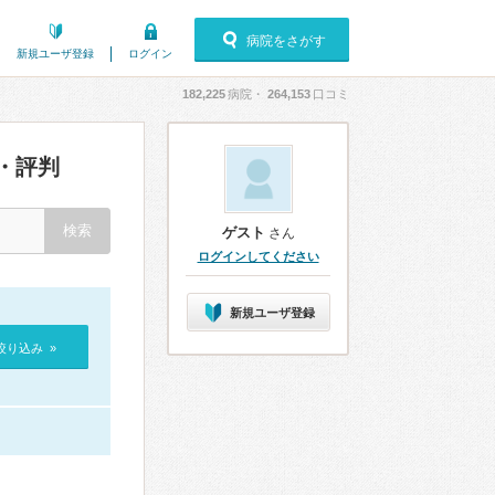
病院をさがす
新規ユーザ登録
ログイン
182,225
病院・
264,153
口コミ
・評判
ゲスト
さん
ログインしてください
新規ユーザ登録
絞り込み »