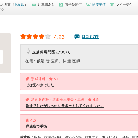
北六条東（
北見駅
）
駐車場あり
電子決済可
治療実績
マイナ受付
対応
4.23
口コミ7件
皮膚科専門医について
在籍：飯沼 晋 医師、林 圭 医師
形成外科
5.0
ほぼ完ぺきでした
消化器内科・虚血性大腸炎・血便
4.5
急外でしたがしっかりサポートしてくれました。
4.5
膵臓癌で手術
診療科：
内科、循環器内科、消化器内科、緩和ケア（ホスピス）、外科、呼