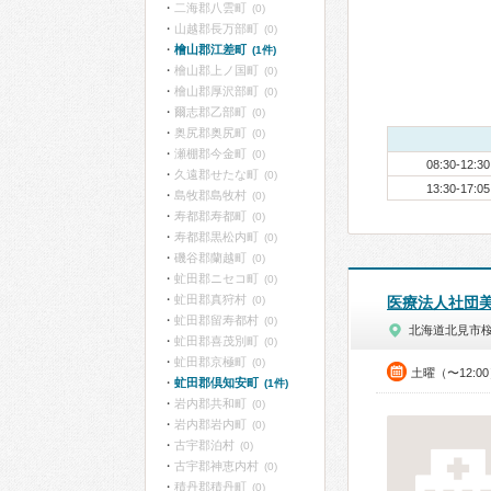
二海郡八雲町
(0)
山越郡長万部町
(0)
檜山郡江差町
(1件)
檜山郡上ノ国町
(0)
檜山郡厚沢部町
(0)
爾志郡乙部町
(0)
奥尻郡奥尻町
(0)
瀬棚郡今金町
(0)
08:30-12:30
久遠郡せたな町
(0)
13:30-17:05
島牧郡島牧村
(0)
寿都郡寿都町
(0)
寿都郡黒松内町
(0)
磯谷郡蘭越町
(0)
虻田郡ニセコ町
(0)
虻田郡真狩村
(0)
医療法人社団
虻田郡留寿都村
(0)
北海道北見市
虻田郡喜茂別町
(0)
虻田郡京極町
(0)
土曜（〜12:0
虻田郡倶知安町
(1件)
岩内郡共和町
(0)
岩内郡岩内町
(0)
古宇郡泊村
(0)
古宇郡神恵内村
(0)
積丹郡積丹町
(0)