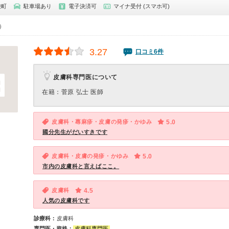
栄町
駐車場あり
電子決済可
マイナ受付 (スマホ可)
0）
3.27
口コミ6件
皮膚科専門医について
在籍：菅原 弘士 医師
皮膚科・蕁麻疹・皮膚の発疹・かゆみ
5.0
國分先生がだいすきです
皮膚科・皮膚の発疹・かゆみ
5.0
市内の皮膚科と言えばここ。
皮膚科
4.5
人気の皮膚科です
診療科：
皮膚科
専門医・資格：
皮膚科専門医