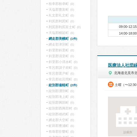
枝幸郡枝幸町
(0)
天塩郡豊富町
(0)
礼文郡礼文町
(0)
利尻郡利尻町
(0)
09:00-12:15
利尻郡利尻富士町
(0)
天塩郡幌延町
(0)
14:00-18:00
網走郡美幌町
(1件)
網走郡津別町
(0)
斜里郡斜里町
(0)
斜里郡清里町
(0)
斜里郡小清水町
(0)
医療法人社団
常呂郡訓子府町
(0)
北海道北見市
常呂郡置戸町
(0)
常呂郡佐呂間町
(0)
土曜（〜12:3
紋別郡遠軽町
(2件)
紋別郡湧別町
(0)
紋別郡滝上町
(0)
紋別郡興部町
(0)
紋別郡西興部村
(0)
紋別郡雄武町
(0)
網走郡大空町
(0)
虻田郡豊浦町
(0)
有珠郡壮瞥町
(0)
診療所