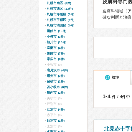
皮膚科専門
札幌市南区
(6件)
札幌市西区
(13件)
皮膚科領域（ア
札幌市厚別区
(8件)
確な判断と治療
札幌市手稲区
(5件)
札幌市清田区
(4件)
函館市
(15件)
小樽市
(3件)
旭川市
(15件)
室蘭市
(4件)
釧路市
(7件)
帯広市
(6件)
夕張市
(0)
岩見沢市
(4件)
網走市
(2件)
標準
留萌市
(1件)
苫小牧市
(6件)
稚内市
(2件)
1-4
件 / 4件中
美唄市
(0)
芦別市
(0)
江別市
(4件)
赤平市
(0)
紋別市
(1件)
士別市
(0)
北見赤十字
名寄市
(1件)