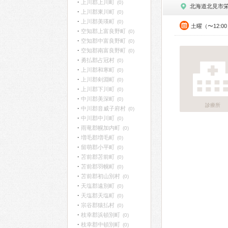
上川郡上川町
(0)
北海道北見市
上川郡東川町
(0)
上川郡美瑛町
(0)
土曜（〜12:0
空知郡上富良野町
(0)
空知郡中富良野町
(0)
空知郡南富良野町
(0)
勇払郡占冠村
(0)
上川郡和寒町
(0)
上川郡剣淵町
(0)
上川郡下川町
(0)
中川郡美深町
(0)
診療所
中川郡音威子府村
(0)
中川郡中川町
(0)
雨竜郡幌加内町
(0)
増毛郡増毛町
(0)
留萌郡小平町
(0)
苫前郡苫前町
(0)
苫前郡羽幌町
(0)
苫前郡初山別村
(0)
天塩郡遠別町
(0)
天塩郡天塩町
(0)
宗谷郡猿払村
(0)
枝幸郡浜頓別町
(0)
枝幸郡中頓別町
(0)