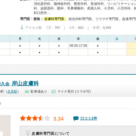
消化器外科、脳神経外科、整形外科、形成外科、リハビリテーショ
科、泌尿器科、眼科、耳鼻咽喉科、産婦人科、小児科、小児外科、
科口腔外…
専門医・資格：
皮膚科専門医
、総合内科専門医、リウマチ専門医、血液専門医、外科専門医、呼吸器外科専門医、循環器専門医、消化器病専門医、消化器外科専門医、肝臓専門医、消化器内視鏡専門医、泌尿器科専門医、腎臓専門医、脳血管内治療専門医、脳神経外科専門医、整形外科専門医、形成外科専門医、眼科専門医、耳鼻咽喉科専門医、産婦人科専門医、産科婦人科腹腔鏡技術認定医、小児科専門医、認知症専門医、精神科専門
アクセス数 7月：
787
| 6月：
802
| 年間：
8,495
月
火
水
木
金
土
08:30-17:05
●
●
●
●
●
●
●
●
岸山皮膚科
美久会
桜町（
北見駅
）
駐車場あり
マイナ受付 (スマホ可)
0）
3.34
口コミ2件
皮膚科専門医について