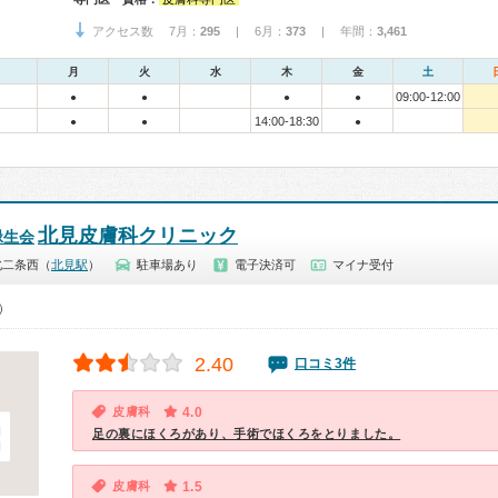
アクセス数 7月：
295
| 6月：
373
| 年間：
3,461
月
火
水
木
金
土
09:00-12:00
●
●
●
●
14:00-18:30
●
●
●
北見皮膚科クリニック
緑生会
北二条西（
北見駅
）
駐車場あり
電子決済可
マイナ受付
0）
2.40
口コミ3件
皮膚科
4.0
足の裏にほくろがあり、手術でほくろをとりました。
皮膚科
1.5