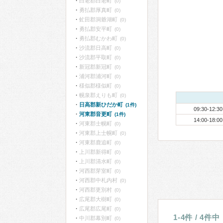
白老郡白老町
(0)
勇払郡厚真町
(0)
虻田郡洞爺湖町
(0)
勇払郡安平町
(0)
勇払郡むかわ町
(0)
沙流郡日高町
(0)
沙流郡平取町
(0)
新冠郡新冠町
(0)
浦河郡浦河町
(0)
様似郡様似町
(0)
幌泉郡えりも町
(0)
日高郡新ひだか町
(1件)
09:30-12:30
河東郡音更町
(1件)
14:00-18:00
河東郡士幌町
(0)
河東郡上士幌町
(0)
河東郡鹿追町
(0)
上川郡新得町
(0)
上川郡清水町
(0)
河西郡芽室町
(0)
河西郡中札内村
(0)
河西郡更別村
(0)
広尾郡大樹町
(0)
広尾郡広尾町
(0)
1-4件 / 4件中
中川郡幕別町
(0)