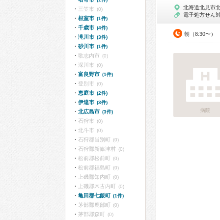
北海道北見市
三笠市
(0)
電子処方せん
根室市
(1件)
千歳市
(4件)
朝（8:30〜）
滝川市
(3件)
砂川市
(1件)
歌志内市
(0)
深川市
(0)
富良野市
(1件)
登別市
(0)
恵庭市
(2件)
伊達市
(3件)
病院
北広島市
(3件)
石狩市
(0)
北斗市
(0)
石狩郡当別町
(0)
石狩郡新篠津村
(0)
松前郡松前町
(0)
松前郡福島町
(0)
上磯郡知内町
(0)
上磯郡木古内町
(0)
亀田郡七飯町
(1件)
茅部郡鹿部町
(0)
茅部郡森町
(0)