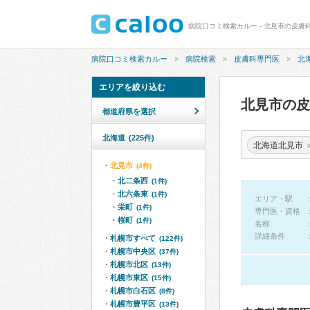
病院口コミ検索カルー - 北見市の皮膚
病院口コミ検索カルー
病院検索
皮膚科専門医
北
エリアを絞り込む
北見市の
都道府県を選択
北海道
(225件)
北海道北見市
北見市
(4件)
北二条西
(1件)
北六条東
(1件)
エリア・駅
栄町
(1件)
専門医・資格
桜町
(1件)
名称
詳細条件
札幌市すべて
(122件)
札幌市中央区
(37件)
札幌市北区
(13件)
札幌市東区
(15件)
札幌市白石区
(8件)
札幌市豊平区
(13件)