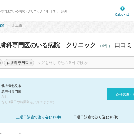
科専門医のいる病院・クリニック 4件 口コミ・評判
Calooとは
海道
北見市
皮膚科専門医のいる病院・クリニック
口コミ
（4件）
×
×
皮膚科専門医
北海道北見市
皮膚科専門医
条件変更・
なし
なし (曜日や時間帯を指定できます)
土曜日診療で絞り込む (3件)
日曜日診療で絞り込む (0件)