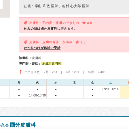
在籍：岸山 和敬 医師、谷村 心太郎 医師
皮膚科・毛包炎・皮膚のできもの
4.0
休みの日は國分皮膚科に行きます。
皮膚科・皮膚の発疹・かゆみ
3.5
かかりつけが休診で受診
診療科：
皮膚科
専門医・資格：
皮膚科専門医
アクセス数 7月：
233
| 6月：
207
| 年間：
2,408
月
火
水
木
金
土
09:00-12:00
●
●
●
●
14:00-18:30
●
●
●
國分皮膚科
美久会