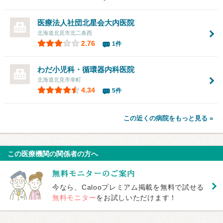
医療法人社団北星会
大内医院
北海道北見市北二条西
2.76
1件
わだ小児科・循環器内科医院
北海道北見市幸町
4.34
5件
この近くの病院をもっと見る »
この医療機関の関係者の方へ
今なら、Calooプレミアム掲載を無料で試せる
無料モニター
をお試しいただけます！