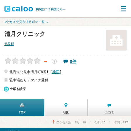
«北海道北見市清月町の一覧へ
清月クリニック
北見駅
－
0件
？
地図
北海道北見市清月町8番1【
】
駐車場あり
マイナ受付
土曜も診療
TOP
地図
口コミ
アクセス数 7月：
18
| 6月：
15
| 年間：
237