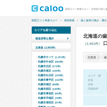
病院口コミ検索カルー
病院検索
歯と歯茎の痛み・腫れ
エリアを絞り込む
北海道の歯
都道府県を選択
口
（2,983件）
北海道
(2,983件)
×
北海道
歯
札幌市すべて
(1,251件)
札幌市中央区
(283件)
札幌市北区
(173件)
札幌市東区
(150件)
札幌市白石区
(105件)
エリア・駅
札幌市豊平区
(132件)
症状
札幌市南区
名称
(68件)
詳細条件
札幌市西区
(140件)
札幌市厚別区
(65件)
札幌市手稲区
(78件)
札幌市清田区
(57件)