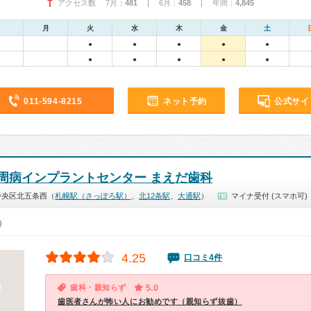
アクセス数 7月：
481
| 6月：
458
| 年間：
4,845
月
火
水
木
金
土
●
●
●
●
●
●
●
●
●
●
011-594-8215
ネット予約
公式サイ
周病インプラントセンター まえだ歯科
中央区北五条西（
札幌駅（さっぽろ駅）
、
北12条駅
、
大通駅
）
マイナ受付 (スマホ可)
0）
4.25
口コミ4件
歯科・親知らず
5.0
歯医者さんが怖い人にお勧めです（親知らず抜歯）