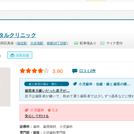
タルクリニック
清田区真栄（
福住駅
、
大谷地駅
、
南郷18丁目駅
）
駐車場あり
マイナ受付
女医在籍
0）
3.90
口コミ2件
小児歯科・虫歯・歯と歯茎の痛み・腫れ・出血
歯と歯茎の痛み・腫れ・出血の口コミ
歯医者大嫌いだった息子が…
小児歯科
5.0
安心して行ける
診療科：
歯科、歯周病科、小児歯科
専門医・資格：
小児歯科専門医