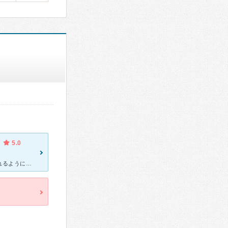
5.0
息子は歯医者が嫌いで、初めて通う歯医者では少しずつ器具などに慣れるように進めましたが、いざ虫歯の治療で削るときには泣いて治療できませんでした。 そこの先生にはこれでは治療できませんと突き放されました