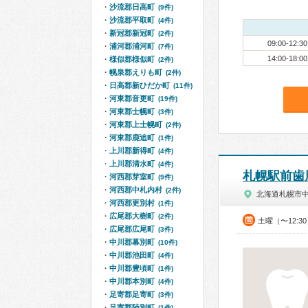
沙流郡日高町
(9件)
沙流郡平取町
(4件)
新冠郡新冠町
(2件)
09:00-12:30
浦河郡浦河町
(7件)
14:00-18:00
様似郡様似町
(2件)
幌泉郡えりも町
(2件)
日高郡新ひだか町
(11件)
河東郡音更町
(19件)
河東郡士幌町
(3件)
河東郡上士幌町
(2件)
河東郡鹿追町
(1件)
上川郡新得町
(4件)
上川郡清水町
(4件)
札幌駅前歯
河西郡芽室町
(9件)
河西郡中札内村
(2件)
北海道札幌市
河西郡更別村
(1件)
広尾郡大樹町
(2件)
土曜（〜12:3
広尾郡広尾町
(3件)
中川郡幕別町
(10件)
中川郡池田町
(4件)
中川郡豊頃町
(1件)
中川郡本別町
(4件)
足寄郡足寄町
(3件)
足寄郡陸別町
(1件)