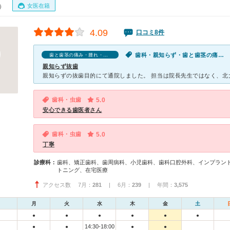
女医在籍
0）
4.09
口コミ8件
歯科・親知らず・歯と歯茎の痛み・腫れ・出血
歯と歯茎の痛み・腫れ・出血の口コミ
親知らず抜歯
歯科・虫歯
5.0
安心できる歯医者さん
歯科・虫歯
5.0
丁寧
診療科：
歯科、矯正歯科、歯周病科、小児歯科、歯科口腔外科、インプラン
トニング、在宅医療
アクセス数 7月：
281
| 6月：
239
| 年間：
3,575
月
火
水
木
金
土
●
●
●
●
●
●
14:30-18:00
●
●
●
●