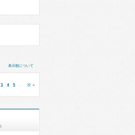
表示順について
3
4
5
…
次 »
)