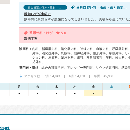
歯科口腔外科・虫歯・歯と歯茎の痛み・腫れ・出血
歯と歯茎の痛み・腫れ・出血の口コミ
親知らずが虫歯に
整形外科・けが
5.0
親切丁寧
診療科：
内科、循環器内科、消化器内科、神経内科、血液内科、呼吸器外科
外科、消化器外科、乳腺科、脳神経外科、整形外科、形成外科、リ
ション科、皮膚科、泌尿器科、眼科、耳鼻咽喉科、産科、婦人科、
児外科、…
専門医・資格：
アクセス数 7月：
4,043
| 6月：
4,130
| 年間：
45,938
月
火
水
木
金
土
●
●
●
●
●
ー歯科