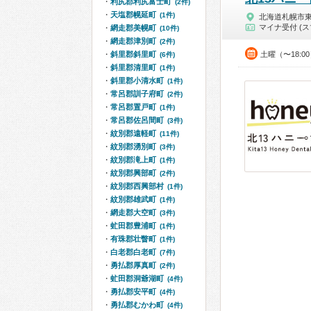
利尻郡利尻富士町
(2件)
天塩郡幌延町
(1件)
北海道札幌市
マイナ受付 (ス
網走郡美幌町
(10件)
網走郡津別町
(2件)
斜里郡斜里町
土曜（〜18:0
(6件)
斜里郡清里町
(1件)
斜里郡小清水町
(1件)
常呂郡訓子府町
(2件)
常呂郡置戸町
(1件)
常呂郡佐呂間町
(3件)
紋別郡遠軽町
(11件)
紋別郡湧別町
(3件)
紋別郡滝上町
(1件)
紋別郡興部町
(2件)
紋別郡西興部村
(1件)
紋別郡雄武町
(1件)
網走郡大空町
(3件)
虻田郡豊浦町
(1件)
有珠郡壮瞥町
(1件)
白老郡白老町
(7件)
勇払郡厚真町
(2件)
虻田郡洞爺湖町
(4件)
勇払郡安平町
(4件)
勇払郡むかわ町
(4件)