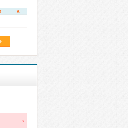
日
祝
ト