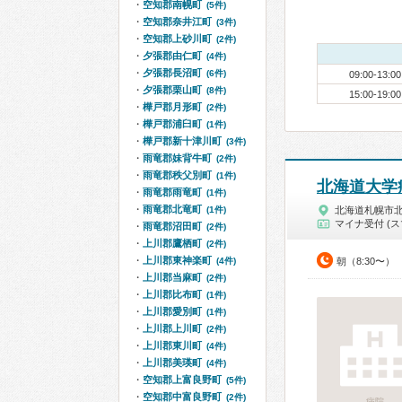
空知郡南幌町
(5件)
空知郡奈井江町
(3件)
空知郡上砂川町
(2件)
夕張郡由仁町
(4件)
夕張郡長沼町
(6件)
09:00-13:00
夕張郡栗山町
(8件)
15:00-19:00
樺戸郡月形町
(2件)
樺戸郡浦臼町
(1件)
樺戸郡新十津川町
(3件)
雨竜郡妹背牛町
(2件)
雨竜郡秩父別町
(1件)
北海道大学
雨竜郡雨竜町
(1件)
雨竜郡北竜町
(1件)
北海道札幌市
マイナ受付 (ス
雨竜郡沼田町
(2件)
上川郡鷹栖町
(2件)
上川郡東神楽町
(4件)
朝（8:30〜）
上川郡当麻町
(2件)
上川郡比布町
(1件)
上川郡愛別町
(1件)
上川郡上川町
(2件)
上川郡東川町
(4件)
上川郡美瑛町
(4件)
空知郡上富良野町
(5件)
空知郡中富良野町
(2件)
病院