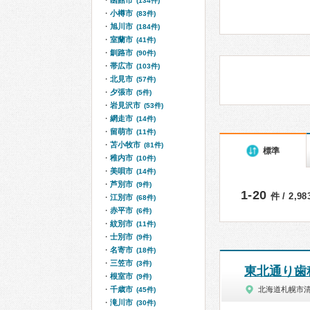
函館市
(134件)
小樽市
(83件)
旭川市
(184件)
室蘭市
(41件)
釧路市
(90件)
帯広市
(103件)
北見市
(57件)
夕張市
(5件)
岩見沢市
(53件)
網走市
(14件)
留萌市
(11件)
苫小牧市
(81件)
標準
稚内市
(10件)
美唄市
(14件)
芦別市
(9件)
1-20
件 / 2,9
江別市
(68件)
赤平市
(6件)
紋別市
(11件)
士別市
(9件)
名寄市
(18件)
三笠市
(3件)
東北通り歯
根室市
(9件)
千歳市
北海道札幌市
(45件)
滝川市
(30件)