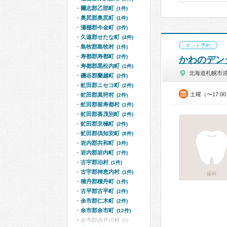
爾志郡乙部町
(1件)
奥尻郡奥尻町
(1件)
瀬棚郡今金町
(3件)
久遠郡せたな町
(4件)
ネット予約
島牧郡島牧村
(1件)
寿都郡寿都町
(2件)
かわのデン
寿都郡黒松内町
(1件)
北海道札幌市
磯谷郡蘭越町
(2件)
虻田郡ニセコ町
(2件)
土曜（〜17:0
虻田郡真狩村
(2件)
虻田郡留寿都村
(1件)
虻田郡喜茂別町
(2件)
虻田郡京極町
(2件)
虻田郡倶知安町
(8件)
岩内郡共和町
(3件)
岩内郡岩内町
(7件)
古宇郡泊村
(1件)
古宇郡神恵内村
(1件)
歯科
積丹郡積丹町
(1件)
古平郡古平町
(2件)
余市郡仁木町
(2件)
余市郡余市町
(12件)
余市郡赤井川村
(0)