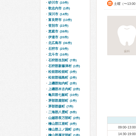
砂川市
(10件)
土曜（〜13:0
歌志内市
(1件)
深川市
(14件)
富良野市
(13件)
登別市
(22件)
恵庭市
(38件)
伊達市
(20件)
北広島市
(36件)
石狩市
(25件)
歯科
北斗市
(16件)
石狩郡当別町
(7件)
石狩郡新篠津村
(1件)
松前郡松前町
(3件)
松前郡福島町
(2件)
上磯郡知内町
(2件)
上磯郡木古内町
(2件)
亀田郡七飯町
(10件)
茅部郡鹿部町
(1件)
茅部郡森町
(7件)
二海郡八雲町
(9件)
山越郡長万部町
(2件)
檜山郡江差町
(4件)
09:00-13:00
檜山郡上ノ国町
(2件)
14:30-19:00
檜山郡厚沢部町
(1件)