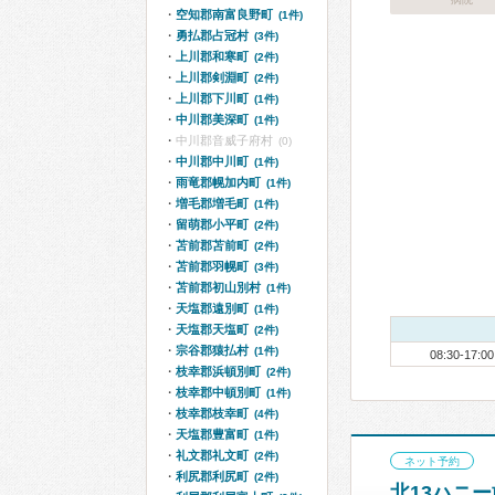
空知郡南富良野町
(1件)
勇払郡占冠村
(3件)
上川郡和寒町
(2件)
上川郡剣淵町
(2件)
上川郡下川町
(1件)
中川郡美深町
(1件)
中川郡音威子府村
(0)
中川郡中川町
(1件)
雨竜郡幌加内町
(1件)
増毛郡増毛町
(1件)
留萌郡小平町
(2件)
苫前郡苫前町
(2件)
苫前郡羽幌町
(3件)
苫前郡初山別村
(1件)
天塩郡遠別町
(1件)
天塩郡天塩町
(2件)
宗谷郡猿払村
(1件)
08:30-17:00
枝幸郡浜頓別町
(2件)
枝幸郡中頓別町
(1件)
枝幸郡枝幸町
(4件)
天塩郡豊富町
(1件)
礼文郡礼文町
(2件)
ネット予約
利尻郡利尻町
(2件)
北13ハニ