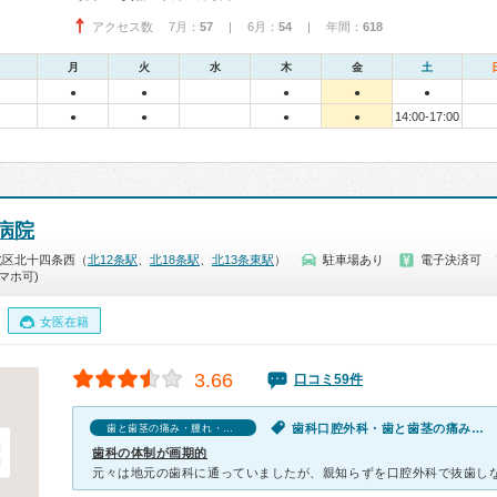
アクセス数 7月：
57
| 6月：
54
| 年間：
618
月
火
水
木
金
土
●
●
●
●
●
14:00-17:00
●
●
●
●
病院
北区北十四条西（
北12条駅
、
北18条駅
、
北13条東駅
）
駐車場あり
電子決済可
マホ可)
女医在籍
3.66
口コミ59件
歯科口腔外科・歯と歯茎の痛み・腫れ・出血
歯と歯茎の痛み・腫れ・出血の口コミ
歯科の体制が画期的