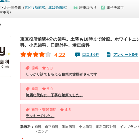
東区北十三条東（
東区役所前駅
、
北13条東駅
）
駐車場あり
電子決済可
マホ可)
0）
東区役所前駅4分の歯科。土曜も18時まで診療。ホワイトニ
科、小児歯科、口腔外科、矯正歯科
4.22
口コミ6件
アンケート8件
歯科
5.0
しっかり診てもらえる信頼の歯医者さんです
歯科
5.0
綺麗な院内に、丁寧な治療でした。
歯科・顎関節症
4.5
ラッキーでした。
診療科：
歯科、矯正歯科、歯周病科、小児歯科、歯科口腔外科、インプラン
トニング