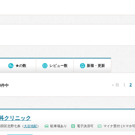
★の数
レビュー数
新着・更新
« 前
1
2
83件中
科クリニック
清田区北野七条（
大谷地駅
）
駐車場あり
電子決済可
マイナ受付 (スマホ可