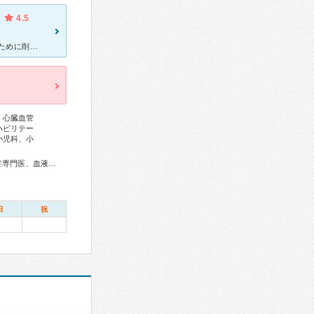
4.5
数年前に親知らずが虫歯になってしまいました。 真横から生えていたために削ることもできず、抜くことになりました。 虫歯になったのは下の左右の親知らずです。 担当して下さった先生が親知らずを抜く過程
、心臓血管
ハビリテー
小児科、小
総合内科専門医、アレルギー専門医、リウマチ専門医、感染症専門医、血液専門医、外科専門医、糖尿病専門医、内分泌代謝科専門医、甲状腺専門医、呼吸器専門医、呼吸器外科専門医、気管支鏡専門医、循環器専門医、心臓血管外科専門医、高血圧専門医、不整脈専門医、消化器病専門医、消化器外科専門医、肝臓専門医、大腸肛門病専門医、消化器内視鏡専門医、泌尿器科専門医、腎臓専門医、透析専門医、脳血管内治療専門医、神経内科専門医、脳神経外科専門医、頭痛専門医、てんかん専門医、整形外科専門医、手外科専門医、リハビリテーション科専門医、脊椎脊髄外科専門医、形成外科専門医、熱傷専門医、皮膚科専門医、眼科専門医、気管食道科専門医、耳鼻咽喉科専門医、めまい相談医、産婦人科専門医、婦人科腫瘍専門医、生殖医療専門医、乳腺専門医、産科婦人科腹腔鏡技術認定医、女性ヘルスケア専門医、周産期(新生児)専門医、小児科専門医、小児外科専門医、小児神経専門医、小児血液・がん専門医、老年病専門医、認知症専門医、一般病院連携精神医学専門医、精神科専門医、麻酔科専門医、ペインクリニック専門医、細胞診専門医、超音波専門医、病理専門医、口腔外科専門医、歯科麻酔専門医、歯周病専門医、小児歯科専門医、歯科放射線専門医、レーザー専門医、核医学専門医、放射線科専門医、臨床遺伝専門医、救急科専門医、漢方専門医、がん薬物療法専門医、がん治療認定医、日本睡眠学会専門医、温泉療法専門医
日
祝