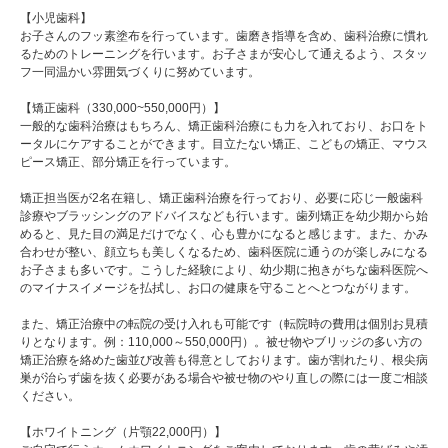
【小児歯科】
お子さんのフッ素塗布を行っています。歯磨き指導を含め、歯科治療に慣れ
るためのトレーニングを行います。お子さまが安心して通えるよう、スタッ
フ一同温かい雰囲気づくりに努めています。
【矯正歯科（330,000~550,000円）】
一般的な歯科治療はもちろん、矯正歯科治療にも力を入れており、お口をト
ータルにケアすることができます。目立たない矯正、こどもの矯正、マウス
ピース矯正、部分矯正を行っています。
矯正担当医が2名在籍し、矯正歯科治療を行っており、必要に応じ一般歯科
診療やブラッシングのアドバイスなども行います。歯列矯正を幼少期から始
めると、見た目の満足だけでなく、心も豊かになると感じます。また、かみ
合わせが整い、顔立ちも美しくなるため、歯科医院に通うのが楽しみになる
お子さまも多いです。こうした経験により、幼少期に抱きがちな歯科医院へ
のマイナスイメージを払拭し、お口の健康を守ることへとつながります。
また、矯正治療中の転院の受け入れも可能です（転院時の費用は個別お見積
りとなります。例：110,000～550,000円）。被せ物やブリッジの多い方の
矯正治療を絡めた歯並び改善も得意としております。歯が割れたり、根尖病
巣が治らず歯を抜く必要がある場合や被せ物のやり直しの際には一度ご相談
ください。
【ホワイトニング（片顎22,000円）】