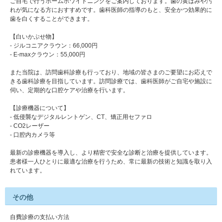
ご自宅で行うホームホワイトニングをご案内しております。歯の黄ばみや汚
れが気になる方におすすめです。歯科医師の指導のもと、安全かつ効果的に
歯を白くすることができます。
【白いかぶせ物】
- ジルコニアクラウン：66,000円
- E-maxクラウン：55,000円
また当院は、訪問歯科診療も行っており、地域の皆さまのご要望にお応えで
きる歯科診療を目指しています。訪問診療では、歯科医師がご自宅や施設に
伺い、定期的な口腔ケアや治療を行います。
【診療機器について】
- 低侵襲なデジタルレントゲン、CT、矯正用セファロ
- CO2レーザー
- 口腔内カメラ等
最新の診療機器を導入し、より精密で安全な診断と治療を提供しています。
患者様一人ひとりに最適な治療を行うため、常に最新の技術と知識を取り入
れています。
その他
自費診療の支払い方法