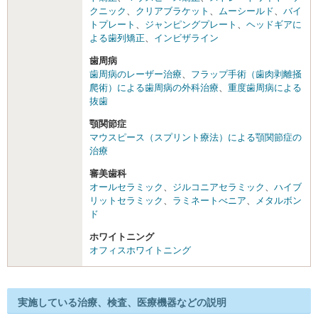
クニック
、
クリアブラケット
、
ムーシールド
、
バイ
トプレート
、
ジャンピングプレート
、
ヘッドギアに
よる歯列矯正
、
インビザライン
歯周病
歯周病のレーザー治療
、
フラップ手術（歯肉剥離掻
爬術）による歯周病の外科治療
、
重度歯周病による
抜歯
顎関節症
マウスピース（スプリント療法）による顎関節症の
治療
審美歯科
オールセラミック
、
ジルコニアセラミック
、
ハイブ
リットセラミック
、
ラミネートべニア
、
メタルボン
ド
ホワイトニング
オフィスホワイトニング
実施している治療、検査、医療機器などの説明