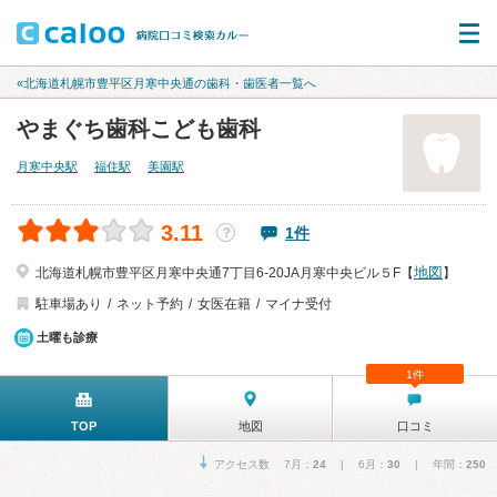
«北海道札幌市豊平区月寒中央通の歯科・歯医者一覧へ
やまぐち歯科こども歯科
月寒中央駅
福住駅
美園駅
3.11
1件
？
地図
北海道札幌市豊平区月寒中央通7丁目6-20JA月寒中央ビル５F【
】
駐車場あり
ネット予約
女医在籍
マイナ受付
土曜も診療
1件
TOP
地図
口コミ
アクセス数 7月：
24
| 6月：
30
| 年間：
250