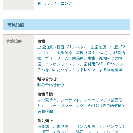
科
、
ホワイトニング
実施治療
実施治療
虫歯
虫歯治療（軽度, C1レベル）
、
虫歯治療（中度, C2
レベル）
、
虫歯治療（重度, C3-4レベル）
、
根管治
療
、
ブリッジ
、
入れ歯治療
、
虫歯・親知らずの抜
歯
、
コンポジットレジン
、
歯科用CAD・CAMシス
テムを用いたハイブリッドレジンによる歯冠補綴
嚙み合わせ
噛み合わせ治療
虫歯予防
フッ素塗布
、
シーラント
、
スケーリング（歯石取
り）
、
ルートプレーニング
、
PMTC（専門的機械的
歯面掃除）
歯列矯正
表側矯正
、
裏側矯正（リンガル矯正）
、
インプラン
ト矯正
、
マウスピース矯正
、
ストレートワイヤーテ