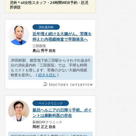
児科＊all女性スタッフ・24時間WEB予約・託児
所併設
消化器内科
近年増え続ける大腸がん。苦痛を
抑えた内視鏡検査で早期発見へ
三田医院
奥山 秀平
院長
JR田町駅、都営地下鉄三田駅からそれぞれ徒歩5
分の消化器内科「三田医院」では、手間も時間
もコストも惜しまず、苦痛の少ない大腸内視鏡
検査を提供し…(
続きを読む
)
ペインクリニック
鼠径ヘルニアの日帰り手術。ポイ
ントは麻酔科医の存在
新橋DAYクリニック
岡村 正之
院長