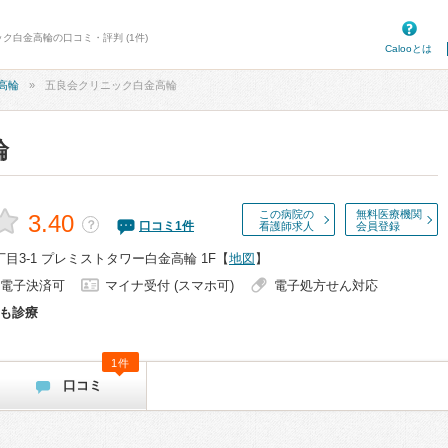
ク白金高輪の口コミ・評判 (1件)
Calooとは
高輪
五良会クリニック白金高輪
輪
この病院の
無料医療機関
3.40
？
口コミ
1
件
看護師求人
会員登録
目3-1 プレミストタワー白金高輪 1F
【
地図
】
電子決済可
マイナ受付 (スマホ可)
電子処方せん対応
も診療
1件
口コミ