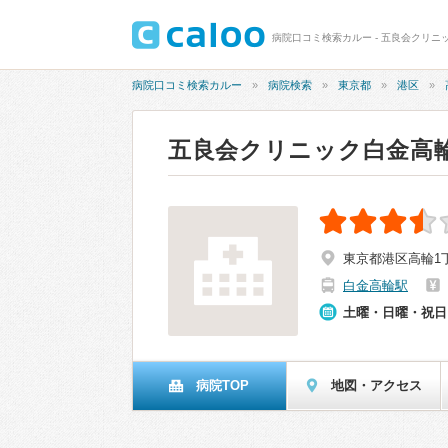
病院口コミ検索カルー - 五良会クリニッ
病院口コミ検索カルー
病院検索
東京都
港区
五良会クリニック白金高
東京都港区高輪1丁
白金高輪駅
土曜・日曜・祝日
病院TOP
地図・アクセス