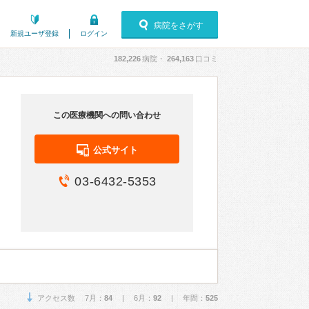
病院をさがす
新規ユーザ登録
ログイン
182,226
病院・
264,163
口コミ
この医療機関への問い合わせ
公式サイト
03-6432-5353
アクセス数 7月：
84
| 6月：
92
| 年間：
525