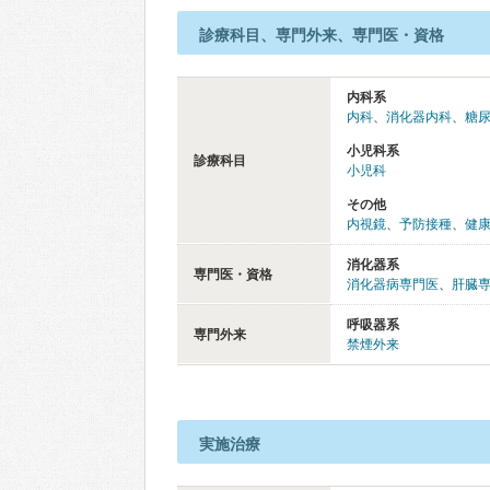
診療科目、専門外来、専門医・資格
内科系
内科
、
消化器内科
、
糖
小児科系
診療科目
小児科
その他
内視鏡
、
予防接種
、
健
消化器系
専門医・資格
消化器病専門医
、
肝臓
呼吸器系
専門外来
禁煙外来
実施治療