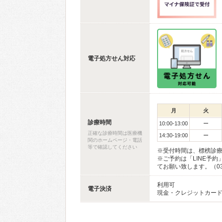
電子処方せん対応
月
火
診療時間
10:00-13:00
ー
正確な診療時間は医療機
14:30-19:00
ー
関のホームページ・電話
等で確認してください
※受付時間は、標榜診療
※ご予約は「LINE予
てお願い致します。（03-6
利用可
電子決済
現金・クレジットカード