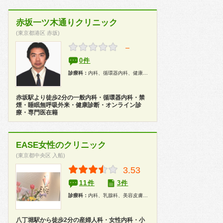
赤坂一ツ木通りクリニック
(東京都港区 赤坂)
－
0件
診療科：
内科、循環器内科、健康診断
赤坂駅より徒歩2分の一般内科・循環器内科・禁
煙・睡眠無呼吸外来・健康診断・オンライン診
療・専門医在籍
EASE女性のクリニック
(東京都中央区 入船)
3.53
11件
3件
診療科：
内科、乳腺科、美容皮膚科、婦人科、産婦人科、小児科、漢方、人間ドック
八丁堀駅から徒歩2分の産婦人科・女性内科・小