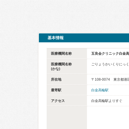
基本情報
医療機関名称
五良会クリニック白金
医療機関名称
ごりょうかいくりにっ
(かな)
所在地
〒108-0074 東京都
最寄駅
白金高輪駅
アクセス
白金高輪駅よりすぐ