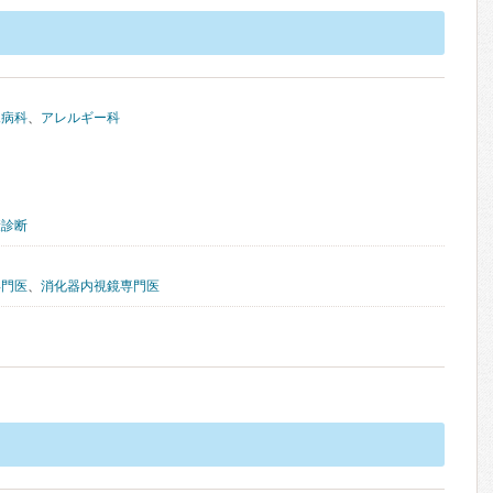
尿病科
、
アレルギー科
康診断
専門医
、
消化器内視鏡専門医