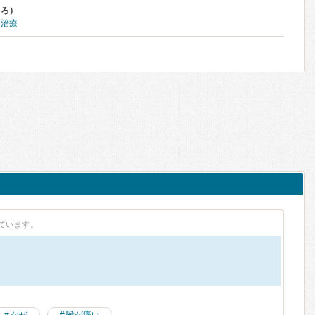
くろ）
ー治療
ています。
）