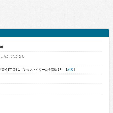
高輪
くしろがねたかなわ
港区高輪1丁目3-1 プレミストタワー白金高輪 1F 【
地図
】