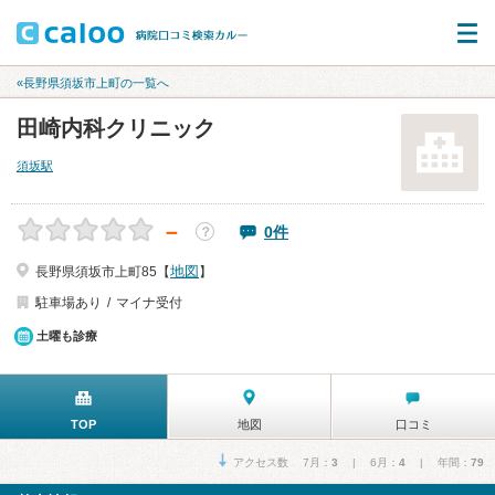
«長野県須坂市上町の一覧へ
田崎内科クリニック
須坂駅
－
0件
？
地図
長野県須坂市上町85【
】
駐車場あり
マイナ受付
土曜も診療
TOP
地図
口コミ
アクセス数 7月：
3
| 6月：
4
| 年間：
79