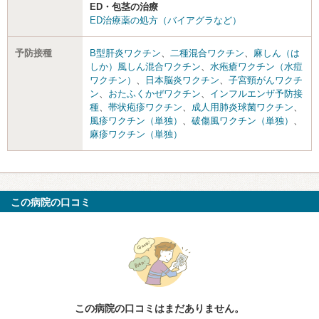
ED・包茎の治療
ED治療薬の処方（バイアグラなど）
予防接種
B型肝炎ワクチン
、
二種混合ワクチン
、
麻しん（は
しか）風しん混合ワクチン
、
水疱瘡ワクチン（水痘
ワクチン）
、
日本脳炎ワクチン
、
子宮頸がんワクチ
ン
、
おたふくかぜワクチン
、
インフルエンザ予防接
種
、
帯状疱疹ワクチン
、
成人用肺炎球菌ワクチン
、
風疹ワクチン（単独）
、
破傷風ワクチン（単独）
、
麻疹ワクチン（単独）
この病院の口コミ
この病院の口コミはまだありません。