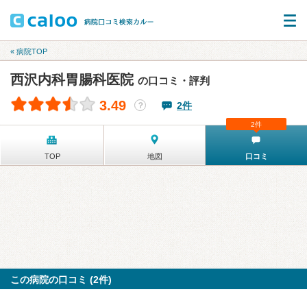
« 病院TOP
西沢内科胃腸科医院
の口コミ・評判
3.49
2件
？
2件
TOP
地図
口コミ
この病院の口コミ (2件)