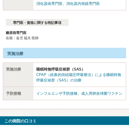
消化器病専門医
、
消化器内視鏡専門医
専門医・資格に関する特記事項
糖尿病専門医
在籍：金児 猛夫 医師
実施治療
実施治療
睡眠時無呼吸症候群（SAS）
CPAP（経鼻的持続陽圧呼吸療法）による睡眠時無
呼吸症候群（SAS）の治療
予防接種
インフルエンザ予防接種
、
成人用肺炎球菌ワクチン
この病院の口コミ