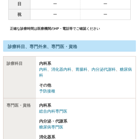
日
ー
ー
祝
ー
ー
正確な診療時間は医療機関のHP・電話等でご確認ください
診療科目、専門外来、専門医・資格
診療科目
内科系
内科
、
消化器内科
、
胃腸科
、
内分泌代謝科
、
糖尿病
科
その他
予防接種
専門医・資格
内科系
総合内科専門医
内分泌・代謝系
糖尿病専門医
消化器系