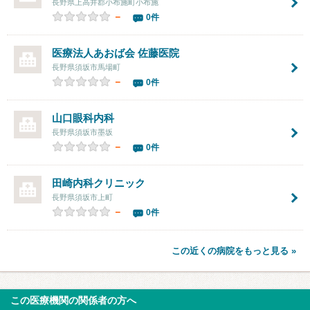
長野県上高井郡小布施町小布施
－
0件
医療法人あおば会
佐藤医院
長野県須坂市馬場町
－
0件
山口眼科内科
長野県須坂市墨坂
－
0件
田崎内科クリニック
長野県須坂市上町
－
0件
この近くの病院をもっと見る »
この医療機関の関係者の方へ