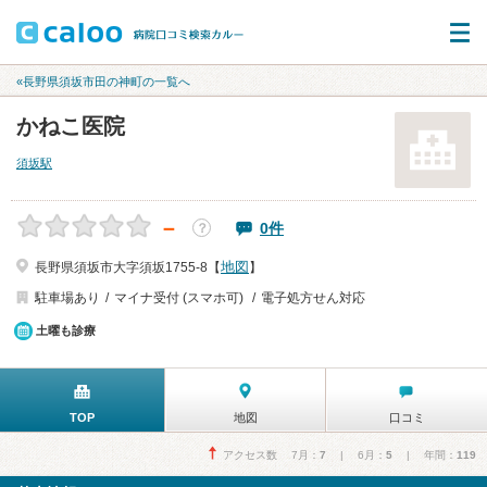
«長野県須坂市田の神町の一覧へ
かねこ医院
須坂駅
－
0件
？
地図
長野県須坂市大字須坂1755-8【
】
駐車場あり
マイナ受付 (スマホ可)
電子処方せん対応
土曜も診療
TOP
地図
口コミ
アクセス数 7月：
7
| 6月：
5
| 年間：
119