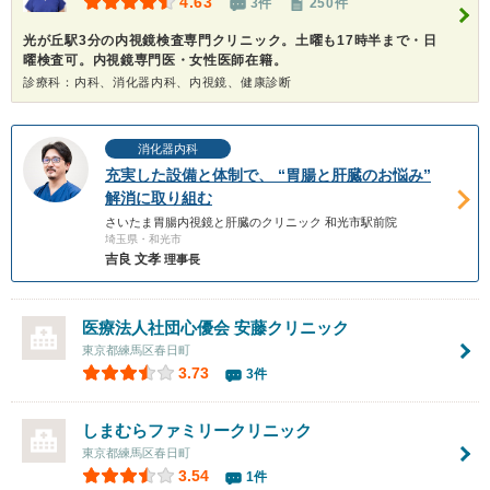
4.63
3件
250件
光が丘駅3分の内視鏡検査専門クリニック。土曜も17時半まで・日
曜検査可。内視鏡専門医・女性医師在籍。
診療科：内科、消化器内科、内視鏡、健康診断
消化器内科
充実した設備と体制で、 “胃腸と肝臓のお悩み”
解消に取り組む
さいたま胃腸内視鏡と肝臓のクリニック 和光市駅前院
埼玉県・和光市
吉良 文孝
理事長
医療法人社団心優会
安藤クリニック
東京都練馬区春日町
3.73
3件
しまむらファミリークリニック
東京都練馬区春日町
3.54
1件