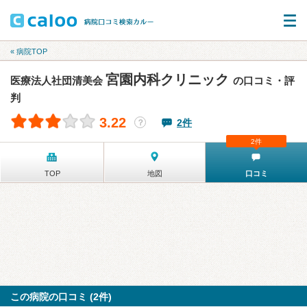
« 病院TOP
宮園内科クリニック
医療法人社団清美会
の口コミ・評
判
3.22
2件
？
2件
TOP
地図
口コミ
この病院の口コミ (2件)