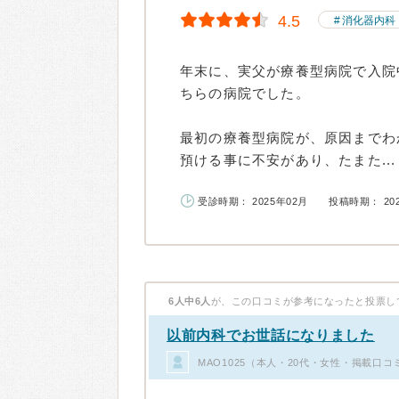
4.5
消化器内科
年末に、実父が療養型病院で入院
ちらの病院でした。
最初の療養型病院が、原因までわ
預ける事に不安があり、たまた...
受診時期： 2025年02月
投稿時期： 20
6人中6人
が、この口コミが参考になったと投票し
以前内科でお世話になりました
MAO1025（本人・20代・女性・掲載口コ