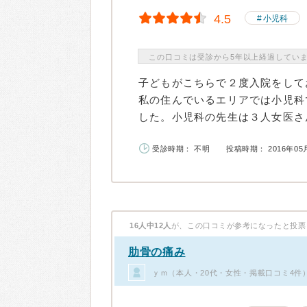
4.5
小児科
この口コミは受診から5年以上経過してい
子どもがこちらで２度入院をして
私の住んでいるエリアでは小児科
した。小児科の先生は３人女医さん
受診時期： 不明
投稿時期： 2016年05
16人中12人
が、この口コミが参考になったと投票
肋骨の痛み
ｙｍ（本人・20代・女性・掲載口コミ4件