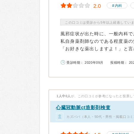
2.0
内科
この口コミは受診から5年以上経過してい
風邪症状が出た時に、一般内科で
私自身薬剤師なのである程度薬の
「お好きな薬出しますよ！」と言わ
受診時期： 2020年09月
投稿時期： 20
1人中0人
が、この口コミが参考になったと投票し
心臓冠動脈ct造影剤検査
カズパパ（本人・50代・男性・掲載口コミ