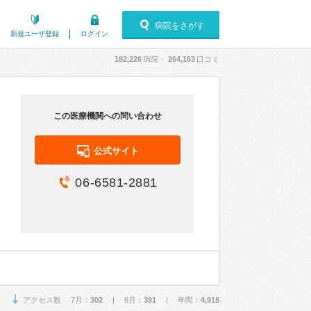
病院をさがす
新規ユーザ登録
ログイン
182,226
病院・
264,163
口コミ
この医療機関への問い合わせ
公式サイト
06-6581-2881
アクセス数 7月：
302
| 6月：
391
| 年間：
4,918