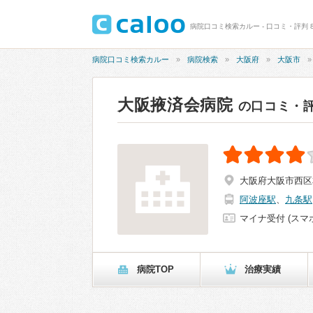
病院口コミ検索カルー - 口コミ・評判 8
病院口コミ検索カルー
病院検索
大阪府
大阪市
大阪掖済会病院
の口コミ・
大阪府大阪市西区本田
阿波座駅
、
九条駅
マイナ受付 (スマ
病院TOP
治療実績