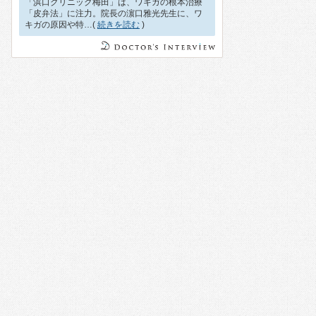
「浜口クリニック梅田」は、ワキガの根本治療
「皮弁法」に注力。院長の濵口雅光先生に、ワ
キガの原因や特…(
続きを読む
)