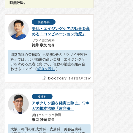
時無呼吸。
美容外科
美肌・エイジングケアの効果を高
める「コンビネーション治療」
ツツイ美容外科
筒井 康文
院長
御堂筋線心斎橋駅から徒歩1分の「ツツイ美容外
科」では、より効果の高い美肌・エイジングケ
アを求める患者に向けて、複数の治療を組み合
わせるコンビ…(
続きを読む
)
皮膚科
アポクリン腺を確実に除去。ワキ
ガの根本治療「皮弁法」
浜口クリニック梅田
濵口 雅光
院長
大阪・梅田の形成外科・皮膚科・美容皮膚科