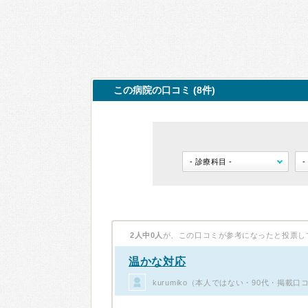
この病院の口コミ (8件)
2人中0人
が、この口コミが参考になったと投票し
温かな対応
kurumiko（本人ではない・90代・掲載口