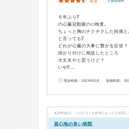
4.5
放射線科
６年ぶり⁉️
の心臓冠動脈のct検査。
ちょっと胸のチクチクした鈍痛と
と言っても⁉️
どれが心臓の大事に繋がる症状？
掛かり付けに相談したところ
大丈夫やと思うけど？
いや⁉...
受診時期： 2023年02月
投稿時期： 20
4人中3人
が、この口コミが参考になったと投票し
居心地の良い病院