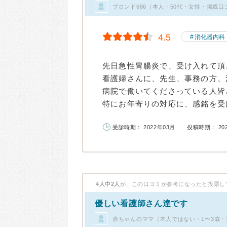
ブロンド686（本人・50代・女性・掲載口
4.5
消化器内科
先日急性胃腸炎で、受け入れて頂
看護婦さんに、先生、事務の方、
病院で働いてくださっている人皆
特にお年寄りの対応に、感銘を受け
受診時期： 2022年03月
投稿時期： 20
4人中2人
が、この口コミが参考になったと投票し
優しい看護師さん達です
赤ちゃんのママ（本人ではない・1〜3歳・