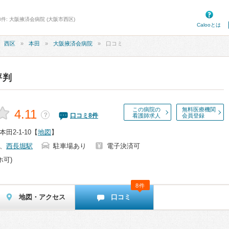
件: 大阪掖済会病院 (大阪市西区)
Calooとは
西区
本田
大阪掖済会病院
口コミ
評判
この病院の
無料医療機関
4.11
？
口コミ
8
件
看護師求人
会員登録
2-1-10
【
地図
】
、
西長堀駅
駐車場あり
電子決済可
ホ可)
8件
地図・アクセス
口コミ