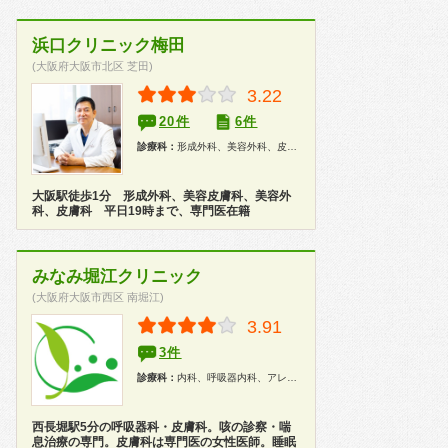
浜口クリニック梅田
(大阪府大阪市北区 芝田)
3.22
20件
6件
診療科：
形成外科、美容外科、皮膚科、泌尿器科
大阪駅徒歩1分 形成外科、美容皮膚科、美容外
科、皮膚科 平日19時まで、専門医在籍
みなみ堀江クリニック
(大阪府大阪市西区 南堀江)
3.91
3件
診療科：
内科、呼吸器内科、アレルギー科、外科、皮膚科、美容皮膚科、健康診断
西長堀駅5分の呼吸器科・皮膚科。咳の診察・喘
息治療の専門。皮膚科は専門医の女性医師。睡眠