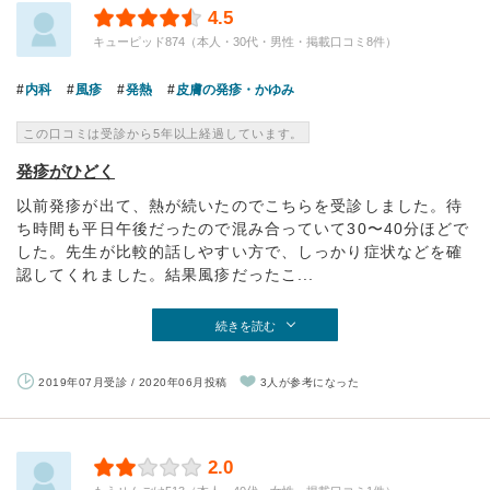
4.5
キューピッド874（本人・30代・男性・掲載口コミ8件）
内科
風疹
発熱
皮膚の発疹・かゆみ
この口コミは受診から5年以上経過しています。
発疹がひどく
以前発疹が出て、熱が続いたのでこちらを受診しました。待
ち時間も平日午後だったので混み合っていて30〜40分ほどで
した。先生が比較的話しやすい方で、しっかり症状などを確
認してくれました。結果風疹だったこ...
続きを読む
2019年07月受診 / 2020年06月投稿
3人が参考になった
2.0