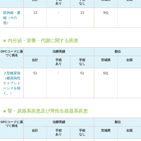
あり
なし
筋拘縮・萎
13
-
13
9位
縮（その
他）
内分泌・栄養・代謝に関する疾患
DPCコードに基
治療実績
順位
づく病名
合計
手術
手術
宮城県
全国
あり
なし
２型糖尿病
51
-
51
6位
（糖尿病性
ケトアシド
ーシスを除
く。）
腎・尿路系疾患及び男性生殖器系疾患
DPCコードに基
治療実績
順位
づく病名
合計
手術
手術
宮城県
全国
あり
なし