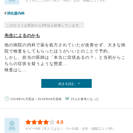
もうせんごけ513（本人・40代・女性・掲載口コミ1件）
消化器内科
この口コミは受診から5年以上経過しています。
先生によるのかも
他の病院の内科で薬を処方されていたが改善せず、大きな病
院で検査をしてもらったほうがいいとのことで予約。
しかし、担当の医師は「本当に症状あるの？」と当初からこ
ちらの症状を疑うような態度…
検査はし...
続きを読む
2018年01月受診 / 2018年09月投稿
15人が参考になった
4.0
ボギー896（本人ではない・5〜10歳・女性・掲載口コミ3件）