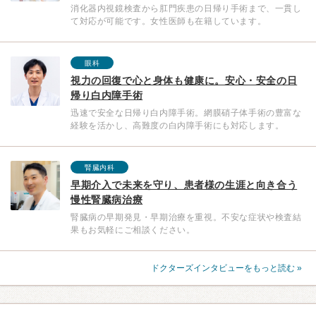
消化器内視鏡検査から肛門疾患の日帰り手術まで、一貫し
て対応が可能です。女性医師も在籍しています。
眼科
視力の回復で心と身体も健康に。安心・安全の日
帰り白内障手術
迅速で安全な日帰り白内障手術。網膜硝子体手術の豊富な
経験を活かし、高難度の白内障手術にも対応します。
腎臓内科
早期介入で未来を守り、患者様の生涯と向き合う
慢性腎臓病治療
腎臓病の早期発見・早期治療を重視。不安な症状や検査結
果もお気軽にご相談ください。
ドクターズインタビューをもっと読む »