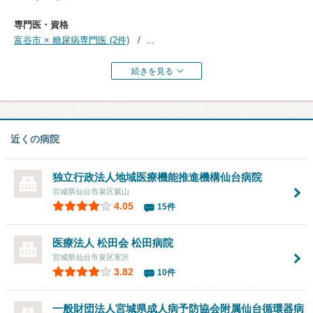
専門医・資格
富谷市 × 糖尿病専門医 (2件)
...
続きを見る
近くの病院
独立行政法人地域医療機能推進機構仙台病院
宮城県仙台市泉区紫山
4.05
15件
医療法人 松田会
松田病院
宮城県仙台市泉区実沢
3.82
10件
一般財団法人宮城県成人病予防協会附属仙台循環器病