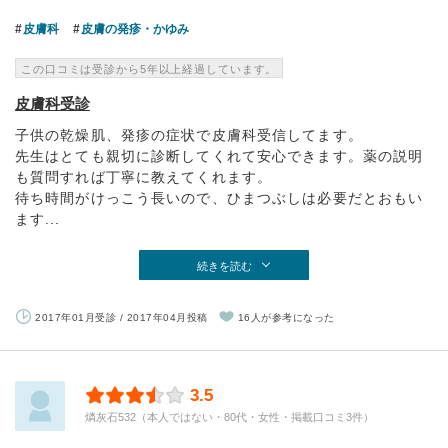
皮膚科
皮膚の発疹・かゆみ
この口コミは受診から5年以上経過しています。
皮膚科受診
子供の乾燥肌、発疹の症状で皮膚科受信してます。
先生はとても親切に診断してくれて安心できます。薬の説明
も質問すれば丁寧に教えてくれます。
待ち時間がけっこう長いので、ひまつぶしは必要だとおもい
ます...
続きを読む
2017年01月受診 / 2017年04月投稿
16人が参考になった
3.5
燐灰石532（本人ではない・80代・女性・掲載口コミ3件）