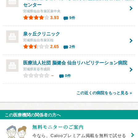
センター
宮城県仙台市泉区泉中央
3.93
9件
泉ヶ丘クリニック
宮城県仙台市泉区桂
2.65
2件
医療法人社団 脳健会
仙台リハビリテーション病院
宮城県富谷市成田
－
0件
この近くの病院をもっと見る »
この医療機関の関係者の方へ
今なら、Calooプレミアム掲載を無料で試せる