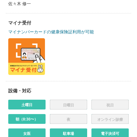
佐々木 修一
マイナ受付
マイナンバーカードの健康保険証利用が可能
設備・対応
土曜日
日曜日
祝日
朝（8:30〜）
夜
オンライン診療
女医
駐車場
電子決済可