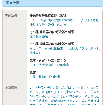
実施治療
実施治療
睡眠時無呼吸症候群（SAS）
CPAP（経鼻的持続陽圧呼吸療法）による睡眠時無
呼吸症候群（SAS）の治療
その他 呼吸器内科/呼吸器外科系
在宅酸素療法
その他 消化器内科/消化器外科系
胃カメラ（胃内視鏡検査）
、
大腸カメラ（大腸内視
鏡検査）
皮膚（あざ・いぼ・ほくろ）
いぼの冷凍凝固法（液体窒素）
虫歯
虫歯・親知らずの抜歯
予防接種
B型肝炎ワクチン
、
麻しん（はしか）風しん混合ワ
クチン
、
水疱瘡ワクチン（水痘ワクチン）
、
子宮頸
がんワクチン
、
おたふくかぜワクチン
、
インフルエ
ンザ予防接種
、
新型コロナワクチン
、
成人用肺炎球