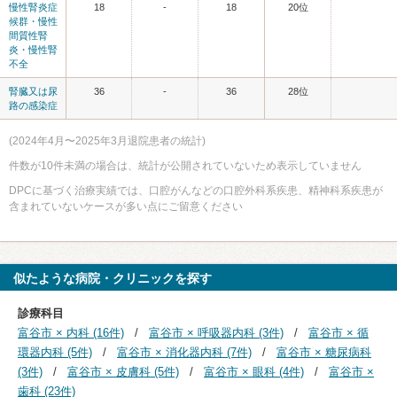
慢性腎炎症
18
-
18
20位
候群・慢性
間質性腎
炎・慢性腎
不全
腎臓又は尿
36
-
36
28位
路の感染症
(2024年4月〜2025年3月退院患者の統計)
件数が10件未満の場合は、統計が公開されていないため表示していません
DPCに基づく治療実績では、口腔がんなどの口腔外科系疾患、精神科系疾患が
含まれていないケースが多い点にご留意ください
似たような病院・クリニックを探す
診療科目
富谷市 × 内科 (16件)
富谷市 × 呼吸器内科 (3件)
富谷市 × 循
環器内科 (5件)
富谷市 × 消化器内科 (7件)
富谷市 × 糖尿病科
(3件)
富谷市 × 皮膚科 (5件)
富谷市 × 眼科 (4件)
富谷市 ×
歯科 (23件)