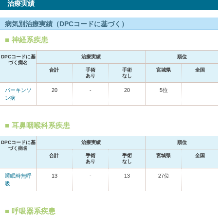
治療実績
病気別治療実績（DPCコードに基づく）
神経系疾患
DPCコードに基
治療実績
順位
づく病名
合計
手術
手術
宮城県
全国
あり
なし
パーキンソ
20
-
20
5位
ン病
耳鼻咽喉科系疾患
DPCコードに基
治療実績
順位
づく病名
合計
手術
手術
宮城県
全国
あり
なし
睡眠時無呼
13
-
13
27位
吸
呼吸器系疾患