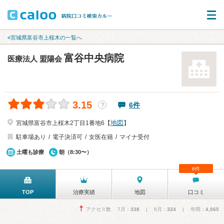
«宮城県富谷市上桜木の一覧へ
富谷中央病院
医療法人 盟陽会
3.15
6件
？
地図
宮城県富谷市上桜木2丁目1番地6【
】
駐車場あり
電子決済可
女医在籍
マイナ受付
土曜も診療
朝（8:30〜）
6件
TOP
治療実績
地図
口コミ
アクセス数 7月：
338
| 6月：
324
| 年間：
4,065