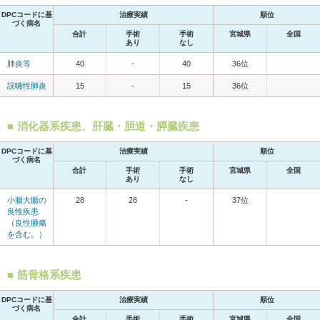
DPCコードに基
治療実績
順位
づく病名
合計
手術
手術
宮城県
全国
あり
なし
肺炎等
40
-
40
36位
誤嚥性肺炎
15
-
15
36位
消化器系疾患、肝臓・胆道・膵臓疾患
DPCコードに基
治療実績
順位
づく病名
合計
手術
手術
宮城県
全国
あり
なし
小腸大腸の
28
28
-
37位
良性疾患
（良性腫瘍
を含む。）
筋骨格系疾患
DPCコードに基
治療実績
順位
づく病名
合計
手術
手術
宮城県
全国