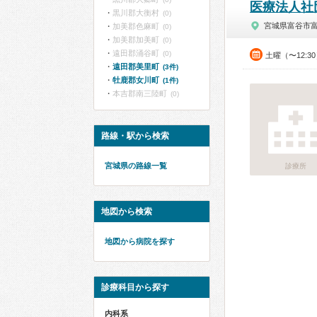
医療法人社
黒川郡大衡村
(0)
宮城県富谷市
加美郡色麻町
(0)
加美郡加美町
(0)
遠田郡涌谷町
(0)
土曜（〜12:3
遠田郡美里町
(3件)
牡鹿郡女川町
(1件)
本吉郡南三陸町
(0)
路線・駅から検索
宮城県の路線一覧
診療所
地図から検索
地図から病院を探す
診療科目から探す
内科系