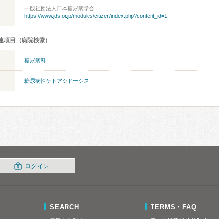
一般社団法人日本糖尿病学会
https://www.jds.or.jp/modules/citizen/index.php?content_id=1
連項目（病院検索）
糖尿病科
糖尿病性ケトアシドーシス
ログイン
SEARCH
TERMS・FAQ