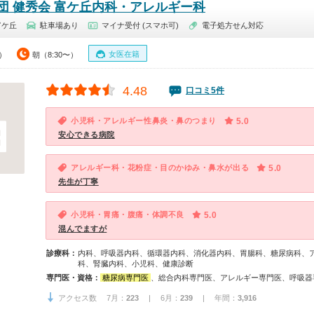
団 健秀会 富ケ丘内科・アレルギー科
富ケ丘
駐車場あり
マイナ受付 (スマホ可)
電子処方せん対応
女医在籍
0）
朝（8:30〜）
4.48
口コミ5件
小児科・アレルギー性鼻炎・鼻のつまり
5.0
安心できる病院
アレルギー科・花粉症・目のかゆみ・鼻水が出る
5.0
先生が丁寧
小児科・胃痛・腹痛・体調不良
5.0
混んでますが
診療科：
内科、呼吸器内科、循環器内科、消化器内科、胃腸科、糖尿病科、
科、腎臓内科、小児科、健康診断
専門医・資格：
糖尿病専門医
、総合内科専門医、アレルギー専門医、呼吸器専門医、気管支鏡専門医、肝臓専門
アクセス数 7月：
223
| 6月：
239
| 年間：
3,916