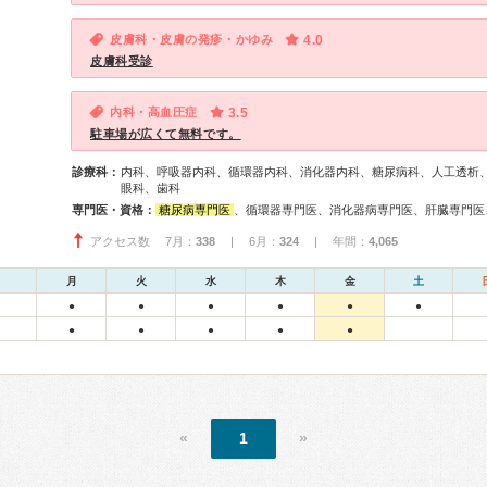
皮膚科・皮膚の発疹・かゆみ
4.0
皮膚科受診
内科・高血圧症
3.5
駐車場が広くて無料です。
診療科：
内科、呼吸器内科、循環器内科、消化器内科、糖尿病科、人工透析
眼科、歯科
専門医・資格：
糖尿病専門医
、循環器専門医、消化器病専門医、肝臓専門医、消化器内視鏡専門医、腎
アクセス数 7月：
338
| 6月：
324
| 年間：
4,065
月
火
水
木
金
土
●
●
●
●
●
●
●
●
●
●
●
«
1
»