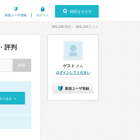
病院をさがす
新規ユーザ登録
ログイン
182,230
病院・
264,124
口コミ
・評判
ゲスト
さん
ログインしてください
新規ユーザ登録
絞り込み »