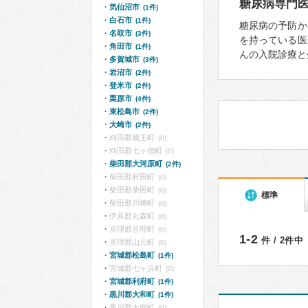
糖尿病専門
気仙沼市
(1件)
白石市
(1件)
糖尿病の予防か
名取市
(3件)
を持っている医
角田市
(1件)
んの入院診療と
多賀城市
(3件)
岩沼市
(2件)
登米市
(2件)
栗原市
(4件)
東松島市
(2件)
大崎市
(2件)
刈田郡蔵王町
(0)
刈田郡七ヶ宿町
(0)
柴田郡大河原町
(2件)
柴田郡村田町
(0)
柴田郡柴田町
(0)
標準
柴田郡川崎町
(0)
伊具郡丸森町
(0)
亘理郡亘理町
(0)
1-2
件 / 2件中
亘理郡山元町
(0)
宮城郡松島町
(1件)
宮城郡七ヶ浜町
(0)
宮城郡利府町
(1件)
黒川郡大和町
(1件)
黒川郡大郷町
(0)