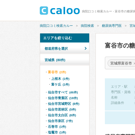
病院口コミ検索カルー - 富谷市の糖尿
病院口コミ検索カルー
病院検索
糖尿病専門医
宮
エリアを絞り込む
富谷市の
都道府県を選択
宮城県
(80件)
宮城県富谷市
富谷市
(2件)
上桜木
(1件)
富ケ丘
(1件)
エリア・駅
専門医・資格
仙台市すべて
(46件)
名称
仙台市青葉区
(18件)
詳細条件
仙台市宮城野区
(8件)
仙台市若林区
(5件)
仙台市太白区
(8件)
仙台市泉区
(7件)
石巻市
(1件)
塩竈市
(1件)