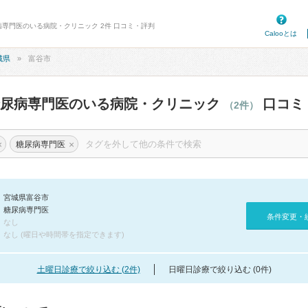
病専門医のいる病院・クリニック 2件 口コミ・評判
Calooとは
城県
富谷市
糖尿病専門医のいる病院・クリニック
口コミ
（2件）
×
×
糖尿病専門医
宮城県富谷市
糖尿病専門医
条件変更・
なし
なし (曜日や時間帯を指定できます)
土曜日診療で絞り込む (2件)
日曜日診療で絞り込む (0件)