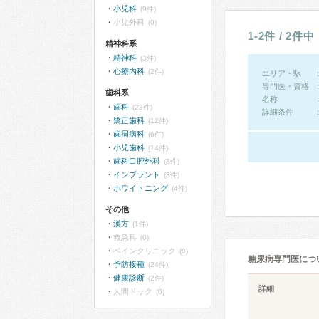
小児科
(9件)
小児外科
(0)
1-2件 / 2件中
精神科系
精神科
(3件)
心療内科
(2件)
エリア・駅
専門医・資格
歯科系
名称
歯科
(23件)
詳細条件
矯正歯科
(12件)
歯周病科
(6件)
小児歯科
(14件)
歯科口腔外科
(8件)
インプラント
(3件)
ホワイトニング
(4件)
その他
漢方
(1件)
救急科
(0)
ペインクリニック
(0)
糖尿病専門医につ
予防接種
(24件)
健康診断
(2件)
詳細
人間ドック
(0)