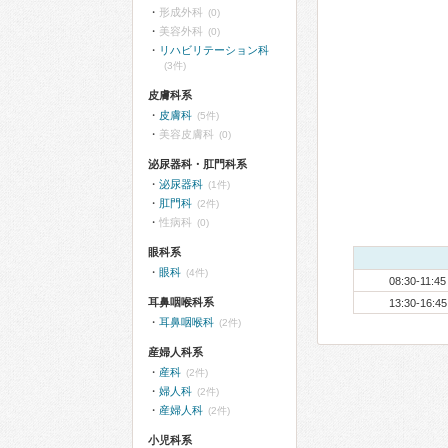
形成外科
(0)
美容外科
(0)
リハビリテーション科
(3件)
皮膚科系
皮膚科
(5件)
美容皮膚科
(0)
泌尿器科・肛門科系
泌尿器科
(1件)
肛門科
(2件)
性病科
(0)
眼科系
眼科
(4件)
08:30-11:45
耳鼻咽喉科系
13:30-16:45
耳鼻咽喉科
(2件)
産婦人科系
産科
(2件)
婦人科
(2件)
産婦人科
(2件)
小児科系