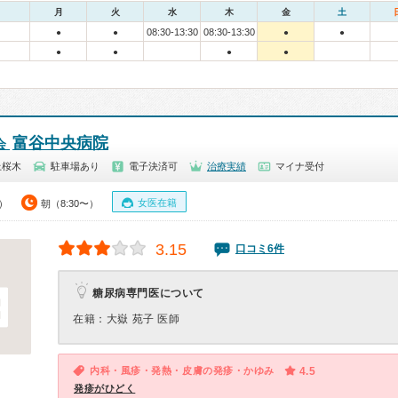
月
火
水
木
金
土
08:30-13:30
08:30-13:30
●
●
●
●
●
●
●
●
富谷中央病院
会
上桜木
駐車場あり
電子決済可
治療実績
マイナ受付
女医在籍
5）
朝（8:30〜）
3.15
口コミ6件
糖尿病専門医について
在籍：大嶽 苑子 医師
内科・風疹・発熱・皮膚の発疹・かゆみ
4.5
発疹がひどく