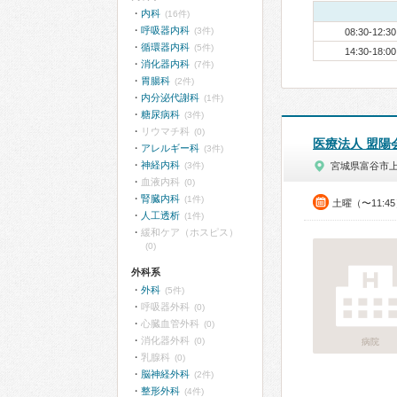
内科
(16件)
呼吸器内科
(3件)
08:30-12:30
循環器内科
(5件)
14:30-18:00
消化器内科
(7件)
胃腸科
(2件)
内分泌代謝科
(1件)
糖尿病科
(3件)
リウマチ科
(0)
医療法人 盟陽
アレルギー科
(3件)
神経内科
(3件)
宮城県富谷市
血液内科
(0)
腎臓内科
(1件)
土曜（〜11:4
人工透析
(1件)
緩和ケア（ホスピス）
(0)
外科系
外科
(5件)
呼吸器外科
(0)
心臓血管外科
(0)
消化器外科
(0)
病院
乳腺科
(0)
脳神経外科
(2件)
整形外科
(4件)