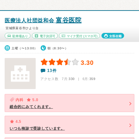
富谷医院
医療法人社団益和会
宮城県富谷市ひより台
駐車場あり
電子決済可
マイナ受付
(スマホ可)
女医在籍
土曜（〜13:00）
朝（8:30〜）
3.30
13件
アクセス数 7月:
330
| 6月:
359
内科
5.0
総合的にみてくれます。
4.5
いつも検診で受診しています。