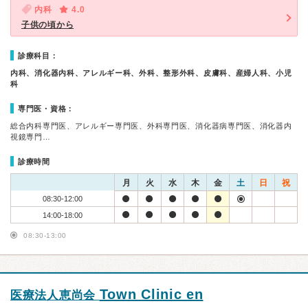
内科
4.0
子供の頃から
診療科目：
内科、消化器内科、アレルギー科、外科、整形外科、皮膚科、産婦人科、小児
科
専門医・資格：
総合内科専門医、アレルギー専門医、外科専門医、消化器病専門医、消化器内
視鏡専門…
診療時間
月
火
水
木
金
土
日
祝
08:30-12:00
14:00-18:00
08:30-13:00
Town Clinic en
医療法人恵尚会