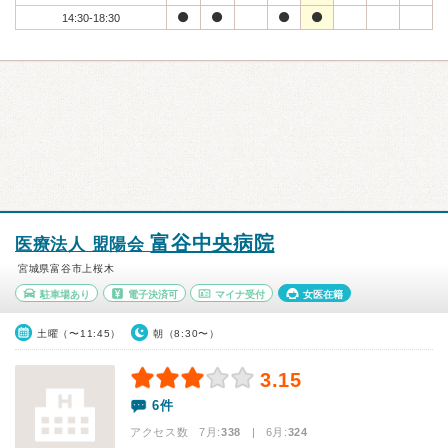
14:30-18:30
富谷中央病院
医療法人 盟陽会
宮城県富谷市上桜木
駐車場あり
電子決済可
マイナ受付
女医在籍
土曜（〜11:45）
朝（8:30〜）
3.15
6件
アクセス数 7月:
338
| 6月:
324