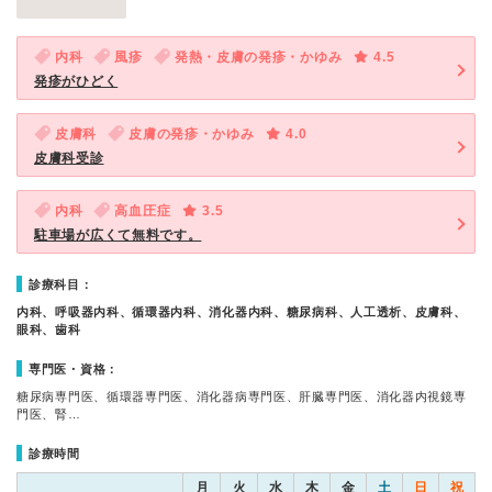
内科
風疹
発熱・皮膚の発疹・かゆみ
4.5
発疹がひどく
皮膚科
皮膚の発疹・かゆみ
4.0
皮膚科受診
内科
高血圧症
3.5
駐車場が広くて無料です。
診療科目：
内科、呼吸器内科、循環器内科、消化器内科、糖尿病科、人工透析、皮膚科、
眼科、歯科
専門医・資格：
糖尿病専門医、循環器専門医、消化器病専門医、肝臓専門医、消化器内視鏡専
門医、腎…
診療時間
月
火
水
木
金
土
日
祝