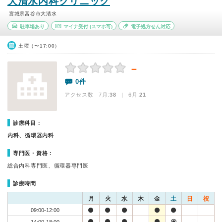
大清水内科クリニック
宮城県富谷市大清水
駐車場あり
マイナ受付
(スマホ可)
電子処方せん対応
土曜（〜17:00）
－
0件
アクセス数 7月:
38
| 6月:
21
診療科目：
内科、循環器内科
専門医・資格：
総合内科専門医、循環器専門医
診療時間
月
火
水
木
金
土
日
祝
09:00-12:00