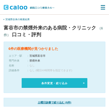
« 宮城県全体の検索結果
富谷市の禁煙外来のある病院・クリニック
（6
口コミ・評判
件）
6件の医療機関が見つかりました
エリア・駅
宮城県富谷市
専門外来
禁煙外来
名称
なし
詳細条件
なし (曜日や時間帯を指定できます)
条件変更・絞り込み
土曜日診療で絞り込む (6件)