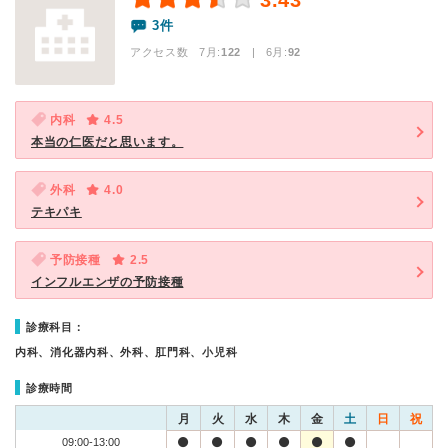
3.43
3件
アクセス数 7月:
122
| 6月:
92
内科
4.5
本当の仁医だと思います。
外科
4.0
テキパキ
予防接種
2.5
インフルエンザの予防接種
診療科目：
内科、消化器内科、外科、肛門科、小児科
診療時間
月
火
水
木
金
土
日
祝
09:00-13:00