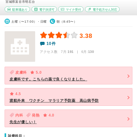
宮城県富谷市明石台
駐車場あり
電子決済可
マイナ受付
電子処方せん対応
土曜（〜17:00）・日曜
朝（8:45〜）
3.38
10件
アクセス数 7月:
191
| 6月:
130
皮膚科
5.0
皮膚科です。こちらの薬で良くなりました。
4.5
渡航外来 ワクチン マラリア予防薬 高山病予防
内科
発熱
4.0
先生が優しい！
診療科目：