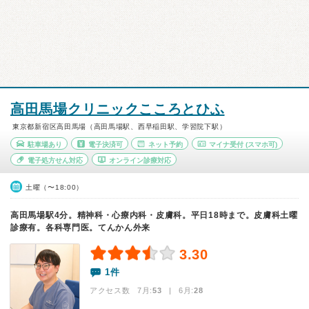
高田馬場クリニックこころとひふ
東京都新宿区高田馬場（高田馬場駅、西早稲田駅、学習院下駅）
駐車場あり
電子決済可
ネット予約
マイナ受付
(スマホ可)
電子処方せん対応
オンライン診療対応
土曜（〜18:00）
高田馬場駅4分。精神科・心療内科・皮膚科。平日18時まで。皮膚科土曜
診療有。各科専門医。てんかん外来
3.30
1件
アクセス数 7月:
53
| 6月:
28