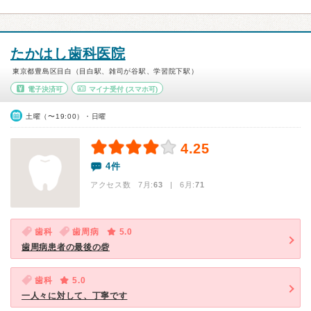
たかはし歯科医院
東京都豊島区目白（目白駅、雑司が谷駅、学習院下駅）
電子決済可
マイナ受付
(スマホ可)
土曜（〜19:00）・日曜
4.25
4件
アクセス数 7月:
63
| 6月:
71
歯科
歯周病
5.0
歯周病患者の最後の砦
歯科
5.0
一人々に対して、丁寧です