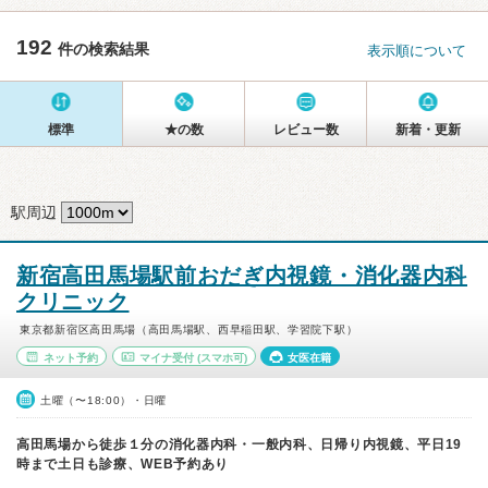
192
件の検索結果
表示順について
標準
★の数
レビュー数
新着・更新
駅周辺
新宿高田馬場駅前おだぎ内視鏡・消化器内科
クリニック
東京都新宿区高田馬場（高田馬場駅、西早稲田駅、学習院下駅）
ネット予約
マイナ受付
(スマホ可)
女医在籍
土曜（〜18:00）・日曜
高田馬場から徒歩１分の消化器内科・一般内科、日帰り内視鏡、平日19
時まで土日も診療、WEB予約あり