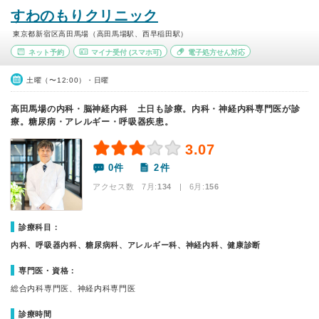
すわのもりクリニック
東京都新宿区高田馬場（高田馬場駅、西早稲田駅）
ネット予約
マイナ受付
(スマホ可)
電子処方せん対応
土曜（〜12:00）・日曜
高田馬場の内科・脳神経内科 土日も診療。内科・神経内科専門医が診
療。糖尿病・アレルギー・呼吸器疾患。
3.07
0件
2件
アクセス数 7月:
134
| 6月:
156
診療科目：
内科、呼吸器内科、糖尿病科、アレルギー科、神経内科、健康診断
専門医・資格：
総合内科専門医、神経内科専門医
診療時間