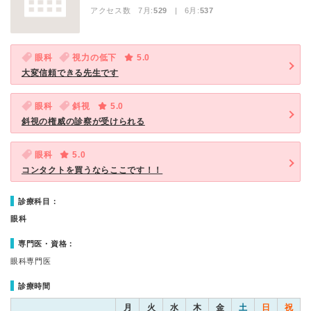
アクセス数 7月:
529
| 6月:
537
眼科
視力の低下
5.0
大変信頼できる先生です
眼科
斜視
5.0
斜視の権威の診察が受けられる
眼科
5.0
コンタクトを買うならここです！！
診療科目：
眼科
専門医・資格：
眼科専門医
診療時間
月
火
水
木
金
土
日
祝