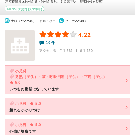
東京都豊島区雑司が谷（雑司が谷駅、学習院下駅、都電雑司ヶ谷駅）
マイナ受付
(スマホ可)
土曜（〜22:30）・日曜・祝日
夜（〜22:30）
4.22
10件
アクセス数 7月:
269
| 6月:
120
小児科
発熱（子供）・咳・呼吸困難（子供）・下痢（子供）
5.0
いつもお世話になっています
小児科
5.0
頼れるかかりつけ
小児科
5.0
心強い場所です