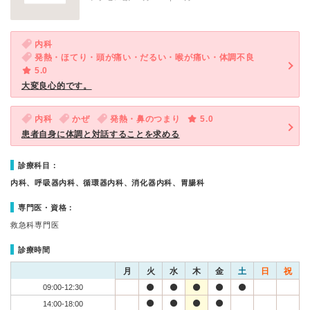
内科
発熱・ほてり・頭が痛い・だるい・喉が痛い・体調不良
5.0
大変良心的です。
内科
かぜ
発熱・鼻のつまり
5.0
患者自身に体調と対話することを求める
診療科目：
内科、呼吸器内科、循環器内科、消化器内科、胃腸科
専門医・資格：
救急科専門医
診療時間
月
火
水
木
金
土
日
祝
09:00-12:30
14:00-18:00