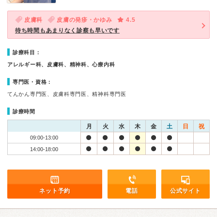
皮膚科
皮膚の発疹・かゆみ
4.5
待ち時間もあまりなく診察も早いです
診療科目：
アレルギー科、皮膚科、精神科、心療内科
専門医・資格：
てんかん専門医、皮膚科専門医、精神科専門医
診療時間
月
火
水
木
金
土
日
祝
09:00-13:00
14:00-18:00
ネット予約
電話
公式サイト