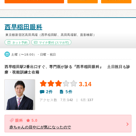
西早稲田眼科
東京都新宿区高田馬場（西早稲田駅、高田馬場駅、面影橋駅）
ネット予約
マイナ受付
(スマホ可)
土曜（〜18:00）・日曜・祝日
西早稲田駅2番出口すぐ、専門医が診る『西早稲田眼科』 土日祝日も診
療・視能訓練士在籍
3.14
2件
5件
アクセス数 7月:
142
| 6月:
137
眼科
5.0
赤ちゃんの目やにが気になったので