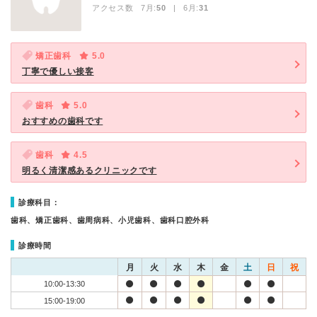
アクセス数 7月:
50
| 6月:
31
矯正歯科
5.0
丁寧で優しい接客
歯科
5.0
おすすめの歯科です
歯科
4.5
明るく清潔感あるクリニックです
診療科目：
歯科、矯正歯科、歯周病科、小児歯科、歯科口腔外科
診療時間
月
火
水
木
金
土
日
祝
10:00-13:30
15:00-19:00