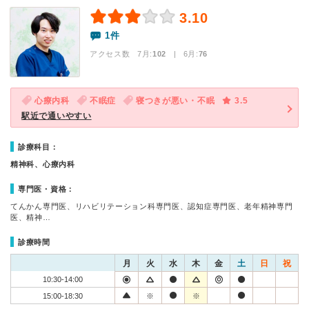
3.10
1件
アクセス数 7月:
102
| 6月:
76
心療内科
不眠症
寝つきが悪い・不眠
3.5
駅近で通いやすい
診療科目：
精神科、心療内科
専門医・資格：
てんかん専門医、リハビリテーション科専門医、認知症専門医、老年精神専門
医、精神…
診療時間
月
火
水
木
金
土
日
祝
10:30-14:00
15:00-18:30
※
※