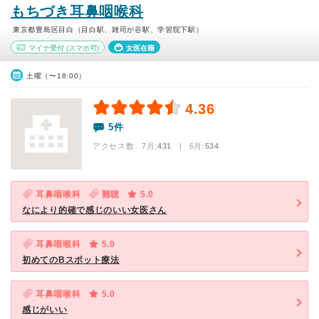
もちづき耳鼻咽喉科
東京都豊島区目白（目白駅、雑司が谷駅、学習院下駅）
マイナ受付
(スマホ可)
女医在籍
土曜（〜18:00）
4.36
5件
アクセス数 7月:
431
| 6月:
534
耳鼻咽喉科
難聴
5.0
なにより的確で感じのいい女医さん
耳鼻咽喉科
5.0
初めてのBスポット療法
耳鼻咽喉科
5.0
感じがいい