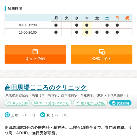
診療時間
月
火
水
木
金
土
日
祝
09:00-12:30
16:00-20:00
ネット予約
公式サイト
高田馬場こころのクリニック
東京都新宿区高田馬場（高田馬場駅、西早稲田駅、早稲田駅（東京メトロ東西線））
ネット予約
マイナ受付
(スマホ可)
電子処方せん対応
女医在籍
土曜（〜18:30）
夜（〜20:00）
高田馬場駅3分の心療内科・精神科。土曜も18時半まで。専門医在籍。う
つ病・ADHD。当日受診可能。