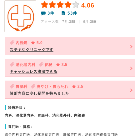
4.06
3件
53件
アクセス数 7月:
388
| 6月:
369
内視鏡
5.0
ステキなクリニックです
消化器内科
便秘
3.5
キャッシュレス決済できる
胃腸科
胸やけ・胃もたれ
2.5
診断内容に少し疑問を持ちました
診療科目：
内科、消化器内科、胃腸科、消化器外科、内視鏡
専門医・資格：
総合内科専門医、消化器病専門医、肝臓専門医、消化器内視鏡専門医