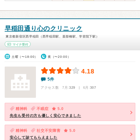
早稲田通り心のクリニック
東京都新宿区西早稲田（西早稲田駅、面影橋駅、学習院下駅）
マイナ受付
土曜（〜18:00）
夜（〜20:00）
4.18
5件
アクセス数 7月:
329
| 6月:
307
精神科
不眠症
5.0
先生も受付の方も優しく安心できました
精神科
社交不安障害
5.0
安心して診てもらえました