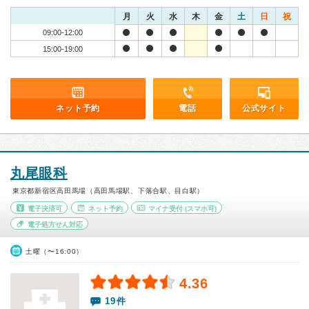
月
火
水
木
金
土
日
祝
09:00-12:00
15:00-19:00
ネット予約
電話
公式サイト
丸尾眼科
東京都新宿区高田馬場（高田馬場駅、下落合駅、目白駅）
電子決済可
ネット予約
マイナ受付
(スマホ可)
電子処方せん対応
土曜（〜16:00）
4.36
19件