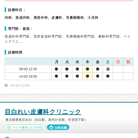
診療科目：
内科、形成外科、美容外科、皮膚科、耳鼻咽喉科、小児科
専門医・資格：
形成外科専門医、気管食道科専門医、耳鼻咽喉科専門医、麻酔科専門医、ペイ
ンクリニ…
診療時間
月
火
水
木
金
土
日
祝
09:00-12:30
14:00-18:00
09:00-13:00
目白れい皮膚科クリニック
東京都豊島区目白（目白駅、雑司が谷駅、学習院下駅）
マイナ受付
(スマホ可)
女医在籍