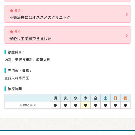
5.0
不妊治療にはオススメのクリニック
5.0
安心して受診できました
診療科目：
内科、美容皮膚科、産婦人科
専門医・資格：
産婦人科専門医
診療時間
月
火
水
木
金
土
日
祝
09:00-19:00