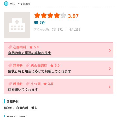
土曜（〜17:30）
3.97
3件
アクセス数 7月:
271
| 6月:
229
心療内科
5.0
自然治癒力重視の真摯な先生
精神科
統合失調症
5.0
症状と時と場合に応じて判断してくれます
精神科
うつ病
3.5
話を聞いてくれます
診療科目：
精神科、心療内科、漢方