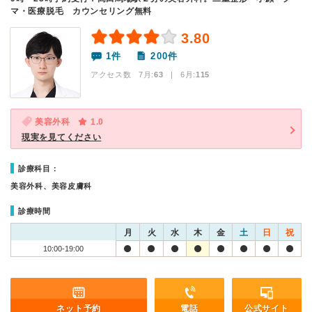
マ・医療脱毛 カウンセリング無料
3.80
1件
200件
アクセス数 7月:
63
| 6月:
115
美容外科
1.0
現実を見てください
診療科目：
美容外科、美容皮膚科
診療時間
月
火
水
木
金
土
日
祝
10:00-19:00
ネット予約
電話
公式サイト