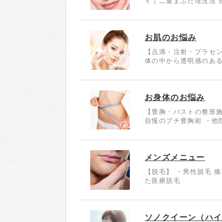
イ｜二重まぶた埋没法 
お肌のお悩み
【点滴・注射・プラセン
体の中から透明感のある
お身体のお悩み
【豊胸・バストの整形施
自慢のプチ豊胸術 ・他
メンズメニュー
【脱毛】 ・男性脱毛 
た医療脱毛
ソノクイーン（ハ