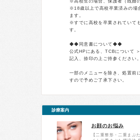
※高校生の場合、保護者（既婚
※18歳以上で高校卒業済みの
ます。
※すでに高校を卒業されていても
す。
◆◆同意書について◆◆
公式HPにある、TCBについて
記入、捺印の上ご持参ください
一部のメニューを除き、処置前
すので予めご了承下さい。
診療案内
お顔のお悩み
【二重整形・二重まぶたの