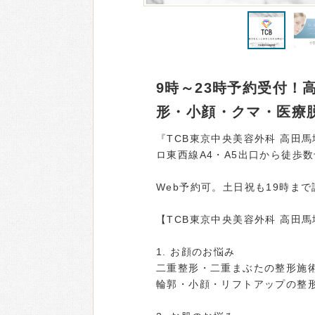
9時～23時予約受付！
形・小顔・クマ・医療
『TCB東京中央美容外科 高田
ロ東西線A4・A5出口から徒歩
Web予約可。土日祝も19時ま
【TCB東京中央美容外科 高田
1. お顔のお悩み
二重整形・二重まぶたの整形施
輪郭・小顔・リフトアップの整