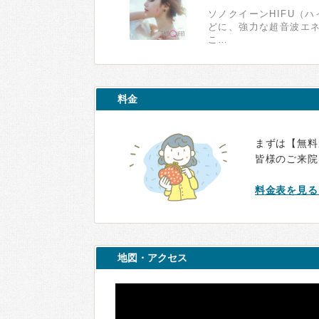
ソノクイーンHIFU（
どに、強力な超音波エネ
こ…
料金
まずは【無料
皆様のご来院
料金表を見る 
地図・アクセス