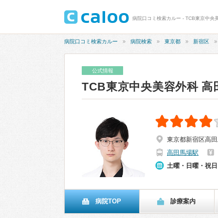
病院口コミ検索カルー - TCB東京中央
病院口コミ検索カルー
病院検索
東京都
新宿区
公式情報
TCB東京中央美容外科 高
東京都新宿区高田馬場
高田馬場駅
土曜・日曜・祝日
病院TOP
診療案内