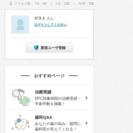
アクセス数 7月：
63
| 6月：
115
| 年間：
726
ゲスト
さん
ログインしてください
新規ユーザ登録
おすすめページ
治療実績
DPC対象病院の治療実績・
手術件数を掲載！
歯科Q&A
あなたの歯の悩み・疑問に
歯科医が答えてくれる！