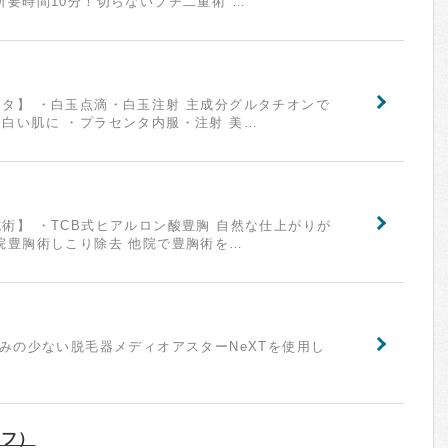
所要時間10分！切らないプチ二重術 …
タ】 ・白玉点滴・白玉注射 主成分グルタチオンで
白い肌に ・プラセンタ内服・注射 美…
術】 ・TCB式ヒアルロン酸豊胸 自然な仕上がりが
院豊胸術しこり除去 他院で豊胸術を…
痛みの少ない脱毛器メディオアスターNeXTを使用し
イフ）