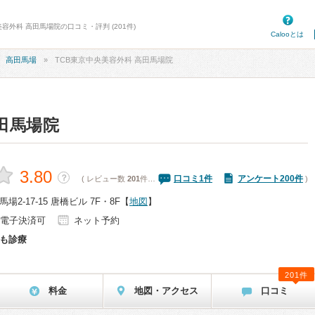
美容外科 高田馬場院の口コミ・評判 (201件)
Calooとは
高田馬場
TCB東京中央美容外科 高田馬場院
田馬場院
3.80
？
口コミ
1
件
アンケート200件
( レビュー数
201
件…
)
2-17-15 唐橋ビル 7F・8F
【
地図
】
電子決済可
ネット予約
も診療
201件
料金
地図・アクセス
口コミ