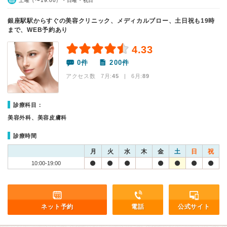
土曜（〜19:00）・日曜・祝日
銀座駅駅からすぐの美容クリニック、メディカルブロー、土日祝も19時
まで、WEB予約あり
4.33
0件
200件
アクセス数 7月:
45
| 6月:
89
診療科目：
美容外科、美容皮膚科
診療時間
月
火
水
木
金
土
日
祝
10:00-19:00
ネット予約
電話
公式サイト