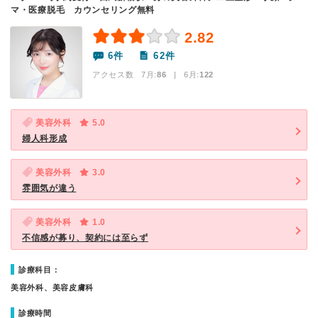
マ・医療脱毛 カウンセリング無料
2.82
6件
62件
アクセス数 7月:
86
| 6月:
122
美容外科
5.0
婦人科形成
美容外科
3.0
雰囲気が違う
美容外科
1.0
不信感が募り、契約には至らず
診療科目：
美容外科、美容皮膚科
診療時間