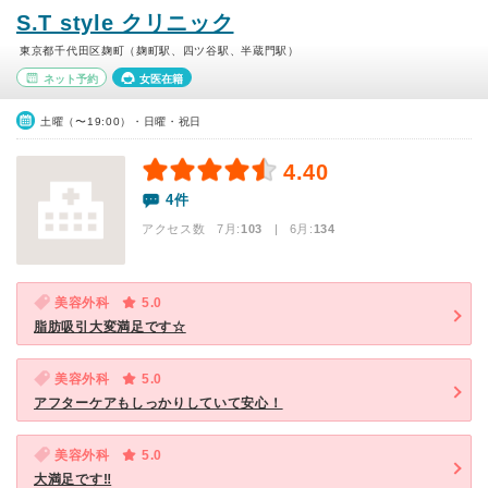
S.T style クリニック
東京都千代田区麹町（麹町駅、四ツ谷駅、半蔵門駅）
ネット予約
女医在籍
土曜（〜19:00）・日曜・祝日
4.40
4件
アクセス数 7月:
103
| 6月:
134
美容外科
5.0
脂肪吸引大変満足です☆
美容外科
5.0
アフターケアもしっかりしていて安心！
美容外科
5.0
大満足です‼