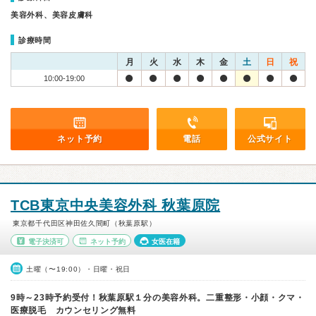
美容外科、美容皮膚科
診療時間
月
火
水
木
金
土
日
祝
10:00-19:00
ネット予約
電話
公式サイト
TCB東京中央美容外科 秋葉原院
東京都千代田区神田佐久間町（秋葉原駅）
電子決済可
ネット予約
女医在籍
土曜（〜19:00）・日曜・祝日
9時～23時予約受付！秋葉原駅１分の美容外科。二重整形・小顔・クマ・
医療脱毛 カウンセリング無料