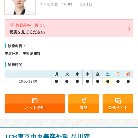
アクセス数 7月:
63
| 6月:
115
美容外科
1.0
現実を見てください
診療科目：
美容外科、美容皮膚科
診療時間
月
火
水
木
金
土
日
祝
10:00-19:00
ネット予約
電話
公式サイト
TCB東京中央美容外科 品川院