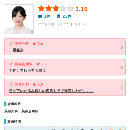
3.15
3件
23件
アクセス数 7月:
77
| 6月:
62
美容外科
5.0
二重整形
美容皮膚科
2.5
予約して行っても待つ
美容外科
1.0
目の下のたるみ取りの広告を見て来院したが。。。
診療科目：
美容外科、美容皮膚科
診療時間