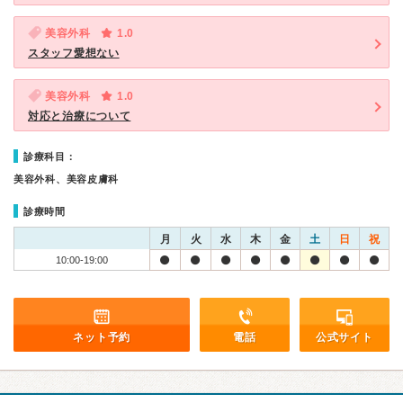
美容外科
1.0
スタッフ愛想ない
美容外科
1.0
対応と治療について
診療科目：
美容外科、美容皮膚科
診療時間
月
火
水
木
金
土
日
祝
10:00-19:00
ネット予約
電話
公式サイト