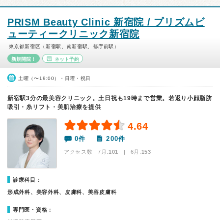
PRISM Beauty Clinic 新宿院 / プリズムビ
ューティークリニック新宿院
東京都新宿区（新宿駅、南新宿駅、都庁前駅）
新規開院！
ネット予約
土曜（〜19:00）・日曜・祝日
新宿駅3分の最美容クリニック。土日祝も19時まで営業。若返り小顔脂肪
吸引・糸リフト・美肌治療を提供
4.64
0件
200件
アクセス数 7月:
101
| 6月:
153
診療科目：
形成外科、美容外科、皮膚科、美容皮膚科
専門医・資格：