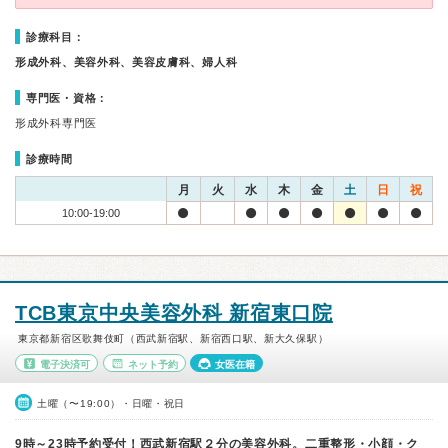
診療科目：
形成外科、美容外科、美容皮膚科、婦人科
専門医・資格：
形成外科専門医
診療時間
月
火
水
木
金
土
日
祝
10:00-19:00
TCB東京中央美容外科 新宿東口院
東京都新宿区歌舞伎町（西武新宿駅、新宿西口駅、新大久保駅）
電子決済可
ネット予約
女医在籍
土曜（〜19:00）・日曜・祝日
9時～23時予約受付！西武新宿駅２分の美容外科。二重整形・小顔・ク