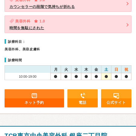
美容外科
3.0
カウンセラーの段階で気持ちが折れる
美容外科
1.0
時間を無駄にされた
診療科目：
美容外科、美容皮膚科
診療時間
月
火
水
木
金
土
日
祝
10:00-19:00
ネット予約
電話
公式サイト
TCB東京中央美容外科 銀座二丁目院