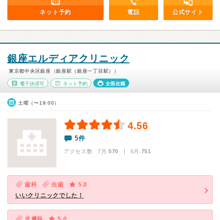
ネット予約
電話
公式サイト
銀座エルディアクリニック
東京都中央区銀座（銀座駅（銀座一丁目駅））
電子決済可
ネット予約
女医在籍
土曜（〜19:00）
4.56
5件
アクセス数 7月:
570
| 6月:
751
歯科
虫歯
5.0
いいクリニックでした！
皮膚科
5.0