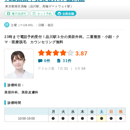
東京都港区高輪（品川駅、高輪ゲートウェイ駅）
電子決済可
ネット予約
女医在籍
土曜（〜19:00）・日曜・祝日
23時まで電話予約受付！品川駅３分の美容外科。二重整形・小顔・ク
マ・医療脱毛 カウンセリング無料
3.87
0件
31件
アクセス数 7月:
31
| 6月:
58
診療科目：
美容外科、美容皮膚科
診療時間
月
火
水
木
金
土
日
祝
10:00-19:00