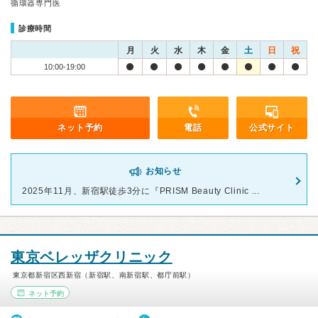
循環器専門医
診療時間
月
火
水
木
金
土
日
祝
10:00-19:00
ネット予約
電話
公式サイト
お知らせ
2025年11月、新宿駅徒歩3分に『PRISM Beauty Clinic ...
東京ベレッザクリニック
東京都新宿区西新宿（新宿駅、南新宿駅、都庁前駅）
ネット予約