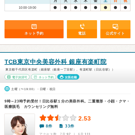
月
火
水
木
金
土
日
祝
10:00-19:00
ネット予約
電話
公式サイト
TCB東京中央美容外科 銀座有楽町院
東京都千代田区有楽町（銀座駅（銀座一丁目駅）、有楽町駅（日比谷駅））
電子決済可
ネット予約
女医在籍
土曜（〜19:00）・日曜・祝日
9時～23時予約受付！日比谷駅１分の美容外科。二重整形・小顔・クマ・
医療脱毛 カウンセリング無料
2.53
8件
33件
アクセス数 7月:
97
| 6月:
111