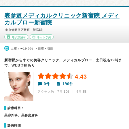
表参道メディカルクリニック新宿院 メディ
カルブロー新宿院
東京都新宿区新宿（新宿駅）
電子決済可
ネット予約
土曜（〜19:00）・日曜・祝日
新宿駅からすぐの美容クリニック、メディカルブロー、土日祝も19時ま
で、WEB予約あり
4.43
0件
190件
アクセス数 7月:
109
| 6月:
58
診療科目：
美容外科、美容皮膚科
診療時間