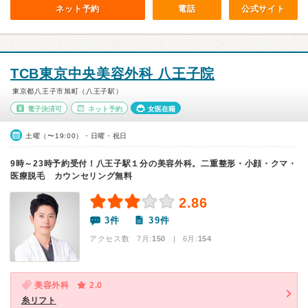
ネット予約
電話
公式サイト
TCB東京中央美容外科 八王子院
東京都八王子市旭町（八王子駅）
電子決済可
ネット予約
女医在籍
土曜（〜19:00）・日曜・祝日
9時～23時予約受付！八王子駅１分の美容外科。二重整形・小顔・クマ・
医療脱毛 カウンセリング無料
2.86
3件
39件
アクセス数 7月:
150
| 6月:
154
美容外科
2.0
糸リフト