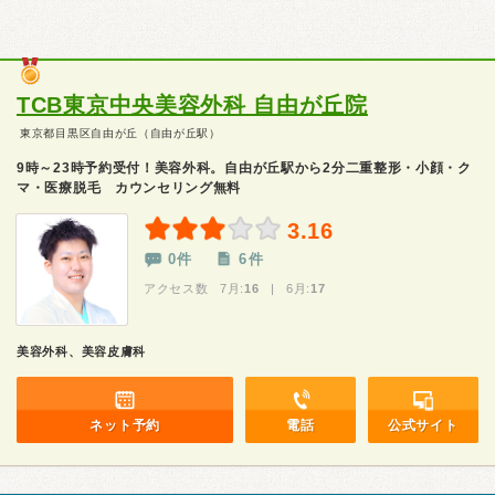
TCB東京中央美容外科 自由が丘院
東京都目黒区自由が丘（自由が丘駅）
9時～23時予約受付！美容外科。自由が丘駅から2分二重整形・小顔・ク
マ・医療脱毛 カウンセリング無料
3.16
0件
6件
アクセス数 7月:
16
| 6月:
17
美容外科、美容皮膚科
ネット予約
電話
公式サイト