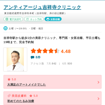
アンティアージュ吉祥寺クリニック
東京都武蔵野市吉祥寺本町（吉祥寺駅、井の頭公園駅）
電子決済可
ネット予約
女医在籍
土曜（〜19:00）・日曜・祝日
吉祥寺駅から徒歩1分の美容クリニック、専門医・女医在籍、平日土曜も
19時まで、完全予約制
4.48
8件
アクセス数 7月:
842
| 6月:
930
5.0
大満足のアートメイクでした
美容皮膚科
5.0
初めてのたるみ治療