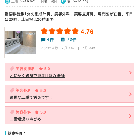
土曜（〜19:00）・日曜・祝日
夜（〜20:00）
新宿駅徒歩1分の形成外科、美容外科、美容皮膚科。専門医が在籍。平日
は20時、土日祝は20時まで
4.76
4件
72件
アクセス数 7月:
262
| 6月:
286
美容皮膚科
5.0
とにかく親身で患者目線な医師
美容外科
5.0
綺麗な二重で満足です！
美容外科
5.0
二重埋没３点どめ
診療科目：