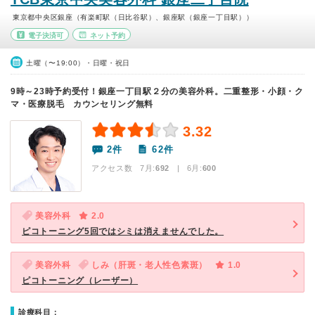
東京都中央区銀座（有楽町駅（日比谷駅）、銀座駅（銀座一丁目駅））
電子決済可
ネット予約
土曜（〜19:00）・日曜・祝日
9時～23時予約受付！銀座一丁目駅２分の美容外科。二重整形・小顔・ク
マ・医療脱毛 カウンセリング無料
3.32
2件
62件
アクセス数 7月:
692
| 6月:
600
美容外科
2.0
ピコトーニング5回ではシミは消えませんでした。
美容外科
しみ（肝斑・老人性色素斑）
1.0
ピコトーニング（レーザー）
診療科目：