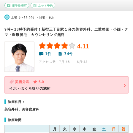
電子決済可
ネット予約
土曜（〜19:00）・日曜・祝日
9時～23時予約受付！新宿三丁目駅１分の美容外科。二重整形・小顔・ク
マ・医療脱毛 カウンセリング無料
4.11
1件
34件
アクセス数 7月:
48
| 6月:
42
美容外科
5.0
イボ・ほくろ取りの施術
診療科目：
美容外科、美容皮膚科
診療時間
月
火
水
木
金
土
日
祝