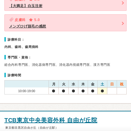
【大満足】白玉注射
皮膚科
5.0
メンズひげ脱毛の感想
診療科目：
内科、歯科、歯周病科
専門医・資格：
総合内科専門医、消化器病専門医、消化器内視鏡専門医、漢方専門医
診療時間
月
火
水
木
金
土
日
祝
10:00-19:00
TCB東京中央美容外科 自由が丘院
東京都目黒区自由が丘（自由が丘駅）