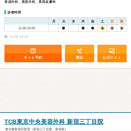
形成外科、美容外科、美容皮膚科
診療時間
月
火
水
木
金
土
日
祝
11:00-20:00
10:00-19:00
ネット予約
電話
公式サイト
TCB東京中央美容外科 新宿三丁目院
東京都新宿区新宿（新宿三丁目駅、新宿駅）