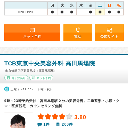
月
火
水
木
金
土
日
祝
10:00-19:00
ネット予約
電話
公式サイト
TCB東京中央美容外科 高田馬場院
東京都新宿区高田馬場（高田馬場駅）
電子決済可
ネット予約
土曜（〜19:00）・日曜・祝日
9時～23時予約受付！高田馬場駅２分の美容外科。二重整形・小顔・ク
マ・医療脱毛 カウンセリング無料
3.80
1件
200件