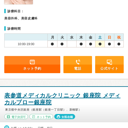
診療科目：
美容外科、美容皮膚科
診療時間
月
火
水
木
金
土
日
祝
10:00-19:00
ネット予約
電話
公式サイト
表参道メディカルクリニック 銀座院 メディ
カルブロー銀座院
東京都中央区銀座（銀座駅（銀座一丁目駅）、新橋駅）
電子決済可
ネット予約
女医在籍