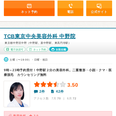
ネット予約
電話
公式サイト
TCB東京中央美容外科 中野院
東京都中野区中野（中野駅、新中野駅、東高円寺駅）
電子決済可
ネット予約
女医在籍
土曜（〜19:00）・日曜・祝日
9時～23時予約受付！中野駅２分の美容外科。二重整形・小顔・クマ・医
療脱毛 カウンセリング無料
3.50
2件
42件
アクセス数 7月:
70
| 6月:
72