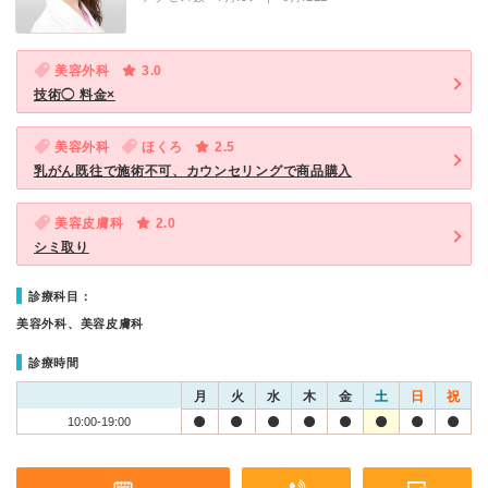
美容外科
3.0
技術◯ 料金×
美容外科
ほくろ
2.5
乳がん既往で施術不可、カウンセリングで商品購入
美容皮膚科
2.0
シミ取り
診療科目：
美容外科、美容皮膚科
診療時間
月
火
水
木
金
土
日
祝
10:00-19:00