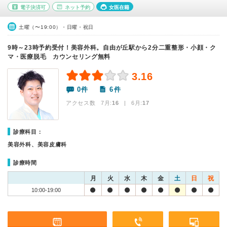
電子決済可
ネット予約
女医在籍
土曜（〜19:00）・日曜・祝日
9時～23時予約受付！美容外科。自由が丘駅から2分二重整形・小顔・ク
マ・医療脱毛 カウンセリング無料
3.16
0件
6件
アクセス数 7月:
16
| 6月:
17
診療科目：
美容外科、美容皮膚科
診療時間
月
火
水
木
金
土
日
祝
10:00-19:00