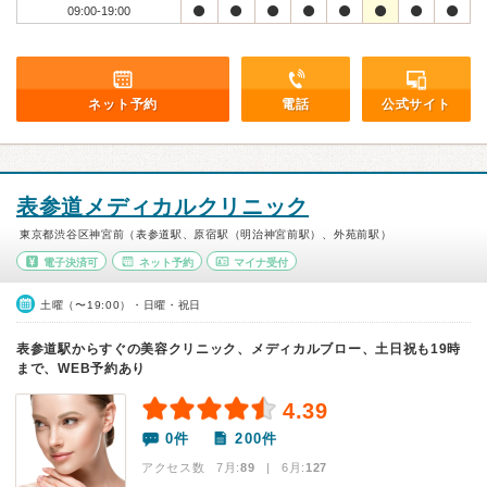
09:00-19:00
ネット予約
電話
公式サイト
表参道メディカルクリニック
東京都渋谷区神宮前（表参道駅、原宿駅（明治神宮前駅）、外苑前駅）
電子決済可
ネット予約
マイナ受付
土曜（〜19:00）・日曜・祝日
表参道駅からすぐの美容クリニック、メディカルブロー、土日祝も19時
まで、WEB予約あり
4.39
0件
200件
アクセス数 7月:
89
| 6月:
127