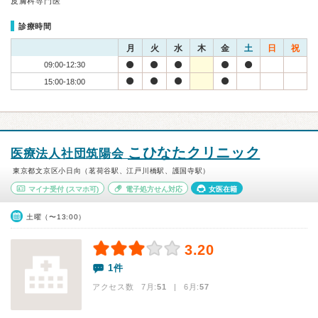
皮膚科専門医
診療時間
月
火
水
木
金
土
日
祝
09:00-12:30
15:00-18:00
こひなたクリニック
医療法人社団筑陽会
東京都文京区小日向（茗荷谷駅、江戸川橋駅、護国寺駅）
マイナ受付
(スマホ可)
電子処方せん対応
女医在籍
土曜（〜13:00）
3.20
1件
アクセス数 7月:
51
| 6月:
57