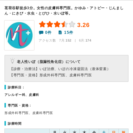
茗荷谷駅徒歩3分。女性の皮膚科専門医。かゆみ・アトピー・じんまし
ん・にきび・水虫・とびひ・水いぼ等。
3.26
0件
15件
アクセス数 7月:
152
| 6月:
174
老人性いぼ（脂漏性角化症）について
【診療・治療法】
いぼ治療、いぼの冷凍凝固法（液体窒素）
【専門医・資格】
形成外科専門医、皮膚科専門医
診療科目：
アレルギー科、皮膚科
専門医・資格：
形成外科専門医、皮膚科専門医
診療時間
月
火
水
木
金
土
日
祝