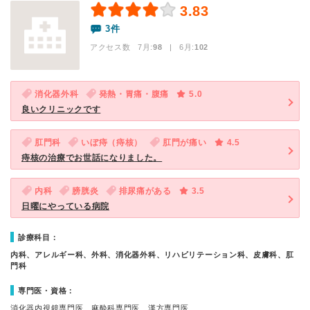
3.83
3件
アクセス数 7月:
98
| 6月:
102
消化器外科
発熱・胃痛・腹痛
5.0
良いクリニックです
肛門科
いぼ痔（痔核）
肛門が痛い
4.5
痔核の治療でお世話になりました。
内科
膀胱炎
排尿痛がある
3.5
日曜にやっている病院
診療科目：
内科、アレルギー科、外科、消化器外科、リハビリテーション科、皮膚科、肛
門科
専門医・資格：
消化器内視鏡専門医、麻酔科専門医、漢方専門医