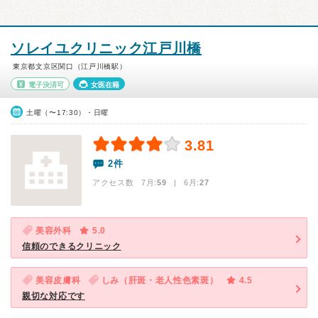
ソレイユクリニック江戸川橋
東京都文京区関口（江戸川橋駅）
電子決済可
女医在籍
土曜（〜17:30）・日曜
3.81
2件
アクセス数 7月:
59
| 6月:
27
美容外科
5.0
信頼のできるクリニック
美容皮膚科
しみ（肝斑・老人性色素斑）
4.5
親切な対応です