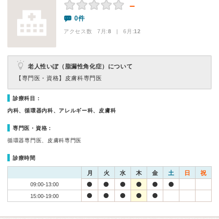
－
0件
アクセス数 7月:
8
| 6月:
12
老人性いぼ（脂漏性角化症）について
【専門医・資格】
皮膚科専門医
診療科目：
内科、循環器内科、アレルギー科、皮膚科
専門医・資格：
循環器専門医、皮膚科専門医
診療時間
月
火
水
木
金
土
日
祝
09:00-13:00
15:00-19:00