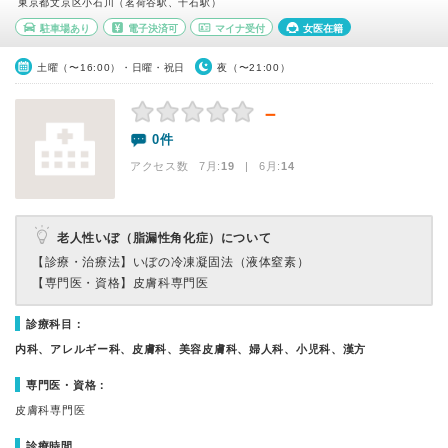
東京都文京区小石川（茗荷谷駅、千石駅）
駐車場あり
電子決済可
マイナ受付
女医在籍
土曜（〜16:00）・日曜・祝日
夜（〜21:00）
－
0件
アクセス数 7月:
19
| 6月:
14
老人性いぼ（脂漏性角化症）について
【診療・治療法】
いぼの冷凍凝固法（液体窒素）
【専門医・資格】
皮膚科専門医
診療科目：
内科、アレルギー科、皮膚科、美容皮膚科、婦人科、小児科、漢方
専門医・資格：
皮膚科専門医
診療時間