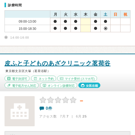
診療時間
月
火
水
木
金
土
日
祝
09:00-13:00
15:00-18:30
14:00-16:00
皮ふと子どものあざクリニック茗荷谷
東京都文京区大塚（茗荷谷駅）
電子決済可
ネット予約
マイナ受付
(スマホ可)
電子処方せん対応
オンライン診療対応
女医在籍
－
0件
アクセス数 7月:
7
| 6月:
25