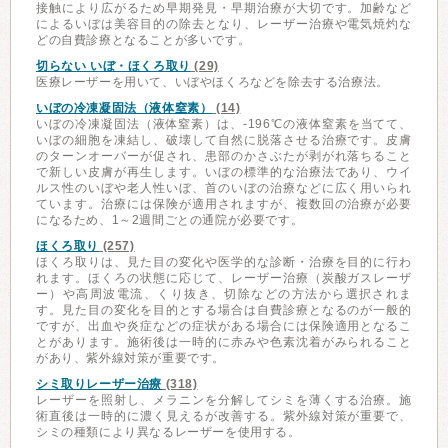
接触により広がるため早期発見・早期治療が大切です。加齢など
によるいぼは美容目的の除去となり、レーザー治療や電気焼灼な
どの自費診療となることが多いです。
切らない いぼ・ほくろ取り
(29)
医療レーザーを用いて、いぼやほくろなどを除去する治療法。
いぼの冷凍凝固法（液体窒素）
(14)
いぼの冷凍凝固法（液体窒素）は、-196℃の液体窒素を当てて、
いぼの細胞を凍結し、破壊して自然に脱落させる治療です。皮膚
のターンオーバーが促され、患部のかさぶたが剥がれ落ちること
で新しい皮膚が再生します。いぼの標準的な治療法であり、ウイ
ルス性のいぼや老人性いぼ、首のいぼの治療などに広く用いられ
ています。治療には保険が適用されますが、複数回の治療が必要
になるため、1～2週間ごとの通院が必要です。
ほくろ取り
(257)
ほくろ取りは、見た目の変化や医学的な診断・治療を目的に行わ
れます。ほくろの状態に応じて、レーザー治療（炭酸ガスレーザ
ー）や高周波電流、くり抜き、切除などの方法から選択されま
す。見た目の変化を目的とする場合は自費診療となるのが一般的
ですが、出血や炎症などの症状がある場合には保険適用となるこ
とがあります。施術後は一時的に赤みや色素沈着がみられること
があり、紫外線対策が重要です。
シミ取りレーザー治療
(318)
レーザーを照射し、メラニンを分解してシミを薄くする治療。施
術直後は一時的に濃く見えるが改善する。紫外線対策が重要で、
シミの種類により異なるレーザーを使用する。