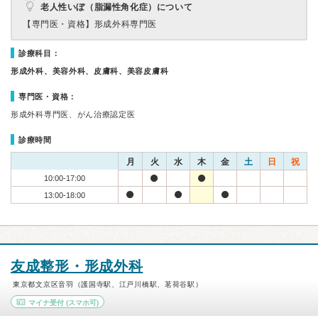
老人性いぼ（脂漏性角化症）について
【専門医・資格】
形成外科専門医
診療科目：
形成外科、美容外科、皮膚科、美容皮膚科
専門医・資格：
形成外科専門医、がん治療認定医
診療時間
月
火
水
木
金
土
日
祝
10:00-17:00
13:00-18:00
友成整形・形成外科
東京都文京区音羽（護国寺駅、江戸川橋駅、茗荷谷駅）
マイナ受付
(スマホ可)