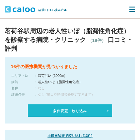
茗荷谷駅周辺の老人性いぼ（脂漏性角化症）
を診察する病院・クリニック
口コミ・
（16件）
評判
16件の医療機関が見つかりました
エリア・駅
茗荷谷駅 (1000m)
病気
老人性いぼ（脂漏性角化症）
名称
なし
詳細条件
なし (曜日や時間帯を指定できます)
条件変更・絞り込み
土曜日診療で絞り込む (13件)