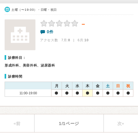
土曜（〜19:00）・日曜・祝日
－
0件
アクセス数 7月:
8
| 6月:
10
診療科目：
形成外科、美容外科、泌尿器科
診療時間
月
火
水
木
金
土
日
祝
11:00-19:00
«前
1/1ページ
次»