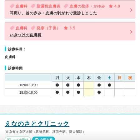
皮膚科
脂漏性皮膚炎
皮膚の発疹・かゆみ
4.0
耳周り、首の赤み・皮膚の剥がれで受診しました
皮膚科
発疹（子供）
3.5
いきつけの皮膚科
診療科目：
皮膚科
診療時間
月
火
水
木
金
土
日
祝
10:00-13:00
15:00-18:00
えなのさとクリニック
東京都文京区大塚（茗荷谷駅、護国寺駅、新大塚駅）
マイナ受付
女医在籍