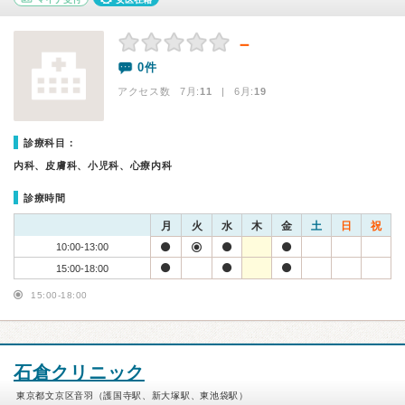
－
0件
アクセス数 7月:
11
| 6月:
19
診療科目：
内科、皮膚科、小児科、心療内科
診療時間
月
火
水
木
金
土
日
祝
10:00-13:00
15:00-18:00
15:00-18:00
石倉クリニック
東京都文京区音羽（護国寺駅、新大塚駅、東池袋駅）