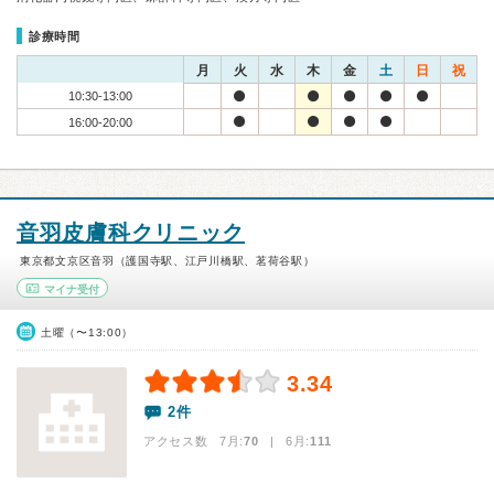
診療時間
月
火
水
木
金
土
日
祝
10:30-13:00
16:00-20:00
音羽皮膚科クリニック
東京都文京区音羽（護国寺駅、江戸川橋駅、茗荷谷駅）
マイナ受付
土曜（〜13:00）
3.34
2件
アクセス数 7月:
70
| 6月:
111