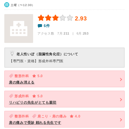
土曜（〜12:30）
2.93
6件
アクセス数 7月:
211
| 6月:
253
老人性いぼ（脂漏性角化症）について
【専門医・資格】
形成外科専門医
整形外科
5.0
肩の痛み消える
形成外科
5.0
リハビリの先生がとても親切
整形外科
肩こり・肩の痛み
4.0
肩の痛みで受診 頼れる先生です