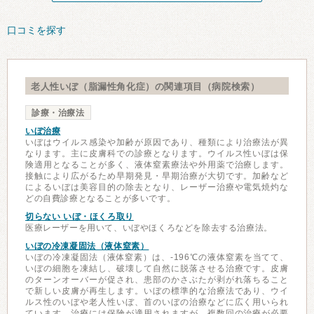
口コミを探す
老人性いぼ（脂漏性角化症）の関連項目（病院検索）
診療・治療法
いぼ治療
いぼはウイルス感染や加齢が原因であり、種類により治療法が異
なります。主に皮膚科での診療となります。ウイルス性いぼは保
険適用となることが多く、液体窒素療法や外用薬で治療します。
接触により広がるため早期発見・早期治療が大切です。加齢など
によるいぼは美容目的の除去となり、レーザー治療や電気焼灼な
どの自費診療となることが多いです。
切らない いぼ・ほくろ取り
医療レーザーを用いて、いぼやほくろなどを除去する治療法。
いぼの冷凍凝固法（液体窒素）
いぼの冷凍凝固法（液体窒素）は、-196℃の液体窒素を当てて、
いぼの細胞を凍結し、破壊して自然に脱落させる治療です。皮膚
のターンオーバーが促され、患部のかさぶたが剥がれ落ちること
で新しい皮膚が再生します。いぼの標準的な治療法であり、ウイ
ルス性のいぼや老人性いぼ、首のいぼの治療などに広く用いられ
ています。治療には保険が適用されますが、複数回の治療が必要