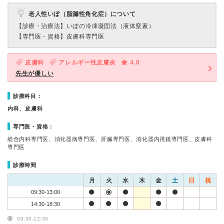
老人性いぼ（脂漏性角化症）について
【診療・治療法】
いぼの冷凍凝固法（液体窒素）
【専門医・資格】
皮膚科専門医
皮膚科
アレルギー性皮膚炎
4.0
先生が優しい
診療科目：
内科、皮膚科
専門医・資格：
総合内科専門医、消化器病専門医、肝臓専門医、消化器内視鏡専門医、皮膚科
専門医
診療時間
月
火
水
木
金
土
日
祝
09:30-13:00
14:30-18:30
09:30-12:30