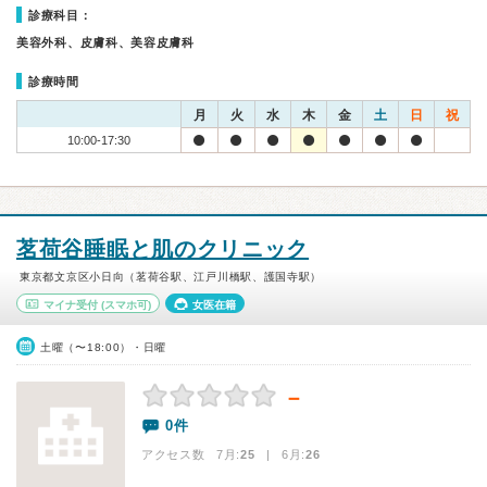
診療科目：
美容外科、皮膚科、美容皮膚科
診療時間
月
火
水
木
金
土
日
祝
10:00-17:30
茗荷谷睡眠と肌のクリニック
東京都文京区小日向（茗荷谷駅、江戸川橋駅、護国寺駅）
マイナ受付
(スマホ可)
女医在籍
土曜（〜18:00）・日曜
－
0件
アクセス数 7月:
25
| 6月:
26