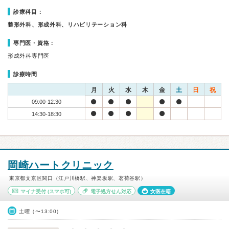
診療科目：
整形外科、形成外科、リハビリテーション科
専門医・資格：
形成外科専門医
診療時間
月
火
水
木
金
土
日
祝
09:00-12:30
14:30-18:30
岡崎ハートクリニック
東京都文京区関口（江戸川橋駅、神楽坂駅、茗荷谷駅）
マイナ受付
(スマホ可)
電子処方せん対応
女医在籍
土曜（〜13:00）