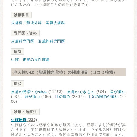
になるため、1～2週間ごとの通院が必要です。
診療科目
皮膚科
、
形成外科
、
美容皮膚科
専門医・資格
皮膚科専門医
、
形成外科専門医
病気
いぼ
、
皮膚の良性腫瘍
老人性いぼ（脂漏性角化症）の関連項目（口コミ検索）
症状
皮膚の発疹・かゆみ
(11473)、
皮膚のできもの
(304)、
首が痛い
(937)、
顔が痛い
(100)、
目の痛み
(2307)、
手足の関節が痛い
(20
00)
診療・治療法
いぼ治療
(230)
いぼはウイルス感染や加齢が原因であり、種類により治療法が異
なります。主に皮膚科での診療となります。ウイルス性いぼは保
険適用となることが多く、液体窒素療法や外用薬で治療します。