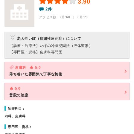
3.90
2件
アクセス数 7月:
60
| 6月:
71
老人性いぼ（脂漏性角化症）について
【診療・治療法】
いぼの冷凍凝固法（液体窒素）
【専門医・資格】
皮膚科専門医
皮膚科
5.0
落ち着いた雰囲気で丁寧な施術
5.0
普段の治療
診療科目：
内科、皮膚科
専門医・資格：