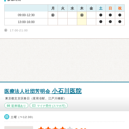
月
火
水
木
金
土
日
祝
09:00-12:30
13:00-16:00
17:00-21:00
小石川医院
医療法人社団芳明会
東京都文京区春日（茗荷谷駅、江戸川橋駅）
駐車場あり
マイナ受付
(スマホ可)
土曜（〜12:30）