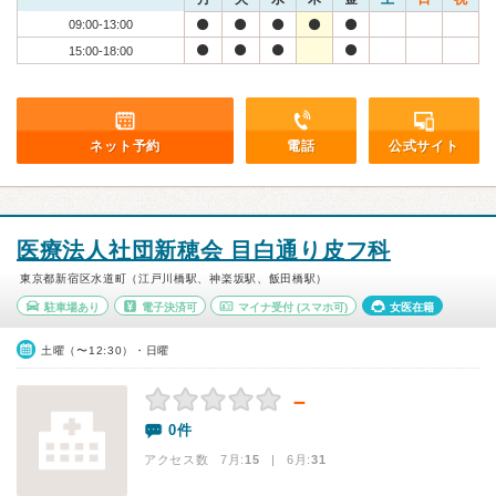
09:00-13:00
15:00-18:00
ネット予約
電話
公式サイト
医療法人社団新穂会 目白通り皮フ科
東京都新宿区水道町（江戸川橋駅、神楽坂駅、飯田橋駅）
駐車場あり
電子決済可
マイナ受付
(スマホ可)
女医在籍
土曜（〜12:30）・日曜
－
0件
アクセス数 7月:
15
| 6月:
31