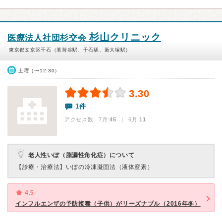
杉山クリニック
医療法人社団杉交会
東京都文京区千石（茗荷谷駅、千石駅、新大塚駅）
土曜（〜12:30）
3.30
1件
アクセス数 7月:
45
| 6月:
11
老人性いぼ（脂漏性角化症）について
【診療・治療法】
いぼの冷凍凝固法（液体窒素）
4.5
インフルエンザの予防接種（子供）がリーズナブル（2016年冬）