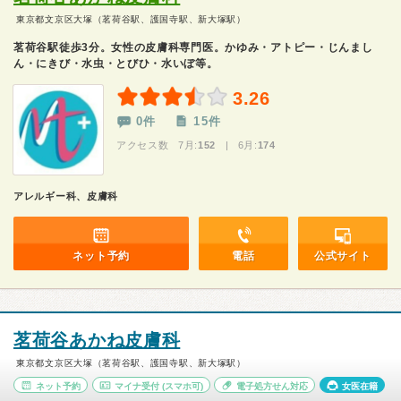
東京都文京区大塚（茗荷谷駅、護国寺駅、新大塚駅）
茗荷谷駅徒歩3分。女性の皮膚科専門医。かゆみ・アトピー・じんまし
ん・にきび・水虫・とびひ・水いぼ等。
3.26
0件
15件
アクセス数 7月:
152
| 6月:
174
アレルギー科、皮膚科
ネット予約
電話
公式サイト
茗荷谷あかね皮膚科
東京都文京区大塚（茗荷谷駅、護国寺駅、新大塚駅）
ネット予約
マイナ受付
(スマホ可)
電子処方せん対応
女医在籍