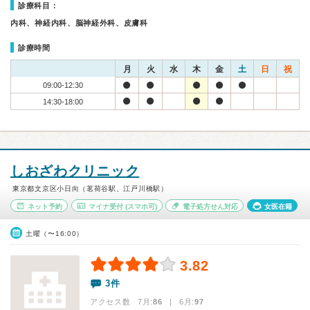
診療科目：
内科、神経内科、脳神経外科、皮膚科
診療時間
月
火
水
木
金
土
日
祝
09:00-12:30
14:30-18:00
しおざわクリニック
東京都文京区小日向（茗荷谷駅、江戸川橋駅）
ネット予約
マイナ受付
(スマホ可)
電子処方せん対応
女医在籍
土曜（〜16:00）
3.82
3件
アクセス数 7月:
86
| 6月:
97