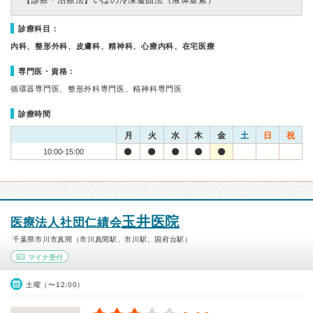
【診療・治療法】
いぼの冷凍凝固法（液体窒素）
診療科目：
内科、整形外科、皮膚科、精神科、心療内科、在宅医療
専門医・資格：
循環器専門医、整形外科専門医、精神科専門医
診療時間
月
火
水
木
金
土
日
祝
10:00-15:00
玉井医院
医療法人社団仁績会
千葉県市川市真間（市川真間駅、市川駅、国府台駅）
マイナ受付
土曜（〜12:00）