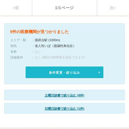
«前
1/1ページ
次»
9件の医療機関が見つかりました
エリア・駅
国府台駅 (1000m)
病気
老人性いぼ（脂漏性角化症）
名称
なし
詳細条件
なし (曜日や時間帯を指定できます)
条件変更・絞り込み
土曜日診療で絞り込む (8件)
日曜日診療で絞り込む (1件)