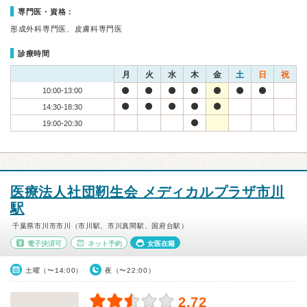
専門医・資格：
形成外科専門医、皮膚科専門医
診療時間
月
火
水
木
金
土
日
祝
10:00-13:00
14:30-18:30
19:00-20:30
医療法人社団靭生会 メディカルプラザ市川
駅
千葉県市川市市川（市川駅、市川真間駅、国府台駅）
電子決済可
ネット予約
女医在籍
土曜（〜14:00）
夜（〜22:00）
2.72