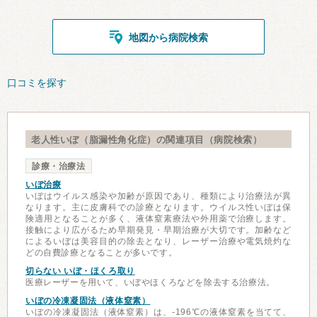
地図から病院検索
口コミを探す
老人性いぼ（脂漏性角化症）の関連項目（病院検索）
診療・治療法
いぼ治療
いぼはウイルス感染や加齢が原因であり、種類により治療法が異
なります。主に皮膚科での診療となります。ウイルス性いぼは保
険適用となることが多く、液体窒素療法や外用薬で治療します。
接触により広がるため早期発見・早期治療が大切です。加齢など
によるいぼは美容目的の除去となり、レーザー治療や電気焼灼な
どの自費診療となることが多いです。
切らない いぼ・ほくろ取り
医療レーザーを用いて、いぼやほくろなどを除去する治療法。
いぼの冷凍凝固法（液体窒素）
いぼの冷凍凝固法（液体窒素）は、-196℃の液体窒素を当てて、