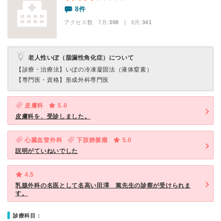
8件
アクセス数 7月:
308
| 6月:
341
老人性いぼ（脂漏性角化症）について
【診療・治療法】
いぼの冷凍凝固法（液体窒素）
【専門医・資格】
形成外科専門医
皮膚科
5.0
皮膚科を、受診しました。
心臓血管外科
下肢静脈瘤
5.0
説明がていねいでした
4.5
乳腺外科の名医として名高い田澤 篤先生の診察が受けられま
す。
診療科目：