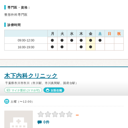
専門医・資格：
整形外科専門医
診療時間
月
火
水
木
金
土
日
祝
09:00-12:00
16:00-19:00
木下内科クリニック
千葉県市川市市川（市川駅、市川真間駅、国府台駅）
マイナ受付
(スマホ可)
女医在籍
土曜（〜12:00）
－
0件