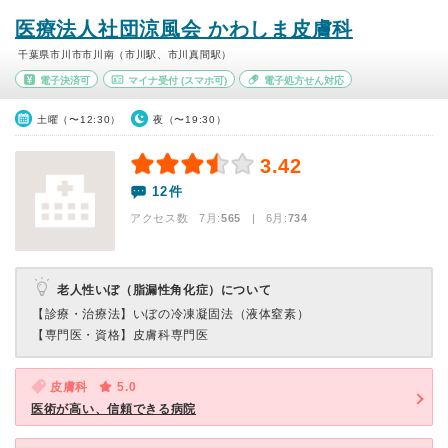
医療法人社団涼風会 かわしま皮膚科
千葉県市川市市川南（市川駅、市川真間駅）
電子決済可
マイナ受付
(スマホ可)
電子処方せん対応
土曜（〜12:30）
夜（〜19:30）
3.42
12件
アクセス数 7月:
565
| 6月:
734
老人性いぼ（脂漏性角化症）について
【診療・治療法】
いぼの冷凍凝固法（液体窒素）
【専門医・資格】
皮膚科専門医
皮膚科
5.0
医術が高い、信頼できる病院