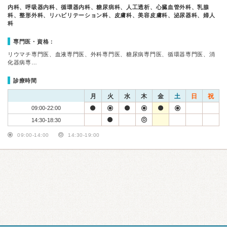
内科、呼吸器内科、循環器内科、糖尿病科、人工透析、心臓血管外科、乳腺
科、整形外科、リハビリテーション科、皮膚科、美容皮膚科、泌尿器科、婦人
科
専門医・資格：
リウマチ専門医、血液専門医、外科専門医、糖尿病専門医、循環器専門医、消
化器病専…
診療時間
月
火
水
木
金
土
日
祝
09:00-22:00
14:30-18:30
09:00-14:00
14:30-19:00