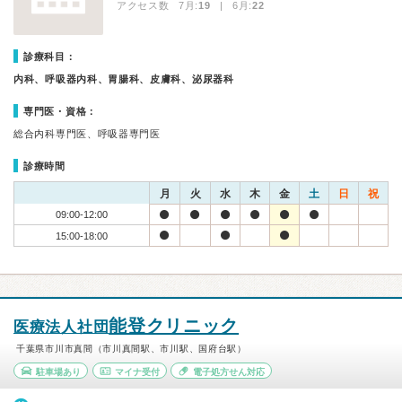
アクセス数 7月:
19
| 6月:
22
診療科目：
内科、呼吸器内科、胃腸科、皮膚科、泌尿器科
専門医・資格：
総合内科専門医、呼吸器専門医
診療時間
月
火
水
木
金
土
日
祝
09:00-12:00
15:00-18:00
能登クリニック
医療法人社団
千葉県市川市真間（市川真間駅、市川駅、国府台駅）
駐車場あり
マイナ受付
電子処方せん対応