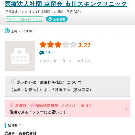
医療法人社団 幸留会 市川スキンクリニック
千葉県市川市市川（市川真間駅、市川駅、国府台駅）
マイナ受付
(スマホ可)
女医在籍
土曜（〜18:00）
3.22
1件
アクセス数 7月:
83
| 6月:
100
老人性いぼ（脂漏性角化症）について
【診療・治療法】
いぼの冷凍凝固法（液体窒素）
皮膚科
接触性皮膚炎（かぶれ）
4.0
信頼できるドクターだと思います
診療科目：
皮膚科、美容皮膚科