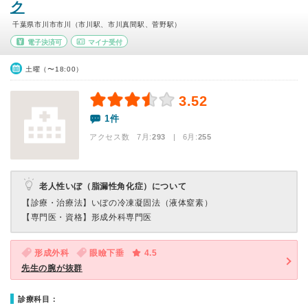
ク
千葉県市川市市川（市川駅、市川真間駅、菅野駅）
電子決済可
マイナ受付
土曜（〜18:00）
3.52
1件
アクセス数 7月:
293
| 6月:
255
老人性いぼ（脂漏性角化症）について
【診療・治療法】
いぼの冷凍凝固法（液体窒素）
【専門医・資格】
形成外科専門医
形成外科
眼瞼下垂
4.5
先生の腕が抜群
診療科目：