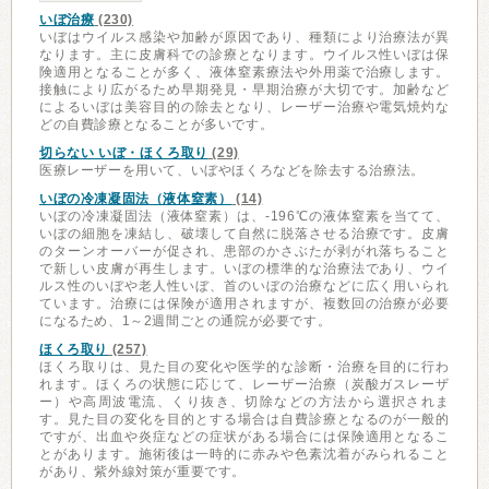
いぼ治療
(230)
いぼはウイルス感染や加齢が原因であり、種類により治療法が異
なります。主に皮膚科での診療となります。ウイルス性いぼは保
険適用となることが多く、液体窒素療法や外用薬で治療します。
接触により広がるため早期発見・早期治療が大切です。加齢など
によるいぼは美容目的の除去となり、レーザー治療や電気焼灼な
どの自費診療となることが多いです。
切らない いぼ・ほくろ取り
(29)
医療レーザーを用いて、いぼやほくろなどを除去する治療法。
いぼの冷凍凝固法（液体窒素）
(14)
いぼの冷凍凝固法（液体窒素）は、-196℃の液体窒素を当てて、
いぼの細胞を凍結し、破壊して自然に脱落させる治療です。皮膚
のターンオーバーが促され、患部のかさぶたが剥がれ落ちること
で新しい皮膚が再生します。いぼの標準的な治療法であり、ウイ
ルス性のいぼや老人性いぼ、首のいぼの治療などに広く用いられ
ています。治療には保険が適用されますが、複数回の治療が必要
になるため、1～2週間ごとの通院が必要です。
ほくろ取り
(257)
ほくろ取りは、見た目の変化や医学的な診断・治療を目的に行わ
れます。ほくろの状態に応じて、レーザー治療（炭酸ガスレーザ
ー）や高周波電流、くり抜き、切除などの方法から選択されま
す。見た目の変化を目的とする場合は自費診療となるのが一般的
ですが、出血や炎症などの症状がある場合には保険適用となるこ
とがあります。施術後は一時的に赤みや色素沈着がみられること
があり、紫外線対策が重要です。