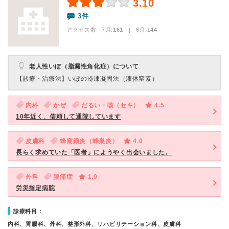
3.10
3件
アクセス数 7月:
161
| 6月:
144
老人性いぼ（脂漏性角化症）について
【診療・治療法】
いぼの冷凍凝固法（液体窒素）
内科
かぜ
だるい・咳（セキ）
4.5
10年近く、信頼して通院しています
皮膚科
蜂窩織炎（蜂巣炎）
4.0
長らく求めていた「医者」にようやく出会いました。
外科
腰痛症
1.0
労災指定病院
診療科目：
内科、胃腸科、外科、整形外科、リハビリテーション科、皮膚科