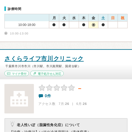
診療時間
月
火
水
木
金
土
日
祝
10:00-18:00
10:00-13:00
さくらライフ市川クリニック
千葉県市川市市川（市川駅、市川真間駅、国府台駅）
マイナ受付
電子処方せん対応
－
0件
アクセス数 7月:
26
| 6月:
26
老人性いぼ（脂漏性角化症）について