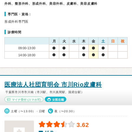
外科、整形外科、形成外科、美容外科、皮膚科、美容皮膚科
専門医・資格：
形成外科専門医
診療時間
月
火
水
木
金
土
日
祝
09:00-13:00
14:00-18:00
医療法人社団育明会 市川Rio皮膚科
千葉県市川市市川南（市川駅、市川真間駅、国府台駅）
マイナ受付
(スマホ可)
女医在籍
土曜（〜13:00）・日曜
夜（〜20:30）
3.62