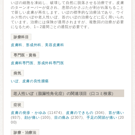
いぼの細胞を凍結し、破壊して自然に脱落させる治療です。皮膚
のターンオーバーが促され、患部のかさぶたが剥がれ落ちること
で新しい皮膚が再生します。いぼの標準的な治療法であり、ウイ
ルス性のいぼや老人性いぼ、首のいぼの治療などに広く用いられ
ています。治療には保険が適用されますが、複数回の治療が必要
になるため、1～2週間ごとの通院が必要です。
診療科目
皮膚科
、
形成外科
、
美容皮膚科
専門医・資格
皮膚科専門医
、
形成外科専門医
病気
いぼ
、
皮膚の良性腫瘍
老人性いぼ（脂漏性角化症）の関連項目（口コミ検索）
症状
皮膚の発疹・かゆみ
(11474)、
皮膚のできもの
(304)、
首が痛い
(937)、
顔が痛い
(100)、
目の痛み
(2307)、
手足の関節が痛い
(20
00)
診療・治療法