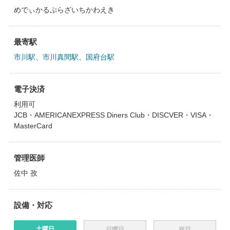
めでぃかるぷらざいちかわえき
最寄駅
市川駅
、
市川真間駅
、
国府台駅
電子決済
利用可
JCB・AMERICANEXPRESS Diners Club・DISCVER・VISA・
MasterCard
管理医師
佐中 孜
設備・対応
土曜日
日曜日
祝日