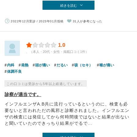
続きを読む
2022年12月受診 / 2023年01月投稿
31人が参考になった
1.0
、（本人・20代・女性・掲載口コミ1件）
内科
発熱
頭が痛い
だるい
咳（セキ）
喉が痛い
体調不良
この口コミは受診から5年以上経過しています。
診察が適当です。
インフルエンザA.B共に流行っているというのに、検査も必
要ないと言われただの風邪と診断されました。インフルエン
ザの検査には発症してから何時間後ではないと結果が出ない
と聞いていたのできっちり結果がでるで...