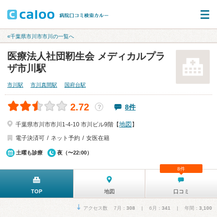
«千葉県市川市市川の一覧へ
医療法人社団靭生会 メディカルプラ
ザ市川駅
市川駅
市川真間駅
国府台駅
2.72
8件
？
地図
千葉県市川市市川1-4-10 市川ビル9階【
】
電子決済可
ネット予約
女医在籍
土曜も診療
夜（〜22:00）
8件
TOP
地図
口コミ
アクセス数 7月：
308
| 6月：
341
| 年間：
3,100