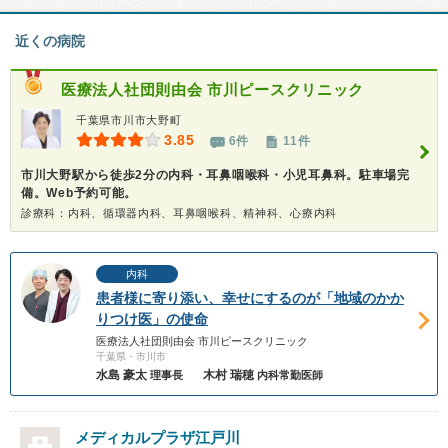
近くの病院
医療法人社団則由会
市川ピースクリニック
千葉県市川市大野町
3.85
6件
11件
市川大野駅から徒歩2分の内科・耳鼻咽喉科・小児耳鼻科。駐車場完
備。Web予約可能。
診療科：内科、循環器内科、耳鼻咽喉科、精神科、心療内科
内科
患者様に寄り添い、幸せにするのが「地域のかか
りつけ医」の使命
医療法人社団則由会 市川ピースクリニック
千葉県・市川市
水島 豪太
木村 瑞穂
理事長
内科常勤医師
メディカルプラザ江戸川