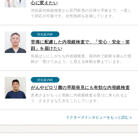
心に変えたい
消化器内視鏡検査から肛門疾患の日帰り手術まで、一貫し
て対応が可能です。女性医師も在籍しています。
消化器内科
苦痛に配慮した内視鏡検査で、「安心・安全・笑
顔」を届けたい
先延ばしにしがちな内視鏡検査。国内外で経験を積んだ医
師が「受けてみよう」と思える体制を整えています。
消化器内科
がんやピロリ菌の早期発見にも有効な内視鏡検査
患者さまがもっと気軽に内視鏡検査を受けに来られるよ
う、さまざまな工夫をこらしています。
ドクターズインタビューをもっと読む »