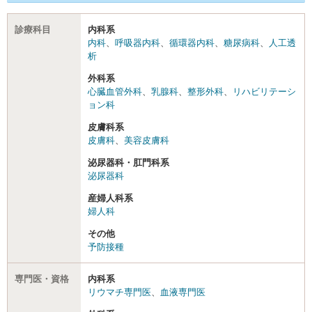
診療科目
内科系
内科
、
呼吸器内科
、
循環器内科
、
糖尿病科
、
人工透
析
外科系
心臓血管外科
、
乳腺科
、
整形外科
、
リハビリテーシ
ョン科
皮膚科系
皮膚科
、
美容皮膚科
泌尿器科・肛門科系
泌尿器科
産婦人科系
婦人科
その他
予防接種
専門医・資格
内科系
リウマチ専門医
、
血液専門医