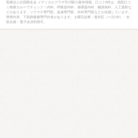
医療法人社団靭生会 メディカルプラザ市川駅の基本情報、口コミ8件は、病院口コ
ミ検索カルーでチェック！内科、呼吸器内科、循環器内科、糖尿病科、人工透析な
どがあります。リウマチ専門医、血液専門医、外科専門医などが在籍しています。
禁煙外来、下肢静脈瘤専門外来があります。土曜日診察・夜対応（〜22:00）・女
医在籍・電子決済利用可。