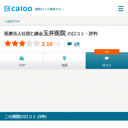
« 病院TOP
玉井医院
医療法人社団仁績会
の口コミ・評判
3.10
3件
？
3件
TOP
地図
口コミ
この病院の口コミ (3件)