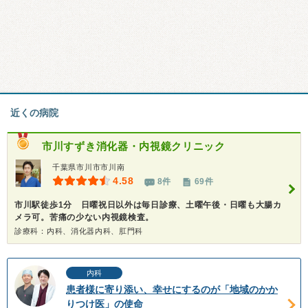
近くの病院
市川すずき消化器・内視鏡クリニック
千葉県市川市市川南
4.58
8件
69件
市川駅徒歩1分 日曜祝日以外は毎日診療、土曜午後・日曜も大腸カ
メラ可。苦痛の少ない内視鏡検査。
診療科：内科、消化器内科、肛門科
内科
患者様に寄り添い、幸せにするのが「地域のかか
りつけ医」の使命