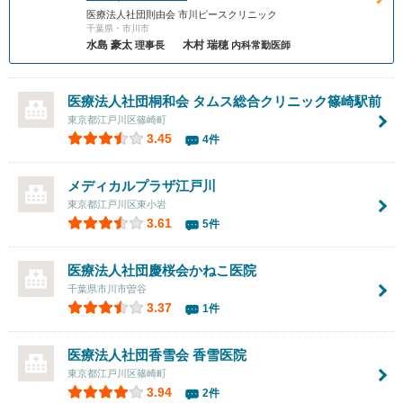
医療法人社団則由会 市川ピースクリニック
千葉県・市川市
水島 豪太
木村 瑞穂
理事長
内科常勤医師
医療法人社団桐和会 タムス総合クリニック篠崎駅前
東京都江戸川区篠崎町
3.45
4件
メディカルプラザ江戸川
東京都江戸川区東小岩
3.61
5件
医療法人社団慶桜会
かねこ医院
千葉県市川市曽谷
3.37
1件
医療法人社団香雪会
香雪医院
東京都江戸川区篠崎町
3.94
2件