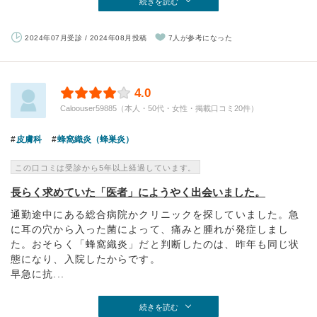
続きを読む
2024年07月受診 / 2024年08月投稿
7人が参考になった
4.0
Caloouser59885（本人・50代・女性・掲載口コミ20件）
皮膚科
蜂窩織炎（蜂巣炎）
この口コミは受診から5年以上経過しています。
長らく求めていた「医者」にようやく出会いました。
通勤途中にある総合病院かクリニックを探していました。急
に耳の穴から入った菌によって、痛みと腫れが発症しまし
た。おそらく「蜂窩織炎」だと判断したのは、昨年も同じ状
態になり、入院したからです。
早急に抗...
続きを読む