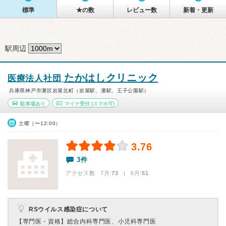
標準
★の数
レビュー数
新着・更新
駅周辺
たかはしクリニック
医療法人社団
兵庫県神戸市灘区岩屋北町（岩屋駅、灘駅、王子公園駅）
駐車場あり
マイナ受付
(スマホ可)
土曜（〜12:00）
3.76
3件
アクセス数 7月:
73
| 6月:
51
RSウイルス感染症について
【専門医・資格】
総合内科専門医、小児科専門医