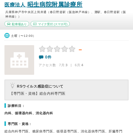
昭生病院附属診療所
医療法人
兵庫県神戸市中央区上筒井通（春日野道駅（阪急神戸本線）、灘駅、春日野道駅（阪
神本線））
駐車場あり
マイナ受付
(スマホ可)
土曜（〜12:00）
－
0件
アクセス数 7月:
3
| 6月:
4
RSウイルス感染症について
【専門医・資格】
総合内科専門医
診療科目：
内科、循環器内科、消化器内科
専門医・資格：
総合内科専門医、糖尿病専門医、循環器専門医、消化器病専門医、肝臓専門