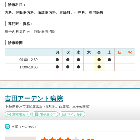
診療科目：
内科、呼吸器内科、循環器内科、胃腸科、小児科、在宅医療
専門医・資格：
総合内科専門医、呼吸器専門医
診療時間
月
火
水
木
金
土
日
祝
09:00-12:30
17:00-19:00
吉田アーデント病院
兵庫県神戸市灘区灘北通（摩耶駅、西灘駅、王子公園駅）
駐車場あり
電子決済可
マイナ受付
土曜（〜17:00）