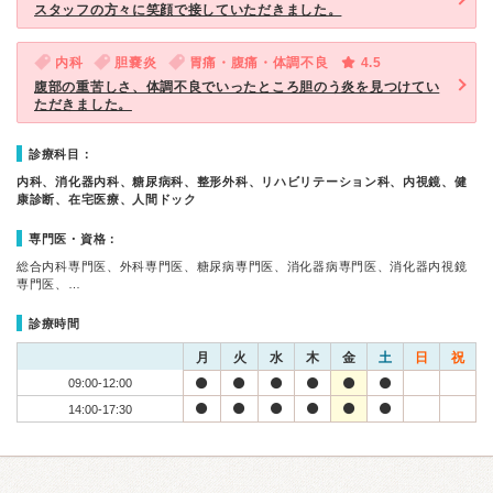
スタッフの方々に笑顔で接していただきました。
内科
胆嚢炎
胃痛・腹痛・体調不良
4.5
腹部の重苦しさ、体調不良でいったところ胆のう炎を見つけてい
ただきました。
診療科目：
内科、消化器内科、糖尿病科、整形外科、リハビリテーション科、内視鏡、健
康診断、在宅医療、人間ドック
専門医・資格：
総合内科専門医、外科専門医、糖尿病専門医、消化器病専門医、消化器内視鏡
専門医、…
診療時間
月
火
水
木
金
土
日
祝
09:00-12:00
14:00-17:30