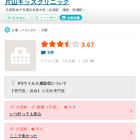
片山キッズクリニック
兵庫県神戸市灘区岩屋中町（岩屋駅、灘駅、西灘駅）
駐車場あり
マイナ受付
女医在籍
土曜（〜11:30）・日曜
3.67
9件
アクセス数 7月:
131
| 6月:
84
RSウイルス感染症について
【専門医・資格】
小児科専門医
小児科
発熱（子供）
5.0
いつ行っても安心
小児科
5.0
ここで良かった