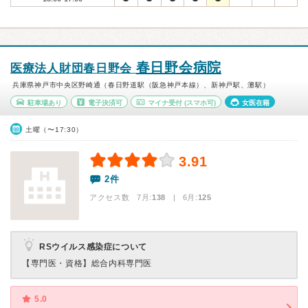
春日野会病院
医療法人財団春日野会
兵庫県神戸市中央区野崎通（春日野道駅（阪急神戸本線）、新神戸駅、灘駅）
駐車場あり
電子決済可
マイナ受付
(スマホ可)
女医在籍
土曜（〜17:30）
3.91
2件
アクセス数 7月:
138
| 6月:
125
RSウイルス感染症について
【専門医・資格】
総合内科専門医
5.0