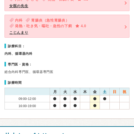
女医の先生
内科
胃腸炎（急性胃腸炎）
発熱・吐き気・嘔吐・急性の下痢
4.0
こじんまり
診療科目：
内科、循環器内科
専門医・資格：
総合内科専門医、循環器専門医
診療時間
月
火
水
木
金
土
日
祝
09:00-12:00
16:00-19:00