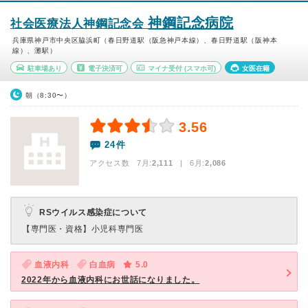
神鋼記念病院
社会医療法人神鋼記念会
兵庫県神戸市中央区脇浜町（春日野道駅（阪急神戸本線）、春日野道駅（阪神本
線）、灘駅）
駐車場あり
電子決済可
マイナ受付
(スマホ可)
女医在籍
朝（8:30〜）
3.56
24件
アクセス数 7月:
2,111
| 6月:
2,086
RSウイルス感染症について
【専門医・資格】
小児科専門医
血液内科
白血病
5.0
2022年から血液内科にお世話になりました。