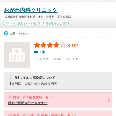
おがわ内科クリニック
兵庫県神戸市灘区灘北通（灘駅、岩屋駅、王子公園駅）
マイナ受付
(スマホ可)
電子処方せん対応
土曜（〜12:00）
3.92
3件
アクセス数 7月:
56
| 6月:
109
RSウイルス感染症について
【専門医・資格】
総合内科専門医
内科
2型糖尿病
5.0
親切で説明が分かりやすい
内科
かぜ
発熱・体調不良
4.5