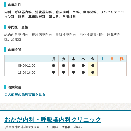
診療科目：
内科、呼吸器内科、消化器内科、糖尿病科、外科、整形外科、リハビリテーシ
ョン科、眼科、耳鼻咽喉科、婦人科、放射線科
専門医・資格：
総合内科専門医、糖尿病専門医、呼吸器専門医、消化器病専門医、肝臓専門
医、消化器…
診療時間
月
火
水
木
金
土
日
祝
09:00-12:00
13:00-16:00
治療実績
この病院の治療実績を見る
おかだ内科・呼吸器内科クリニック
兵庫県神戸市灘区水道筋（王子公園駅、摩耶駅、灘駅）