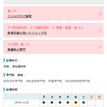
4.5
ニヒルだけど誠実
消化器内科
大腸憩室症
胃痛・腹痛
3.0
患者目線の良いクリニック◎
内科
1.5
胃腸科が専門
診療科目：
内科、消化器内科
専門医・資格：
総合内科専門医、消化器病専門医、肝臓専門医、消化器内視鏡専門医
診療時間
月
火
水
木
金
土
日
祝
09:00-12:00