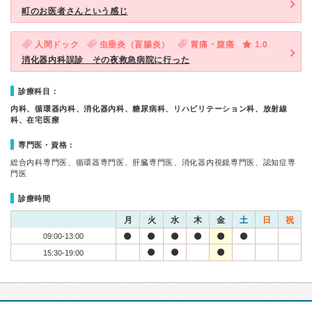
町のお医者さんという感じ
人間ドック
虫垂炎（盲腸炎）
胃痛・腹痛
1.0
消化器内科誤診 その夜救急病院に行った
診療科目：
内科、循環器内科、消化器内科、糖尿病科、リハビリテーション科、放射線
科、在宅医療
専門医・資格：
総合内科専門医、循環器専門医、肝臓専門医、消化器内視鏡専門医、認知症専
門医
診療時間
月
火
水
木
金
土
日
祝
09:00-13:00
15:30-19:00