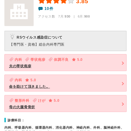
3.85
10件
アクセス数 7月:
930
| 6月:
900
RSウイルス感染症について
【専門医・資格】
総合内科専門医
内科
帯状疱疹
体調不良
5.0
夫の帯状疱疹
内科
5.0
命を助けて頂きました。
整形外科
けが
5.0
母の大腿骨骨折
診療科目：
内科、呼吸器内科、循環器内科、消化器内科、神経内科、外科、脳神経外科、