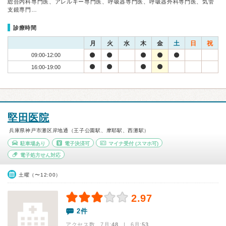
総合内科専門医、アレルギー専門医、呼吸器専門医、呼吸器外科専門医、気管
支鏡専門…
診療時間
月
火
水
木
金
土
日
祝
09:00-12:00
16:00-19:00
堅田医院
兵庫県神戸市灘区岸地通（王子公園駅、摩耶駅、西灘駅）
駐車場あり
電子決済可
マイナ受付
(スマホ可)
電子処方せん対応
土曜（〜12:00）
2.97
2件
アクセス数 7月:
48
| 6月:
53