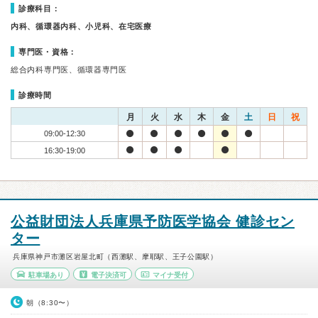
診療科目：
内科、循環器内科、小児科、在宅医療
専門医・資格：
総合内科専門医、循環器専門医
診療時間
月
火
水
木
金
土
日
祝
09:00-12:30
16:30-19:00
公益財団法人兵庫県予防医学協会 健診セン
ター
兵庫県神戸市灘区岩屋北町（西灘駅、摩耶駅、王子公園駅）
駐車場あり
電子決済可
マイナ受付
朝（8:30〜）