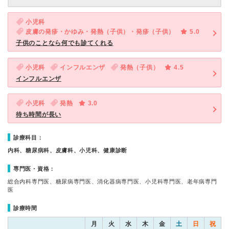
小児科
皮膚の発疹・かゆみ・発熱（子供）・発疹（子供）
5.0
子供のことなら何でも診てくれる
小児科
インフルエンザ
発熱（子供）
4.5
インフルエンザ
小児科
発熱
3.0
待ち時間が長い
診療科目：
内科、糖尿病科、皮膚科、小児科、健康診断
専門医・資格：
総合内科専門医、糖尿病専門医、消化器病専門医、小児科専門医、老年病専門
医
診療時間
月
火
水
木
金
土
日
祝