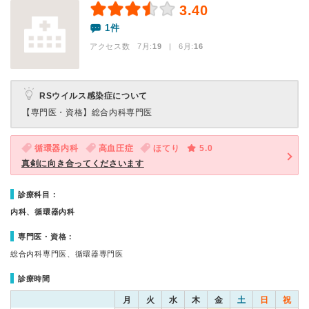
3.40
1件
アクセス数 7月:
19
| 6月:
16
RSウイルス感染症について
【専門医・資格】
総合内科専門医
循環器内科
高血圧症
ほてり
5.0
真剣に向き合ってくださいます
診療科目：
内科、循環器内科
専門医・資格：
総合内科専門医、循環器専門医
診療時間
月
火
水
木
金
土
日
祝