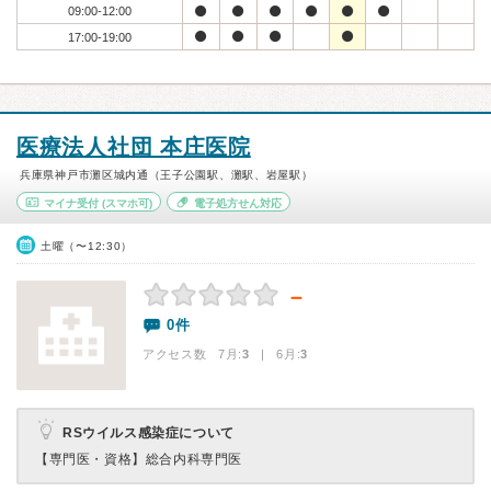
09:00-12:00
17:00-19:00
医療法人社団 本庄医院
兵庫県神戸市灘区城内通（王子公園駅、灘駅、岩屋駅）
マイナ受付
(スマホ可)
電子処方せん対応
土曜（〜12:30）
－
0件
アクセス数 7月:
3
| 6月:
3
RSウイルス感染症について
【専門医・資格】
総合内科専門医