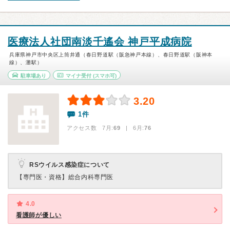
医療法人社団南淡千遙会 神戸平成病院
兵庫県神戸市中央区上筒井通（春日野道駅（阪急神戸本線）、春日野道駅（阪神本
線）、灘駅）
駐車場あり
マイナ受付
(スマホ可)
3.20
1件
アクセス数 7月:
69
| 6月:
76
RSウイルス感染症について
【専門医・資格】
総合内科専門医
4.0
看護師が優しい