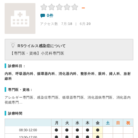
－
0件
アクセス数 7月:
18
| 6月:
20
RSウイルス感染症について
【専門医・資格】
小児科専門医
診療科目：
内科、呼吸器内科、循環器内科、消化器内科、整形外科、眼科、婦人科、放射
線科
専門医・資格：
アレルギー専門医、感染症専門医、循環器専門医、消化器病専門医、消化器内
視鏡専門…
診療時間
月
火
水
木
金
土
日
祝
08:30-12:00
13:00-17:00