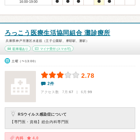
16:00-19:00
ろっこう医療生活協同組合 灘診療所
兵庫県神戸市灘区水道筋（王子公園駅、摩耶駅、灘駅）
駐車場あり
マイナ受付
(スマホ可)
土曜（〜13:00）
2.78
2件
アクセス数 7月:
67
| 6月:
99
RSウイルス感染症について
【専門医・資格】
総合内科専門医
内科
4.0