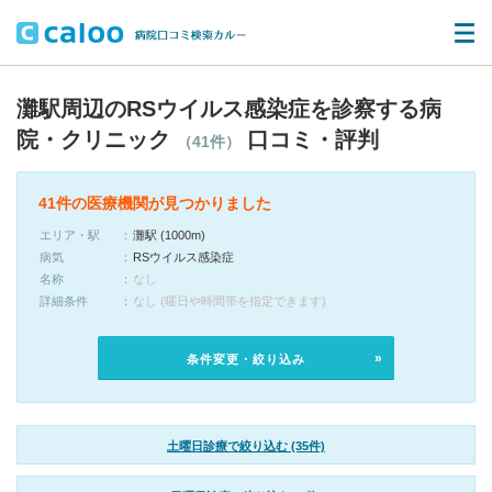
灘駅周辺のRSウイルス感染症を診察する病
院・クリニック
口コミ・評判
（41件）
41件の医療機関が見つかりました
エリア・駅
灘駅 (1000m)
病気
RSウイルス感染症
名称
なし
詳細条件
なし (曜日や時間帯を指定できます)
条件変更・絞り込み
土曜日診療で絞り込む (35件)