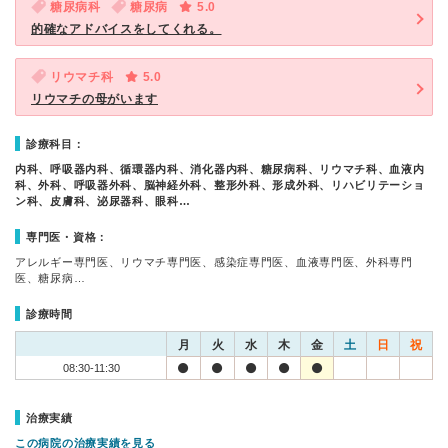
糖尿病科
糖尿病
5.0
的確なアドバイスをしてくれる。
リウマチ科
5.0
リウマチの母がいます
診療科目：
内科、呼吸器内科、循環器内科、消化器内科、糖尿病科、リウマチ科、血液内
科、外科、呼吸器外科、脳神経外科、整形外科、形成外科、リハビリテーショ
ン科、皮膚科、泌尿器科、眼科…
専門医・資格：
アレルギー専門医、リウマチ専門医、感染症専門医、血液専門医、外科専門
医、糖尿病…
診療時間
月
火
水
木
金
土
日
祝
08:30-11:30
治療実績
この病院の治療実績を見る