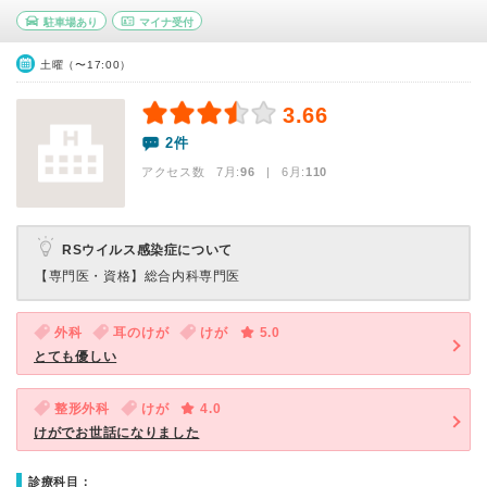
駐車場あり
マイナ受付
土曜（〜17:00）
3.66
2件
アクセス数 7月:
96
| 6月:
110
RSウイルス感染症について
【専門医・資格】
総合内科専門医
外科
耳のけが
けが
5.0
とても優しい
整形外科
けが
4.0
けがでお世話になりました
診療科目：