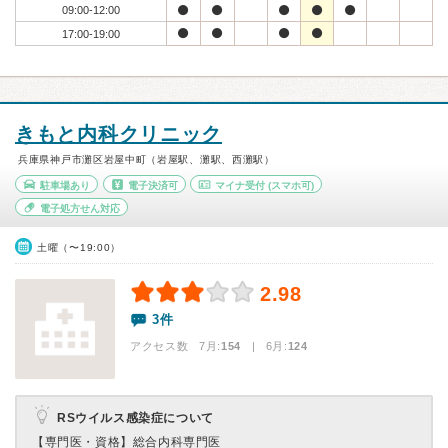
09:00-12:00
17:00-19:00
きもと内科クリニック
兵庫県神戸市灘区岩屋中町（岩屋駅、灘駅、西灘駅）
駐車場あり
電子決済可
マイナ受付
(スマホ可)
電子処方せん対応
土曜（〜19:00）
2.98
3件
アクセス数 7月:
154
| 6月:
124
RSウイルス感染症について
【専門医・資格】
総合内科専門医