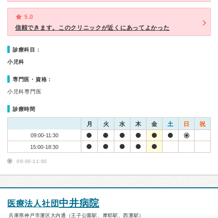
5.0
信頼できます。このクリニックが近くにあってよかった
診療科目：
小児科
専門医・資格：
小児科専門医
診療時間
月
火
水
木
金
土
日
祝
09:00-11:30
15:00-18:30
09:00-11:00
中井病院
医療法人社団
兵庫県神戸市灘区大内通（王子公園駅、摩耶駅、西灘駅）