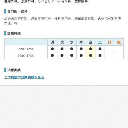
整形外科、形成外科、リハビリテーション科、放射線科
専門医・資格：
総合内科専門医、感染症専門医、外科専門医、糖尿病専門医、内分泌代謝科専
門医、呼…
診療時間
月
火
水
木
金
土
日
祝
09:00-12:00
14:00-17:00
治療実績
この病院の治療実績を見る