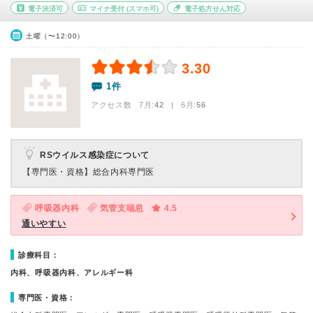
電子決済可
マイナ受付
(スマホ可)
電子処方せん対応
土曜（〜12:00）
3.30
1件
アクセス数 7月:
42
| 6月:
56
RSウイルス感染症について
【専門医・資格】
総合内科専門医
呼吸器内科
気管支喘息
4.5
通いやすい
診療科目：
内科、呼吸器内科、アレルギー科
専門医・資格：