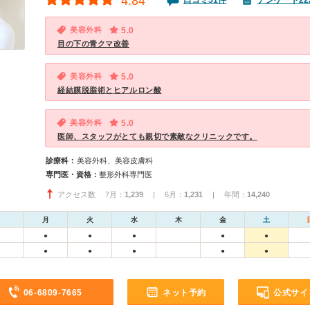
4.84
口コミ51件
アンケート22
美容外科
5.0
目の下の青クマ改善
美容外科
5.0
経結膜脱脂術とヒアルロン酸
美容外科
5.0
医師、スタッフがとても親切で素敵なクリニックです。
診療科：
美容外科、美容皮膚科
専門医・資格：
整形外科専門医
アクセス数 7月：
1,239
| 6月：
1,231
| 年間：
14,240
月
火
水
木
金
土
●
●
●
●
●
●
●
●
●
●
06-6809-7665
ネット予約
公式サイ