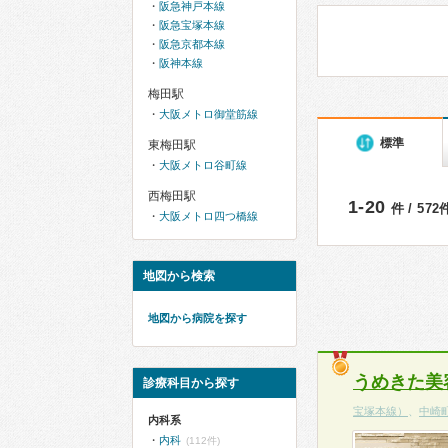
阪急神戸本線
阪急宝塚本線
阪急京都本線
阪神本線
梅田駅
大阪メトロ御堂筋線
標準
東梅田駅
大阪メトロ谷町線
西梅田駅
1-20
件 / 57
大阪メトロ四つ橋線
地図から検索
地図から病院を探す
うめきた美
診療科目から探す
宝塚本線）
、
中崎
内科系
内科
(112件)