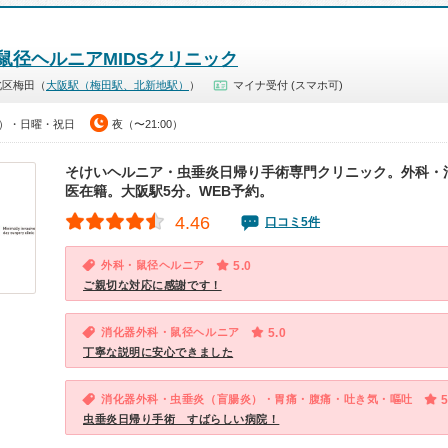
鼠径ヘルニアMIDSクリニック
北区梅田（
大阪駅（梅田駅、北新地駅）
）
マイナ受付 (スマホ可)
00）・日曜・祝日
夜（〜21:00）
そけいヘルニア・虫垂炎日帰り手術専門クリニック。外科・
医在籍。大阪駅5分。WEB予約。
4.46
口コミ5件
外科・鼠径ヘルニア
5.0
ご親切な対応に感謝です！
消化器外科・鼠径ヘルニア
5.0
丁寧な説明に安心できました
消化器外科・虫垂炎（盲腸炎）・胃痛・腹痛・吐き気・嘔吐
5
虫垂炎日帰り手術 すばらしい病院！