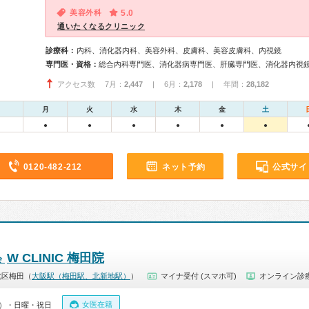
美容外科
5.0
通いたくなるクリニック
診療科：
内科、消化器内科、美容外科、皮膚科、美容皮膚科、内視鏡
専門医・資格：
総合内科専門医、消化器病専門医、肝臓専門医、消化器内視
アクセス数 7月：
2,447
| 6月：
2,178
| 年間：
28,182
月
火
水
木
金
土
●
●
●
●
●
●
0120-482-212
ネット予約
公式サイ
W CLINIC 梅田院
会
北区梅田（
大阪駅（梅田駅、北新地駅）
）
マイナ受付 (スマホ可)
オンライン診
女医在籍
00）・日曜・祝日