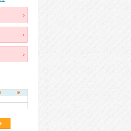
2件
日
祝
ト