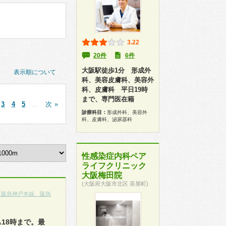
3.22
20件
6件
大阪駅徒歩1分 形成外
表示順について
科、美容皮膚科、美容外
科、皮膚科 平日19時
まで、専門医在籍
3
4
5
…
次 »
診療科目：
形成外科、美容外
科、皮膚科、泌尿器科
性感染症内科ペア
ライフクリニック
大阪梅田院
(大阪府大阪市北区 茶屋町)
（阪急神戸本線、阪急
18時まで。最