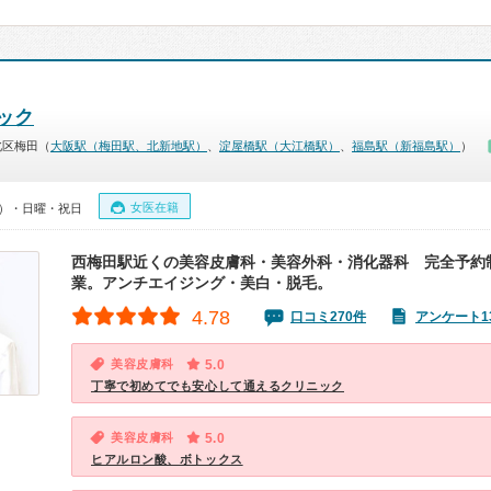
ック
北区梅田（
大阪駅（梅田駅、北新地駅）
、
淀屋橋駅（大江橋駅）
、
福島駅（新福島駅）
）
女医在籍
00）・日曜・祝日
西梅田駅近くの美容皮膚科・美容外科・消化器科 完全予約
業。アンチエイジング・美白・脱毛。
4.78
口コミ270件
アンケート1
美容皮膚科
5.0
丁寧で初めてでも安心して通えるクリニック
美容皮膚科
5.0
ヒアルロン酸、ボトックス