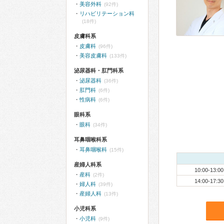
美容外科
(92件)
リハビリテーション科
(18件)
皮膚科系
皮膚科
(96件)
美容皮膚科
(133件)
泌尿器科・肛門科系
泌尿器科
(36件)
肛門科
(6件)
性病科
(6件)
眼科系
眼科
(34件)
耳鼻咽喉科系
耳鼻咽喉科
(15件)
産婦人科系
10:00-13:00
産科
(2件)
14:00-17:30
婦人科
(39件)
産婦人科
(13件)
小児科系
小児科
(9件)