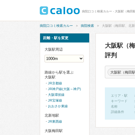
病院口コミ検索カルー - 大阪駅（梅田
病院口コミ検索カルー
病院検索
大阪駅（梅田駅、北新
距離・駅を変更
大阪駅（
大阪駅周辺
評判
大阪駅（梅田
路線から駅を選ぶ
大阪駅
JR京都線
JR神戸線(大阪～神戸)
大阪環状線
エリア・駅
JR宝塚線
キーワード
おおさか東線
名称
詳細条件
北新地駅
JR東西線
大阪梅田駅