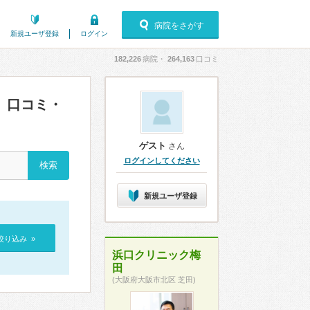
病院をさがす
新規ユーザ登録
ログイン
182,226
病院・
264,163
口コミ
口コミ・
）
ゲスト
さん
ログインしてください
新規ユーザ登録
絞り込み »
浜口クリニック梅
田
(大阪府大阪市北区 芝田)