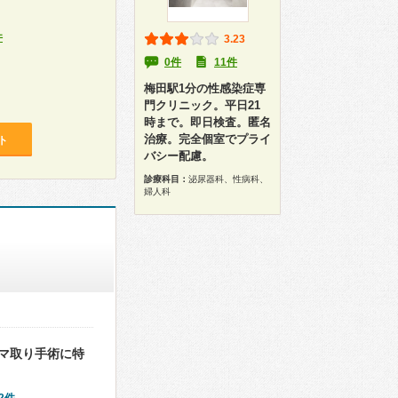
件
3.23
0件
11件
梅田駅1分の性感染症専
門クリニック。平日21
時まで。即日検査。匿名
治療。完全個室でプライ
ト
バシー配慮。
診療科目：
泌尿器科、性病科、
婦人科
マ取り手術に特