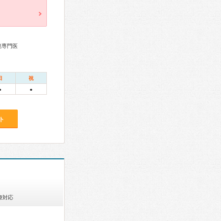
鏡専門医
日
祝
●
●
ト
療対応