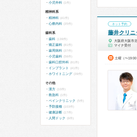
小児外科
(1件)
精神科系
精神科
(41件)
心療内科
(35件)
ネット予約
藤井クリニ
歯科系
歯科
(139件)
大阪府大阪市
矯正歯科
(81件)
マイナ受付
歯周病科
(37件)
小児歯科
(58件)
土曜（〜19:
歯科口腔外科
(61件)
インプラント
(41件)
ホワイトニング
(39件)
その他
漢方
(10件)
救急科
(1件)
ペインクリニック
(5件)
予防接種
(103件)
健康診断
(17件)
人間ドック
(9件)