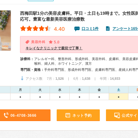
西梅田駅1分の美容皮膚科。平日・土日も19時まで。女性医
応可。豊富な最新美容医療治療数
4.40
口コミ1件
アンケート165
美容外科
5.0
キレイなクリニックで親切で丁寧！
診療科：
アレルギー科、整形外科、形成外科、美容外科、皮膚科、美容皮膚
喉科、婦人科、ホワイトニング、漢方
専門医・資格：
手外科専門医、形成外科専門医、皮膚科専門医、産婦人科専
アクセス数 7月：
1,526
| 6月：
1,638
| 年間：
14,933
月
火
水
木
金
土
●
●
●
●
●
●
06-4708-3666
ネット予約
公式サイ