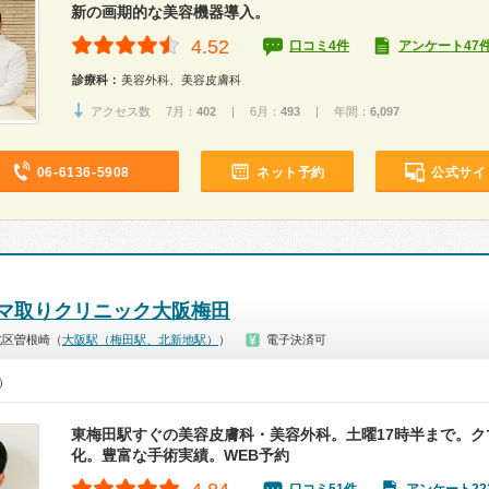
新の画期的な美容機器導入。
4.52
口コミ4件
アンケート47
診療科：
美容外科、美容皮膚科
アクセス数 7月：
402
| 6月：
493
| 年間：
6,097
06-6136-5908
ネット予約
公式サイ
マ取りクリニック大阪梅田
北区曽根崎（
大阪駅（梅田駅、北新地駅）
）
電子決済可
0）
東梅田駅すぐの美容皮膚科・美容外科。土曜17時半まで。ク
化。豊富な手術実績。WEB予約