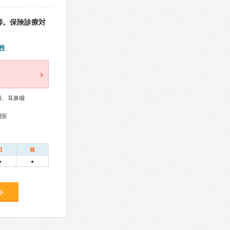
師。保険診療対
件
科、耳鼻咽
門医
日
祝
●
●
ト