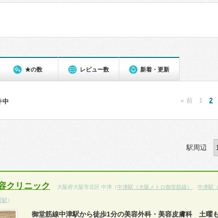
★の数
レビュー数
新着・更新
« 前
1
2
2件中
駅周辺
容クリニック
大阪府大阪市北区 中津（
中津駅（大阪メトロ御堂筋線）
、
中津駅
町駅
）
御堂筋線中津駅から徒歩1分の美容外科・美容皮膚科 土曜も