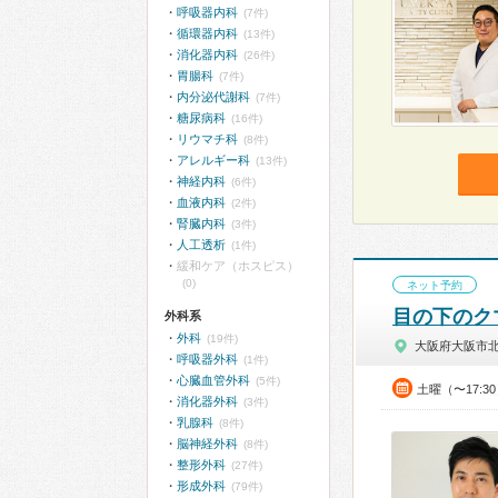
呼吸器内科
(7件)
循環器内科
(13件)
消化器内科
(26件)
胃腸科
(7件)
内分泌代謝科
(7件)
糖尿病科
(16件)
リウマチ科
(8件)
アレルギー科
(13件)
神経内科
(6件)
血液内科
(2件)
腎臓内科
(3件)
人工透析
(1件)
緩和ケア（ホスピス）
(0)
ネット予約
目の下のク
外科系
外科
(19件)
大阪府大阪市
呼吸器外科
(1件)
心臓血管外科
(5件)
土曜（〜17:3
消化器外科
(3件)
乳腺科
(8件)
脳神経外科
(8件)
整形外科
(27件)
形成外科
(79件)