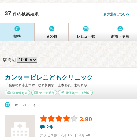
37
件の検索結果
表示順について
標準
★の数
レビュー数
新着・更新
駅周辺
カンタービレこどもクリニック
千葉県松戸市上本郷（松戸新田駅、上本郷駅、北松戸駅）
駐車場あり
マイナ受付
電子処方せん対応
土曜（〜13:00）
3.90
2件
アクセス数 7月:
45
| 6月:
48