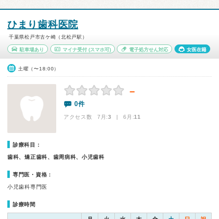
ひまり歯科医院
千葉県松戸市古ケ崎（北松戸駅）
駐車場あり
マイナ受付
(スマホ可)
電子処方せん対応
女医在籍
土曜（〜18:00）
－
0件
アクセス数 7月:
3
| 6月:
11
診療科目：
歯科、矯正歯科、歯周病科、小児歯科
専門医・資格：
小児歯科専門医
診療時間