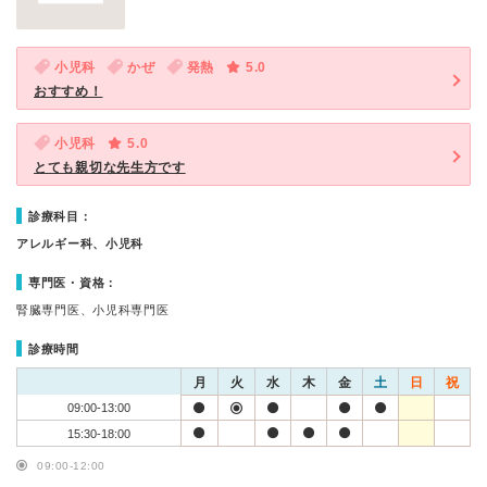
小児科
かぜ
発熱
5.0
おすすめ！
小児科
5.0
とても親切な先生方です
診療科目：
アレルギー科、小児科
専門医・資格：
腎臓専門医、小児科専門医
診療時間
月
火
水
木
金
土
日
祝
09:00-13:00
15:30-18:00
09:00-12:00