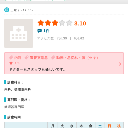
土曜（〜12:30）
3.10
1件
アクセス数 7月:
39
| 6月:
62
内科
気管支喘息
動悸・息切れ・咳（セキ）
3.5
ドクターもスタッフも優しいです。
診療科目：
内科、循環器内科
専門医・資格：
循環器専門医
診療時間
月
火
水
木
金
土
日
祝