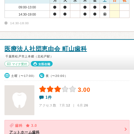
月
火
水
木
金
土
日
祝
09:00-13:00
14:30-19:00
14:30-18:00
医療法人社団恵由会 町山歯科
千葉県松戸市上本郷（北松戸駅）
マイナ受付
女医在籍
土曜（〜17:00）
夜（〜20:00）
3.00
1件
アクセス数 7月:
12
| 6月:
26
歯科
3.0
アットホーム歯科