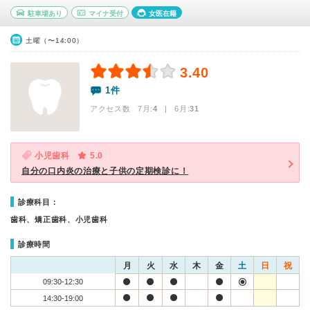
駐車場あり
マイナ受付
女医在籍
土曜（〜14:00）
3.40
1件
アクセス数 7月:
4
| 6月:
31
小児歯科
5.0
自分の口内炎の治療と子供の定期検診に！
診療科目：
歯科、矯正歯科、小児歯科
診療時間
月
火
水
木
金
土
日
祝
09:30-12:30
14:30-19:00