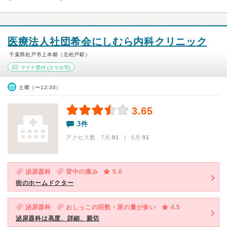
医療法人社団希会にしむら内科クリニック
千葉県松戸市上本郷（北松戸駅）
マイナ受付
(スマホ可)
土曜（〜12:30）
3.65
3件
アクセス数 7月:
91
| 6月:
91
泌尿器科
背中の痛み
5.0
街のホームドクター
泌尿器科
おしっこの回数・尿の量が多い
4.5
泌尿器科は高度、詳細、親切