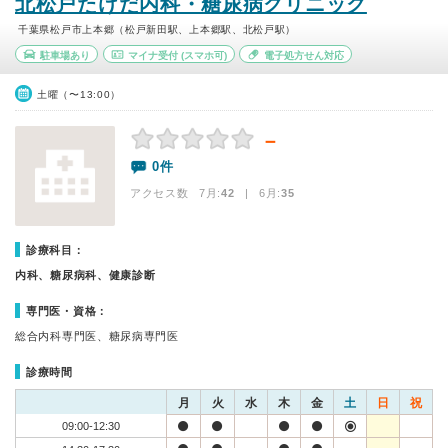
北松戸たけだ内科・糖尿病クリニック
千葉県松戸市上本郷（松戸新田駅、上本郷駅、北松戸駅）
駐車場あり
マイナ受付
(スマホ可)
電子処方せん対応
土曜（〜13:00）
－
0件
アクセス数 7月:
42
| 6月:
35
診療科目：
内科、糖尿病科、健康診断
専門医・資格：
総合内科専門医、糖尿病専門医
診療時間
月
火
水
木
金
土
日
祝
09:00-12:30