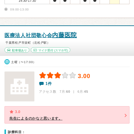
14:30-17:30
09:00-13:00
内藤医院
医療法人社団敬心会
千葉県松戸市栄町（北松戸駅）
駐車場あり
マイナ受付
(スマホ可)
土曜（〜17:00）
3.00
1件
アクセス数 7月:
60
| 6月:
45
3.0
先生によるのかなと思います。
診療科目：