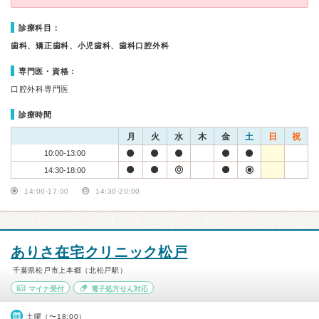
診療科目：
歯科、矯正歯科、小児歯科、歯科口腔外科
専門医・資格：
口腔外科専門医
診療時間
月
火
水
木
金
土
日
祝
10:00-13:00
14:30-18:00
14:00-17:00
14:30-20:00
ありさ在宅クリニック松戸
千葉県松戸市上本郷（北松戸駅）
マイナ受付
電子処方せん対応
土曜（〜18:00）