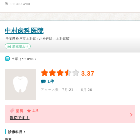
09:30-14:00
中村歯科医院
千葉県松戸市上本郷（北松戸駅、上本郷駅）
駐車場あり
土曜（〜18:00）
3.37
1件
アクセス数 7月:
21
| 6月:
26
歯科
4.5
親切です！
診療科目：
歯科