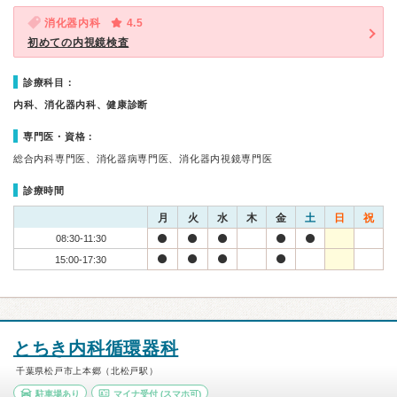
消化器内科
4.5
初めての内視鏡検査
診療科目：
内科、消化器内科、健康診断
専門医・資格：
総合内科専門医、消化器病専門医、消化器内視鏡専門医
診療時間
月
火
水
木
金
土
日
祝
08:30-11:30
15:00-17:30
とちき内科循環器科
千葉県松戸市上本郷（北松戸駅）
駐車場あり
マイナ受付
(スマホ可)