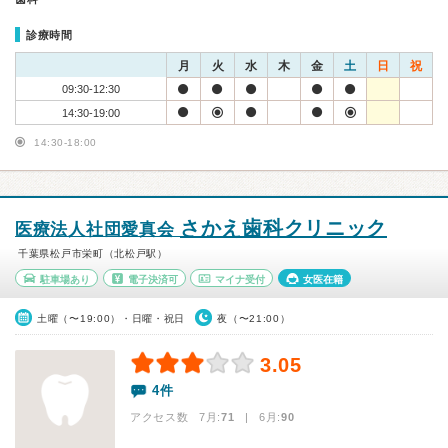
診療時間
月
火
水
木
金
土
日
祝
09:30-12:30
14:30-19:00
14:30-18:00
さかえ歯科クリニック
医療法人社団愛真会
千葉県松戸市栄町（北松戸駅）
駐車場あり
電子決済可
マイナ受付
女医在籍
土曜（〜19:00）・日曜・祝日
夜（〜21:00）
3.05
4件
アクセス数 7月:
71
| 6月:
90