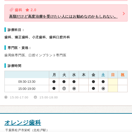
歯科
2.0
高額だけど高度治療を受けたい人にはお勧めなのかもしれない。
診療科目：
歯科、矯正歯科、小児歯科、歯科口腔外科
専門医・資格：
歯周病専門医、口腔インプラント専門医
診療時間
月
火
水
木
金
土
日
祝
09:30-13:30
15:00-19:00
15:00-17:00
15:00-18:00
オレンジ歯科
千葉県松戸市栄町（北松戸駅）