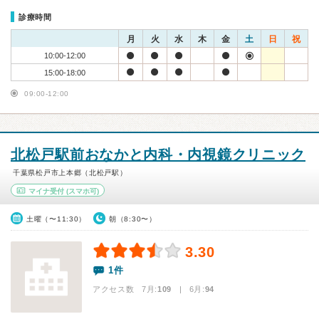
診療時間
月
火
水
木
金
土
日
祝
10:00-12:00
15:00-18:00
09:00-12:00
北松戸駅前おなかと内科・内視鏡クリニック
千葉県松戸市上本郷（北松戸駅）
マイナ受付
(スマホ可)
土曜（〜11:30）
朝（8:30〜）
3.30
1件
アクセス数 7月:
109
| 6月:
94