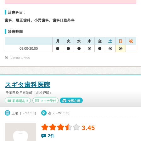
診療科目：
歯科、矯正歯科、小児歯科、歯科口腔外科
診療時間
月
火
水
木
金
土
日
祝
09:00-20:00
09:00-17:00
スギタ歯科医院
千葉県松戸市栄町（北松戸駅）
駐車場あり
マイナ受付
女医在籍
土曜（〜17:30）
夜（〜20:30）
3.45
2件