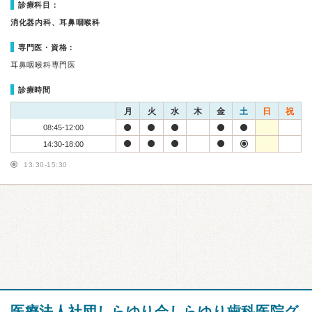
診療科目：
消化器内科、耳鼻咽喉科
専門医・資格：
耳鼻咽喉科専門医
診療時間
月
火
水
木
金
土
日
祝
08:45-12:00
14:30-18:00
13:30-15:30
医療法人社団しらゆり会しらゆり歯科医院グ