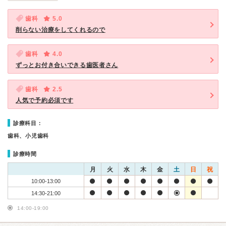
歯科
5.0
削らない治療をしてくれるので
歯科
4.0
ずっとお付き合いできる歯医者さん
歯科
2.5
人気で予約必須です
診療科目：
歯科、小児歯科
診療時間
月
火
水
木
金
土
日
祝
10:00-13:00
14:30-21:00
14:00-19:00