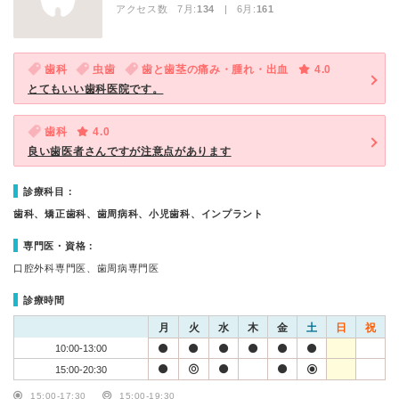
アクセス数 7月:
134
| 6月:
161
歯科
虫歯
歯と歯茎の痛み・腫れ・出血
4.0
とてもいい歯科医院です。
歯科
4.0
良い歯医者さんですが注意点があります
診療科目：
歯科、矯正歯科、歯周病科、小児歯科、インプラント
専門医・資格：
口腔外科専門医、歯周病専門医
診療時間
月
火
水
木
金
土
日
祝
10:00-13:00
15:00-20:30
15:00-17:30
15:00-19:30