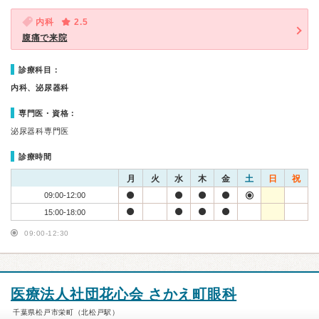
内科
2.5
腹痛で来院
診療科目：
内科、泌尿器科
専門医・資格：
泌尿器科専門医
診療時間
月
火
水
木
金
土
日
祝
09:00-12:00
15:00-18:00
09:00-12:30
医療法人社団花心会 さかえ町眼科
千葉県松戸市栄町（北松戸駅）