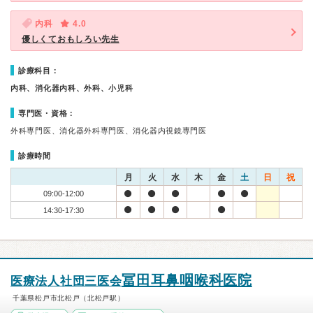
内科
4.0
優しくておもしろい先生
診療科目：
内科、消化器内科、外科、小児科
専門医・資格：
外科専門医、消化器外科専門医、消化器内視鏡専門医
診療時間
月
火
水
木
金
土
日
祝
09:00-12:00
14:30-17:30
冨田耳鼻咽喉科医院
医療法人社団三医会
千葉県松戸市北松戸（北松戸駅）