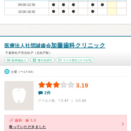
09:00-12:30
15:00-18:30
加藤歯科クリニック
医療法人社団誠歯会
千葉県松戸市北松戸（北松戸駅）
駐車場あり
電子決済可
マイナ受付
(スマホ可)
土曜（〜17:00）
3.19
2件
アクセス数 7月:
97
| 6月:
83
歯科
5.0
救っていただきました