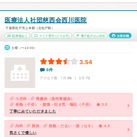
医療法人社団慈西会西川医院
千葉県松戸市上本郷（北松戸駅）
駐車場あり
マイナ受付
(スマホ可)
電子処方せん対応
女医在籍
土曜（〜12:00）
3.54
6件
アクセス数 7月:
86
| 6月:
72
小児科
胃腸炎（急性胃腸炎）
発熱（子供）・腹痛・吐き気・嘔吐（子供）
5.0
丁寧にみていただきました
内科
肺炎
発熱・だるい・咳（セキ）
4.0
気さくで優しい