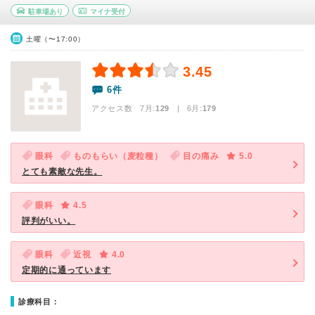
駐車場あり
マイナ受付
土曜（〜17:00）
3.45
6件
アクセス数 7月:
129
| 6月:
179
眼科
ものもらい（麦粒種）
目の痛み
5.0
とても素敵な先生。
眼科
4.5
評判がいい。
眼科
近視
4.0
定期的に通っています
診療科目：