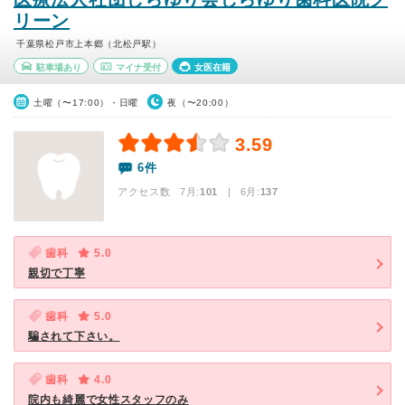
リーン
千葉県松戸市上本郷（北松戸駅）
駐車場あり
マイナ受付
女医在籍
土曜（〜17:00）・日曜
夜（〜20:00）
3.59
6件
アクセス数 7月:
101
| 6月:
137
歯科
5.0
親切で丁寧
歯科
5.0
騙されて下さい。
歯科
4.0
院内も綺麗で女性スタッフのみ