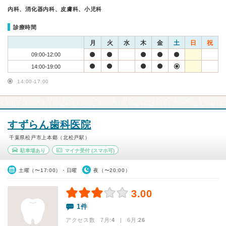
内科、消化器内科、皮膚科、小児科
診療時間
月
火
水
木
金
土
日
祝
09:00-12:00
14:00-19:00
14:00-17:00
すずらん歯科医院
千葉県松戸市上本郷（北松戸駅）
駐車場あり
マイナ受付
(スマホ可)
土曜（〜17:00）・日曜
夜（〜20:00）
3.00
1件
アクセス数 7月:
4
| 6月:
26