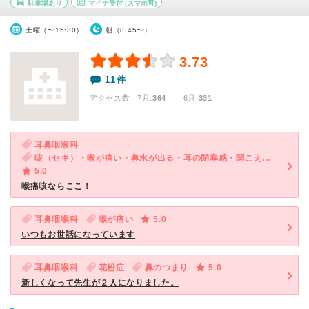
駐車場あり
マイナ受付
(スマホ可)
土曜（〜15:30）
朝（8:45〜）
3.73
11件
アクセス数 7月:
364
| 6月:
331
耳鼻咽喉科
咳（セキ）・喉が痛い・鼻水が出る・耳の閉塞感・聞こえづらい・鼻水がのどに流れる・後鼻漏
5.0
喉痛咳ならここ！
耳鼻咽喉科
喉が痛い
5.0
いつもお世話になっています
耳鼻咽喉科
花粉症
鼻のつまり
5.0
新しくなって先生が２人になりました。