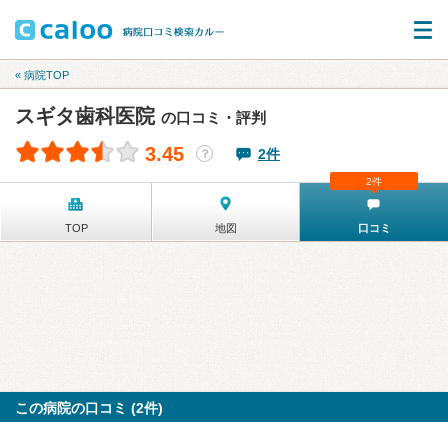
« 病院TOP
スギタ歯科医院
の口コミ・評判
3.45
2件
？
2件
TOP
地図
口コミ
この病院の口コミ (2件)