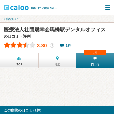
« 病院TOP
医療法人社団晟幸会馬橋駅デンタルオフィス
の口コミ・評判
3.30
1件
？
1件
TOP
地図
口コミ
この病院の口コミ (1件)