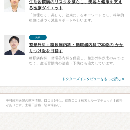
生活習慣病のリスクを減らし、美容と健康を支え
る医療ダイエット
「無理なく、美しく、健康に」をキーワードとし、科学的
根拠に基づく減量サポートを行います。
内科
整形外科＋糖尿病内科・循環器内科で本物の かか
りつけ医を目指す
糖尿病内科・循環器内科を併設し、整形外科疾患のみでは
なく、生活習慣病の治療・予防にも注力しています。
ドクターズインタビューをもっと読む »
中村歯科医院の基本情報、口コミ1件は、病院口コミ検索カルーでチェック！歯科
があります。土曜日診察・駐車場あり。