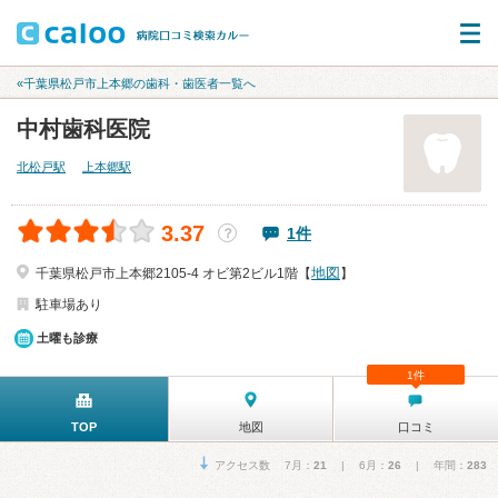
«千葉県松戸市上本郷の歯科・歯医者一覧へ
中村歯科医院
北松戸駅
上本郷駅
3.37
1件
？
地図
千葉県松戸市上本郷2105-4 オビ第2ビル1階【
】
駐車場あり
土曜も診療
1件
TOP
地図
口コミ
アクセス数 7月：
21
| 6月：
26
| 年間：
283