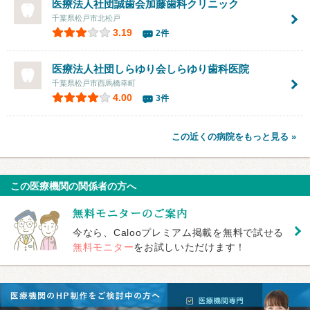
医療法人社団誠歯会
加藤歯科クリニック
千葉県松戸市北松戸
3.19
2件
医療法人社団しらゆり会
しらゆり歯科医院
千葉県松戸市西馬橋幸町
4.00
3件
この近くの病院をもっと見る »
この医療機関の関係者の方へ
今なら、Calooプレミアム掲載を無料で試せる
無料モニター
をお試しいただけます！