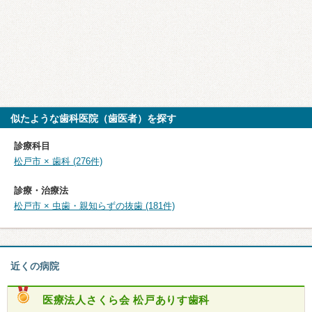
似たような歯科医院（歯医者）を探す
診療科目
松戸市 × 歯科 (276件)
診療・治療法
松戸市 × 虫歯・親知らずの抜歯 (181件)
近くの病院
医療法人さくら会 松戸ありす歯科