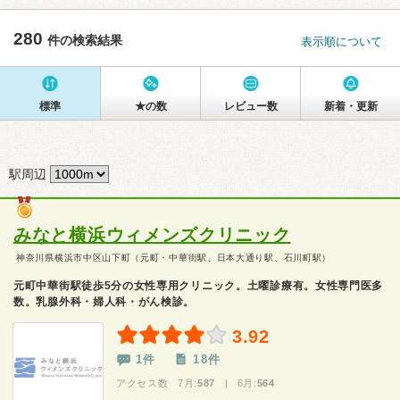
280
件の検索結果
表示順について
標準
★の数
レビュー数
新着・更新
駅周辺
みなと横浜ウィメンズクリニック
神奈川県横浜市中区山下町（元町・中華街駅、日本大通り駅、石川町駅）
元町中華街駅徒歩5分の女性専用クリニック。土曜診療有。女性専門医多
数。乳腺外科・婦人科・がん検診。
3.92
1件
18件
アクセス数 7月:
587
| 6月:
564