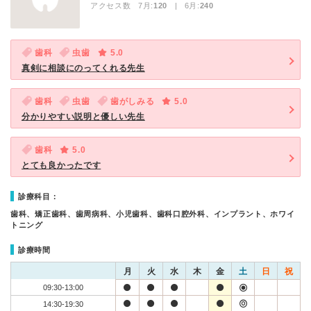
アクセス数 7月:
120
| 6月:
240
歯科
虫歯
5.0
真剣に相談にのってくれる先生
歯科
虫歯
歯がしみる
5.0
分かりやすい説明と優しい先生
歯科
5.0
とても良かったです
診療科目：
歯科、矯正歯科、歯周病科、小児歯科、歯科口腔外科、インプラント、ホワイ
トニング
診療時間
月
火
水
木
金
土
日
祝
09:30-13:00
14:30-19:30