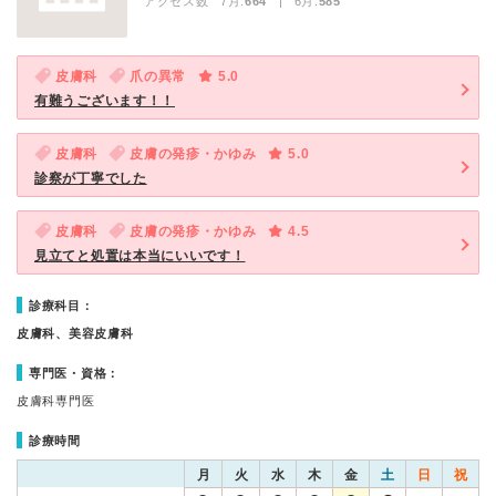
アクセス数 7月:
664
| 6月:
585
皮膚科
爪の異常
5.0
有難うございます！！
皮膚科
皮膚の発疹・かゆみ
5.0
診察が丁寧でした
皮膚科
皮膚の発疹・かゆみ
4.5
見立てと処置は本当にいいです！
診療科目：
皮膚科、美容皮膚科
専門医・資格：
皮膚科専門医
診療時間
月
火
水
木
金
土
日
祝