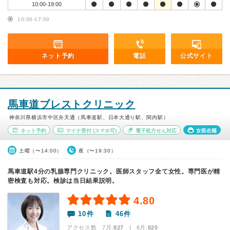
10:00-19:00
10:00-17:00
ネット予約
電話
公式サイト
馬車道ブレストクリニック
神奈川県横浜市中区弁天通（馬車道駅、日本大通り駅、関内駅）
ネット予約
マイナ受付
(スマホ可)
電子処方せん対応
女医在籍
土曜（〜14:00）
夜（〜19:30）
馬車道駅4分の乳腺専門クリニック。医師スタッフ全て女性。専門医が精
密検査も対応。検診は当日結果説明。
4.80
10件
46件
アクセス数 7月:
827
| 6月:
820