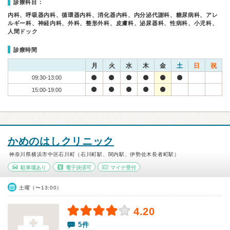
診療科目：
内科、呼吸器内科、循環器内科、消化器内科、内分泌代謝科、糖尿病科、アレ
ルギー科、神経内科、外科、整形外科、皮膚科、泌尿器科、性病科、小児科、
人間ドック
診療時間
月
火
水
木
金
土
日
祝
09:30-13:00
15:00-19:00
かめのはしクリニック
神奈川県横浜市中区石川町（石川町駅、関内駅、伊勢佐木長者町駅）
駐車場あり
電子決済可
マイナ受付
土曜（〜13:00）
4.20
5件