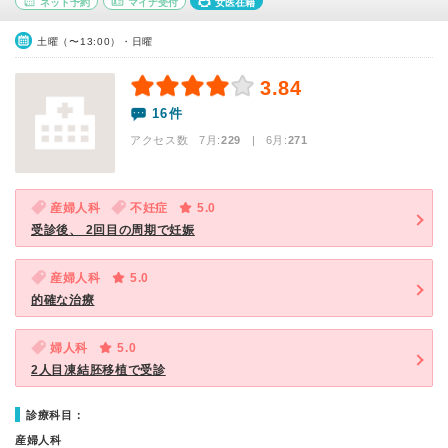
ネット予約
マイナ受付
女医在籍
土曜（〜13:00）・日曜
3.84
16件
アクセス数 7月:
229
| 6月:
271
産婦人科
不妊症
5.0
受診後、 2回目の周期で妊娠
産婦人科
5.0
的確な治療
婦人科
5.0
2人目凍結胚移植で受診
診療科目：
産婦人科