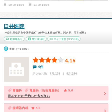
10:00-13:00
14:30-18:00
臼井医院
神奈川県横浜市中区千歳町（伊勢佐木長者町駅、関内駅、石川町駅）
駐車場あり
電子決済可
マイナ受付
(スマホ可)
土曜（〜16:00）
4.15
4件
アクセス数 7月:
139
| 6月:
144
胃腸科
胃腸炎（急性胃腸炎）
5.0
混んでます 予約した方が良い
循環器内科
5.0