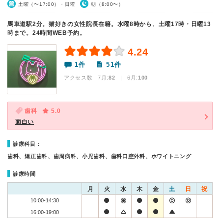
土曜（〜17:00）・日曜
朝（8:00〜）
馬車道駅2分。猫好きの女性院長在籍。水曜8時から、土曜17時・日曜13
時まで。24時間WEB予約。
4.24
1件
51件
アクセス数 7月:
82
| 6月:
100
歯科
5.0
面白い
診療科目：
歯科、矯正歯科、歯周病科、小児歯科、歯科口腔外科、ホワイトニング
診療時間
月
火
水
木
金
土
日
祝
10:00-14:30
16:00-19:00