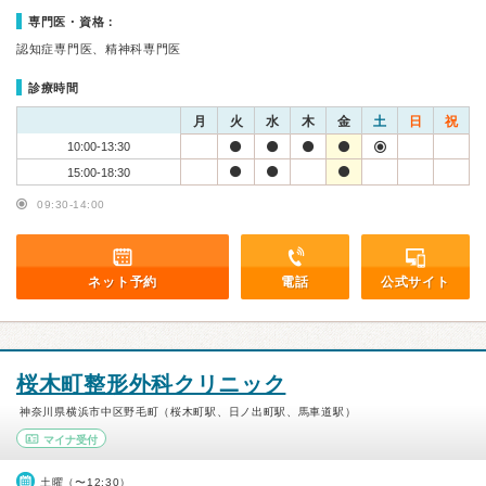
専門医・資格：
認知症専門医、精神科専門医
診療時間
月
火
水
木
金
土
日
祝
10:00-13:30
15:00-18:30
09:30-14:00
ネット予約
電話
公式サイト
桜木町整形外科クリニック
神奈川県横浜市中区野毛町（桜木町駅、日ノ出町駅、馬車道駅）
マイナ受付
土曜（〜12:30）