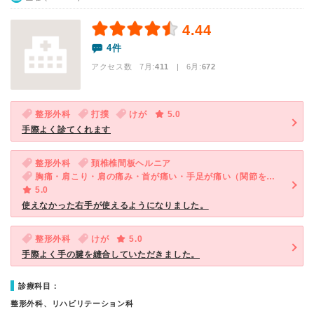
4.44
4件
アクセス数 7月:
411
| 6月:
672
整形外科
打撲
けが
5.0
手際よく診てくれます
整形外科
頚椎椎間板ヘルニア
胸痛・肩こり・肩の痛み・首が痛い・手足が痛い（関節を除く）・手足がしびれる
5.0
使えなかった右手が使えるようになりました。
整形外科
けが
5.0
手際よく手の腱を縫合していただきました。
診療科目：
整形外科、リハビリテーション科