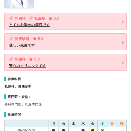
乳腺科
乳腺症
5.0
とてもお勧めの病院です
健康診断
5.0
優しい先生です
乳腺科
5.0
安心のクリニックです
診療科目：
乳腺科、健康診断
専門医・資格：
外科専門医、乳腺専門医
診療時間
月
火
水
木
金
土
日
祝
09:00-13:00