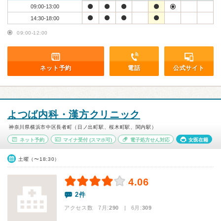
09:00-13:00
14:30-18:00
09:00-12:00
ネット予約
電話
公式サイト
よつば内科・漢方クリニック
神奈川県横浜市中区長者町（日ノ出町駅、桜木町駅、関内駅）
ネット予約
マイナ受付
(スマホ可)
電子処方せん対応
女医在籍
土曜（〜18:30）
4.06
2件
アクセス数 7月:
290
| 6月:
309