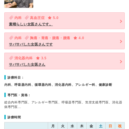
内科
高血圧症
5.0
素晴らしい女医さんです。
内科
胸痛・胃痛・腹痛・腰痛
4.0
サバサバした女医さんです
消化器内科
3.5
サバサバした女医さん
診療科目：
内科、呼吸器内科、循環器内科、消化器内科、アレルギー科、健康診断
専門医・資格：
総合内科専門医、アレルギー専門医、呼吸器専門医、気管支鏡専門医、消化器
病専門医…
診療時間
月
火
水
木
金
土
日
祝