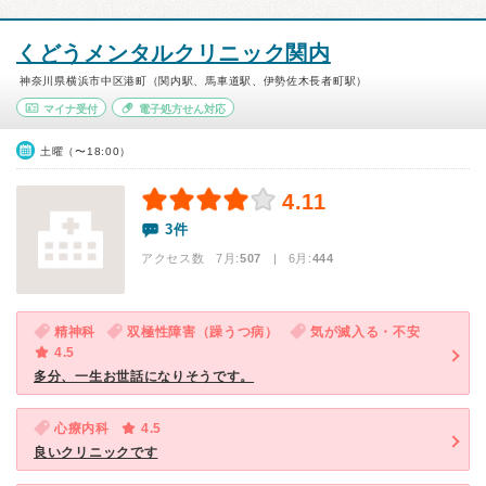
くどうメンタルクリニック関内
神奈川県横浜市中区港町（関内駅、馬車道駅、伊勢佐木長者町駅）
マイナ受付
電子処方せん対応
土曜（〜18:00）
4.11
3件
アクセス数 7月:
507
| 6月:
444
精神科
双極性障害（躁うつ病）
気が滅入る・不安
4.5
多分、一生お世話になりそうです。
心療内科
4.5
良いクリニックです