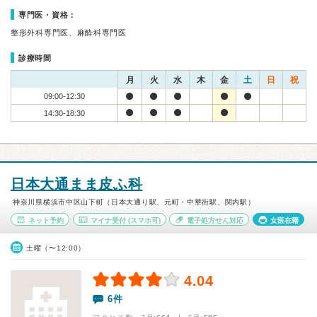
専門医・資格：
整形外科専門医、麻酔科専門医
診療時間
月
火
水
木
金
土
日
祝
09:00-12:30
14:30-18:30
日本大通まま皮ふ科
神奈川県横浜市中区山下町（日本大通り駅、元町・中華街駅、関内駅）
ネット予約
マイナ受付
(スマホ可)
電子処方せん対応
女医在籍
土曜（〜12:00）
4.04
6件