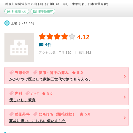
神奈川県横浜市中区山下町（石川町駅、元町・中華街駅、日本大通り駅）
駐車場あり
電子決済可
土曜（〜13:00）
4.12
4件
アクセス数 7月:
310
| 6月:
342
整形外科
腰痛・背中の痛み
5.0
かかりつけ医として家族三世代で診てもらえる。
内科
かぜ
5.0
優しいし、親身
整形外科
むち打ち（頸椎捻挫）
5.0
事故に遭い、こちらに伺いました