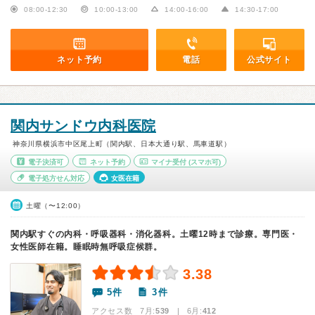
08:00-12:30
10:00-13:00
14:00-16:00
14:30-17:00
ネット予約
電話
公式サイト
関内サンドウ内科医院
神奈川県横浜市中区尾上町（関内駅、日本大通り駅、馬車道駅）
電子決済可
ネット予約
マイナ受付
(スマホ可)
電子処方せん対応
女医在籍
土曜（〜12:00）
関内駅すぐの内科・呼吸器科・消化器科。土曜12時まで診療。専門医・
女性医師在籍。睡眠時無呼吸症候群。
3.38
5件
3件
アクセス数 7月:
539
| 6月:
412