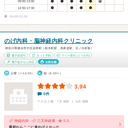
09:00-13:00
14:30-17:30
09:00-12:00
のげ内科・脳神経内科クリニック
神奈川県横浜市中区花咲町（桜木町駅、馬車道駅、日ノ出町駅）
電子決済可
ネット予約
マイナ受付
(スマホ可)
電子処方せん対応
女医在籍
土曜（〜12:00）
朝（8:30〜）
3.94
6件
アクセス数 7月:
353
| 6月:
439
神経内科
三叉神経痛
5.0
最初からここに来ればよかった