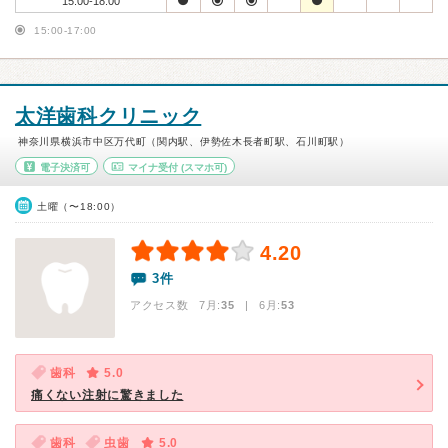
15:00-18:00
15:00-17:00
太洋歯科クリニック
神奈川県横浜市中区万代町（関内駅、伊勢佐木長者町駅、石川町駅）
電子決済可
マイナ受付
(スマホ可)
土曜（〜18:00）
4.20
3件
アクセス数 7月:
35
| 6月:
53
歯科
5.0
痛くない注射に驚きました
歯科
虫歯
5.0