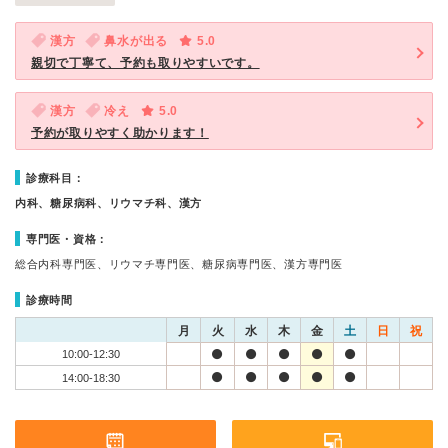
漢方
鼻水が出る
5.0
親切で丁寧て、予約も取りやすいです。
漢方
冷え
5.0
予約が取りやすく助かります！
診療科目：
内科、糖尿病科、リウマチ科、漢方
専門医・資格：
総合内科専門医、リウマチ専門医、糖尿病専門医、漢方専門医
診療時間
月
火
水
木
金
土
日
祝
10:00-12:30
14:00-18:30