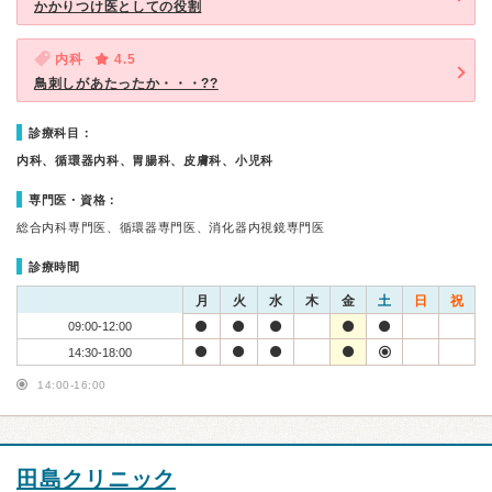
かかりつけ医としての役割
内科
4.5
鳥刺しがあたったか・・・??
診療科目：
内科、循環器内科、胃腸科、皮膚科、小児科
専門医・資格：
総合内科専門医、循環器専門医、消化器内視鏡専門医
診療時間
月
火
水
木
金
土
日
祝
09:00-12:00
14:30-18:00
14:00-16:00
田島クリニック