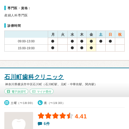
専門医・資格：
産婦人科専門医
診療時間
月
火
水
木
金
土
日
祝
09:00-13:00
15:00-19:00
石川町歯科クリニック
神奈川県横浜市中区石川町（石川町駅、元町・中華街駅、関内駅）
電子決済可
マイナ受付
土曜（〜18:00）
夜（〜19:30）
4.41
6件