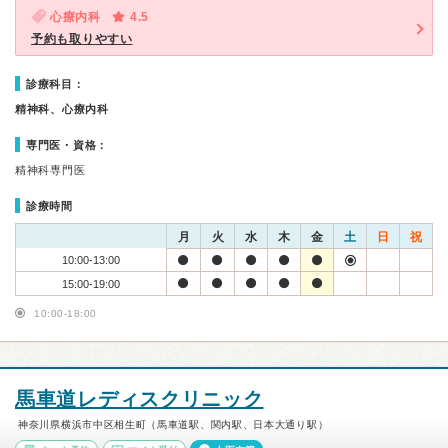
心療内科
4.5
予約も取りやすい
診療科目：
精神科、心療内科
専門医・資格：
精神科専門医
診療時間
月
火
水
木
金
土
日
祝
10:00-13:00
15:00-19:00
10:00-18:00
馬車道レディスクリニック
神奈川県横浜市中区相生町（馬車道駅、関内駅、日本大通り駅）