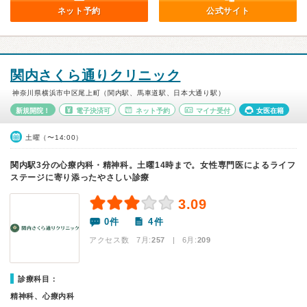
ネット予約
公式サイト
関内さくら通りクリニック
神奈川県横浜市中区尾上町（関内駅、馬車道駅、日本大通り駅）
新規開院！
電子決済可
ネット予約
マイナ受付
女医在籍
土曜（〜14:00）
関内駅3分の心療内科・精神科。土曜14時まで。女性専門医によるライフ
ステージに寄り添ったやさしい診療
3.09
0件
4件
アクセス数 7月:
257
| 6月:
209
診療科目：
精神科、心療内科