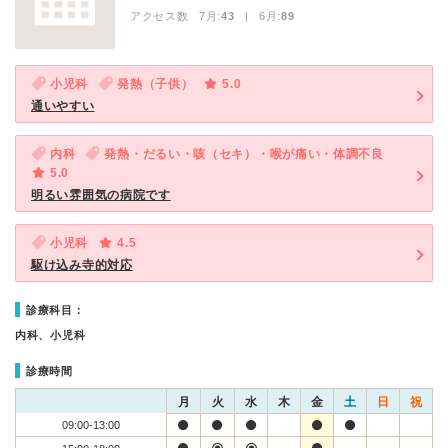
アクセス数 7月:
43
| 6月:
89
小児科
発熱（子供）
5.0
通いやすい
内科
発熱・だるい・咳（セキ）・喉が痛い・体調不良
5.0
明るい雰囲気の病院です
小児科
4.5
駆け込み寺的対応
診療科目：
内科、小児科
診療時間
月
火
水
木
金
土
日
祝
09:00-13:00