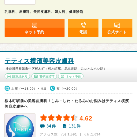
乳腺科、皮膚科、美容皮膚科、婦人科、健康診断
ネット予約
電話
公式サイト
テティス横濱美容皮膚科
神奈川県横浜市中区桜木町（桜木町駅、馬車道駅、みなとみらい駅）
駐車場あり
電子決済可
ネット予約
土曜（〜18:00）・祝日
夜（〜20:00）
桜木町駅前の美容皮膚科！しみ・しわ・たるみのお悩みはテティス横濱
美容皮膚科へ
4.62
34件
131件
アクセス数 7月:
1,591
| 6月:
1,634