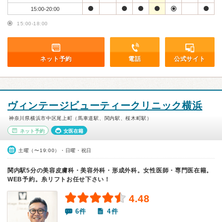
15:00-20:00
15:00-18:00
ネット予約
電話
公式サイト
ヴィンテージビューティークリニック横浜
神奈川県横浜市中区尾上町（馬車道駅、関内駅、桜木町駅）
ネット予約
女医在籍
土曜（〜19:00）・日曜・祝日
関内駅5分の美容皮膚科・美容外科・形成外科。女性医師・専門医在籍。
WEB予約。糸リフトお任せ下さい！
4.48
6件
4件