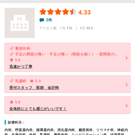
4.33
3件
アクセス数 7月:
731
| 6月:
813
整形外科
手足の関節が痛い・手足が痛い（関節を除く）・股関節の痛み
5.0
迅速かつ丁寧
乳腺科
5.0
受付スタッフ 医師 会計時
5.0
全体的にとても感じがいいです！
診療科目：
内科、呼吸器内科、循環器内科、消化器内科、糖尿病科、リウマチ科、神経内
科、血液内科、外科、乳腺科、整形外科、リハビリテーション科、泌尿器科、