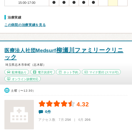
15:00-17:00
治療実績
この病院の治療実績を見る
柳瀬川ファミリークリニ
医療法人社団Medsurf
ック
埼玉県志木市幸町（志木駅）
駐車場あり
電子決済可
ネット予約
マイナ受付
(スマホ可)
オンライン診療対応
土曜（〜12:30）
4.32
4件
アクセス数 7月:
254
| 6月:
206