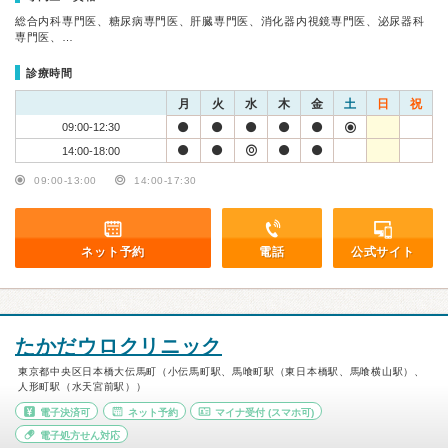
総合内科専門医、糖尿病専門医、肝臓専門医、消化器内視鏡専門医、泌尿器科
専門医、…
診療時間
月
火
水
木
金
土
日
祝
09:00-12:30
14:00-18:00
09:00-13:00
14:00-17:30
ネット予約
電話
公式サイト
たかだウロクリニック
東京都中央区日本橋大伝馬町（小伝馬町駅、馬喰町駅（東日本橋駅、馬喰横山駅）、
人形町駅（水天宮前駅））
電子決済可
ネット予約
マイナ受付
(スマホ可)
電子処方せん対応