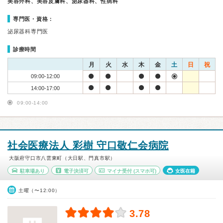
美容外科、美容皮膚科、泌尿器科、性病科
専門医・資格：
泌尿器科専門医
診療時間
月
火
水
木
金
土
日
祝
09:00-12:00
14:00-17:00
09:00-14:00
社会医療法人 彩樹 守口敬仁会病院
大阪府守口市八雲東町（大日駅、門真市駅）
駐車場あり
電子決済可
マイナ受付
(スマホ可)
女医在籍
土曜（〜12:00）
3.78