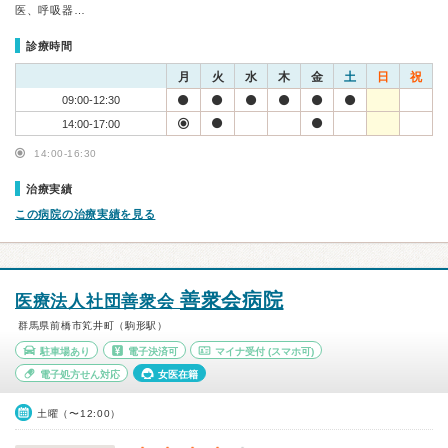
医、呼吸器…
診療時間
月
火
水
木
金
土
日
祝
09:00-12:30
14:00-17:00
14:00-16:30
治療実績
この病院の治療実績を見る
善衆会病院
医療法人社団善衆会
群馬県前橋市笂井町（駒形駅）
駐車場あり
電子決済可
マイナ受付
(スマホ可)
電子処方せん対応
女医在籍
土曜（〜12:00）