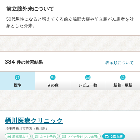
前立腺外来について
50代男性になると増えてくる前立腺肥大症や前立腺がん患者を対
象とした外来。
384
件の検索結果
表示順について
標準
★の数
レビュー数
新着・更新
桶川医療クリニック
埼玉県桶川市若宮（桶川駅）
駐車場あり
ネット予約
マイナ受付
(スマホ可)
女医在籍