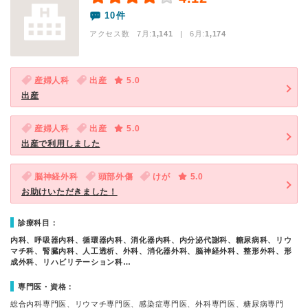
10件
アクセス数 7月:
1,141
| 6月:
1,174
産婦人科
出産
5.0
出産
産婦人科
出産
5.0
出産で利用しました
脳神経外科
頭部外傷
けが
5.0
お助けいただきました！
診療科目：
内科、呼吸器内科、循環器内科、消化器内科、内分泌代謝科、糖尿病科、リウ
マチ科、腎臓内科、人工透析、外科、消化器外科、脳神経外科、整形外科、形
成外科、リハビリテーション科…
専門医・資格：
総合内科専門医、リウマチ専門医、感染症専門医、外科専門医、糖尿病専門