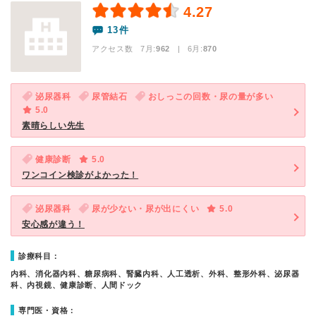
4.27
13件
アクセス数 7月:
962
| 6月:
870
泌尿器科
尿管結石
おしっこの回数・尿の量が多い
5.0
素晴らしい先生
健康診断
5.0
ワンコイン検診がよかった！
泌尿器科
尿が少ない・尿が出にくい
5.0
安心感が違う！
診療科目：
内科、消化器内科、糖尿病科、腎臓内科、人工透析、外科、整形外科、泌尿器
科、内視鏡、健康診断、人間ドック
専門医・資格：