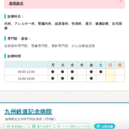
扁桃腺炎
診療科目：
内科、アレルギー科、腎臓内科、泌尿器科、性病科、漢方、健康診断、在宅医
療
専門医・資格：
泌尿器科専門医、腎臓専門医、透析専門医、がん治療認定医
診療時間
月
火
水
木
金
土
日
祝
09:00-12:00
16:00-19:00
九州鉄道記念病院
福岡県北九州市門司区高田（門司駅）
駐車場あり
電子決済可
マイナ受付
(スマホ可)
女医在籍