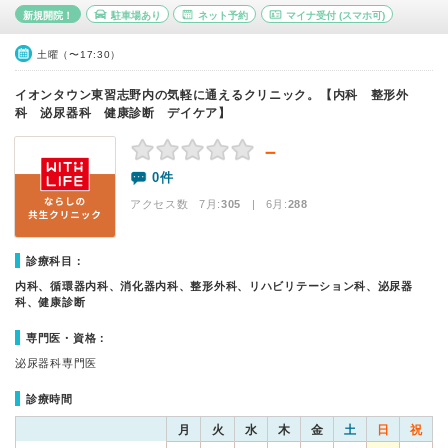
新規開院！
駐車場あり
ネット予約
マイナ受付
(スマホ可)
土曜（〜17:30）
イオンタウン東習志野内の気軽に通えるクリニック。【内科 整形外
科 泌尿器科 健康診断 デイケア】
－
0件
アクセス数 7月:
305
| 6月:
288
診療科目：
内科、循環器内科、消化器内科、整形外科、リハビリテーション科、泌尿器
科、健康診断
専門医・資格：
泌尿器科専門医
診療時間
月
火
水
木
金
土
日
祝