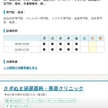
肛門科、眼科、耳鼻咽喉科、婦…
専門医・資格：
総合内科専門医、アレルギー専門医、リウマチ専門医、血液専門医、外科専門
医、糖尿…
診療時間
月
火
水
木
金
土
日
祝
09:00-12:00
13:00-17:25
治療実績
この病院の治療実績を見る
さぎぬま泌尿器科・美容クリニック
神奈川県川崎市宮前区小台（鷺沼駅）
電子決済可
ネット予約
マイナ受付
(スマホ可)
電子処方せん対応