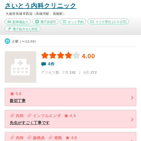
さいとう内科クリニック
大阪府高槻市西冠（高槻市駅、高槻駅）
駐車場あり
電子決済可
ネット予約
マイナ受付
(スマホ可)
電子処方せん対応
土曜（〜12:00）
4.00
4件
アクセス数 7月:
242
| 6月:
272
5.0
親切丁寧
内科
インフルエンザ
4.5
先生がすごく丁寧です
内科
扁桃炎
発熱
4.0