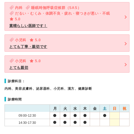
内科
睡眠時無呼吸症候群（SAS）
だるい・むくみ・体調不良・疲れ・寝つきが悪い・不眠
5.0
素晴らしい医師です！
小児科
5.0
とても丁寧・親切です
小児科
5.0
とても親切
診療科目：
内科、美容皮膚科、泌尿器科、小児科、漢方、健康診断
診療時間
月
火
水
木
金
土
日
祝
09:00-12:30
14:30-17:30