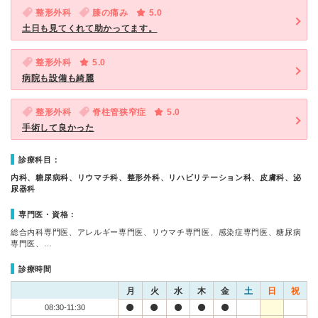
整形外科
膝の痛み
5.0
土日も見てくれて助かってます。
整形外科
5.0
病院も設備も綺麗
整形外科
脊柱管狭窄症
5.0
手術して良かった
診療科目：
内科、糖尿病科、リウマチ科、整形外科、リハビリテーション科、皮膚科、泌
尿器科
専門医・資格：
総合内科専門医、アレルギー専門医、リウマチ専門医、感染症専門医、糖尿病
専門医、…
診療時間
月
火
水
木
金
土
日
祝
08:30-11:30