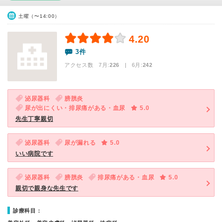
土曜（〜14:00）
4.20
3件
アクセス数 7月:
226
| 6月:
242
泌尿器科
膀胱炎
尿が出にくい・排尿痛がある・血尿
5.0
先生丁寧親切
泌尿器科
尿が漏れる
5.0
いい病院です
泌尿器科
膀胱炎
排尿痛がある・血尿
5.0
親切で親身な先生です
診療科目：