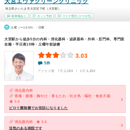
大宮エヴァグリーンクリニック
埼玉県さいたま市大宮区下町（大宮駅）
駐車場あり
ネット予約
マイナ受付
(スマホ可)
土曜（〜13:00）・日曜
大宮駅から徒歩5分の内科・消化器科・泌尿器科・外科・肛門科、専門医
在籍・平日夜19時・土曜午前診療
3.03
5件
アクセス数 7月:
1,183
| 6月:
1,252
消化器内科
胃痛・腹痛・胸やけ・胃もたれ・吐き気・嘔吐・食欲不振
5.0
ピロリ菌除菌でお世話になりました
消化器内科
5.0
活気のある病院です