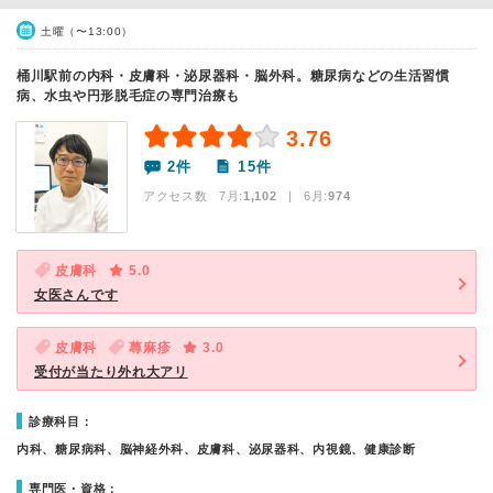
土曜（〜13:00）
桶川駅前の内科・皮膚科・泌尿器科・脳外科。糖尿病などの生活習慣
病、水虫や円形脱毛症の専門治療も
3.76
2件
15件
アクセス数 7月:
1,102
| 6月:
974
皮膚科
5.0
女医さんです
皮膚科
蕁麻疹
3.0
受付が当たり外れ大アリ
診療科目：
内科、糖尿病科、脳神経外科、皮膚科、泌尿器科、内視鏡、健康診断
専門医・資格：