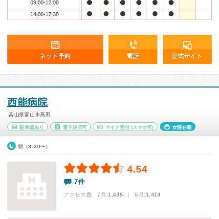
09:00-12:00
14:00-17:30
ネット予約
電話
公式サイト
西能病院
富山県富山市高田
駐車場あり
電子決済可
マイナ受付
(スマホ可)
女医在籍
朝（8:30〜）
4.54
7件
アクセス数 7月:
1,435
| 6月:
1,414