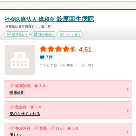
鈴鹿回生病院
社会医療法人 峰和会
三重県鈴鹿市国府町（井田川駅）
駐車場あり
電子決済可
マイナ受付
4.51
7件
アクセス数 7月:
805
| 6月:
789
健康診断
5.0
健康診断
救急科
5.0
安心させてくれる
整形外科
骨折
けが
5.0
優しい