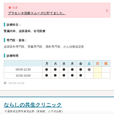
5.0
プラセンタ注射スムーズに打てました。
診療科目：
腎臓内科、泌尿器科、在宅医療
専門医・資格：
泌尿器科専門医、腎臓専門医、透析専門医、がん治療認定医
診療時間
月
火
水
木
金
土
日
祝
09:00-12:30
15:00-19:00
09:00-14:00
ならしの共生クリニック
千葉県習志野市東習志野（実籾駅、八千代台駅）