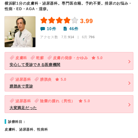
横浜駅1分の皮膚科・泌尿器科。専門医在籍。予約不要。排尿のお悩み・
性病・ED・AGA・湿疹。
3.99
10件
46件
アクセス数 7月:
914
| 6月:
796
皮膚科
乾癬
皮膚の発疹・かゆみ
5.0
安心して受診できる医療機関
泌尿器科
膀胱炎
5.0
膀胱炎で受診
泌尿器科
陰嚢の腫れ（男性）
5.0
大変満足だった
診療科目：
皮膚科、泌尿器科、性病科