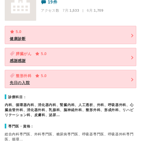
19件
アクセス数 7月:
1,533
| 6月:
1,709
5.0
健康診断
膵臓がん
5.0
感謝感謝
整形外科
5.0
先日の入院
診療科目：
内科、循環器内科、消化器内科、腎臓内科、人工透析、外科、呼吸器外科、心
臓血管外科、消化器外科、乳腺科、脳神経外科、整形外科、形成外科、リハビ
リテーション科、皮膚科、泌尿…
専門医・資格：
総合内科専門医、外科専門医、糖尿病専門医、呼吸器専門医、呼吸器外科専門
医、循環…