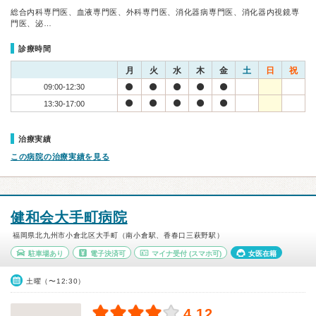
総合内科専門医、血液専門医、外科専門医、消化器病専門医、消化器内視鏡専
門医、泌…
診療時間
月
火
水
木
金
土
日
祝
09:00-12:30
13:30-17:00
治療実績
この病院の治療実績を見る
健和会大手町病院
福岡県北九州市小倉北区大手町（南小倉駅、香春口三萩野駅）
駐車場あり
電子決済可
マイナ受付
(スマホ可)
女医在籍
土曜（〜12:30）
4.12