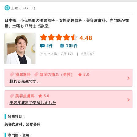
土曜（〜17:00）
日本橋、小伝馬町の泌尿器科・女性泌尿器科・美容皮膚科。専門医が在
籍。土曜も17時まで診療。
4.48
2件
105件
アクセス数 7月:
176
| 6月:
147
泌尿器科
陰茎の痛み（男性）
5.0
頼れる先生です。
美容皮膚科
5.0
美容皮膚科で受診しました
診療科目：
美容皮膚科、泌尿器科
専門医・資格：