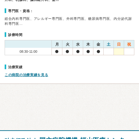
専門医・資格：
総合内科専門医、アレルギー専門医、外科専門医、糖尿病専門医、内分泌代謝
科専門医…
診療時間
月
火
水
木
金
土
日
祝
08:30-11:00
治療実績
この病院の治療実績を見る