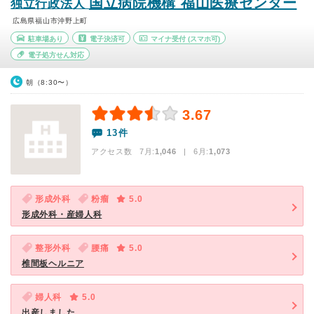
国立病院機構 福山医療センター
独立行政法人
広島県福山市沖野上町
駐車場あり
電子決済可
マイナ受付
(スマホ可)
電子処方せん対応
朝（8:30〜）
3.67
13件
アクセス数 7月:
1,046
| 6月:
1,073
形成外科
粉瘤
5.0
形成外科・産婦人科
整形外科
腰痛
5.0
椎間板ヘルニア
婦人科
5.0
出産しました