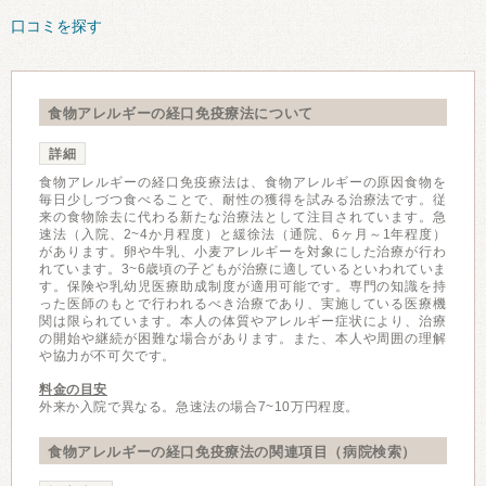
口コミを探す
食物アレルギーの経口免疫療法について
詳細
食物アレルギーの経口免疫療法は、食物アレルギーの原因食物を
毎日少しづつ食べることで、耐性の獲得を試みる治療法です。従
来の食物除去に代わる新たな治療法として注目されています。急
速法（入院、2~4か月程度）と緩徐法（通院、6ヶ月～1年程度）
があります。卵や牛乳、小麦アレルギーを対象にした治療が行わ
れています。3~6歳頃の子どもが治療に適しているといわれていま
す。保険や乳幼児医療助成制度が適用可能です。専門の知識を持
った医師のもとで行われるべき治療であり、実施している医療機
関は限られています。本人の体質やアレルギー症状により、治療
の開始や継続が困難な場合があります。また、本人や周囲の理解
や協力が不可欠です。
料金の目安
外来か入院で異なる。急速法の場合7~10万円程度。
食物アレルギーの経口免疫療法の関連項目（病院検索）