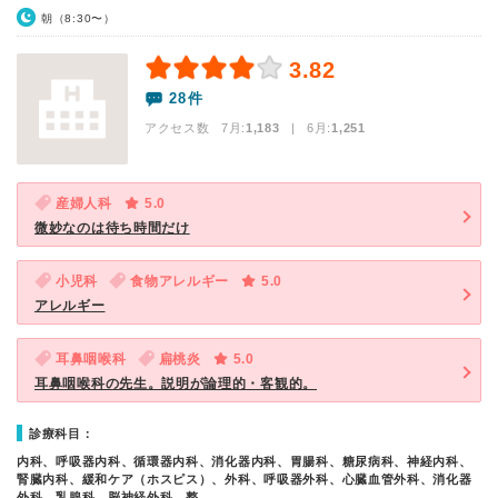
朝（8:30〜）
3.82
28件
アクセス数 7月:
1,183
| 6月:
1,251
産婦人科
5.0
微妙なのは待ち時間だけ
小児科
食物アレルギー
5.0
アレルギー
耳鼻咽喉科
扁桃炎
5.0
耳鼻咽喉科の先生。説明が論理的・客観的。
診療科目：
内科、呼吸器内科、循環器内科、消化器内科、胃腸科、糖尿病科、神経内科、
腎臓内科、緩和ケア（ホスピス）、外科、呼吸器外科、心臓血管外科、消化器
外科、乳腺科、脳神経外科、整…