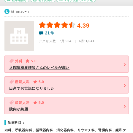
駐車場あり
電子決済可
マイナ受付
(スマホ可)
朝（8:30〜）
4.39
21件
アクセス数 7月:
954
| 6月:
1,041
外科
5.0
入院病棟看護師さんのレベルが高い
産婦人科
5.0
出産でお世話になりました
産婦人科
5.0
院内が綺麗
診療科目：
内科、呼吸器内科、循環器内科、消化器内科、リウマチ科、腎臓内科、緩和ケ