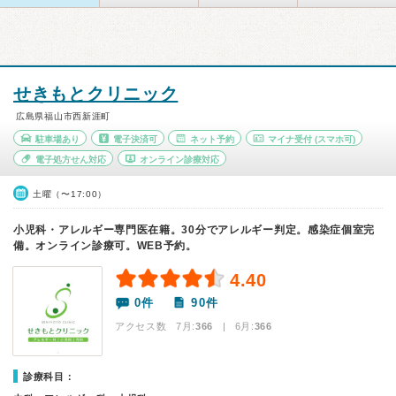
せきもとクリニック
広島県福山市西新涯町
駐車場あり
電子決済可
ネット予約
マイナ受付
(スマホ可)
電子処方せん対応
オンライン診療対応
土曜（〜17:00）
小児科・アレルギー専門医在籍。30分でアレルギー判定。感染症個室完
備。オンライン診療可。WEB予約。
4.40
0件
90件
アクセス数 7月:
366
| 6月:
366
診療科目：