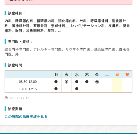
診療科目：
内科、呼吸器内科、循環器内科、消化器内科、外科、呼吸器外科、消化器外
科、脳神経外科、整形外科、形成外科、リハビリテーション科、皮膚科、泌尿
器科、眼科、耳鼻咽喉科、産科、…
専門医・資格：
総合内科専門医、アレルギー専門医、リウマチ専門医、感染症専門医、血液専
門医、外…
診療時間
月
火
水
木
金
土
日
祝
08:30-12:00
13:00-17:15
08:30-17:15
治療実績
この病院の治療実績を見る