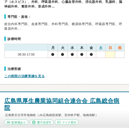
ア（ホスピス）、外科、呼吸器外科、心臓血管外科、消化器外科、乳腺科、脳
神経外科、整形外科、形成外科…
専門医・資格：
総合内科専門医、血液専門医、外科専門医、糖尿病専門医、呼吸器専門医、呼
吸器外科…
診療時間
月
火
水
木
金
土
日
祝
08:30-17:00
治療実績
この病院の治療実績を見る
広島県厚生農業協同組合連合会 広島総合病
院
広島県廿日市市地御前（JA広島病院前駅、宮内串戸駅、地御前駅）
駐車場あり
電子決済可
マイナ受付