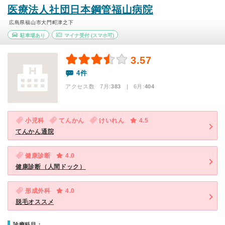
医療法人社団日本鋼管福山病院
広島県福山市大門町津之下
駐車場あり
マイナ受付
(スマホ可)
3.57
4件
アクセス数 7月:
383
| 6月:
404
小児科
てんかん
けいれん
4.5
てんかん通院
健康診断
4.0
健康診断（人間ドック）
形成外科
4.0
脱毛オススメ
診療科目：