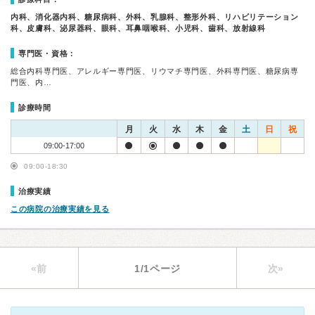
内科、消化器内科、糖尿病科、外科、乳腺科、整形外科、リハビリテーション
科、皮膚科、泌尿器科、眼科、耳鼻咽喉科、小児科、歯科、放射線科
専門医・資格：
総合内科専門医、アレルギー専門医、リウマチ専門医、外科専門医、糖尿病専
門医、内…
診療時間
月
火
水
木
金
土
日
祝
09:00-17:00
09:00-18:30
治療実績
この病院の治療実績を見る
«前
1/1ページ
次»