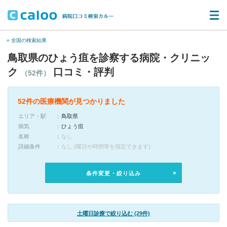
« 全国の検索結果
鳥取県のひょう疽を診察する病院・クリニッ
ク
口コミ・評判
（52件）
52件の医療機関が見つかりました
エリア・駅
鳥取県
病気
ひょう疽
名称
なし
詳細条件
なし (曜日や時間帯を指定できます)
条件変更・絞り込み
土曜日診療で絞り込む (29件)