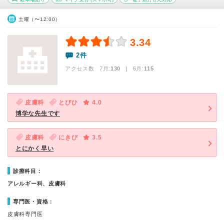
土曜（〜12:00）
3.34
2件
アクセス数 7月:
130
| 6月:
115
皮膚科
とびひ
4.0
博学な先生です
皮膚科
にきび
3.5
とにかく早い
診療科目：
アレルギー科、皮膚科
専門医・資格：
皮膚科専門医