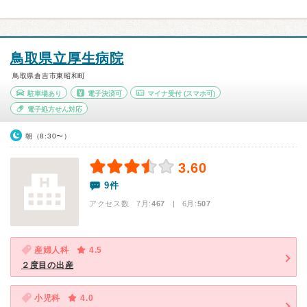
鳥取県立厚生病院
鳥取県倉吉市東昭和町
駐車場あり
電子決済可
マイナ受付
(スマホ可)
電子処方せん対応
朝（8:30〜）
3.60
9件
アクセス数 7月:
467
| 6月:
507
産婦人科
4.5
２度目の出産
小児科
4.0