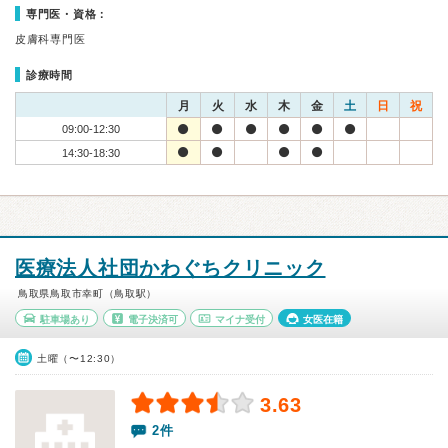
専門医・資格：
皮膚科専門医
診療時間
月
火
水
木
金
土
日
祝
09:00-12:30
14:30-18:30
医療法人社団かわぐちクリニック
鳥取県鳥取市幸町（鳥取駅）
駐車場あり
電子決済可
マイナ受付
女医在籍
土曜（〜12:30）
3.63
2件