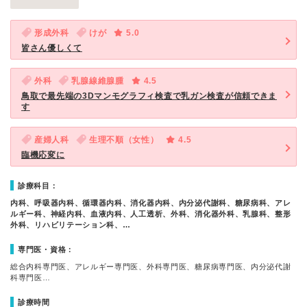
形成外科
けが
5.0
皆さん優しくて
外科
乳腺線維腺腫
4.5
鳥取で最先端の3Dマンモグラフィ検査で乳ガン検査が信頼できま
す
産婦人科
生理不順（女性）
4.5
臨機応変に
診療科目：
内科、呼吸器内科、循環器内科、消化器内科、内分泌代謝科、糖尿病科、アレ
ルギー科、神経内科、血液内科、人工透析、外科、消化器外科、乳腺科、整形
外科、リハビリテーション科、…
専門医・資格：
総合内科専門医、アレルギー専門医、外科専門医、糖尿病専門医、内分泌代謝
科専門医…
診療時間