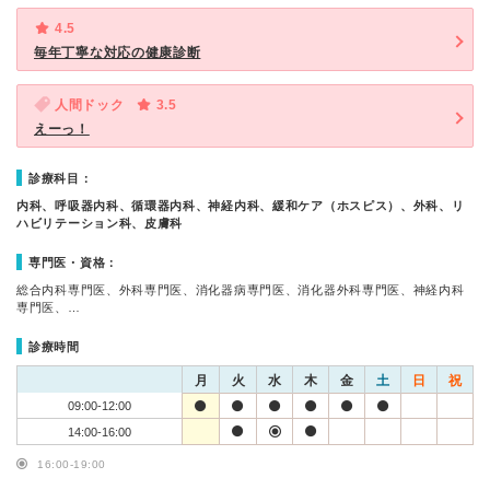
4.5
毎年丁寧な対応の健康診断
人間ドック
3.5
えーっ！
診療科目：
内科、呼吸器内科、循環器内科、神経内科、緩和ケア（ホスピス）、外科、リ
ハビリテーション科、皮膚科
専門医・資格：
総合内科専門医、外科専門医、消化器病専門医、消化器外科専門医、神経内科
専門医、…
診療時間
月
火
水
木
金
土
日
祝
09:00-12:00
14:00-16:00
16:00-19:00