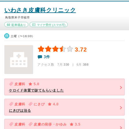
いわさき皮膚科クリニック
鳥取県米子市福市
駐車場あり
マイナ受付
(スマホ可)
土曜（〜16:00）
3.72
3件
アクセス数 7月:
330
| 6月:
388
皮膚科
5.0
ケロイド体質で診てもらいました
皮膚科
にきび
4.0
にきびは治る
皮膚科
皮膚の発疹・かゆみ
3.5