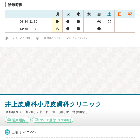
診療時間
月
火
水
木
金
土
日
祝
08:30-11:30
14:30-17:30
09:00-11:30
09:00-12:30
16:30-17:30
井上皮膚科小児皮膚科クリニック
鳥取県米子市加茂町（米子駅、富士見町駅、博労町駅）
駐車場あり
マイナ受付
(スマホ可)
土曜（〜17:00）