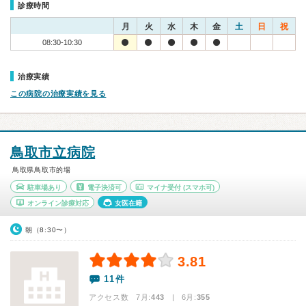
診療時間
月
火
水
木
金
土
日
祝
08:30-10:30
治療実績
この病院の治療実績を見る
鳥取市立病院
鳥取県鳥取市的場
駐車場あり
電子決済可
マイナ受付
(スマホ可)
オンライン診療対応
女医在籍
朝（8:30〜）
3.81
11件
アクセス数 7月:
443
| 6月:
355