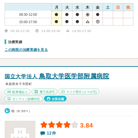
月
火
水
木
金
土
日
祝
08:30-12:00
15:00-17:00
08:30-12:30
14:00-16:00
14:00-17:00
治療実績
この病院の治療実績を見る
鳥取大学医学部附属病院
国立大学法人
鳥取県米子市西町
駐車場あり
電子決済可
マイナ受付
(スマホ可)
オンライン診療対応
女医在籍
朝（8:30〜）
3.84
12件