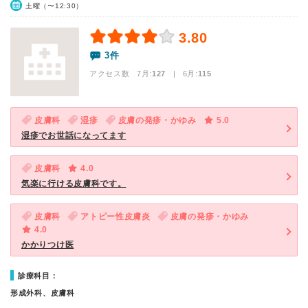
土曜（〜12:30）
3.80
3件
アクセス数 7月:
127
| 6月:
115
皮膚科
湿疹
皮膚の発疹・かゆみ
5.0
湿疹でお世話になってます
皮膚科
4.0
気楽に行ける皮膚科です。
皮膚科
アトピー性皮膚炎
皮膚の発疹・かゆみ
4.0
かかりつけ医
診療科目：
形成外科、皮膚科