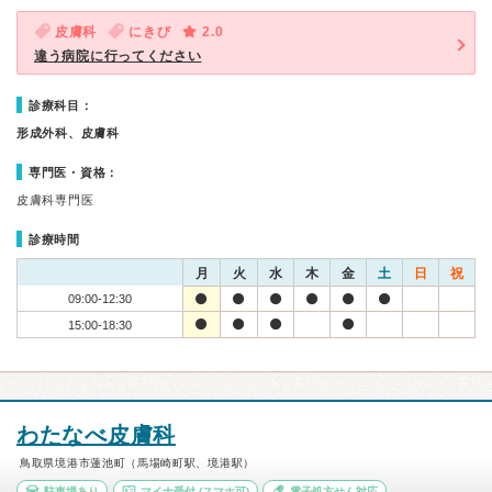
皮膚科
にきび
2.0
違う病院に行ってください
診療科目：
形成外科、皮膚科
専門医・資格：
皮膚科専門医
診療時間
月
火
水
木
金
土
日
祝
09:00-12:30
15:00-18:30
わたなべ皮膚科
鳥取県境港市蓮池町（馬場崎町駅、境港駅）
駐車場あり
マイナ受付
(スマホ可)
電子処方せん対応