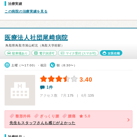
治療実績
この病院の治療実績を見る
医療法人社団尾﨑病院
鳥取県鳥取市湖山町北（鳥取大学前駅）
駐車場あり
電子決済可
マイナ受付
(スマホ可)
女医在籍
土曜（〜17:00）・祝日
朝（8:30〜）
3.40
1件
アクセス数 7月:
175
| 6月:
135
整形外科
ぎっくり腰
腰痛
5.0
先生もスタッフさんも感じがよかった
診療科目：