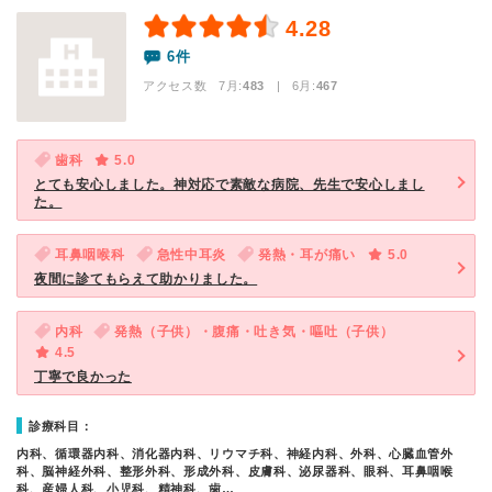
4.28
6件
アクセス数 7月:
483
| 6月:
467
歯科
5.0
とても安心しました。神対応で素敵な病院、先生で安心しまし
た。
耳鼻咽喉科
急性中耳炎
発熱・耳が痛い
5.0
夜間に診てもらえて助かりました。
内科
発熱（子供）・腹痛・吐き気・嘔吐（子供）
4.5
丁寧で良かった
診療科目：
内科、循環器内科、消化器内科、リウマチ科、神経内科、外科、心臓血管外
科、脳神経外科、整形外科、形成外科、皮膚科、泌尿器科、眼科、耳鼻咽喉
科、産婦人科、小児科、精神科、歯…