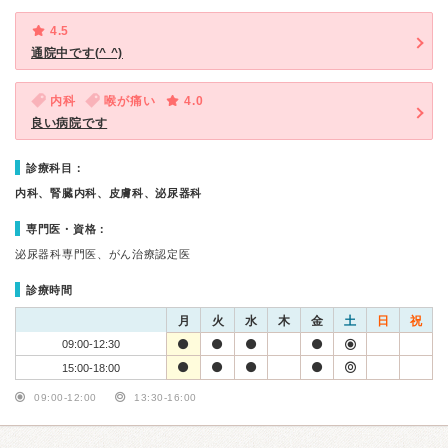
4.5
通院中です(^ ^)
内科
喉が痛い
4.0
良い病院です
診療科目：
内科、腎臓内科、皮膚科、泌尿器科
専門医・資格：
泌尿器科専門医、がん治療認定医
診療時間
月
火
水
木
金
土
日
祝
09:00-12:30
15:00-18:00
09:00-12:00
13:30-16:00