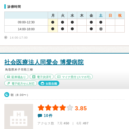
診療時間
月
火
水
木
金
土
日
祝
09:00-12:30
14:00-18:00
14:00-17:00
社会医療法人同愛会 博愛病院
鳥取県米子市両三柳
駐車場あり
電子決済可
マイナ受付
(スマホ可)
電子処方せん対応
女医在籍
朝（8:30〜）
3.85
10件
アクセス数 7月:
450
| 6月:
497