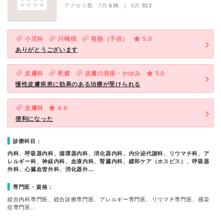
アクセス数 7月:
638
| 6月:
813
小児科
川崎病
発熱（子供）
5.0
ありがとうございます
皮膚科
乾癬
皮膚の発疹・かゆみ
5.0
慢性皮膚疾患に効果のある治療が受けられる
皮膚科
4.0
便利になった
診療科目：
内科、呼吸器内科、循環器内科、消化器内科、内分泌代謝科、リウマチ科、ア
レルギー科、神経内科、血液内科、腎臓内科、緩和ケア（ホスピス）、呼吸器
外科、心臓血管外科、消化器外…
専門医・資格：
総合内科専門医、総合診療専門医、アレルギー専門医、リウマチ専門医、感染
症専門医…