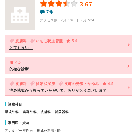
3.67
7件
アクセス数 7月:
587
| 6月:
574
皮膚科
いちご状血管腫
5.0
とても良い！
4.5
的確な診断
皮膚科
貨幣状湿疹
皮膚の発疹・かゆみ
4.5
痒み地獄から救っていただいて、ありがとうございます
診療科目：
形成外科、美容外科、皮膚科、泌尿器科
専門医・資格：
アレルギー専門医、形成外科専門医