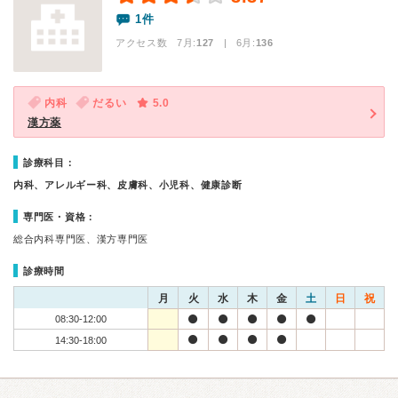
1件
アクセス数 7月:
127
| 6月:
136
内科
だるい
5.0
漢方薬
診療科目：
内科、アレルギー科、皮膚科、小児科、健康診断
専門医・資格：
総合内科専門医、漢方専門医
診療時間
月
火
水
木
金
土
日
祝
08:30-12:00
14:30-18:00