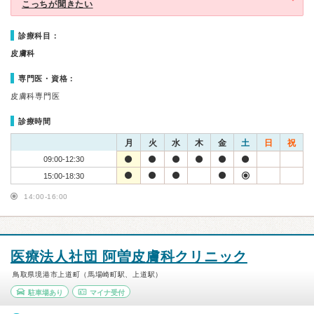
こっちが聞きたい
診療科目：
皮膚科
専門医・資格：
皮膚科専門医
診療時間
月
火
水
木
金
土
日
祝
09:00-12:30
15:00-18:30
14:00-16:00
医療法人社団 阿曽皮膚科クリニック
鳥取県境港市上道町（馬場崎町駅、上道駅）
駐車場あり
マイナ受付