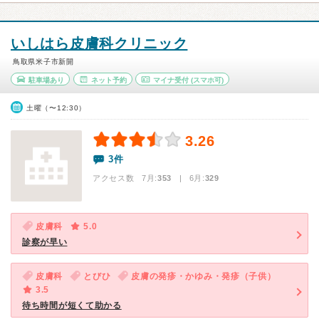
いしはら皮膚科クリニック
鳥取県米子市新開
駐車場あり
ネット予約
マイナ受付
(スマホ可)
土曜（〜12:30）
3.26
3件
アクセス数 7月:
353
| 6月:
329
皮膚科
5.0
診察が早い
皮膚科
とびひ
皮膚の発疹・かゆみ・発疹（子供）
3.5
待ち時間が短くて助かる