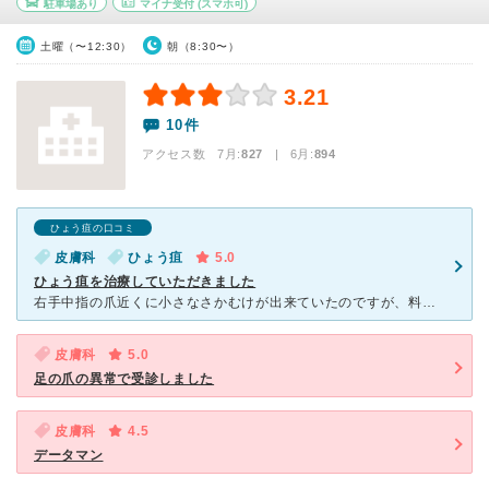
駐車場あり
マイナ受付
(スマホ可)
土曜（〜12:30）
朝（8:30〜）
3.21
10件
アクセス数 7月:
827
| 6月:
894
ひょう疽の口コミ
皮膚科
ひょう疽
5.0
ひょう疽を治療していただきました
右手中指の爪近くに小さなさかむけが出来ていたのですが、料理中か何かにそこからばい菌が入ったらしく、ひょう疽にかかってしまいました。指が腫れ、就寝中にも痛みを感じたため皮膚科を受診することにしました。
皮膚科
5.0
足の爪の異常で受診しました
皮膚科
4.5
データマン