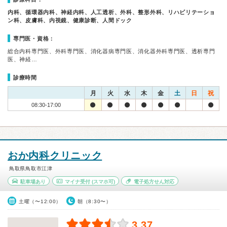
内科、循環器内科、神経内科、人工透析、外科、整形外科、リハビリテーショ
ン科、皮膚科、内視鏡、健康診断、人間ドック
専門医・資格：
総合内科専門医、外科専門医、消化器病専門医、消化器外科専門医、透析専門
医、神経…
診療時間
月
火
水
木
金
土
日
祝
08:30-17:00
おか内科クリニック
鳥取県鳥取市江津
駐車場あり
マイナ受付
(スマホ可)
電子処方せん対応
土曜（〜12:00）
朝（8:30〜）
3.37