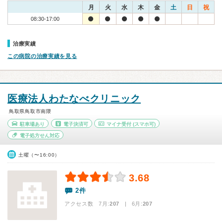
月
火
水
木
金
土
日
祝
08:30-17:00
治療実績
この病院の治療実績を見る
医療法人わたなべクリニック
鳥取県鳥取市南隈
駐車場あり
電子決済可
マイナ受付
(スマホ可)
電子処方せん対応
土曜（〜16:00）
3.68
2件
アクセス数 7月:
207
| 6月:
207