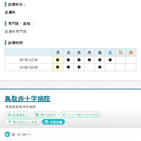
診療科目：
皮膚科
専門医・資格：
皮膚科専門医
診療時間
月
火
水
木
金
土
日
祝
08:30-12:30
14:00-18:00
鳥取赤十字病院
鳥取県鳥取市尚徳町
駐車場あり
電子決済可
マイナ受付
(スマホ可)
電子処方せん対応
女医在籍
朝（8:30〜）