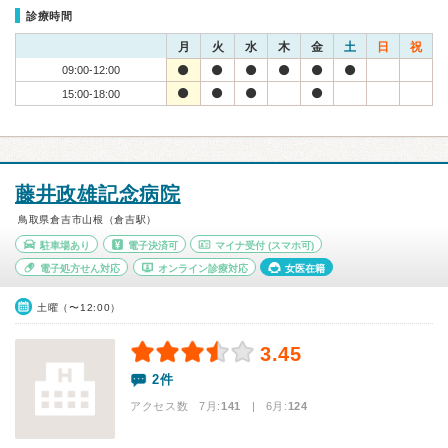
診療時間
月
火
水
木
金
土
日
祝
09:00-12:00
15:00-18:00
藤井政雄記念病院
鳥取県倉吉市山根（倉吉駅）
駐車場あり
電子決済可
マイナ受付
(スマホ可)
電子処方せん対応
オンライン診療対応
女医在籍
土曜（〜12:00）
3.45
2件
アクセス数 7月:
141
| 6月:
124