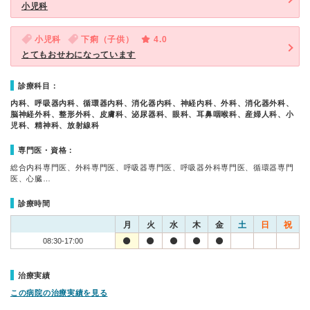
小児科
小児科
下痢（子供）
4.0
とてもおせわになっています
診療科目：
内科、呼吸器内科、循環器内科、消化器内科、神経内科、外科、消化器外科、
脳神経外科、整形外科、皮膚科、泌尿器科、眼科、耳鼻咽喉科、産婦人科、小
児科、精神科、放射線科
専門医・資格：
総合内科専門医、外科専門医、呼吸器専門医、呼吸器外科専門医、循環器専門
医、心臓…
診療時間
月
火
水
木
金
土
日
祝
08:30-17:00
治療実績
この病院の治療実績を見る