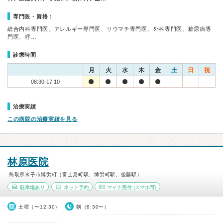
専門医・資格：
総合内科専門医、アレルギー専門医、リウマチ専門医、外科専門医、糖尿病専
門医、呼…
診療時間
月
火
水
木
金
土
日
祝
08:30-17:10
治療実績
この病院の治療実績を見る
林原医院
鳥取県米子市博労町（富士見町駅、博労町駅、後藤駅）
駐車場あり
ネット予約
マイナ受付
(スマホ可)
土曜（〜12:30）
朝（8:30〜）