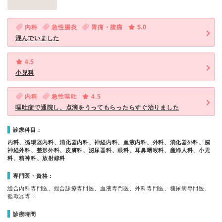
内科
急性腸炎
胃痛・腹痛
5.0
混んでいました
4.5
小児科
内科
急性嘔吐
4.5
嘔吐症で通院し、点滴をうってもらったらすぐ治りました
診療科目：
内科、循環器内科、消化器内科、神経内科、血液内科、外科、消化器外科、脳
神経外科、整形外科、皮膚科、泌尿器科、眼科、耳鼻咽喉科、産婦人科、小児
科、精神科、放射線科
専門医・資格：
総合内科専門医、総合診療専門医、血液専門医、外科専門医、糖尿病専門医、
循環器専…
診療時間