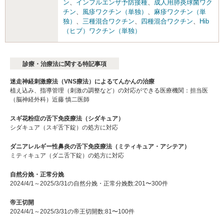
ン
、
インフルエンザ予防接種
、
成人用肺炎球菌ワク
チン
、
風疹ワクチン（単独）
、
麻疹ワクチン（単
独）
、
三種混合ワクチン
、
四種混合ワクチン
、
Hib
（ヒブ）ワクチン（単独）
診療・治療法に関する特記事項
迷走神経刺激療法（VNS療法）によるてんかんの治療
植え込み、指導管理（刺激の調整など）の対応ができる医療機関：担当医
（脳神経外科）近藤 慎二医師
スギ花粉症の舌下免疫療法（シダキュア）
シダキュア（スギ舌下錠）の処方に対応
ダニアレルギー性鼻炎の舌下免疫療法（ミティキュア・アシテア）
ミティキュア（ダニ舌下錠）の処方に対応
自然分娩・正常分娩
2024/4/1～2025/3/31の自然分娩・正常分娩数:201〜300件
帝王切開
2024/4/1～2025/3/31の帝王切開数:81〜100件