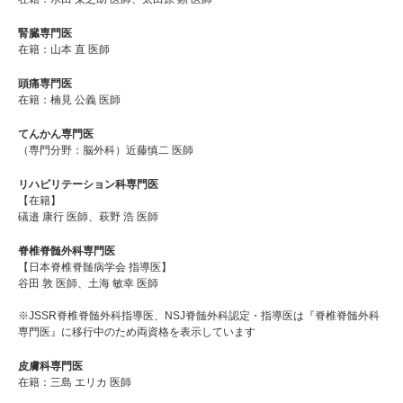
腎臓専門医
在籍：山本 直 医師
頭痛専門医
在籍：楠見 公義 医師
てんかん専門医
（専門分野：脳外科）近藤慎二 医師
リハビリテーション科専門医
【在籍】
礒邉 康行 医師、萩野 浩 医師
脊椎脊髄外科専門医
【日本脊椎脊髄病学会 指導医】
谷田 敦 医師、土海 敏幸 医師
※JSSR脊椎脊髄外科指導医、NSJ脊髄外科認定・指導医は『脊椎脊髄外科
専門医』に移行中のため両資格を表示しています
皮膚科専門医
在籍：三島 エリカ 医師