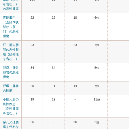
を含む。）
の悪性腫瘍
直腸肛門
22
12
10
6位
（直腸Ｓ状
部から肛
門）の悪性
腫瘍
肝・肝内胆
23
-
23
7位
管の悪性腫
瘍（続発性
を含む。）
胆嚢、肝外
34
34
-
5位
胆管の悪性
腫瘍
膵臓、脾臓
25
11
14
7位
の腫瘍
小腸大腸の
19
19
-
11位
良性疾患
（良性腫瘍
を含む。）
穿孔又は膿
36
-
36
3位
瘍を伴わな