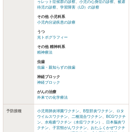
ゥレット症候群の診察
、
小児の心身症の診察
、
被虐
待児の診察
、
学習障害（LD）の診察
その他 小児科系
小児内分泌疾患の診療
うつ
光トポグラフィー
その他 精神科系
精神療法
虫歯
虫歯・親知らずの抜歯
神経ブロック
神経ブロック
がんの治療
外来での化学療法
予防接種
小児用肺炎球菌ワクチン
、
B型肝炎ワクチン
、
ロタ
ウイルスワクチン
、
二種混合ワクチン
、
BCGワクチ
ン
、
水疱瘡ワクチン（水痘ワクチン）
、
日本脳炎ワ
クチン
、
子宮頸がんワクチン
、
おたふくかぜワクチ