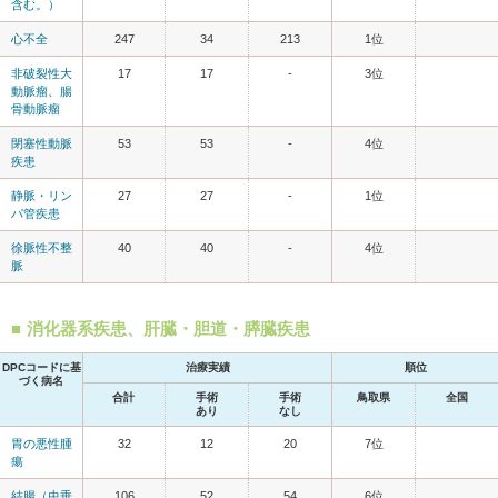
含む。）
心不全
247
34
213
1位
非破裂性大
17
17
-
3位
動脈瘤、腸
骨動脈瘤
閉塞性動脈
53
53
-
4位
疾患
静脈・リン
27
27
-
1位
パ管疾患
徐脈性不整
40
40
-
4位
脈
消化器系疾患、肝臓・胆道・膵臓疾患
DPCコードに基
治療実績
順位
づく病名
合計
手術
手術
鳥取県
全国
あり
なし
胃の悪性腫
32
12
20
7位
瘍
結腸（虫垂
106
52
54
6位