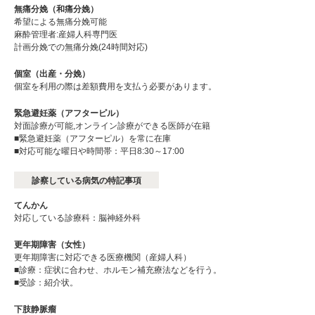
無痛分娩（和痛分娩）
希望による無痛分娩可能
麻酔管理者:産婦人科専門医
計画分娩での無痛分娩(24時間対応)
個室（出産・分娩）
個室を利用の際は差額費用を支払う必要があります。
緊急避妊薬（アフターピル）
対面診療が可能,オンライン診療ができる医師が在籍
■緊急避妊薬（アフターピル）を常に在庫
■対応可能な曜日や時間帯：平日8:30～17:00
診察している病気の特記事項
てんかん
対応している診療科：脳神経外科
更年期障害（女性）
更年期障害に対応できる医療機関（産婦人科）
■診療：症状に合わせ、ホルモン補充療法などを行う。
■受診：紹介状。
下肢静脈瘤