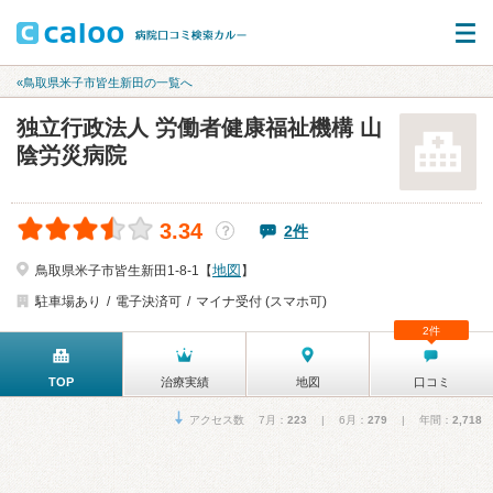
«鳥取県米子市皆生新田の一覧へ
独立行政法人 労働者健康福祉機構 山
陰労災病院
3.34
2件
？
地図
鳥取県米子市皆生新田1-8-1【
】
駐車場あり
電子決済可
マイナ受付 (スマホ可)
2件
TOP
治療実績
地図
口コミ
アクセス数 7月：
223
| 6月：
279
| 年間：
2,718