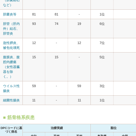
など）
胆嚢炎等
81
81
-
1位
胆管（肝内
93
74
19
6位
外）結石、
胆管炎
急性膵炎、
12
-
12
7位
被包化壊死
腹膜炎、腹
15
15
-
5位
腔内膿瘍
（女性器臓
器を除
く。）
ウイルス性
59
-
59
3位
腸炎
細菌性腸炎
11
-
11
1位
筋骨格系疾患
DPCコードに基
治療実績
順位
づく病名