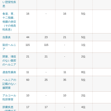
い憩室性疾
患
食道、胃、
16
-
16
5位
十二指腸、
他腸の炎症
（その他良
性疾患）
虫垂炎
44
23
21
5位
鼠径ヘルニ
115
115
-
1位
ア
閉塞、壊疽
21
21
-
2位
のない腹腔
のヘルニア
虚血性腸炎
11
-
11
8位
ヘルニアの
60
25
35
5位
記載のない
腸閉塞
アルコール
10
-
10
2位
性肝障害
胆嚢疾患
17
17
-
4位
（胆嚢結石