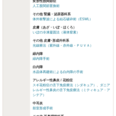
変形性股関節症
人工股関節置換術
その他 腎臓・泌尿器科系
体外衝撃波による結石破砕術（ESWL）
皮膚（あざ・いぼ・ほくろ）
いぼの冷凍凝固法（液体窒素）
その他 皮膚･形成外科系
光線療法（紫外線・赤外線・ＰＵＶＡ）
緑内障
緑内障手術
白内障
水晶体再建術による白内障の手術
アレルギー性鼻炎 / 花粉症
スギ花粉症の舌下免疫療法（シダキュア）
、
ダニア
レルギー性鼻炎の舌下免疫療法（ミティキュア・ア
シテア）
中耳炎
鼓室形成手術