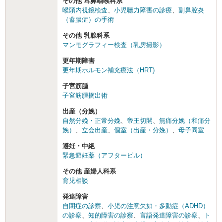
その他 耳鼻咽喉科系
喉頭内視鏡検査
、
小児聴力障害の診療
、
副鼻腔炎
（蓄膿症）の手術
その他 乳腺科系
マンモグラフィー検査（乳房撮影）
更年期障害
更年期ホルモン補充療法（HRT)
子宮筋腫
子宮筋腫摘出術
出産（分娩）
自然分娩・正常分娩
、
帝王切開
、
無痛分娩（和痛分
娩）
、
立会出産
、
個室（出産・分娩）
、
母子同室
避妊・中絶
緊急避妊薬（アフターピル）
その他 産婦人科系
育児相談
発達障害
自閉症の診察
、
小児の注意欠如・多動症（ADHD）
の診察
、
知的障害の診察
、
言語発達障害の診察
、
ト