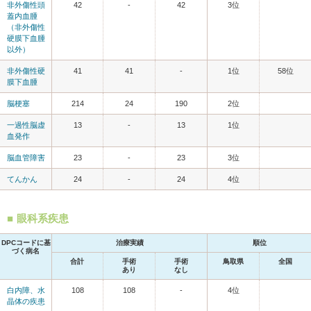
非外傷性頭
42
-
42
3位
蓋内血腫
（非外傷性
硬膜下血腫
以外）
非外傷性硬
41
41
-
1位
58位
膜下血腫
脳梗塞
214
24
190
2位
一過性脳虚
13
-
13
1位
血発作
脳血管障害
23
-
23
3位
てんかん
24
-
24
4位
眼科系疾患
DPCコードに基
治療実績
順位
づく病名
合計
手術
手術
鳥取県
全国
あり
なし
白内障、水
108
108
-
4位
晶体の疾患