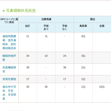
耳鼻咽喉科系疾患
DPCコードに基
治療実績
順位
づく病名
合計
手術
手術
鳥取県
全国
あり
なし
扁桃周囲膿
11
11
-
4位
瘍、急性扁
桃炎、急性
咽頭喉頭炎
睡眠時無呼
34
10
24
3位
吸
前庭機能障
38
-
38
2位
害
突発性難聴
17
-
17
1位
滲出性中耳
36
36
-
1位
16位
炎、耳管
炎、耳管閉
塞