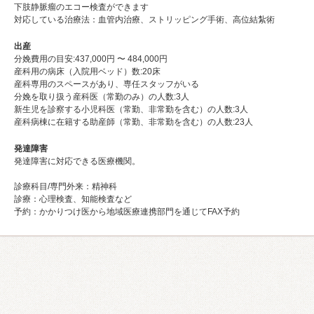
下肢静脈瘤のエコー検査ができます
対応している治療法：血管内治療、ストリッピング手術、高位結紮術
出産
分娩費用の目安:437,000円 〜 484,000円
産科用の病床（入院用ベッド）数:20床
産科専用のスペースがあり、専任スタッフがいる
分娩を取り扱う産科医（常勤のみ）の人数:3⼈
新生児を診察する小児科医（常勤、非常勤を含む）の人数:3⼈
産科病棟に在籍する助産師（常勤、非常勤を含む）の人数:23⼈
発達障害
発達障害に対応できる医療機関。
診療科目/専門外来：精神科
診療：心理検査、知能検査など
予約：かかりつけ医から地域医療連携部門を通じてFAX予約