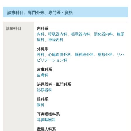
診療科目、専門外来、専門医・資格
診療科目
内科系
内科
、
呼吸器内科
、
循環器内科
、
消化器内科
、
糖尿
病科
、
神経内科
外科系
外科
、
心臓血管外科
、
脳神経外科
、
整形外科
、
リハ
ビリテーション科
皮膚科系
皮膚科
泌尿器科・肛門科系
泌尿器科
眼科系
眼科
耳鼻咽喉科系
耳鼻咽喉科
産婦人科系