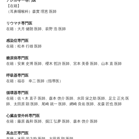
アレルギー専門医
【在籍】
（耳鼻咽喉科）森實 理恵 医師
リウマチ専門医
在籍：大月 健朗 医師、萩野 浩 医師
感染症専門医
在籍：松本 ⾏雄 医師
糖尿病専門医
在籍：安東 史博 医師、櫻木 哲詩 医師、宮本 美香 医師、山本 直 医師
呼吸器専門医
在籍：福谷 幸二 医師（指導医）
循環器専門医
在籍：佐々木 直子 医師、森本 啓介 医師、水田 栄之助 医師、足立 正光 医
師、太田原 顕 医師、尾崎 就一 医師、網崎 良佑 医師、友森 匠也 医師
心臓血管外科専門医
在籍：藤原 義和 医師、掘江 弘夢 医師、森本 啓介 医師
高血圧専門医
在籍：水田 栄之助 医師、太田原 顕 医師