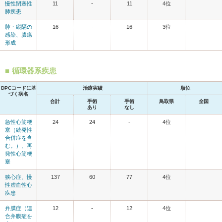
慢性閉塞性
11
-
11
4位
肺疾患
肺・縦隔の
16
-
16
3位
感染、膿瘍
形成
循環器系疾患
DPCコードに基
治療実績
順位
づく病名
合計
手術
手術
鳥取県
全国
あり
なし
急性心筋梗
24
24
-
4位
塞（続発性
合併症を含
む。）、再
発性心筋梗
塞
狭心症、慢
137
60
77
4位
性虚血性心
疾患
弁膜症（連
12
-
12
4位
合弁膜症を