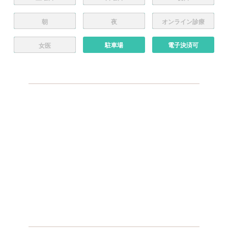
朝
夜
オンライン診療
駐車場
電子決済可
女医