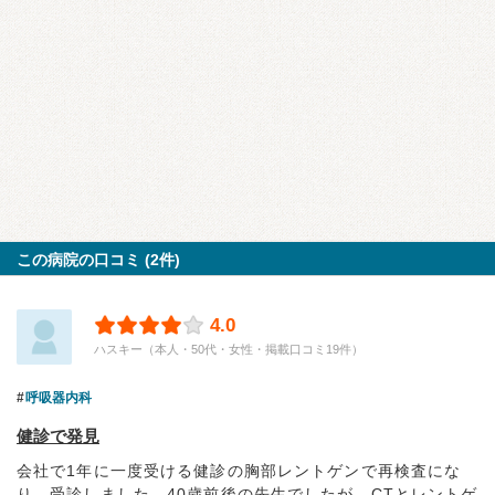
この病院の口コミ (2件)
4.0
ハスキー（本人・50代・女性・掲載口コミ19件）
呼吸器内科
健診で発見
会社で1年に一度受ける健診の胸部レントゲンで再検査にな
り、受診しました。40歳前後の先生でしたが、CTとレントゲ