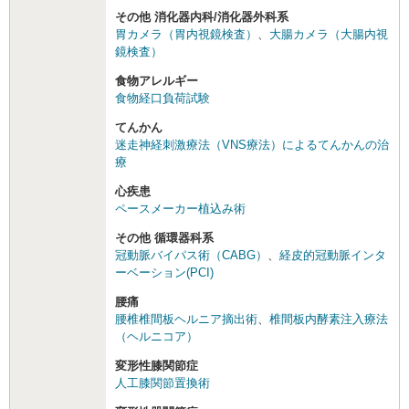
その他 消化器内科/消化器外科系
胃カメラ（胃内視鏡検査）
、
大腸カメラ（大腸内視
鏡検査）
食物アレルギー
食物経口負荷試験
てんかん
迷走神経刺激療法（VNS療法）によるてんかんの治
療
心疾患
ペースメーカー植込み術
その他 循環器科系
冠動脈バイパス術（CABG）
、
経皮的冠動脈インタ
ーベーション(PCI)
腰痛
腰椎椎間板ヘルニア摘出術
、
椎間板内酵素注入療法
（ヘルニコア）
変形性膝関節症
人工膝関節置換術