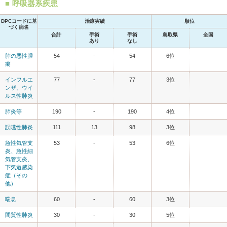
呼吸器系疾患
DPCコードに基
治療実績
順位
づく病名
合計
手術
手術
鳥取県
全国
あり
なし
肺の悪性腫
54
-
54
6位
瘍
インフルエ
77
-
77
3位
ンザ、ウイ
ルス性肺炎
肺炎等
190
-
190
4位
誤嚥性肺炎
111
13
98
3位
急性気管支
53
-
53
6位
炎、急性細
気管支炎、
下気道感染
症（その
他）
喘息
60
-
60
3位
間質性肺炎
30
-
30
5位