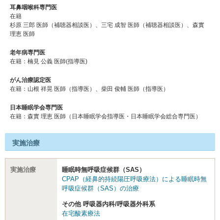
耳鼻咽喉科専門医
在籍
杉原 三郎 医師（補聴器相談医）、三宅 成智 医師（補聴器相談医）、森實
理恵 医師
老年病専門医
在籍：楠見 公義 医師(指導医)
がん治療認定医
在籍：⼭根 祥晃 医師（指導医）、柴⽥ 俊輔 医師（指導医）
日本睡眠学会専門医
在籍：森實 理恵 医師（日本睡眠学会指導医・日本睡眠学会総合専門医）
実施治療
実施治療
睡眠時無呼吸症候群（SAS）
CPAP（経鼻的持続陽圧呼吸療法）による睡眠時無
呼吸症候群（SAS）の治療
その他 呼吸器内科/呼吸器外科系
在宅酸素療法