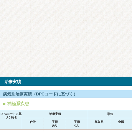
治療実績
病気別治療実績（DPCコードに基づく）
神経系疾患
DPCコードに基
治療実績
順位
づく病名
合計
手術
手術
鳥取県
全国
あり
なし