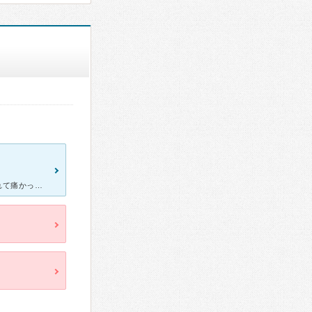
[症状・来院理由] 来院する前日から目の痛みがあり、当日の朝には腫れて痛かったので診察にいきました。 [医師の診断・治療法] 目を丁寧に見てくださいます。ものもらいになったのは初めてで目がゴロゴ