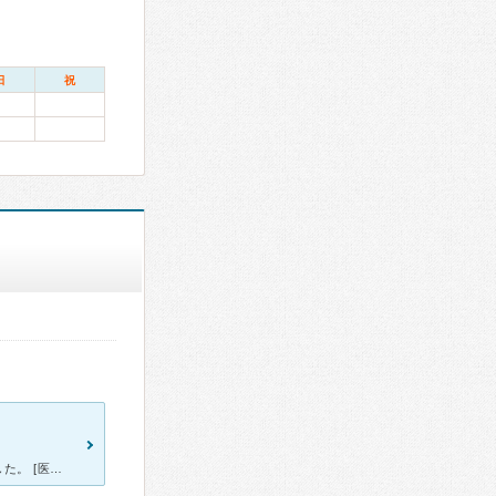
日
祝
[症状・来院理由] 目にものもらいのような物ができたため、通院しました。 [医師の診断・治療法] やはり、ものもらいだったので、目薬を２種類だして頂きました。 また、緑内障の疑いもあると言