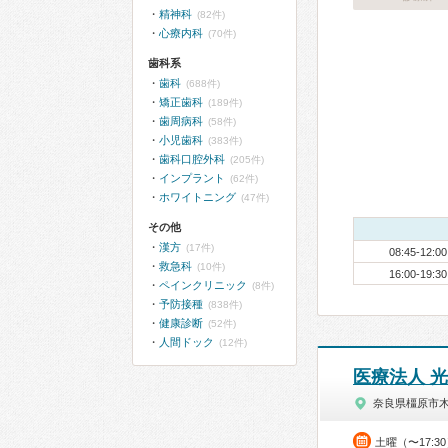
精神科
(82件)
心療内科
(70件)
歯科系
歯科
(688件)
矯正歯科
(189件)
歯周病科
(58件)
小児歯科
(383件)
歯科口腔外科
(205件)
インプラント
(62件)
ホワイトニング
(47件)
その他
漢方
(17件)
08:45-12:00
救急科
(10件)
16:00-19:30
ペインクリニック
(8件)
予防接種
(838件)
健康診断
(52件)
人間ドック
(12件)
医療法人 
奈良県橿原市
土曜（〜17:3