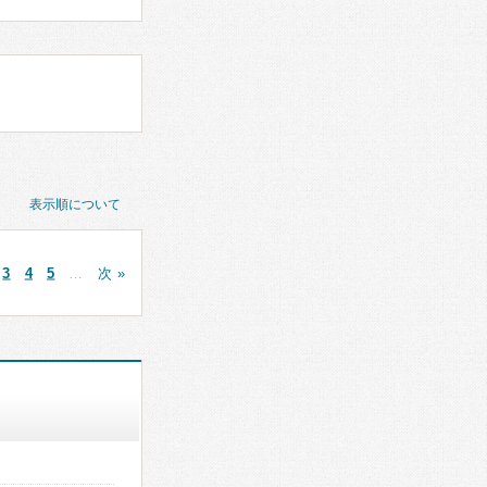
表示順について
3
4
5
…
次 »