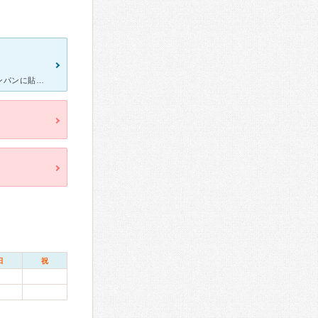
ものもらいができて、最初は小さなできものだったが数日で左目がパンパンに貼れて、痛みも伴っておりました。見た目も悪く、接客業のため1日でも早く治したいと思い、受診。 手術も必要かと思い心配していました
日
祝