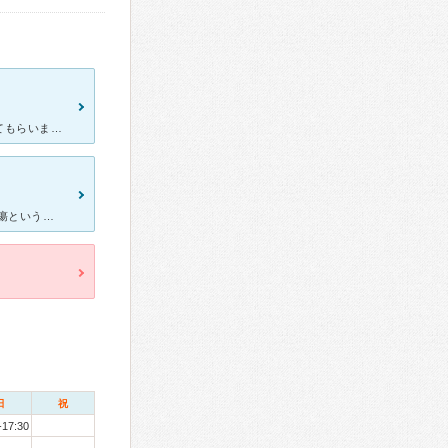
目がゴロゴロして痛みがあった為、近くにある眼科を探し、利用させてもらいました。 口コミでは受付の方が少し怖いというものを見てしまった為、ドキドキしていましたが、そこまででもないかな？と思いました。テ
受付から診察まであまり時間はかかりませんでした。 この時は角膜潰瘍という病気で診察してもらいました。 検査の手際もよく目薬を処方せてもらいました。 急いでいたときなので話も短く、なおわかり易
日
祝
-17:30