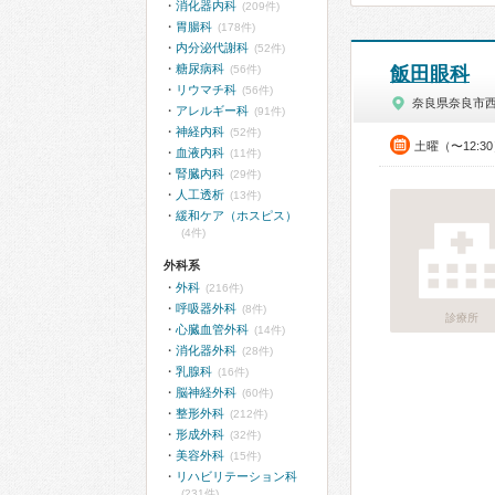
消化器内科
(209件)
胃腸科
(178件)
内分泌代謝科
(52件)
糖尿病科
(56件)
飯田眼科
リウマチ科
(56件)
奈良県奈良市
アレルギー科
(91件)
神経内科
(52件)
土曜（〜12:3
血液内科
(11件)
腎臓内科
(29件)
人工透析
(13件)
緩和ケア（ホスピス）
(4件)
外科系
外科
(216件)
呼吸器外科
(8件)
診療所
心臓血管外科
(14件)
消化器外科
(28件)
乳腺科
(16件)
脳神経外科
(60件)
整形外科
(212件)
形成外科
(32件)
美容外科
(15件)
リハビリテーション科
(231件)