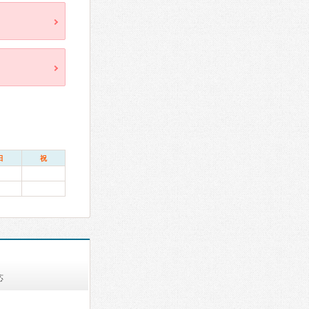
日
祝
応