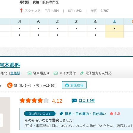
専門医・資格：
眼科専門医
アクセス数 7月：
254
| 6月：
242
| 年間：
2,797
月
火
水
木
金
土
●
●
●
●
●
●
●
●
●
●
河本眼科
富雄北（
富雄駅
）
駐車場あり
マイナ受付
電子処方せん対応
女医在籍
0）
朝（8:45〜）・夜（〜19:30）
4.12
口コミ4件
5.0
眼科・目の痛み・目が赤い
目の痛みの口コミ
ものもらいなどで通院しました