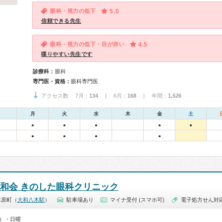
眼科・視力の低下
5.0
信頼できる先生
眼科・視力の低下・目が赤い
4.5
喋りやすい先生です
診療科：
眼科
専門医・資格：
眼科専門医
アクセス数 7月：
134
| 6月：
168
| 年間：
1,526
月
火
水
木
金
土
●
●
●
●
●
●
●
●
●
光和会 きのした眼科クリニック
木原町（
大和八木駅
）
駐車場あり
マイナ受付 (スマホ可)
電子処方せん対
0）・日曜