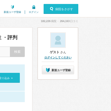
病院をさがす
新規ユーザ登録
ログイン
182,226
病院・
264,163
口コミ
ミ・評判
ゲスト
さん
ログインしてください
新規ユーザ登録
絞り込み »