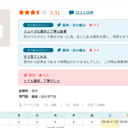
3.31
口コミ10件
4.5
眼科・目の痛み
目の痛みの口コミ
スムーズな案内と丁寧な診察
3.0
眼科・目の痛み
目の痛みの口コミ
すぐ見てくれる
眼科
5.0
とても親切、丁寧でした
診療科：
眼科
専門医・資格：
眼科専門医
アクセス数 7月：
291
| 6月：
434
| 年間：
3,964
月
火
水
木
金
土
09:00-17:30
09:00
●
●
●
●
●