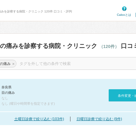
痛みを診察する病院・クリニック 120件 口コミ・評判
Calooとは
目の痛みを診察する病院・クリニック
口コ
（120件）
×
の痛み
奈良県
目の痛み
条件変更・
なし
なし (曜日や時間帯を指定できます)
土曜日診療で絞り込む (103件)
日曜日診療で絞り込む (9件)