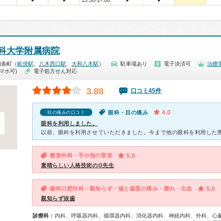
13:30-17:00
●
●
●
●
科大学附属病院
四条町（
畝傍駅
、
八木西口駅
、
大和八木駅
）
駐車場あり
電子決済可
治療
マホ可)
電子処方せん対応
3.88
口コミ45件
4.0
眼科・目の痛み
目の痛みの口コミ
眼科を利用しました。
整形外科・手や指の変形
5.0
素晴らしい人格技術のO先生
歯科口腔外科・親知らず・歯と歯茎の痛み・腫れ・出血
5.0
親知らず抜歯
診療科：
内科、呼吸器内科、循環器内科、消化器内科、神経内科、外科、心