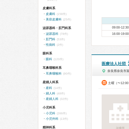
皮膚科系
皮膚科
(158件)
美容皮膚科
(25件)
09:00-12:30
泌尿器科・肛門科系
泌尿器科
16:00-19:00
(78件)
肛門科
(53件)
性病科
(2件)
眼科系
眼科
(120件)
医療法人社団
耳鼻咽喉科系
奈良県奈良市
耳鼻咽喉科
(90件)
産婦人科系
土曜（〜12:0
産科
(14件)
婦人科
(48件)
産婦人科
(32件)
小児科系
小児科
(266件)
小児外科
(13件)
精神科系
診療所