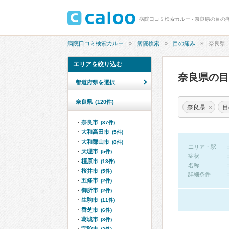
病院口コミ検索カルー - 奈良県の目の
病院口コミ検索カルー
病院検索
目の痛み
奈良県
エリアを絞り込む
奈良県の
都道府県を選択
奈良県
(120件)
×
奈良県
目
奈良市
(37件)
大和高田市
(5件)
大和郡山市
(8件)
エリア・駅
天理市
(5件)
症状
橿原市
(13件)
名称
桜井市
(5件)
詳細条件
五條市
(2件)
御所市
(2件)
生駒市
(11件)
香芝市
(6件)
葛城市
(3件)