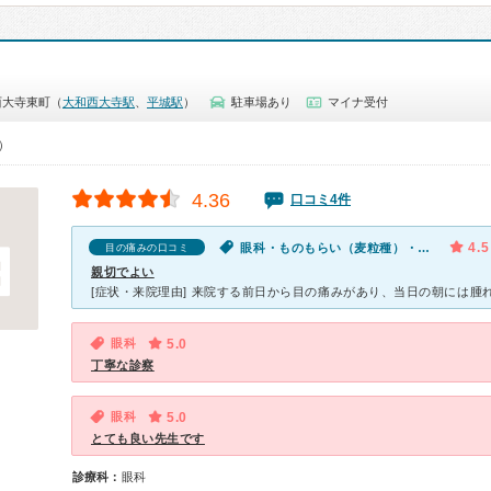
西大寺東町（
大和西大寺駅
、
平城駅
）
駐車場あり
マイナ受付
0）
4.36
口コミ4件
4.5
眼科・ものもらい（麦粒種）・目の痛み
目の痛みの口コミ
親切でよい
眼科
5.0
丁寧な診察
眼科
5.0
とても良い先生です
診療科：
眼科