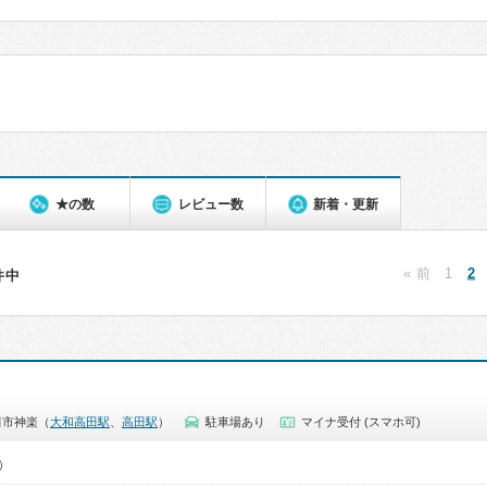
★の数
レビュー数
新着・更新
« 前
1
2
0件中
田市神楽（
大和高田駅
、
高田駅
）
駐車場あり
マイナ受付 (スマホ可)
0）