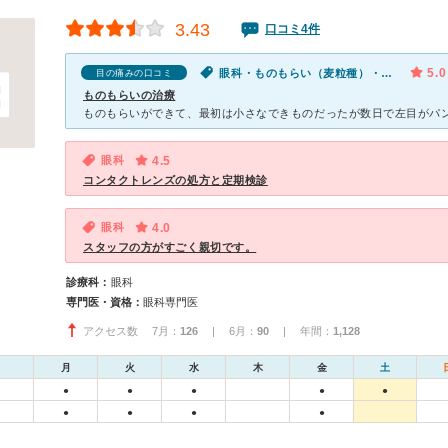
3.43
口コミ4件
5.0
眼科・ものもらい（麦粒種）・目のかゆみ・目の痛み
目の痛みの口コミ
ものもらいの治療
眼科
4.5
コンタクトレンズの処方と定期検診
眼科
4.0
スタッフの方がすごく親切です。
診療科：
眼科
専門医・資格：
眼科専門医
アクセス数 7月：
126
| 6月：
90
| 年間：
1,128
月
火
水
木
金
土
●
●
●
●
●
●
●
●
●