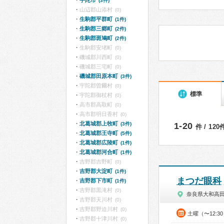
宇陀市
(3件)
山辺郡山添村
(0)
生駒郡平群町
(1件)
生駒郡三郷町
(2件)
生駒郡斑鳩町
(2件)
生駒郡安堵町
(0)
磯城郡川西町
(0)
磯城郡三宅町
(0)
磯城郡田原本町
(3件)
宇陀郡曽爾村
(0)
標準
宇陀郡御杖村
(0)
高市郡高取町
(0)
高市郡明日香村
(0)
北葛城郡上牧町
(3件)
1-20
件 / 12
北葛城郡王寺町
(5件)
北葛城郡広陵町
(1件)
北葛城郡河合町
(1件)
吉野郡吉野町
(0)
吉野郡大淀町
(1件)
まつだ眼科
吉野郡下市町
(1件)
吉野郡黒滝村
(0)
奈良県大和高
吉野郡天川村
(0)
吉野郡野迫川村
(0)
土曜（〜12:3
吉野郡十津川村
(0)