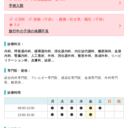
手術入院
小児科
発熱（子供）・腹痛・吐き気・嘔吐（子供）
5.0
旅行中の子供の体調不良
診療科目：
内科、呼吸器内科、循環器内科、消化器内科、内分泌代謝科、糖尿病科、血液
内科、腎臓内科、人工透析、外科、消化器外科、整形外科、形成外科、リハビ
リテーション科、皮膚科、泌尿…
専門医・資格：
総合内科専門医、アレルギー専門医、感染症専門医、血液専門医、外科専門
医、糖尿病…
診療時間
月
火
水
木
金
土
日
祝
09:00-12:00
13:00-15:30