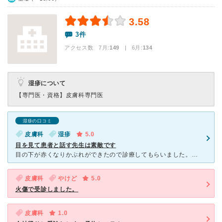
3.58
3件
アクセス数 7月:
149
| 6月:
134
湿疹について
【専門医・資格】
皮膚科専門医
湿疹の口コミ
皮膚科
湿疹
5.0
目を見て患者と話す先生は素敵です
目の下が赤くなりかぶれができたので診療してもらいました。事前にホームページを見ると予約できたので予約していきました。予約することで現地での待ち時間はほとんどなかったです。平日午後でも結構人多かったので
皮膚科
やけど
5.0
火傷で受診しました。
皮膚科
1.0