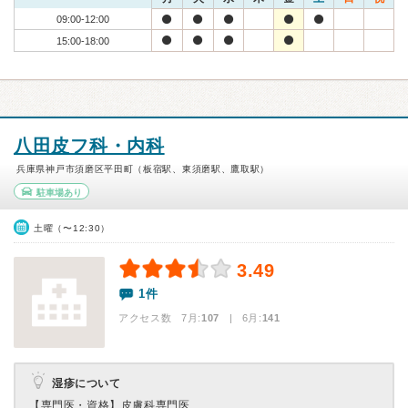
09:00-12:00
15:00-18:00
八田皮フ科・内科
兵庫県神戸市須磨区平田町（板宿駅、東須磨駅、鷹取駅）
駐車場あり
土曜（〜12:30）
3.49
1件
アクセス数 7月:
107
| 6月:
141
湿疹について
【専門医・資格】
皮膚科専門医