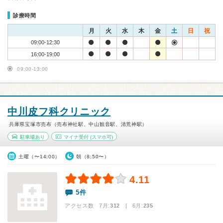
診療時間
月
火
水
木
金
土
日
祝
09:00-12:30
16:00-19:00
09:00-13:00
中川皮フ科クリニック
兵庫県宝塚市売布（売布神社駅、中山観音駅、清荒神駅）
駐車場あり
マイナ受付
(スマホ可)
土曜（〜14:00）
朝（8:50〜）
4.11
5件
アクセス数 7月:
312
| 6月:
235