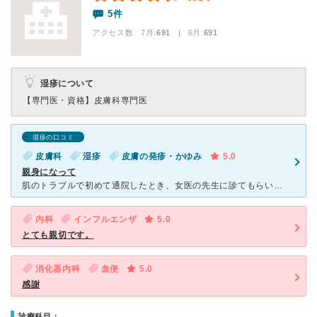
5件
アクセス数 7月:
691
| 6月:
691
湿疹について
【専門医・資格】
皮膚科専門医
湿疹の口コミ
皮膚科
湿疹
皮膚の発疹・かゆみ
5.0
親身になって
肌のトラブルで初めて通院したとき、女医の先生に診てもらいとても話やすかったです。 診察では、肌が今どんな状態なのか、何が原因でトラブルが起きているのか時間をかけて説明してくれて、患者の不安にもしっか
内科
インフルエンザ
5.0
とても親切です。
消化器内科
血便
5.0
感謝
診療科目：