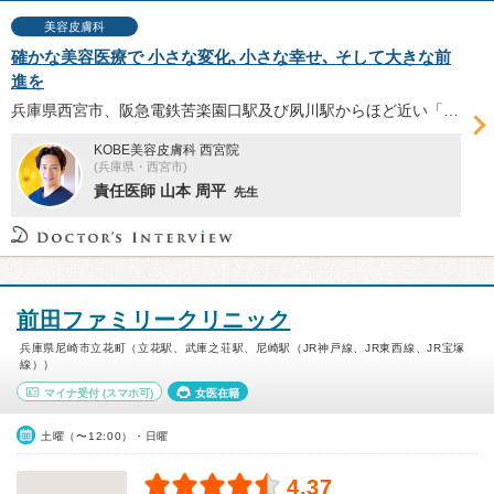
美容皮膚科
確かな美容医療で 小さな変化､小さな幸せ､ そして大きな前
進を
兵庫県西宮市、阪急電鉄苦楽園口駅及び夙川駅からほど近い「KOBE美容皮膚科 西宮院」は、診断力と技術力、美的センスを強みとする美容医療を提供。「自然に、かつ確かに実感できる結果を出す」と語る責任医師の山本周平先生に、同院の特徴などを伺った。
KOBE美容皮膚科 西宮院
(兵庫県・西宮市)
責任医師 山本 周平
先生
前田ファミリークリニック
兵庫県尼崎市立花町（立花駅、武庫之荘駅、尼崎駅（JR神戸線、JR東西線、JR宝塚
線））
マイナ受付
(スマホ可)
女医在籍
土曜（〜12:00）・日曜
4.37