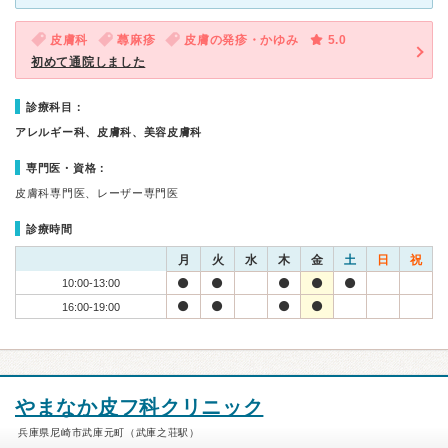
皮膚科
蕁麻疹
皮膚の発疹・かゆみ
5.0
初めて通院しました
診療科目：
アレルギー科、皮膚科、美容皮膚科
専門医・資格：
皮膚科専門医、レーザー専門医
診療時間
月
火
水
木
金
土
日
祝
10:00-13:00
16:00-19:00
やまなか皮フ科クリニック
兵庫県尼崎市武庫元町（武庫之荘駅）