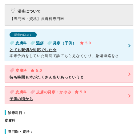
湿疹について
【専門医・資格】
皮膚科専門医
湿疹の口コミ
皮膚科
湿疹
発疹（子供）
5.0
とても親切な対応でした☆
本来予約をしていた病院で診てもらえなくなり、急遽連絡をさせていただいたにもかかわらず、受付の方の電話の対応がすごく親切でした。 0歳児の湿疹での診察だったのですが、親の気持ちを察してくださり、優しい
皮膚科
5.0
待ち時間も本がたくさんありあっというま
皮膚科
皮膚の発疹・かゆみ
5.0
子供の頃から
診療科目：
皮膚科
専門医・資格：