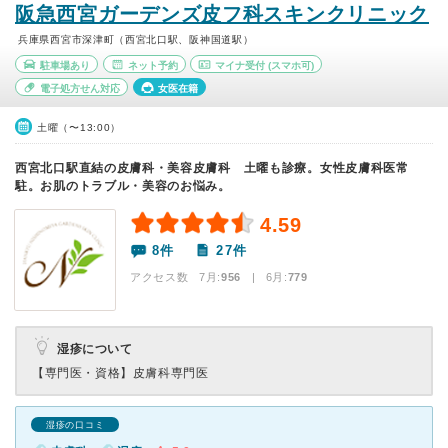
阪急西宮ガーデンズ皮フ科スキンクリニック
兵庫県西宮市深津町（西宮北口駅、阪神国道駅）
駐車場あり
ネット予約
マイナ受付
(スマホ可)
電子処方せん対応
女医在籍
土曜（〜13:00）
西宮北口駅直結の皮膚科・美容皮膚科 土曜も診療。女性皮膚科医常
駐。お肌のトラブル・美容のお悩み。
4.59
8件
27件
アクセス数 7月:
956
| 6月:
779
湿疹について
【専門医・資格】
皮膚科専門医
湿疹の口コミ