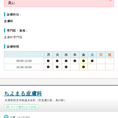
良い
診療科目：
皮膚科
専門医・資格：
皮膚科専門医
診療時間
月
火
水
木
金
土
日
祝
09:00-12:00
16:30-19:00
ちよまる皮膚科
兵庫県西宮市南越木岩町（苦楽園口駅、夙川駅）
マイナ受付
(スマホ可)
土曜（〜13:00）