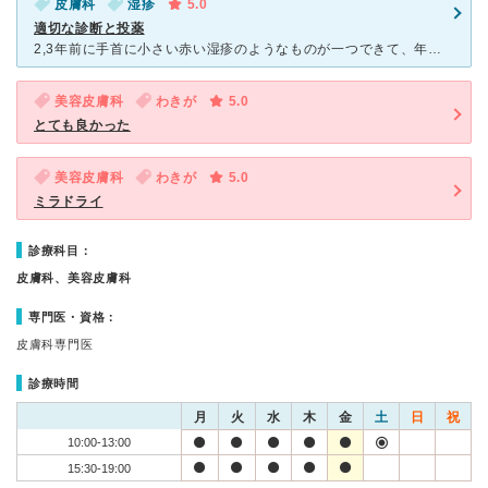
皮膚科
湿疹
5.0
適切な診断と投薬
2,3年前に手首に小さい赤い湿疹のようなものが一つできて、年々その数が増え患部が広範囲になってきたので受診しました。 比較的最近開院したクリニックのようできれいで静かな施設です。 初診でも予約がで
美容皮膚科
わきが
5.0
とても良かった
美容皮膚科
わきが
5.0
ミラドライ
診療科目：
皮膚科、美容皮膚科
専門医・資格：
皮膚科専門医
診療時間
月
火
水
木
金
土
日
祝
10:00-13:00
15:30-19:00