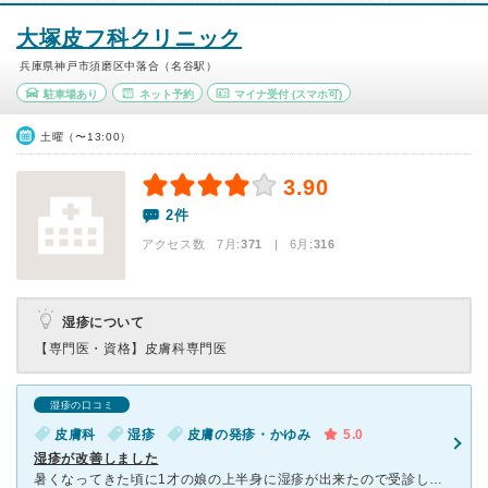
大塚皮フ科クリニック
兵庫県神戸市須磨区中落合（名谷駅）
駐車場あり
ネット予約
マイナ受付
(スマホ可)
土曜（〜13:00）
3.90
2件
アクセス数 7月:
371
| 6月:
316
湿疹について
【専門医・資格】
皮膚科専門医
湿疹の口コミ
皮膚科
湿疹
皮膚の発疹・かゆみ
5.0
湿疹が改善しました
暑くなってきた頃に1才の娘の上半身に湿疹が出来たので受診しました。 穏やかな先生で話しやすかったです。 お薬は3種類出して頂き、まずAという薬を1日2回1週間塗ってから赤みがある場所はBの薬、良く