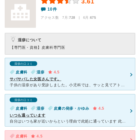
3.61
10件
アクセス数 7月:
728
| 6月:
675
湿疹について
【専門医・資格】
皮膚科専門医
湿疹の口コミ
皮膚科
湿疹
4.5
サバサバした女医さんです。
子供の湿疹があり受診しました。小児科では、サッと見てアトピーと診断され、ステロイドを処方されました。個人的にステロイドを子供に塗りたくなく、こちらで見ていただくことにしました。その旨を先生に伝えると、
湿疹の口コミ
皮膚科
湿疹
皮膚の発疹・かゆみ
4.5
いつも通っています
自分はいつも家が近いからという理由で此処に通っています 此処には8年位になるでしょうか。 まず最初に思うのが加古川駅から近く歩いて2分程度でつくアクセスのしやすさがいいところです 加古川駅を出る
皮膚科
4.5