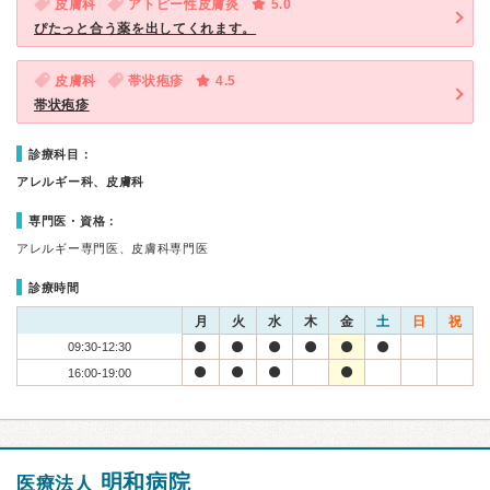
皮膚科
アトピー性皮膚炎
5.0
ぴたっと合う薬を出してくれます。
皮膚科
帯状疱疹
4.5
帯状疱疹
診療科目：
アレルギー科、皮膚科
専門医・資格：
アレルギー専門医、皮膚科専門医
診療時間
月
火
水
木
金
土
日
祝
09:30-12:30
16:00-19:00
明和病院
医療法人