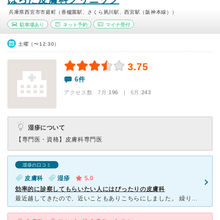
兵庫県西宮市市庭町（香櫨園駅、さくら夙川駅、西宮駅（阪神本線））
駐車場あり
ネット予約
マイナ受付
土曜（〜12:30）
3.75
6件
アクセス数 7月:
196
| 6月:
243
湿疹について
【専門医・資格】
皮膚科専門医
湿疹の口コミ
皮膚科
湿疹
5.0
効率的に診察してもらいたい人にはぴったりの皮膚科
最近越してきたので、近いこともありこちらにしました。 繰り返すデリケートゾーンの湿疹に悩んでいましたが、以前の病院で出されていた薬を処方してもらい、また長期的に塗る必要があるということで多めに出