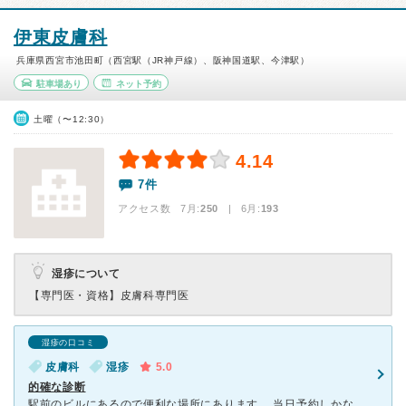
伊東皮膚科
兵庫県西宮市池田町（西宮駅（JR神戸線）、阪神国道駅、今津駅）
駐車場あり
ネット予約
土曜（〜12:30）
4.14
7件
アクセス数 7月:
250
| 6月:
193
湿疹について
【専門医・資格】
皮膚科専門医
湿疹の口コミ
皮膚科
湿疹
5.0
的確な診断
駅前のビルにあるので便利な場所にあります。 当日予約しかないので、順番待ちをネットでしておけばそれほど待たされることもないです。 病院は廊下も診察室も広々としているので、ベビーカーもそのまま診察室