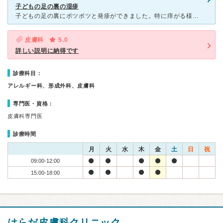
子どもの足の裏の湿疹
子どもの足の裏にポツポツと発疹ができました。特に痒がる様子はなかったのですが、気になり受診しました。 初診で予約無しで来院したのですが、とても混んでいて待ち時間が長かったです。再診からは、インターネ
皮膚科
5.0
詳しい説明に納得です
診療科目：
アレルギー科、形成外科、皮膚科
専門医・資格：
皮膚科専門医
診療時間
月
火
水
木
金
土
日
祝
09:00-12:00
15:00-18:00
はらだ皮膚科クリニック