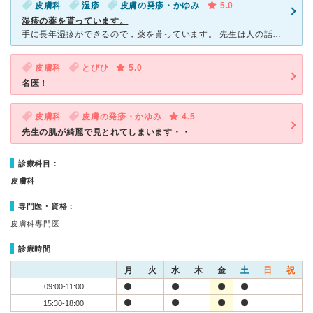
皮膚科
湿疹
皮膚の発疹・かゆみ
5.0
湿疹の薬を貰っています。
手に長年湿疹ができるので，薬を貰っています。 先生は人の話をよく聞いてくださり，丁寧に診察してくださいます。 出して頂く薬も良く効き，量もたくさん出してくださいます。 受付の方や看護師さんも親切
皮膚科
とびひ
5.0
名医！
皮膚科
皮膚の発疹・かゆみ
4.5
先生の肌が綺麗で見とれてしまいます・・
診療科目：
皮膚科
専門医・資格：
皮膚科専門医
診療時間
月
火
水
木
金
土
日
祝
09:00-11:00
15:30-18:00