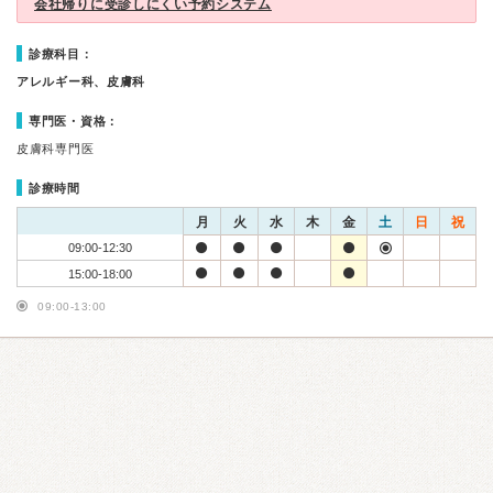
会社帰りに受診しにくい予約システム
診療科目：
アレルギー科、皮膚科
専門医・資格：
皮膚科専門医
診療時間
月
火
水
木
金
土
日
祝
09:00-12:30
15:00-18:00
09:00-13:00