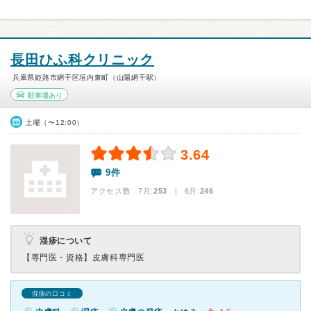
長田ひふ科クリニック
兵庫県姫路市網干区垣内東町（山陽網干駅）
駐車場あり
土曜（〜12:00）
3.64
9件
アクセス数 7月:
253
| 6月:
246
湿疹について
【専門医・資格】
皮膚科専門医
湿疹の口コミ