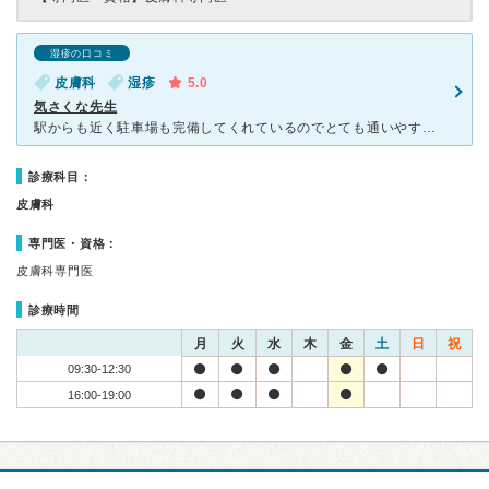
湿疹の口コミ
皮膚科
湿疹
5.0
気さくな先生
駅からも近く駐車場も完備してくれているのでとても通いやすい医院だと思います。先生がとても気さくで色々と困ったことや症状を相談しやすいです。もちろん腕もよく数回通院すると症状が和らぎます。水仕事などで手
診療科目：
皮膚科
専門医・資格：
皮膚科専門医
診療時間
月
火
水
木
金
土
日
祝
09:30-12:30
16:00-19:00