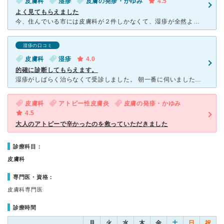
皮膚科
湿疹
皮膚の発疹・かゆみ
4.5
よく見てもらえました
今、住んでいる市には皮膚科が２件しかなくて、湿疹が全然よくならず困ってました。実家の近くの長田ひふ科を母に勧められ行ってきました。 人気の病院みたいで１０時までに入れたのですが、１０時以降に行くと午
湿疹の口コミ
皮膚科
湿疹
4.0
的確に診断してもらえます。
湿疹がしばらく治らなくて受診しました。 朝一番に伺いましたがすでにかなりの方が待たれていて2時間以上待ちでした。 受付をしてから帰宅して、おおよその時間に行くとすぐ受診できました。 色々とヒアリ
皮膚科
アトピー性皮膚炎
皮膚の発疹・かゆみ
4.5
大人のアトピーで辛かったのを救っていただきました
診療科目：
皮膚科
専門医・資格：
皮膚科専門医
診療時間
月
火
水
木
金
土
日
祝