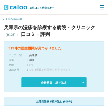
« 全国の検索結果
兵庫県の湿疹を診察する病院・クリニック
口コミ・評判
（912件）
912件の医療機関が見つかりました
エリア・駅
兵庫県
病気
湿疹
名称
なし
詳細条件
なし (曜日や時間帯を指定できます)
条件変更・絞り込み
土曜日診療で絞り込む (806件)