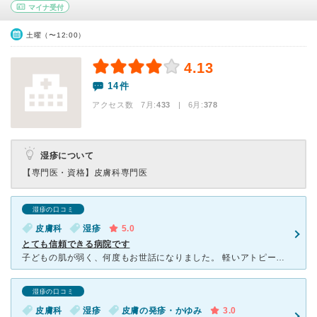
マイナ受付
土曜（〜12:00）
4.13
14件
アクセス数 7月:
433
| 6月:
378
湿疹について
【専門医・資格】
皮膚科専門医
湿疹の口コミ
皮膚科
湿疹
5.0
とても信頼できる病院です
子どもの肌が弱く、何度もお世話になりました。 軽いアトピーで定期的に湿疹が出てしまい、痒がって眠れないようなこともありましたが、こちらで処方していただいたお薬でとても改善されました。 先生は親身に
湿疹の口コミ
皮膚科
湿疹
皮膚の発疹・かゆみ
3.0