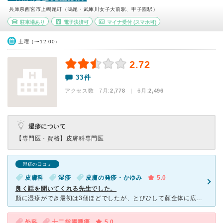
兵庫県西宮市上鳴尾町（鳴尾・武庫川女子大前駅、甲子園駅）
駐車場あり
電子決済可
マイナ受付
(スマホ可)
土曜（〜12:00）
2.72
33件
アクセス数 7月:
2,778
| 6月:
2,496
湿疹について
【専門医・資格】
皮膚科専門医
湿疹の口コミ
皮膚科
湿疹
皮膚の発疹・かゆみ
5.0
良く話を聞いてくれる先生でした。
顏に湿疹ができ最初は3個ほどでしたが、とびひして顏全体に広がってしまい・・・5件ほど皮膚科を受診しましたが全く治らず、だんだん強いステロイドを出され・・それでも悪化しつづけ精神的にも肉体的のもつらい時
外科
十二指腸腫瘍
5.0