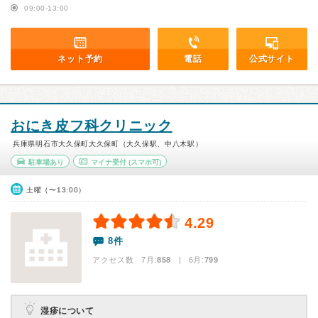
09:00-13:00
ネット予約
電話
公式サイト
おにき皮フ科クリニック
兵庫県明石市大久保町大久保町（大久保駅、中八木駅）
駐車場あり
マイナ受付
(スマホ可)
土曜（〜13:00）
4.29
8件
アクセス数 7月:
858
| 6月:
799
湿疹について