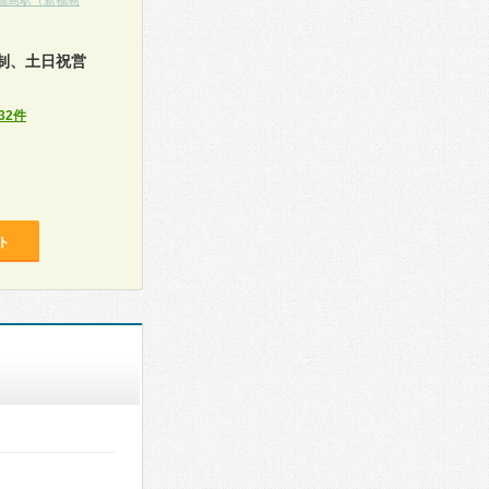
福島駅（新福島
制、土日祝営
32件
ト