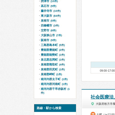
摂津市
(10件)
高石市
(9件)
藤井寺市
(10件)
東大阪市
(84件)
泉南市
(5件)
四條畷市
(3件)
交野市
(8件)
大阪狭山市
(7件)
阪南市
(9件)
三島郡島本町
(5件)
豊能郡豊能町
(2件)
豊能郡能勢町
(1件)
泉北郡忠岡町
(1件)
泉南郡熊取町
(4件)
泉南郡田尻町
(1件)
09:00-17:00
泉南郡岬町
(1件)
南河内郡太子町
(1件)
南河内郡河南町
(1件)
南河内郡千早赤阪村
(1
件)
社会医療法
大阪府枚方市
路線・駅から検索
土曜（〜12:0