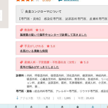
尖圭コンジローマについて
【専門医・資格】
感染症専門医、泌尿器科専門医、皮膚科専門医
救急科
5.0
脳梗塞の疑いで脳卒中センターで診察して頂きました
手足がしびれる
5.0
名医のいる素敵な病院
産婦人科・子宮筋腫・不性器出血（女性）
5.0
長年の悩みがすっきりしました
診療科：
内科、呼吸器内科、循環器内科、消化器内科、糖尿病科、神経内科
吸器外科、心臓血管外科、脳神経外科、整形外科、形成外科、リハ
ョン科、皮膚科、泌尿器科、眼科、耳鼻咽喉科、産婦人科、小児科
歯科、歯…
専門医・資格：
アクセス数 7月：
1,712
| 6月：
1,885
| 年間：
20,415
月
火
水
木
金
土