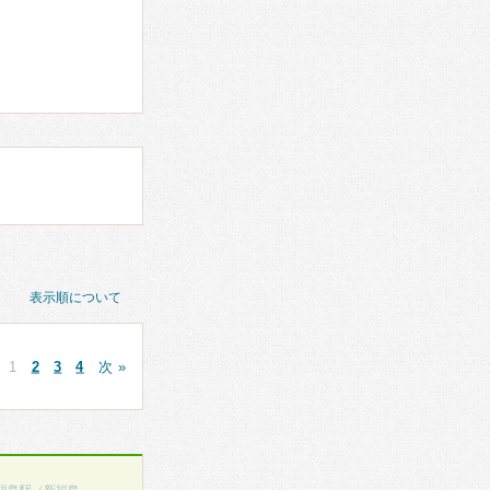
表示順について
1
2
3
4
次 »