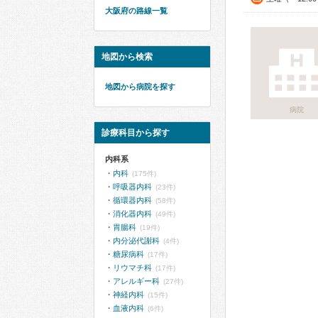
大阪府の路線一覧
地図から検索
地図から病院を探す
病院
診療科目から探す
内科系
内科
(175件)
呼吸器内科
(23件)
循環器内科
(58件)
消化器内科
(49件)
胃腸科
(19件)
内分泌代謝科
(4件)
糖尿病科
(17件)
リウマチ科
(17件)
アレルギー科
(27件)
神経内科
(15件)
血液内科
(6件)