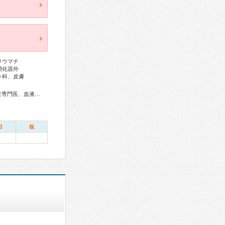
リウマチ
消化器外
ン科、皮膚
総合内科専門医、アレルギー専門医、リウマチ専門医、感染症専門医、血液専門医、外科専門医、糖尿病専門医、内分泌代謝科専門医、甲状腺専門医、呼吸器専門医、呼吸器外科専門医、気管支鏡専門医、循環器専門医、心臓血管外科専門医、高血圧専門医、不整脈専門医、消化器病専門医、消化器外科専門医、肝臓専門医、大腸肛門病専門医、消化器内視鏡専門医、泌尿器科専門医、腎臓専門医、透析専門医、脳血管内治療専門医、神経内科専門医、脳神経外科専門医、頭痛専門医、整形外科専門医、手外科専門医、リハビリテーション科専門医、脊椎脊髄外科専門医、形成外科専門医、熱傷専門医、皮膚科専門医、眼科専門医、気管食道科専門医、耳鼻咽喉科専門医、めまい相談医、産婦人科専門医、婦人科腫瘍専門医、生殖医療専門医、乳腺専門医、産科婦人科腹腔鏡技術認定医、女性ヘルスケア専門医、周産期(新生児)専門医、小児科専門医、小児外科専門医、小児神経専門医、小児血液・がん専門医、老年病専門医、認知症専門医、老年精神専門医、一般病院連携精神医学専門医、精神科専門医、心療内科専門医、麻酔科専門医、ペインクリニック専門医、緩和医療専門医、細胞診専門医、超音波専門医、病理専門医、口腔外科専門医、核医学専門医、放射線科専門医、臨床遺伝専門医、救急科専門医、漢方専門医、がん薬物療法専門医、がん治療認定医、日本睡眠学会専門医
日
祝