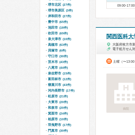
堺市北区
(27件)
09:00-17:00
堺市美原区
(3件)
岸和田市
(27件)
豊中市
(65件)
池田市
(18件)
吹田市
(69件)
関西医科大
泉大津市
(10件)
大阪府枚方市
高槻市
(63件)
電子処方せん
貝塚市
(6件)
守口市
(30件)
土曜（〜13:0
茨木市
(43件)
八尾市
(44件)
泉佐野市
(15件)
富田林市
(12件)
寝屋川市
(43件)
河内長野市
(17件)
松原市
(21件)
大東市
(20件)
和泉市
(20件)
病院
箕面市
(24件)
柏原市
(10件)
羽曳野市
(17件)
門真市
(30件)