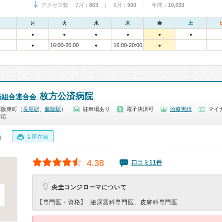
アクセス数 7月：
863
| 6月：
900
| 年間：
10,033
月
火
水
木
金
土
●
●
●
●
●
●
16:00-20:00
16:00-20:00
●
●
●
枚方公済病院
済組合連合会
藤阪東町（
長尾駅
、
藤阪駅
）
駐車場あり
電子決済可
治療実績
マイナ
対応
女医在籍
0）
4.38
口コミ11件
尖圭コンジローマについて
【専門医・資格】
泌尿器科専門医、皮膚科専門医