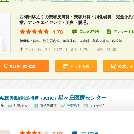
大阪府大阪市北区 梅田（
大阪駅（梅田駅、北新地駅）
、
淀屋橋駅（大江橋駅）
、
西梅田駅近くの美容皮膚科・美容外科・消化器科 完全予約
業。アンチエイジング・美白・脱毛。
4.78
口コミ270件
アンケート1
診療科：
内科、消化器内科、美容外科、皮膚科、美容皮膚科、内視鏡
アクセス数 7月：
2,447
| 6月：
2,178
| 年間：
28,182
0120-482-212
ネット予約
公式サイ
星ヶ丘医療センター
域医療機能推進機構（JCHO)
星丘
駐車場あり
電子決済可
治療実績
マイナ受付
3.63
口コミ21件