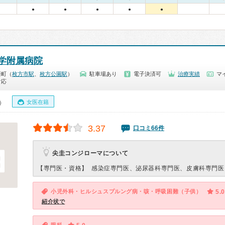
●
●
●
●
●
学附属病院
新町（
枚方市駅
、
枚方公園駅
）
駐車場あり
電子決済可
治療実績
マ
対応
女医在籍
0）
3.37
口コミ66件
尖圭コンジローマについて
【専門医・資格】
感染症専門医、泌尿器科専門医、皮膚科専門医
小児外科・ヒルシュスプルング病・咳・呼吸困難（子供）
5.0
紹介状で