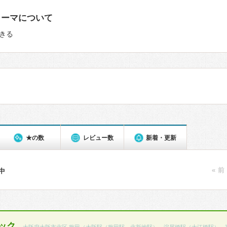
ローマについて
きる
★の数
レビュー数
新着・更新
« 前
件中
ック