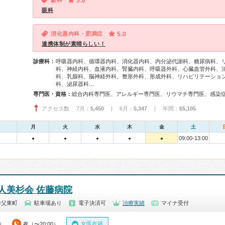
眼科
5.0
眼科
消化器内科・肥満症
5.0
連携体制が素晴らしい！
診療科：
呼吸器内科、循環器内科、消化器内科、内分泌代謝科、糖尿病科、
科、神経内科、血液内科、腎臓内科、呼吸器外科、心臓血管外科、
科、乳腺科、脳神経外科、整形外科、形成外科、リハビリテーショ
科、泌尿器科…
専門医・資格：
アクセス数 7月：
5,450
| 6月：
5,347
| 年間：
65,105
月
火
水
木
金
土
09:00-13:00
●
●
●
●
●
人美杉会 佐藤病院
養父東町
駐車場あり
電子決済可
治療実績
マイナ受付
女医在籍
0）
夜（〜20:00）