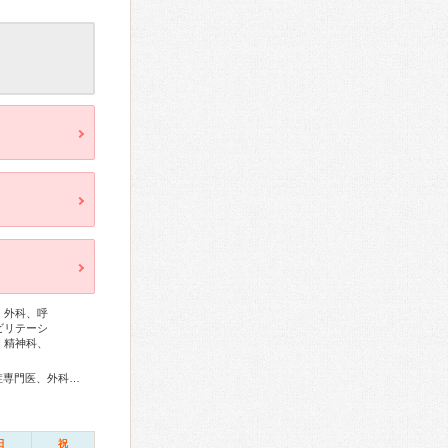
、外科、呼
ビリテーシ
、精神科、
総合内科専門医、アレルギー専門医、リウマチ専門医、感染症専門医、外科専門医、糖尿病専門医、呼吸器専門医、循環器専門医、不整脈専門医、消化器病専門医、消化器外科専門医、肝臓専門医、消化器内視鏡専門医、泌尿器科専門医、透析専門医、脳血管内治療専門医、神経内科専門医、脳神経外科専門医、頭痛専門医、整形外科専門医、手外科専門医、リハビリテーション科専門医、脊椎脊髄外科専門医、形成外科専門医、皮膚科専門医、眼科専門医、耳鼻咽喉科専門医、産婦人科専門医、小児科専門医、精神科専門医、麻酔科専門医、緩和医療専門医、細胞診専門医、病理専門医、口腔外科専門医、レーザー専門医、放射線科専門医、がん治療認定医
日
祝