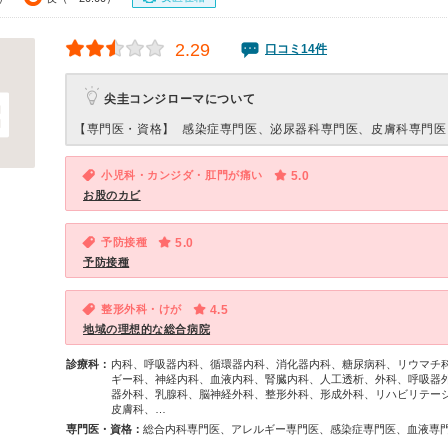
2.29
口コミ14件
尖圭コンジローマについて
【専門医・資格】
感染症専門医、泌尿器科専門医、皮膚科専門医
小児科・カンジダ・肛門が痛い
5.0
お股のカビ
予防接種
5.0
予防接種
整形外科・けが
4.5
地域の理想的な総合病院
診療科：
内科、呼吸器内科、循環器内科、消化器内科、糖尿病科、リウマチ
ギー科、神経内科、血液内科、腎臓内科、人工透析、外科、呼吸器
器外科、乳腺科、脳神経外科、整形外科、形成外科、リハビリテー
皮膚科、…
専門医・資格：