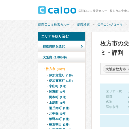
病院口コミ検索カルー - 枚方市の尖圭
病院口コミ検索カルー
病院検索
尖圭コンジローマ
エリアを絞り込む
枚方市の
都道府県を選択
ミ・評判
大阪府
(1,865件)
大阪府枚方市
枚方市
(66件)
伊加賀北町
(1件)
伊加賀東町
(1件)
宇山町
(1件)
エリア・駅
岡東町
(3件)
病気
岡本町
(1件)
名称
上島町
(1件)
詳細条件
菊丘南町
(1件)
北中振
(2件)
禁野本町
(1件)
楠葉朝日
(2件)