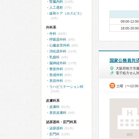
腎臓内科
(14件)
人工透析
(7件)
緩和ケア（ホスピス）
(4件)
09:00-12:00
外科系
18:00-20:00
外科
(48件)
呼吸器外科
(6件)
心臓血管外科
(8件)
消化器外科
(11件)
乳腺科
(4件)
国家公務員共
脳神経外科
(17件)
大阪府枚方市
整形外科
(56件)
電子処方せん
形成外科
(9件)
美容外科
(2件)
土曜（〜12:0
リハビリテーション科
(70件)
皮膚科系
皮膚科
(51件)
美容皮膚科
(5件)
泌尿器科・肛門科系
泌尿器科
(31件)
肛門科
(13件)
病院