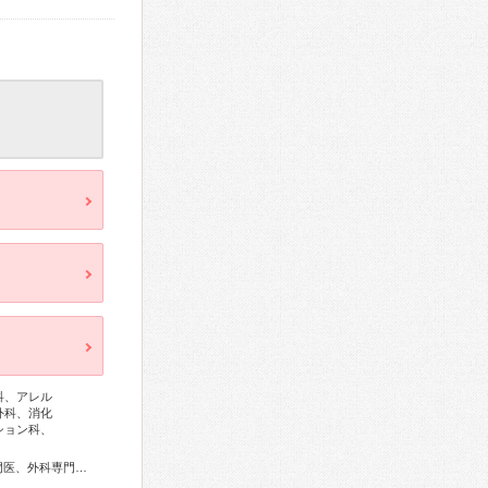
科、アレル
外科、消化
ション科、
総合内科専門医、アレルギー専門医、感染症専門医、血液専門医、外科専門医、呼吸器専門医、呼吸器外科専門医、循環器専門医、消化器病専門医、消化器外科専門医、消化器内視鏡専門医、泌尿器科専門医、腎臓専門医、神経内科専門医、脳神経外科専門医、整形外科専門医、手外科専門医、リハビリテーション科専門医、脊椎脊髄外科専門医、形成外科専門医、皮膚科専門医、眼科専門医、耳鼻咽喉科専門医、乳腺専門医、老年病専門医、麻酔科専門医、超音波専門医、病理専門医、核医学専門医、放射線科専門医、がん治療認定医