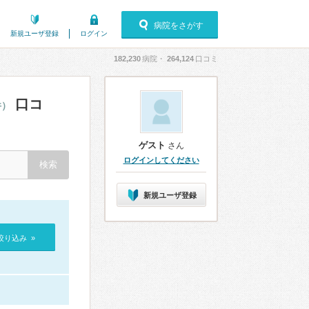
病院をさがす
新規ユーザ登録
ログイン
182,230
病院・
264,124
口コミ
口コ
件）
ゲスト
さん
ログインしてください
新規ユーザ登録
絞り込み »