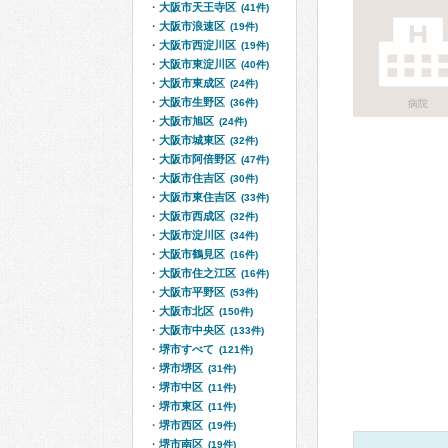
大阪市天王寺区
(41件)
大阪市浪速区
(19件)
大阪市西淀川区
(19件)
大阪市東淀川区
(40件)
大阪市東成区
(24件)
大阪市生野区
(36件)
病院
大阪市旭区
(24件)
大阪市城東区
(32件)
大阪市阿倍野区
(47件)
大阪市住吉区
(30件)
大阪市東住吉区
(33件)
大阪市西成区
(32件)
大阪市淀川区
(34件)
大阪市鶴見区
(16件)
大阪市住之江区
(16件)
大阪市平野区
(53件)
大阪市北区
(150件)
大阪市中央区
(133件)
堺市すべて
(121件)
堺市堺区
(31件)
堺市中区
(11件)
堺市東区
(11件)
堺市西区
(19件)
堺市南区
(19件)