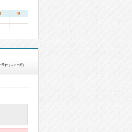
日
祝
受付 (スマホ可)