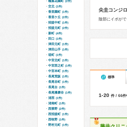
楠葉花園町
(2件)
交北
(1件)
尖圭コンジ
香里園町
(1件)
香里ケ丘
(2件)
陰部にイボがで
招提中町
(1件)
招提元町
(2件)
新町
(4件)
田口
(1件)
津田元町
(1件)
津田山手
(1件)
堤町
(1件)
中宮北町
(1件)
中宮西之町
(1件)
中宮本町
(1件)
長尾荒阪
(1件)
標準
長尾谷町
(1件)
長尾台
(1件)
長尾播磨谷
(1件)
1-20
件 / 66
渚西
(1件)
渚南町
(1件)
西禁野
(2件)
西招提町
(1件)
西牧野
(1件)
野村元町
(1件)
藤井クリニ