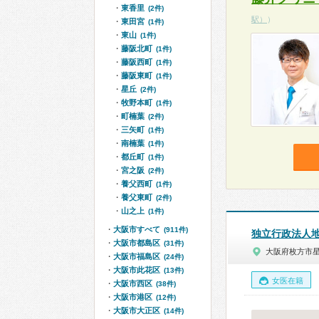
東香里
(2件)
駅）
）
東田宮
(1件)
東山
(1件)
藤阪北町
(1件)
藤阪西町
(1件)
藤阪東町
(1件)
星丘
(2件)
牧野本町
(1件)
町楠葉
(2件)
三矢町
(1件)
南楠葉
(1件)
都丘町
(1件)
宮之阪
(2件)
養父西町
(1件)
養父東町
(2件)
山之上
(1件)
大阪市すべて
(911件)
独立行政法人地
大阪市都島区
(31件)
大阪府枚方市
大阪市福島区
(24件)
大阪市此花区
(13件)
女医在籍
大阪市西区
(38件)
大阪市港区
(12件)
大阪市大正区
(14件)